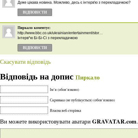
Дуже цікава новина. Можливо, десь є інтерв'ю з перекладачкою?
ВІДПОВІCТИ
Пиркало
коментує:
http://www.bbc.co.uk/ukrainian/entertainment/stor…
Інтерв*ю Бі-Бі-Сі з перекладачкою
ВІДПОВІCТИ
Скасувати відповідь
Відповідь на допис
Пиркало
Ім’я (обов’язково)
Скринька (не публікується) (обов’язково)
Власна веб-сторінка
GRAVATAR.com
Ви можете використовувати аватари
.