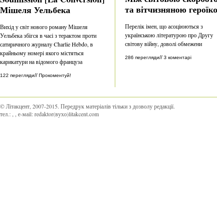
та вітчизняною героїк
Мішеля Уельбека
Перелік імен, що асоціюються з
Вихід у світ нового роману Мішеля
українською літературою про Другу
Уельбека збігся в часі з терактом проти
світову війну, доволі обмежени
сатиричного журналу Charlie Hebdo, в
крайньому номері якого містяться
//
286 перегляди
3 коментарі
карикатури на відомого француза
//
122 перегляди
Прокоментуй!
© Літакцент, 2007-2015
.
Передрук матеріалів тільки з дозволу редакції.
тел.:
,
, е-маіl:
redaktor(вухо)litakcent.com