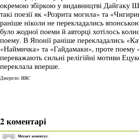
окремою збіркою у видавництві Дайгаку Ш
такі поезії як «Розрита могила» та «Чигир
раніше ніколи не перекладались японською
було жодної поеми й авторці хотілось колис
поему. В Японії раніше перекладались «Ка
«Наймичка» та «Гайдамаки», проте поему «
переважають сильні релігійні мотиви Ецук
переклала вперше.
Джерело: BBC
2 коментарі
Мехмет
коментує: