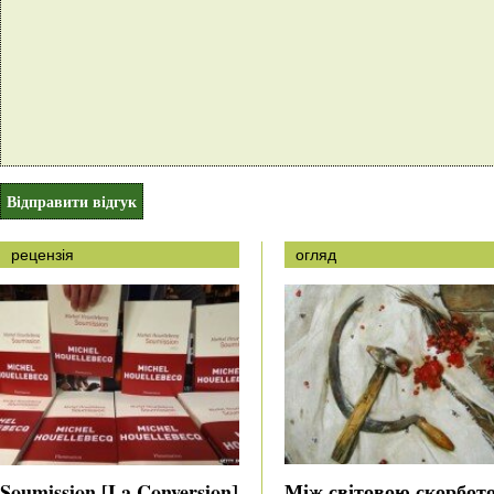
рецензія
огляд
Між світовою скорбот
Soumission [La Conversion]