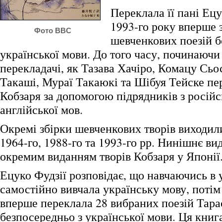
Переклала її пані Ецу
1993-го року вперше 
Фото BBC
шевченкових поезій б
української мови. До того часу, починаючи 
перекладачі, як Тазава Хачіро, Комацу Сь
Такаші, Мураї Такаюкі та Шібуя Тейске пе
Кобзаря за допомогою підрядників з російс
англійської мов.
Окремі збірки шевченкових творів виходили
1964-го, 1988-го та 1993-го рр. Нинішнє ви
окремим виданням творів Кобзаря у Японії
Ецуко Фудзії розповідає, що навчаючись в у
самостійно вивчала українську мову, потім
вперше переклала 28 вибраних поезій Тар
безпосередньо з української мови. Ця кни