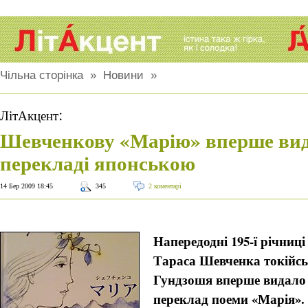
Чільна сторінка
»
Новини
»
:
ЛітАкцент
Шевченкову «Марію» вперше вид
перекладі японською
14 Бер 2009 18:45
345
2 коментарі
Напередодні 195-ї річниц
Тараса Шевченка токійс
Гундзошя вперше видало
переклад поеми «Марія».