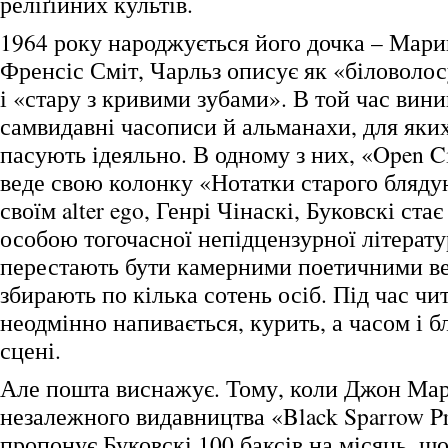
реліґійних культів.
1964 року народжується його дочка – Марина
Френсіс Сміт, Чарльз описує як «біловолос
і «стару з кривими зубами». В той час вин
самвидавні часописи й альманахи, для яких
пасують ідеяльно. В одному з них, «Open Ci
веде свою колонку «Нотатки старого блядун
своїм alter ego, Генрі Чінаскі, Буковскі ста
особою тогочасної непідцензурної літерату
перестають бути камерними поетичними ве
збирають по кілька сотень осіб. Під час чи
неодмінно напивається, курить, а часом і б
сцені.
Але пошта виснажує. Тому, коли Джон Мар
незалежного видавництва «Black Sparrow Pr
пропонує Буковскі 100 баксів на місяць, щ