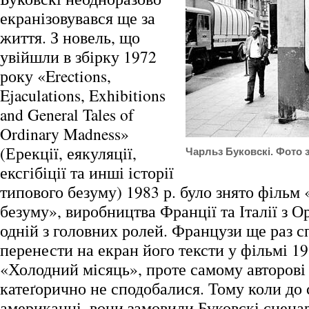
екранізовувався ще за
життя. З новель, що
увійшли в збірку 1972
року «Erections,
Ejaculations, Exhibitions
and General Tales of
Ordinary Madness»
(Ерекції, еякуляції,
Чарльз Буковскі. Фото 
ексгібіції та инші історії
типового безуму) 1983 р. було знято фільм 
безуму», виробництва Франції та Італії з 
одній з головних ролей. Французи ще раз 
перенести на екран його тексти у фільмі 1
«Холодний місяць», проте самому авторові 
катеґорично не сподобалися. Тому коли до 
американці, вони замовили Буковскі сценар