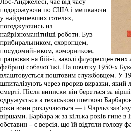
Лос-Анджелесі, час від часу
подорожуючи по США і мешкаючи
у найдешевших готелях,
погоджуючись на
найрізноманітніші роботи. Був
прибиральником, охоронцем,
посудомийником, коморником,
працював на бійні, заводі флуоресцентних 
фабриці собачої їжі. На початку 1950-х Бук
влаштовується поштовим службовцем. У 19
шпиталізують через прорив виразки, який л
смерті. Після виписки він береться за вірші
одружується з техаською поеткою Барбарою
роки вони розлучаються — і Чарльз зав’язу
віршами. Барбара ж за кілька років гине в 
обставин – є версія, що їй відтяли голову ф