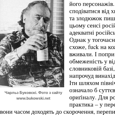
його персонажів
сподіватися від х
та злодюжок пиш
цьому сенсі росі
адекватні російс
Однак у тогочасн
схоже, fuck на к
вживали. І попри
обмеженість у ві
словниковій базі,
напрочуд винахід
Іти шляхом півні
означало б суттєв
Чарльз Буковскі. Фото з сайту
ориґіналу. Для р
www.bukowski.net
практика – у пер
вони часом доходять до скорочення, перепи