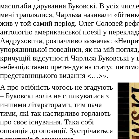
масштаби дарування Буковскі. В усіх числе
мені траплялися, Чарльза називали «бітни
жив у той самий період. Олег Соловей реф
антологію американської поезії у перекла
Андруховича, розпачливо зазначає: «Непри
упорядницької поведінки, як на мій погляд,
кричущій відсутності Чарльза Буковські у ц
небезпідставно претендує на статус питомо
представницького видання <…>».
А про осібність чогось не згадують
– Буковскі волів не спілкуватися з
иншими літераторами, тим паче
тими, які так настирливо горлають
про своє існування. Така собі
опозиція до опозиції. Зустрічається