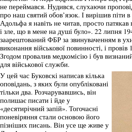
не переймався. Нудився, слухаючи проповід
про наш святий обов’язок. І вирішив піти в
Адольфа я навіть не читав, просто патякав
і зле, що в мене на душі було». 22 липня 19
заарештований ФБР за звинуваченням в ухи
виконання військової повинності, і провів 1
Згодом провалив медкомісію і був визнани
для військової служби.
У цей час Буковскі написав кілька
оповідань, з яких були опубліковані
тільки два. Розчарувавшись, він
полишає писати і йде у
«десятирічний запій». Тогочасні
поневіряння стали основою його
пізніших писань. Він усе ще живе у