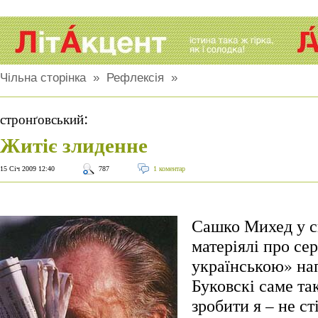
Чільна сторінка
»
Рефлексія
»
:
стронґовський
Житіє злиденне
15 Січ 2009 12:40
787
1 коментар
Сашко Михед у с
матеріялі про се
українською» на
Буковскі саме так
зробити я – не с