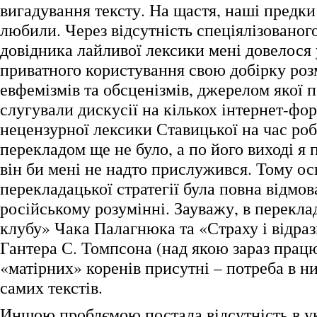
вигадування тексту. На щастя, наші предки 
любили. Через відсутність спеціялізованог
довідника лайливої лексики мені довелося 
приватного користування свою добірку роз
евфемізмів та обсценізмів, джерелом якої 
слугували дискусії на кількох інтернет-фо
нецензурної лексики Ставицької на час ро
перекладом ще не було, а по його виході я 
він би мені не надто прислужився. Тому о
перекладацької стратегії була повна відмова
російському розумінні. Зауважу, в перекла
клубу» Чака Палагнюка та «Страху і відраз
Гантера С. Томпсона (над якою зараз працю
«матірних» коренів присутні – потреба в н
самих текстів.
Иншою проблємою постала відсутність в у