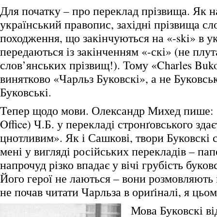
Для початку – про переклад прізвища. Як 
український правопис, західні прізвища сл
походження, що закінчуються на «-ski» в у
передаються із закінченням «-скі» (не плу
слов’янських прізвищ!). Тому «Charles Buk
винятково «Чарльз Буковскі», а не Буковсь
Буковські.
Тепер щодо мови. Олександр Михед пише: 
Office) Ч.Б. у перекладі стронґовського зд
цнотливим». Як і Сашкові, твори Буковскі
мені у вигляді російських перекладів – пап
напрочуд різко впадає у вічі грубість буков
Його герої не лаються – вони розмовляють 
не почав читати Чарльза в ориґіналі, я цьом
Мова Буковскі ві