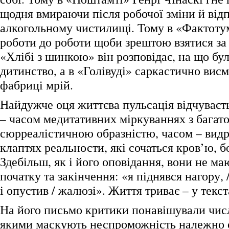
щодня вмираючи після робочої зміни й від
алкогольному чистилищі. Тому в «Фактотум
роботи до роботи щоби зрештою взятися за
«Хлібі з шинкою» він розповідає, на що бу
дитинство, а в «Голівуді» саркастично висмі
фабриці мрій.
Найдужче оця життєва пульсація відчуваєть
– часом медитативних міркуваннях з багато
сюрреалістичною образністю, часом – видр
клаптях реальности, які сочаться кров’ю, б
Здебільш, як і його оповідання, вони не ма
початку та закінчення: «я піднявся нагору, 
і опустив / жалюзі». Життя триває – у текст
На його письмо критики понавішували чис
якими маскують неспроможність належно 