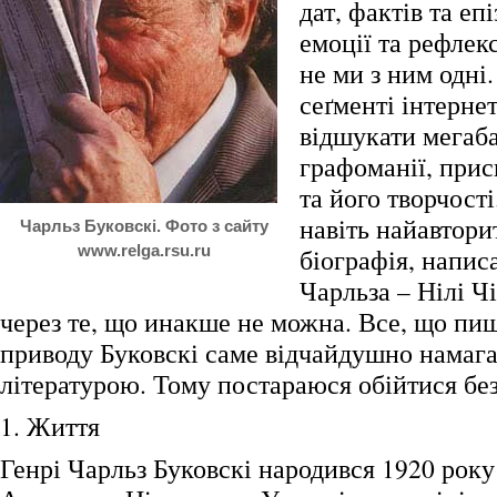
дат, фактів та епі
емоції та рефлекс
не ми з ним одні
сеґменті інтерне
відшукати мегаба
графоманії, прис
та його творчості
навіть найавтори
Чарльз Буковскі. Фото з сайту
www.relga.rsu.ru
біографія, напи
Чарльза – Нілі Чі
через те, що инакше не можна. Все, що пиш
приводу Буковскі саме відчайдушно намага
літературою. Тому постараюся обійтися без
1. Життя
Генрі Чарльз Буковскі народився 1920 року 