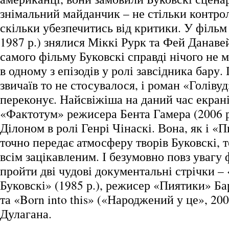
знімальний майданчик – не стільки контро
скільки убезпечитись від критики. У фільм 
1987 р.) знялися Міккі Рурк та Фей Данавей
самого фільму Буковскі справді нічого не м
в одному з епізодів у ролі завсідника бару.
звичаїв то не стосувалося, і роман «Голіву
переконує. Найсвіжіша на даний час екрані
«Фактотум» режисера Бента Гамера (2006 р
Ділоном в ролі Генрі Чінаскі. Вона, як і «
точно передає атмосферу творів Буковскі,
всім зацікавленим. І безумовно повз увагу
пройти дві чудові документальні стрічки –
Буковскі» (1985 р.), режисер «Пиятики» Б
та «Born into this» («Народжений у це», 20
Дулагана.