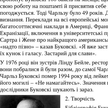
свою роботу на поштамті й присвятив себе
погоджується. Тоді Чарльзу було 49 років. Д
визнання. Переклади на всі европейські мо
багатосоттисячні наклади в Америці, Франц
Екранізації, включення в університетські п
Сартра і Жене про найкращого американськ
«надто пізно» – казав Буковскі. «Я вже заст
їх кунок і галасу. Застарий для слави».
У 1976 році він зустрів Лінду Бейле, рестор
вони побралися й були разом, до самої Чар
Чарльз Буковскі помер 1994 року від лейкем
його могилі – «Не намагайтесь». Значення 
дослідники Буковскі шукають і зараз.
2. Творчість
Бібліографія Бук