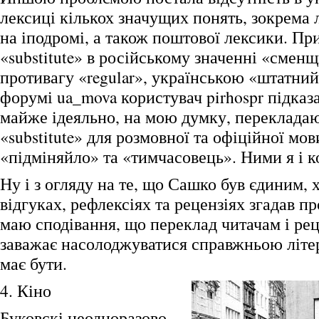
лексиці кількох значущих понять, зокрема 
на іподромі, а також поштової лексики. Пр
«substitute» в російському значенні «сменщ
противагу «regular», українською «штатний
форумі ua_mova користувач pirhospr підказа
майже ідеяльно, на мою думку, переклада
«substitute» для розмовної та офіційної мов
«підміняйло» та «тимчасовець». Ними я і к
Ну і з огляду на те, що Сашко був єдиним, х
відгуках, рефлексіях та рецензіях згадав п
маю сподівання, що переклад читачам і ре
заважає насолоджуватися справжньою літер
має бути.
4. Кіно
Буковскі неодноразово