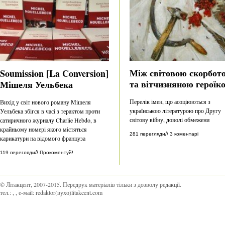
Між світовою скорбот
Soumission [La Conversion]
та вітчизняною героїк
Мішеля Уельбека
Перелік імен, що асоціюються з
Вихід у світ нового роману Мішеля
українською літературою про Другу
Уельбека збігся в часі з терактом проти
світову війну, доволі обмежени
сатиричного журналу Charlie Hebdo, в
крайньому номері якого містяться
//
281 перегляди
3 коментарі
карикатури на відомого француза
//
119 перегляди
Прокоментуй!
© Літакцент, 2007-2015
.
Передрук матеріалів тільки з дозволу редакції.
тел.:
,
, е-маіl:
redaktor(вухо)litakcent.com