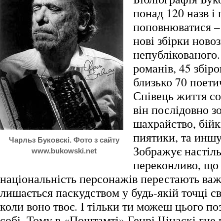
понад 120 назв і
поповнюватися –
нові збірки ново
непублікованого.
романів, 45 збіро
близько 70 поети
Співець життя со
він послідовно з
шахрайство, бійк
пиятики, та иншу
Чарльз Буковскі. Фото з сайту
Зображує настіль
www.bukowski.net
переконливо, що 
національність персонажів перестають важ
лишається паскудством у будь-якій точці св
коли воно твоє. І тільки ти можеш цього по
собі. Тому в «Поштамті» Генрі Чінаскі гне 