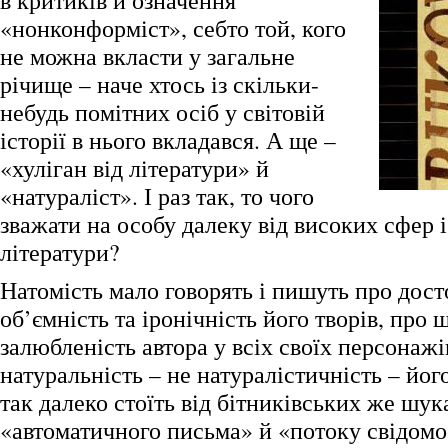
в критиків й означення
«нонконформіст», себто той, кого
не можна вкласти у загальне
річище – наче хтось із скільки-
небудь помітних осіб у світовій
історії в нього вкладався. А ще –
«хуліган від літератури» й
«натураліст». І раз так, то чого
зважати на особу далеку від високих сфер 
літератури?
Натомість мало говорять і пишуть про досто
об’ємність та іронічність його творів, про 
залюбленість автора у всіх своїх персонажі
натуральність – не натуралістичність – йог
так далеко стоїть від бітниківських же шук
«автоматичного письма» й «потоку свідомо