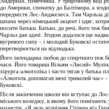
Андернах, Німеччина. У трирічному віці р
до Америки, спочатку до Балтімора, а згодо
передмістя Лос-Анджелеса. Там Чарльза ді
шпана через німецький акцент і одяг, кот
носити батьки. Батько, до речі, його теж бив
Чарльз дав здачі. Згодом додалася ще над
вугревого сипу – і молодий Буковскі остат
перетворюється на відлюдька.
Його леґендарна любов до спиртного теж бе
часи. Його товариш Вільям «Лисий» Мулін
хірурга-алкоголіка і часто тягав у батька п
«Алкоголь допомагав мені тривалий час» –
Буковскі.
Після закінчення школи він вступає до Ло
міського коледжу, в якому його помічають 
нацистів. «Я ледь відрізняв Гітлера від Гер