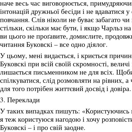
наче весь час виговорюється, примудряючи
інтонацій дружньої бесіди і не вдаватися у
повчання. Слів ніколи не буває забагато чи
стільки, скільки має бути, і якщо Чарльз н
ви цього не проґавите, домислите, продовж
читання Буковскі – все одно діялог.
У цьому, мені видається, і криється причин
Буковскі при всій своїй скромності, величі
лишається письменником не для всіх. Щоб
спілкуватися, слід розмовляти на рівних, а
для того потрібен життєвий досвід і довіра.
3. Переклади
У таких випадках пишуть: «Користуючись
я теж користуюся нагодою і хочу розповіст
Буковскі – і про свій заодне.