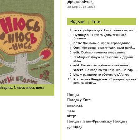
діра (zakladynka)
30 Бер 2015 16:15
Відгуки
|
Теги
taras
: Доброго дня. Посилання з перел...
Путинцарь
: Ничего удивительного.
Главным ...
гість
: Дошкульно, проте справедливо, ...
Оля
: Моторошно це читати, коли прий...
edit
: Оскільки помилка виправлена, ...
ЛітАкцент
: Дякую за тактовне й дружнє
вка...
edit
: Назва статті збиває з пантелик...
Флекс
: Её вода почти накрыла, Но вдр...
Lis
: А ватников-то тОркнуло кААнкре...
Ростислав Кіндратюк
: Сценарна криза -
велика фікція...
Бедрик. Снюсь-нюсь-нюсь
Погода
Погода у
Києві
вологість:
тиск:
вітер:
Погода в Івано-Франківську
Погода у
Донецьку