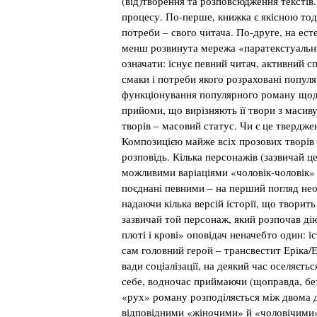
(від)творення та розповсюдження текстів.
процесу. По-перше, книжка є якісною тоді
потреби – свого читача. По-друге, на ес
менш розвинута мережа «паратекстуальни
означати: існує певний читач, активний с
смаки і потреби якого розраховані попул
функціонування популярного роману щодо
прийоми, що вирізняють її твори з масиву
творів – масовий статус. Чи є це твердж
Композицією майже всіх прозових творів 
розповідь. Кілька персонажів (зазвичай це 
можливими варіаціями «чоловік-чоловік» т
поєднані певними – на перший погляд не
надаючи кілька версій історії, що твори
зазвичай той персонаж, який розпочав ді
плоті і крові» оповідач неначебто один: і
сам головний герой – трансвестит Еріка/Е
вади соціалізації, на деякий час оселяєть
себе, водночас приймаючи (щоправда, без
«рух» роману розподіляється між двома д
відповідними «жіночими» й «чоловічими»