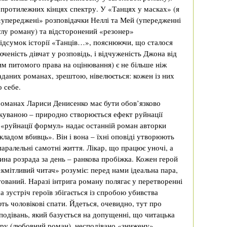
а протилежних кінцях спектру. У «Танцях у масках» (я
«упереджені» розповідачки Неллі та Мей (упередженні
булу роману) та відсторонений «резонер»
підсумок історії «Танців…», пояснюючи, що сталося
люченість дівчат у розповідь, і відчуженість Джона від
им питомого права на оцінювання) є не більше ніж
аданих романах, зрештою, нівелюється: кожен із них
 себе.
 романах Лариси Денисенко має бути обов’язково
чікуваною – природно створюється ефект руйнації
«руйнації формул» надає останній роман авторки
ладом вбивць». Він і вона – їхні оповіді утворюють
паралельні самотні життя. Лікар, що працює уночі, а
дина розрада за день – ранкова пробіжка. Кожен герой
 «кмітливий читач» розуміє: перед нами ідеальна пара,
нтований. Наразі інтрига роману полягає у перетворенні
 зустріч героїв збігається із спробою убивства
ють чоловікові спати. Йдеться, очевидно, тут про
одівань, який базується на допущенні, що читацька
нру (любовний роман), несподівано «знижену»