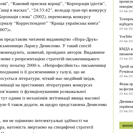
пропагув
рові”, “Кавовий присмак кориці”, “Корпорація ідіотів”,
поведінк
Танці в масках”, “24:33:42”, володар гран-прі конкурсу
24 Кві 20
Коронація слова” (2002), переможець конкурсу
Телепрем
урналу “Корреспондент” “Краща українська книга”
відбудет
2007)».
24 Кві 20
YouTube 
ак представляє читачеві видавництво «Нора-Друк»
24 Кві 20
исьменницю Ларису Денисенко. У такий спосіб
КМДА ви
екомендують, зазвичай, провідних авторів. Видавниче
письменн
езюме є репрезентацією стратегій письменницького
23 Кві 20
спіху початку 2000-х. «Непрофесійність» письменниці
Третій ла
 поєднанні із її досягненнями у галузі, що не
Рутківсь
23 Кві 20
тосується літератури, чіткий мас-медійний імідж,
Фільм пр
омінації на престижних літературних конкурсах
на фести
пов’язаних із функціонуванням розважальної
23 Кві 20
тут одним із механізмів легітимації явища масової
Дівчинка
 було б також додати, як щедро представлена Денисенко
українсь
23 Кві 20
, ми не оцінюємо інтелектуальні здібності чи
анон
ра, натомість звертаємо на специфічні стратегії