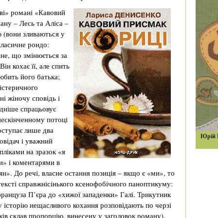
ові» романі «Кавовий
ану – Лесь та Аліса –
ю (вони зливаються у
 класичне рондо:
ине, що змінюється за
ін кохає її, але спить
любить його батька;
 істеричного
і жіночу сповідь і
идніше спрацьовує
нескінченному потоці
оступає лише два
Юрій 
овідач і уважний
пліками на зразок «я
и» і коментарями в
ян». До речі, власне остання позиція – якщо є «ми», то
тексті справжнісінького ксенофобічного паноптикуму:
француза П’єра до «хижої западенки» Галі. Трикутник
му історію нещасливого кохання розповідають по черзі
жів склав пропорцію, винесену у заголовок роману).