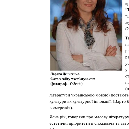
к
“
“
ж
(
Т
п
р
р
у
у
Лариса Денисенко.
с
Фото з сайту www.larysa.com
н
(фотограф – О.Зеніч)
(
літератури українською мовою) постають 
культури як культурної інновації. (Варто
в «мережі»).
Ясна річ, говорячи про масову літературу
естетичні пріоритети її споживача та авто