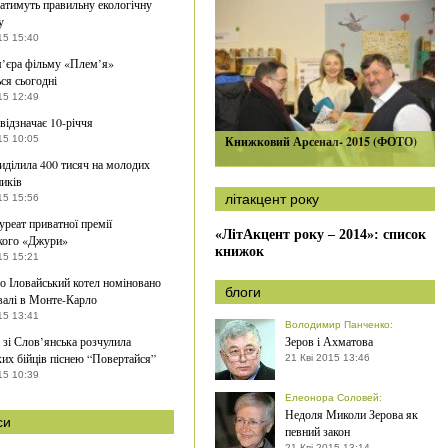
атимуть правильну екологічну
у
15 15:40
’єра фільму «Плем’я»
ься сьогодні
15 12:49
відзначає 10-річчя
15 10:05
Книжковий Арсенал- 2015 (ФОТО)
ділила 400 тисяч на молодих
иків
літакцент року
15 15:56
уреат приватної премії
«ЛітАкцент року – 2014»: список
кого «Джури»
книжок
15 15:21
о Іловайський котел номіновано
блоги
валі в Монте-Карло
15 13:41
Володимир Панченко
:
 зі Слов’янська розчулила
Зеров і Ахматова
ких бійців піснею “Повертайся”
21 Кві 2015 13:46
15 10:39
Елеонора Соловей
:
Недоля Миколи Зерова як
си
певний закон
21 Кві 2015 13:14