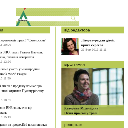
S
ни
від редактора
переможців премії “Смолоскип”
Література для дітей:
крига скресла
15 20:09
25 Бер 2015 11:11
із ЗНО: текст Галини Пагутяк
ено, питання некоректні
15 12:50
вірш тижня
візьме участь у міжнародній
 Book World Prague
15 11:50
 зняли з продажу комікс про
, який отримав Пулітцерівську
15 10:05
ків ВНЗ звільнено від
Катерина Міхаліцина
вань
Пісня про сон у траві
15 15:49
уденти та професійні письменники
репортаж