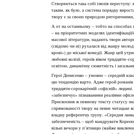
Створюється така собі ілюзія переступу: в
таким, як було, а система порядку вироста
твору є за своєю природою риторичними,
А от на останньому – тобто на способах 
– на пріоритетних моделях ідентифікації/с
масової літератури, надають твори авто
(свідомо чи ні) рухалася від жанру молод
крові») до міської комедії. Жанр цей утр
любовні колізії, героїв віком тридцяти–
освітою, динамічну сюжетність і загальн
Герої Денисенко – умовно – середній клас
цю тенденцію варто. Адже герой романів 
тридцяти-сорокарічній «офісній» людині.
«забезпечує» пізнаваними реаліями офіс
Присвоєння ж певному тексту статусу зна
спрямованості твору на певне читацьке ко
владну референтну групу. «Середня ланка
забезпеченість – щоб мандрувати Кореєю 
вільні вечори у п’ятницю (майже виключн