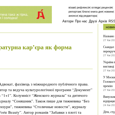
|
|
|
|
візаві
рефлексія
огляди
рецензія
|
|
|
|
репортаж
блоги
книга дня
новини
|
|
анонси
від редактора
Автори
Про нас
Друзі
Архів
RS
нови
Названо 
27 Кві 20
ратурна кар’єра як форма
Скандал 
перекруч
27 Кві 20
Україна 
виставці
27 Кві 20
У Москві
Голокост
Адвокат, фахівець з міжнародного публічного права.
премію
втор та ведуча культурологічної програми “Документ”
27 Кві 20
а “1+1”. Колумніст “Женского журнала” та дитячого
Випускни
урналу “Соняшник”. Також пише для тижневика “Без
відпрацю
24 Кві 20
ензури”, тижневика “Столичные новости”, журналу
Vorte Beauty”. Автор романів “Забавки з плоті та
Діти, ст