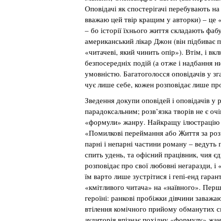
Оповідачі як спостерігачі перебувають н
вважаю цей твір кращим у авторки) – це 
– бо історії їхнього життя складають фа
американський лікар Джон (він підбиває 
«читачеві, який чинить опір»). Втім, і вк
безпосередніх подій (а отже і надбання н
умовністю. Багатоголосся оповідачів у зг
чує лише себе, кожен розповідає лише про
Зведення докупи оповідей і оповідачів у
парадоксальним; розв’язка творів не є о
«формули» жанру. Найкращу ілюстрацію 
«Помилкові переймання або Життя за розк
парні і непарні частини роману – ведуть 
спить удень, та офісний працівник, чия є
розповідає про свої любовні негаразди, і
їм варто лише зустрітися і гепі-енд гара
«кмітливого читача» на «наївного». Перша
героїні: ранкові пробіжки дівчини заважа
втілення комічного прийому обманутих сп
аудиторія впізнає похідну «формулу» жа