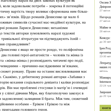
 Наголошу наразі на двох законах культури як
Оксана З
, коли задовольняє потреби – зокрема й потенційні
Дніпропе
тетичну вартість твору впливає сформована ним більш-
27 квітня
х» зв’язків. Щодо романів Денисенко це мало б
Нагородж
поживач символів сучасної мас-медійної культури, на
27 квітня
ярні романи Лариси Денисенко; механізми
Майже по
28 квітня
 текстів авторки зумовлюють наразі художні
Конкурс
 тривіальної літератури чи підтверджують їхній –
до 30 кві
ення справедливим?
Ірен Роз
Денисенко є якщо не просте рондо, то поліфонічна
презентац
два головні герої-антагоністи – чоловік та жінка із
23-30 кві
а «жінка-жінка») розповідають читачеві про події,
Літерату
очевидними – причинно-наслідковими зв’язками,
наших ге
ть сюжет роману. Право на останнє висловлювання має
квітень
ю. Скажімо, у дебютному романі авторки «Забавки з
Міжнарод
сторію кохання соціального девіанта і каліки розповідає
Intermezz
22-24 тр
рік. Він має проблемні стосунки із матір’ю і очевидні
Запрошен
ся у сліпої дівчини Міри, яку благополучно закохує в
до 20 тр
 задоволення) залицяння її брата. Між тим, сюжетний
ійовими особами – Еріком і Ерікою та між
книга
 пригодами головного героя.