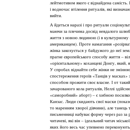
лейтмотивом якого є віднайдена самість.
і водночас втілення ритуалів, які визнача
вийти.
А йдеться наразі і про ритуали соціокульту
маючи за плечима досвід невдалого шлюбу
життя з новою людиною (і в культурному 
американцем). Проте намагання «розірва
жінка закохується у байдужого до неї зем
прагне європейського способу життя – віль
«орієнтальному» коханцеві Донгу, який, я
У спробах віднайти себе жінки не змінюю
спостереження героїв «Танців у масках»
способом прожити своє власне. І от такий
зачарованого кола ритуалів, Неллі здійсн
«саморобний» аборт) – є хибною посилко
Канзас. Люди скидають свої маски (показ
то маренням хворої дівчини), але танець 
письменниці набуває форму через раз за 
читачеві, які він – ідеальний читач місько
яких його весь час упевнено переконують