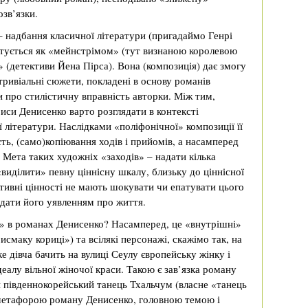
зв’язки.
 надбання класичної літератури (пригадаймо Генрі
атується як «мейнстрімом» (тут визнаною королевою
 (детективи Йена Пірса). Вона (композиція) дає змогу
ривіальні сюжети, покладені в основу романів
и про стилістичну вправність авторки. Між тим,
си Денисенко варто розглядати в контексті
літератури. Наслідками «поліфонічної» композиції її
ть, (само)копіювання ходів і прийомів, а насамперед
 Мета таких художніх «заходів» – надати кілька
«виділити» певну ціннісну шкалу, близьку до ціннісної
ативні цінності не мають шокувати чи епатувати цього
ідати його уявленням про життя.
а» в романах Денисенко? Насамперед, це «внутрішні»
исмаку кориці») та всілякі персонажі, скажімо так, на
 дівча бачить на вулиці Сеулу європейську жінку і
ідеалу вільної жіночої краси. Такою є зав’язка роману
 південнокорейський танець Тхальчум (власне «танець
 метафорою роману Денисенко, головною темою і