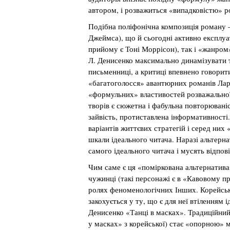
автором, і розважиться «випадковістю» ро
Подібна поліфонічна композиція роману –
Джеймса), що й сьогодні активно експлу
прийому є Тоні Моррісон), так і «жанром»
Л. Денисенко максимально динамізувати т
письменниці, а критиці впевнено говорит
«багатоголосся» авантюрних романів Лари
«формульних» властивостей розважальної 
творів є сюжетна і фабульна повторюваніс
зайвість, протиставлена інформативності.
варіантів життєвих стратегій і серед них 
шкали ідеального читача. Наразі альтерн
самого ідеального читача і мусять відпов
Чим саме є ця «поміркована альтернатив
чужинці (такі персонажі є в «Кавовому пр
ролях феноменологічних Інших. Корейське
закохується у ту, що є для неї втіленням 
Денисенко «Танці в масках». Традиційний
у масках» з корейської) стає «опорною»