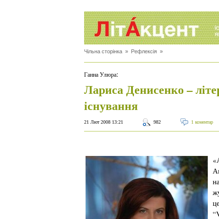
Чільна сторінка
»
Рефлексія
»
:
Ганна Улюра
Лариса Денисенко – літе
існування
21 Лют 2008 13:21
982
1 коментар
«
А
н
ж
ц
“