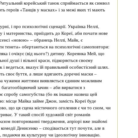
 Ритуальний корейський танок сприймається як символ
ють героїв «Танців у масках» і за межі яких ті мають
рні, і про психологічні сценарії. Українка Неллі,
 і материнства, приїздить до Кореї, аби почати нове
сенсі «новою» – обранець Неллі, Майк, є
ти тенета» обертаються на психологічні самоповтори:
ляка і очікує (від нього?) дитину. Кореянка Мей, що
ної душі і вільної краси, підкоряється своєму
к і ведеться, вказує їй правильний особистісний шлях.
ть своє буття, а лише вдягають доречні маски –
 за чужими життями виявляється єдиним можливим
 багатообіцяючий зачин – аби вирватися з
ює спробу самогубства (бо як інакше назвеш цей
ю: місце Майка займе Джон, замість Кореї буде
ово, що ця сцена містичного оголення є чи то сном, чи
триває. У такий спосіб художній світ романів
разом повторюванні твердження, апріорі вже знайомі
ї комедії Денисенко – сподівається тут почути, але в
, подаючи як культурну чи ідеологічну інновацію.