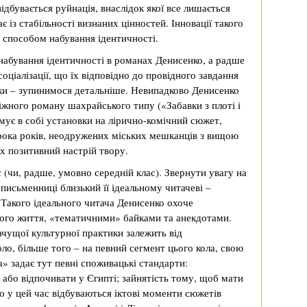
ідбувається руйнація, внаслідок якої все лишається
є із стабільності визнаних цінностей. Інновації такого
 способом набування ідентичності.
набування ідентичності в романах Денисенко, а радше
оціалізації, що їх відповідно до провідного завдання
рки – зупинимося детальніше. Невипадково Денисенко
іжного роману шахрайського типу («Забавки з плоті і
имує в собі установки на лірично-комічний сюжет,
сорока років, неодружених міських мешканців з вищою
их позитивний настрій твору.
 (чи, радше, умовно середній клас). Звернути увагу на
письменниці близький її ідеальному читачеві –
 Такого ідеального читача Денисенко охоче
ного життя, «тематичними» байками та анекдотами.
чущої культурної практики залежить від
ло, більше того – на певний сегмент цього кола, свою
» задає тут певні споживацькі стандарти:
або відпочивати у Єгипті; зайнятість тому, щоб мати
о у цей час відбуваються іктові моменти сюжетів