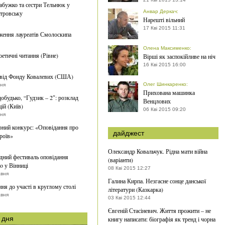
абужко та сестри Тельнюк у
Анвар Деркач
:
тровську
Нарешті вільний
17 Кві 2015 11:31
ення лауреатів Смолоскипа
Олена Максименко
:
етичні читання (Рівне)
Вірші як заспокійливе на ніч
16 Кві 2015 16:00
 від Фонду Ковалевих (США)
Олег Шинкаренко
:
тня
Прихована машинка
добудько, “Гудзик – 2″: розклад
Венцлових
ій (Київ)
06 Кві 2015 09:20
тня
рний конкурс: «Оповідання про
дайджест
роїв»
Олександр Ковальчук. Рідна мати війна
ний фестиваль оповідання
(варіанти)
o у Вінниці
08 Кві 2015 12:27
авня
Галина Кирпа. Незгасне сонце данської
ня до участі в круглому столі
літератури (Казкарка)
авня
03 Кві 2015 12:44
Євгеній Стасіневич. Життя прожити – не
 дня
книгу написати: біографія як тренд і чорна