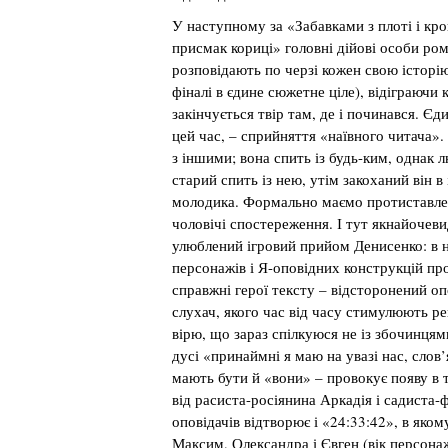
У наступному за «Забавками з плоті і кр
присмак кориці» головні дійові особи ром
розповідають по черзі кожен свою історі
фіналі в єдине сюжетне ціле), відіграючи
закінчується твір там, де і починався. Єд
цей час, – сприйняття «наївного читача». В
з іншими; вона спить із будь-ким, однак 
старий спить із нею, утім закоханий він в
молодика. Формально маємо протиставлен
чоловічі спостереження. І тут якнайочев
улюблений ігровий прийом Денисенко: в 
персонажів і Я-оповідних конструкцій пр
справжні герої тексту – відсторонений оп
слухач, якого час від часу стимулюють ре
вірю, що зараз спілкуюся не із збочинцям
дусі «принаймні я маю на увазі нас, слов’
мають бути й «вони» – провокує появу в 
від расиста-росіянина Аркадія і садиста-
оповідачів відтворює і «24:33:42», в яко
Максим, Олександра і Євген (вік персона