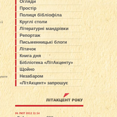
Огляди
Простір
Полиця бібліофіла
Круглі столи
 і
Літературні мандрівки
Репортаж
Письменницькі блоги
Літачок
Книга дня
Бібліотека «ЛітАкценту»
Щойно
Незабаром
увати
«ЛітАкцент» запрошує
06 ЛЮТ 2012 11:14