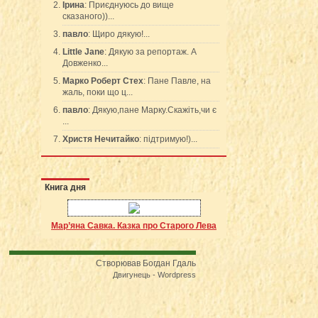
Ірина
: Приєднуюсь до вище
сказаного))...
павло
: Щиро дякую!...
Little Jane
: Дякую за репортаж. А
Довженко...
Марко Роберт Стех
: Пане Павле, на
жаль, поки що ц...
павло
: Дякую,пане Марку.Скажіть,чи є
...
Христя Нечитайко
: підтримую!)...
Книга дня
Мар’яна Савка. Казка про Старого Лева
Створював Богдан Гдаль
Двигунець - Wordpress