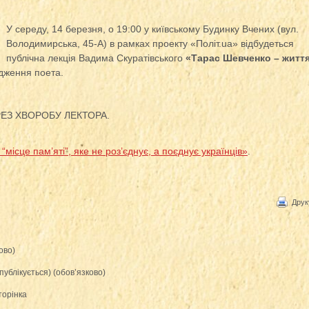
У середу, 14 березня, о 19:00 у київському Будинку Вчених (вул.
Володимирська, 45-А) в рамках проекту «Політ.ua» відбудеться
публічна лекція Вадима Скуратівського
«Тарас Шевченко – життя
одження поета.
РЕЗ ХВОРОБУ ЛЕКТОРА.
місце пам’яті”, яке не роз’єднує, а поєднує українців»
.
Друк
ово)
публікується) (обов’язково)
торінка