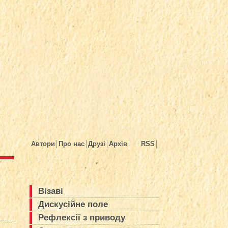
Автори
Про нас
Друзі
Архів
RSS
Візаві
Дискусійне поле
Рефлексії з приводу