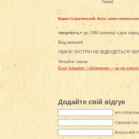
Tweet
Вадим Скуратівський. Фото: aratta-ukraine.com
творчість»
до 198-ї річниці з дня нар
Вхід вільний.
УВАГА! ЗУСТРІЧ НЕ ВІДБУДЕТЬСЯ ЧЕ
Читайте також:
Єнні Альварт: «Шевченко – чи не єдине “
Додайте свій відгук
Ім’я (обов’язк
Скринька (не 
Власна веб-с