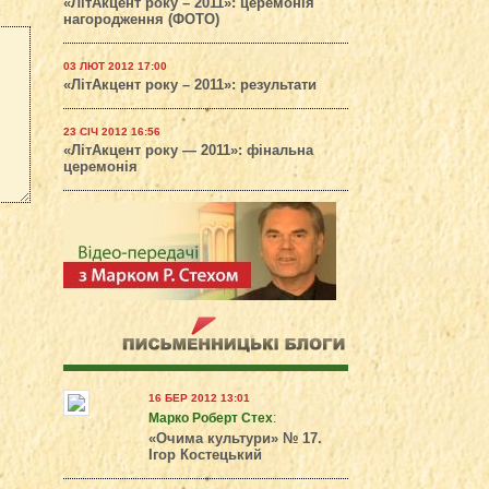
«ЛітАкцент року – 2011»: церемонія
нагородження (ФОТО)
03 ЛЮТ 2012 17:00
«ЛітАкцент року – 2011»: результати
23 СІЧ 2012 16:56
«ЛітАкцент року — 2011»: фінальна
церемонія
16 БЕР 2012 13:01
Марко Роберт Стех
:
«Очима культури» № 17.
Ігор Костецький