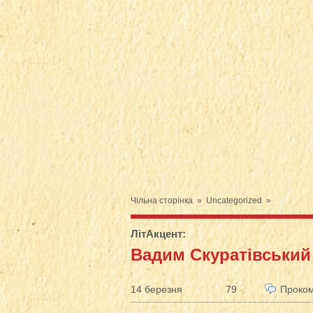
Чільна сторінка
»
Uncategorized
»
ЛітАкцент
:
Вадим Скуратівськи
14 березня
79
Проком