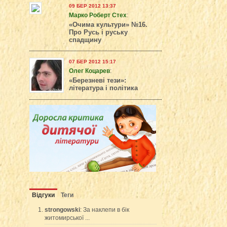
09 БЕР 2012 13:37
Марко Роберт Стех
:
«Очима культури» №16.
Про Русь і руську
спадщину
07 БЕР 2012 15:17
Олег Коцарев
:
«Березневі тези»:
література і політика
Відгуки
Теги
strongowski
: За наклепи в бік
житомирської ...