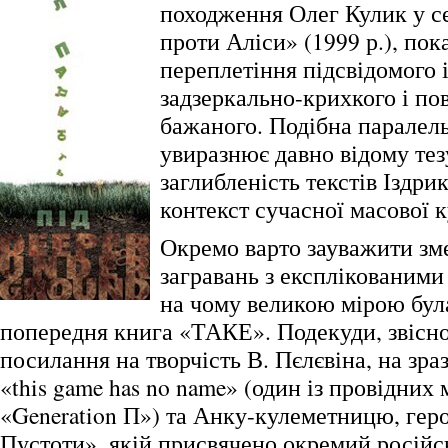
походження Олег Кулик у се
проти Аліси» (1999 р.), по
переплетіння підсвідомого і
задзеркально-крихкого і по
бажаного. Подібна паралель
увиразнює давно відому тез
заглибленість текстів Іздр
контекст сучасної масової к
Окремо варто зауважити з
загравань з експлікованими
на чому великою мірою бул
попередня книга «ТАКЕ». Подекуди, звісно
посилання на творчість В. Пєлєвіна, на зра
«this game has no name» (один із провідних
«Generation П») та Анку-кулеметницю, гер
Пустоти», якій присвячено окремий російс