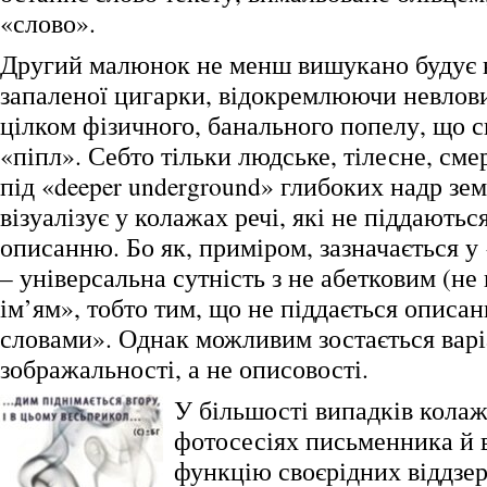
«слово».
Другий малюнок не менш вишукано будує 
запаленої цигарки, відокремлюючи невлов
цілком фізичного, банального попелу, що сп
«піпл». Себто тільки людське, тілесне, сме
під «deeper underground» глибоких надр зем
візуалізує у колажах речі, які не піддають
описанню. Бо як, приміром, зазначається у 
– універсальна сутність з не абетковим (н
ім’ям», тобто тим, що не піддається опис
словами». Однак можливим зостається варі
зображальності, а не описовості.
У більшості випадків колаж
фотосесіях письменника й
функцію своєрідних віддзер