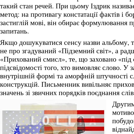
такий стан речей. При цьому Іздрик назива
метод: на противагу констатації фактів і б
застиглій мові, він обирає формулювання 
запитань.
Якщо дошукуватися сенсу назви альбому, т
не про згадуваний «Підземний світ», а рад
«Прихований смисл», те, що заховано «під
підсвідомості того, хто вимовляє слово. У 
внутрішній формі та аморфній штучності 
конструкцій. Письменник вивільняє прихов
значень зі звичних порядків поєднання слі
Другим
мотиво
побудо
віднай