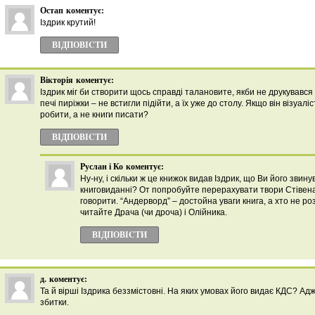
Остап
коментує:
Іздрик крутий!
ВІДПОВІCТИ
Вікторія
коментує:
Іздрик міг би створити щось справді талановите, якби не друкувався 
печі пиріжки – не встигли підійти, а їх уже до столу. Якщо він візуалі
робити, а не книги писати?
ВІДПОВІCТИ
Руслан і Ко
коментує:
Ну-ну, і скільки ж це книжок видав Іздрик, що Ви його звин
книговиданні? От попробуйте перерахувати твори Стівена 
говорити. “Андерворд” – достойна уваги книга, а хто не роз
читайте Драча (чи дроча) і Олійника.
ВІДПОВІCТИ
д.
коментує:
Та й вірші Іздрика беззмістовні. На яких умовах його видає КДС? Адж
збитки.