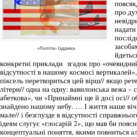
повсяк
про ду
невідр
надати 
послід
засоба
«Лоліта» Іздрика
йдетьс
конкретні приклади згадок про «очевидни
відсутності в нашому космосі вертикалей»,
піксель перетвориться цей вірш// якщо рет
літери// одна на одну: вавилонська вежа – 
абеткова», чи «Принаймні ще й досі осі// о
знайдено нашому небу. … І життя наше віч
мале// і безглузде в відсутності справжньо
ідеям слугує «глосарій 2», що мав би пояс
концептуальні поняття, якими повниться а