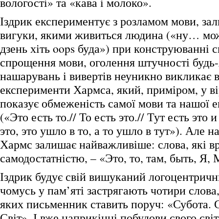
вологості» та «кава і молоко».
Іздрик експериментує з розламом мови, з
вигуки, якими живиться людина («ну… мож
дзень хіть oops буда») при конструюванні с
спрощення мови, оголення штучності будь
нашарувань і вивертів неуникно викликає в
експерименти Хармса, який, приміром, у в
показує обмеженість самої мови та нашої ек
(«Это есть то.// То есть это.// Тут есть это и
это, это ушло в то, а то ушло в тут»). Але 
Хармс залишає найважливіше: слова, які 
самодостатністю, – «Это, то, там, быть, Я, 
Іздрик будує свій вишуканий логоцентрични
чомусь у пам’яті застрягають чотири слова
яких письменник ставить поруч: «Субота. С
Світ». І вже наприкінці побудови свого сві