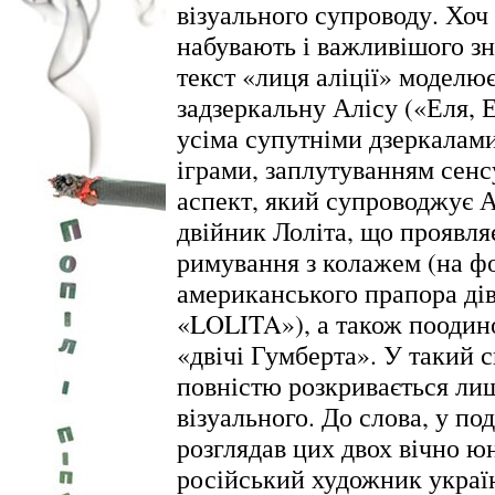
візуального супроводу. Хоч
набувають і важливішого зн
текст «лиця аліції» моделює
задзеркальну Алісу («Еля, Е
усіма супутніми дзеркалам
іграми, заплутуванням сенс
аспект, який супроводжує Ал
двійник Лоліта, що проявля
римування з колажем (на ф
американського прапора дів
«LOLITA»), а також поодин
«двічі Гумберта». У такий с
повністю розкривається лиш
візуального. До слова, у по
розглядав цих двох вічно юн
російський художник украї