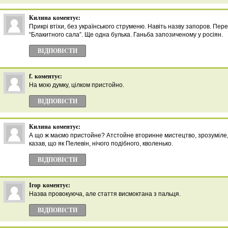
Килина
коментує:
Прикрі втіхи, без українського струменю. Навіть назву запоров. Пере
“Блакитного сала”. Ще одна булька. Ганьба запозиченому у росіян.
ВІДПОВІCТИ
f.
коментує:
На мою думку, цілком пристойно.
ВІДПОВІCТИ
Килина
коментує:
А що ж маємо пристойне? Атстойне вторинне мистецтво, зрозуміле
казав, що як Пелевін, нічого подібного, кволенько.
ВІДПОВІCТИ
Ігор
коментує:
Назва провокуюча, але стаття висмоктана з пальця.
ВІДПОВІCТИ