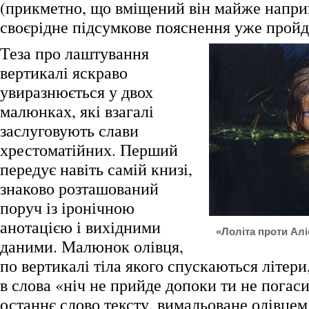
(прикметно, що вміщений він майже наприк
своєрідне підсумкове пояснення уже пройд
Теза про лаштування
вертикалі яскраво
увиразнюється у двох
малюнках, які взагалі
заслуговують слави
хрестоматійних. Перший
передує навіть самій книзі,
знаково розташований
поруч із іронічною
анотацією і вихідними
«Лоліта проти Аліс
даними. Малюнок олівця,
по вертикалі тіла якого спускаються літер
в слова «ніч не прийде допоки ти не погаси
останнє слово тексту, вимальоване олівцем