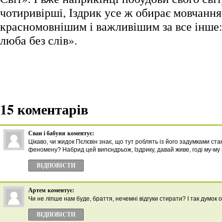
чотиривірші, Іздрик усе ж обирає мовчання
красномовнішим і важливішим за все інше: 
люба без слів».
15 коментарів
Сван і бабуня
коментує:
Цікаво, чи жидок Пєлєвін знає, що тут роблять із його задумками ста
феномену? Набрид цей випєндрьож, Іздрику, давай живе, годі му-му 
ВІДПОВІCТИ
Артем
коментує:
Чи не ліпше нам буде, браття, нечемні відгуки стирати? І так думок о
ВІДПОВІCТИ