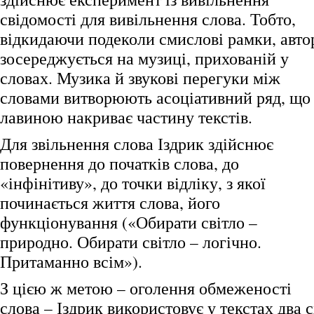
свідомості для вивільнення слова. Тобто,
відкидаючи подеколи смислові рамки, авто
зосереджується на музиці, прихованій у
словах. Музика й звукові перегуки між
словами витворюють асоціативний ряд, що
лавиною накриває частину текстів.
Для звільнення слова Іздрик здійснює
повернення до початків слова, до
«інфінітиву», до точки відліку, з якої
починається життя слова, його
функціонування («Обирати світло –
природно. Обирати світло – логічно.
Притаманно всім»).
З цією ж метою – оголення обмеженості
слова – Іздрик використовує у текстах два