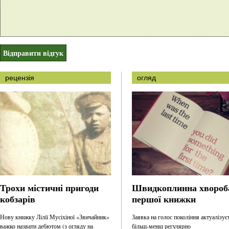
рецензія
огляд
Трохи містичні пригоди
Швидкоплинна хвороб
кобзарів
першої книжки
Нову книжку Лілії Мусіхіної «Звичайник»
Заявка на голос покоління актуалізує
важко назвати дебютом (з огляду на
більш-менш регулярно