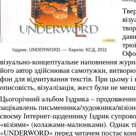
Тве
візу
твор
давн
трю
Іздрик. UNDERWORD. — Харків: КСД, 2011
Офо
візуально-концептуальне наповнення журн
його автор здійснював самотужки, витвор
фон для відчитування текстів. При цьому і 
описовість, візуалізація, жест були не ме
Цьогорічний альбом Іздрика – продовженн
зацікавлень письменника/художника/візіон
своєму Інтернет-щоденнику Іздрик супров
«візіями» (колажами-малюнками). Однак ті
«UNDERWORD» перед читачем постає кон