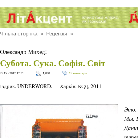
Чільна сторінка
»
Рецензія
»
:
Олександр Михед
Субота. Сука. Софія. Світ
25 Січ 2012 17:31
1,868
15 коментарів
Іздрик. UNDERWORD. — Харків: КСД, 2011
Это,
Мы, 
Дани
тепе