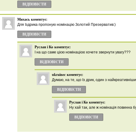
ВІДПОВІCТИ
Михась
коментує:
Для Іздрика пропоную номінацію Золотий Презерватив:)
ВІДПОВІCТИ
Руслан і Ко
коментує:
І на що саме цією номінацією хочете звернути увагу???
ВІДПОВІCТИ
ukrainec
коментує:
Думаю, на те, що Із дрик, один з найкреативніши
ВІДПОВІCТИ
Руслан і Ко
коментує:
Ну хай так, але ж номінація повинна б
ВІДПОВІCТИ