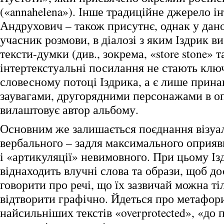
(«annahelena»). Інше традиційне джерело ін
Андрухович – також присутнє, однак у дан
учасник розмови, в діалозі з яким Іздрик в
тексти-думки (див., зокрема, «store stone» та
інтертекстуальні посилання не стають клю
словесному потоці Іздрика, а є лише прин
заувагами, другорядними персонажами в оп
вилаштовує автор альбому.
Основним же залишається поєднання візуал
вербального – задля максимального оприя
і «артикуляції» невимовного. При цьому Із
віднаходить влучні слова та образи, щоб до
говорити про речі, що їх зазвичай можна т
відтворити графічно. Йдеться про метафор
найсильніших текстів «overprotected», «до