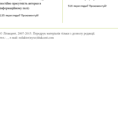
постійно присутність авторки в
//
516 перегляди
Прокоментуй!
інформаційному полі)
//
135 перегляди
Прокоментуй!
© Літакцент, 2007-2015
.
Передрук матеріалів тільки з дозволу редакції.
тел.:
,
, е-маіl:
redaktor(вухо)litakcent.com