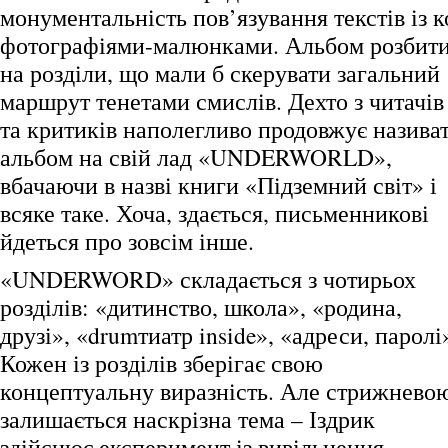
монументальність пов’язування текстів із 
фотографіями-малюнками.
Альбом розбит
на розділи, що мали б скерувати загальний
маршрут тенетами смислів. Дехто з читачів
та критиків наполегливо продовжує назива
альбом на свій лад «UNDERWORLD»,
вбачаючи в назві книги «Підземний світ» і
всяке таке. Хоча, здається, письменникові
йдеться про зовсім інше.
«UNDERWORD» складається з чотирьох
розділів: «дитинство, школа», «родина,
друзі», «drumтиатр inside», «адреси, паролі
Кожен із розділів зберігає свою
концептуальну виразність. Але стрижнево
залишається наскрізна тема – Іздрик
здійснює експеримент із вивільнення