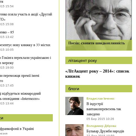
тя
015 15:54
тенко взяла участь в акції «Другий
ТО»
015 15:08
енко – 85
015 13:42
Поезія: схопити швидкоплинність
езентує нову книжку в 33 містах
015 10:05
р Гокінга переклали українською і
літакцент року
в мережу
015 19:00
«ЛітАкцент року – 2014»: список
и переможця премії імені
книжок
го
015 17:45
блоги
і відбудеться міжнародний
ь оповідання «Intermezzo»
Владислав Івченко
:
В індустрії
015 13:44
вантажоперевезень так
заведено
си
05 Бер 2015 10:26
Володимир Діброва
:
франкофонії в Україні
Бульвар Дружби народів
резня
27 Лют 2015 10:59