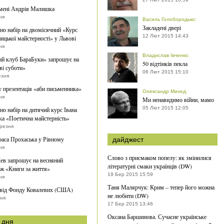
мені Андрія Малишка
ня
Василь Голобородько
:
Закладені двері
о набір на двомісячний «Курс
12 Лют 2015 14:43
ицької майстерності» у Львові
ня
Владислав Івченко
:
й клуб БараБуки» запрошує на
50 відтінків пекла
ві суботи»
06 Лют 2015 15:10
езня
 презентація «аби письменника»
Олександр Михед
:
ня
Ми ненавидимо війни, мамо
05 Лют 2015 12:05
о набір на дитячий курс Івана
а «Поетична майстерність»
ерезня
раса Прохаська у Рівному
дайджест
ня
Слово з присмаком попелу: як змінилися
ев запрошує на весняний
літературні смаки українців (DW)
ж «Книги за життя»
19 Бер 2015 15:59
ня
Таня Малярчук: Крим – тепер його можна
 від Фонду Ковалевих (США)
не любити (DW)
тня
17 Бер 2015 13:46
Оксана Баршинова. Сучасне українське
 дня