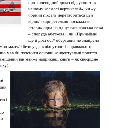
про «очевидний доказ відсутності в
нашому космосі вертикалей», чи «у
чорний піксель перетвориться цей
вірш// якщо ретельно поскладати
літери// одна на одну: вавилонська вежа
– споруда абеткова», чи «Принаймні
ще й досі осі// обертання не знайдено
но мале// і безглузде в відсутності справжнього
 що мав би пояснити основні концептуальні поняття,
міщений він майже наприкінці книги – як своєрідне
яху).
лі
рший
єю і
 що
ки