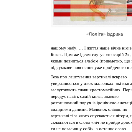
«Лоліта» Іздрика
нашому небу. … І життя наше вічне нікчем
Бога». Цим же ідеям слугує «глосарій 2»,
якими повниться альбом (прикметно, що в
підсумкове пояснення уже пройденого шл
Теза про лаштування вертикалі яскраво
увиразнюється у двох малюнках, які взага
заслуговують слави хрестоматійних. Пе
передує навіть самій книзі, знаково
розташований поруч із іронічною анотаці
вихідними даними. Малюнок олівця, по
вертикалі тіла якого спускаються літери,
складаються в слова «ніч не прийде допо
ти не погасиш у собі», а останнє слово