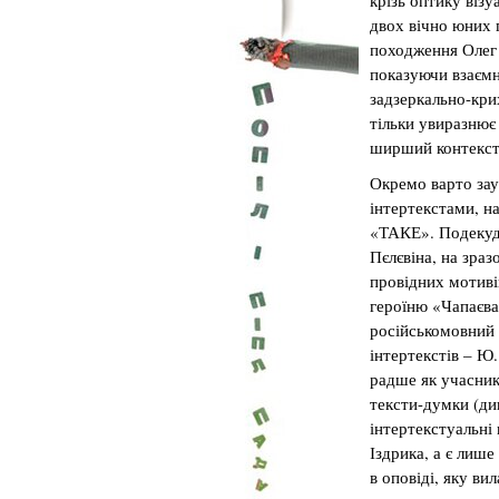
крізь оптику візу
двох вічно юних 
походження Олег К
показуючи взаємн
задзеркально-кри
тільки увиразнює 
ширший контекст 
Окремо варто зау
інтертекстами, н
«ТАКЕ». Подекуди
Пєлєвіна, на зраз
провідних мотиві
героїню «Чапаєва
російськомовний 
інтертекстів – Ю
радше як учасник 
тексти-думки (див
інтертекстуальні
Іздрика, а є лиш
в оповіді, яку ви