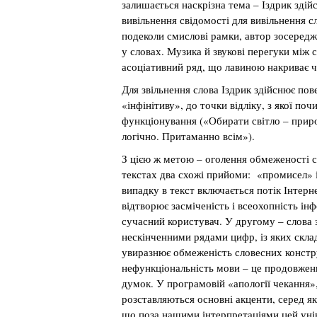
залишається наскрізна тема – Іздрик здій
вивільнення свідомості для вивільнення с
подеколи смислові рамки, автор зосередж
у словах. Музика й звукові перегуки між
асоціативний ряд, що лавиною накриває ч
Для звільнення слова Іздрик здійснює пов
«інфінітиву», до точки відліку, з якої по
функціонування («Обирати світло – прир
логічно. Притаманно всім»).
З цією ж метою – оголення обмеженості с
текстах два схожі прийоми: «промисел» 
випадку в текст включається потік Інтерн
відтворює засміченість і всеохопність ін
сучасний користувач. У другому – слова
нескінченними рядами цифр, із яких скла
увиразнює обмеженість словесних констру
нефункціональність мови – це продовжен
думок. У програмовій «апології чекання»
розставляються основні акценти, серед як
що поза нашими інтерпретаціями цей унів