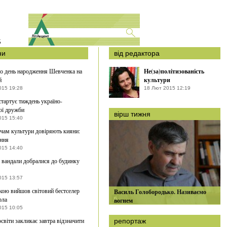
S
ни
від редактора
о день народження Шевченка на
Не(за)політизованість
й
культури
015 19:28
18 Лют 2015 12:19
стартує тиждень україно-
ої дружби
вірш тижня
015 15:40
чам культури довіряють кияни:
ння
015 14:40
і вандали добралися до будинку
015 13:57
кою вийшов світовий бестселер
Василь Голобородько. Називаємо
рла
вогнем
015 10:05
освіти закликає завтра відзначити
репортаж