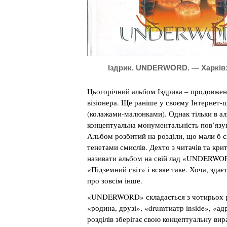
Іздрик. UNDERWORD. — Харків:
Цьогорічний альбом Іздрика – продовжен
візіонера. Ще раніше у своєму Інтернет-
(колажами-малюнками). Однак тільки в
концептуальна монументальність пов’язу
Альбом розбитий на розділи, що мали б 
тенетами смислів. Дехто з читачів та кри
називати альбом на свій лад «UNDERWOR
«Підземний світ» і всяке таке. Хоча, здає
про зовсім інше.
«UNDERWORD» складається з чотирьох ро
«родина, друзі», «drumтиатр inside», «адр
розділів зберігає свою концептуальну ви