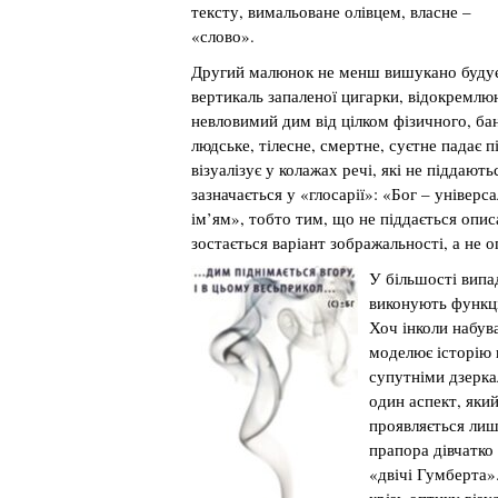
тексту, вимальоване олівцем, власне –
«слово».
Другий малюнок не менш вишукано буду
вертикаль запаленої цигарки, відокремл
невловимий дим від цілком фізичного, бан
людське, тілесне, смертне, суєтне падає п
візуалізує у колажах речі, які не піддаю
зазначається у «глосарії»: «Бог – універс
ім’ям», тобто тим, що не піддається оп
зостається варіант зображальності, а не о
У більшості випа
виконують функці
Хоч інколи набува
моделює історію п
супутніми дзерка
один аспект, який
проявляється лиш
прапора дівчатко
«двічі Гумберта»