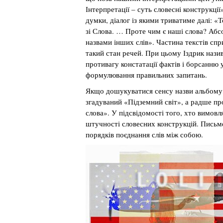
Інтерпретації – суть словесні конструкції
думки, діалог із якими триватиме далі: «
зі Слова. … Проте чим є наші слова? Абс
назвами інших слів». Частина текстів сп
такий стан речей. При цьому Іздрик нази
противагу констатації фактів і борсанню у
формулювання правильних запитань.
Якщо дошукуватися сенсу назви альбому, 
згадуваний «Підземний світ», а радше пр
слова». У підсвідомості того, хто вимов
штучності словесних конструкцій. Письме
порядків поєднання слів між собою.