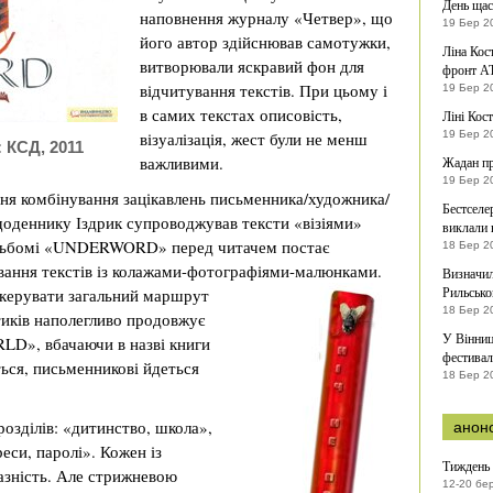
День щас
наповнення журналу «Четвер», що
19 Бер 2
його автор здійснював самотужки,
Ліна Кос
витворювали яскравий фон для
фронт А
відчитування текстів. При цьому і
19 Бер 2
в самих текстах описовість,
Ліні Кост
візуалізація, жест були не менш
19 Бер 2
 КСД, 2011
важливими.
Жадан пр
19 Бер 2
ня комбінування зацікавлень письменника/художника/
Бестселе
щоденнику Іздрик супроводжував тексти «візіями»
виклали 
 альбомі «UNDERWORD» перед читачем постає
18 Бер 2
вання текстів із колажами-фотографіями-малюнками.
Визначил
Рильсько
скерувати загальний маршрут
18 Бер 2
тиків наполегливо продовжує
У Вінниц
LD», вбачаючи в назві книги
фестивал
ться, письменникові йдеться
18 Бер 2
зділів: «дитинство, школа»,
анон
еси, паролі». Кожен із
Тиждень 
разність. Але стрижневою
12-20 бе