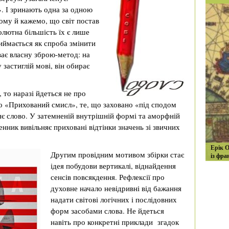
». І зринають одна за одною
Тому й кажемо, що світ постав
олютна більшість їх є лише
риймається як спроба змінити
ває власну зброю-метод: на
 застиглій мові, він обирає
то наразі йдеться не про
о «Прихований смисл», те, що заховано «під сподом
ляє слово. У затемненій внутрішній формі та аморфній
нник вивільняє приховані відтінки значень зі звичних
Ерік О
Другим провідним мотивом збірки стає
із фра
ідея побудови вертикалі, віднайдення
сенсів повсякдення. Рефлексії про
духовне начало невідривні від бажання
надати світові логічних і послідовних
форм засобами слова. Не йдеться
навіть про конкретні приклади згадок