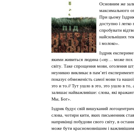
Основним же зали
максимального оп
При цьому Іздрик
доступно і легко 
спробувати відтв
найсильніших текс
і молоко».
Іздрик експериме
якими живиться людина («ну… може пох ал
світу. Таке спрощення мови, оголення шт
неуникно викликає в пам’яті експеримент
показує обмеженість самої мови та нашої ек
это и то.// Тут ушло в это, это ушло в то
залишає найважливіше: слова, які вражают
Мы, Бог».
Іздрик будує свій вишуканий логоцентрич
слова, чотири кити, яких письменник став
наприкінці побудови свого світу, в остан
може бути красномовнішим і важливішим за