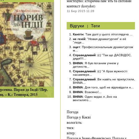
мистецтво: історична пам”ять та світовий
контекст (korydor)
11 Бер 2015 11:28
Відгуки
|
Теги
Канігін
: Там далі у цього літоглядача ...
не геній
: "Новая драматургия" и её
"лиде...
оцет
: Профессиональным драматургом
м...
Справедливий
: (с) "Так що ДАСВІДОС,
дядя!!!!...
BHIMA
: Я був поганим учнем у
дитинств...
Справедливий
: (с) "А брак мужності
насампере...
Справедливий
: Ви навіть не припустили,
BHIMA...
BHIMA
: Для того, щоб не відповідати н...
рсенна. Порив до Індії / Пер.
BHIMA
: Взаємно!...
нц. – К.: Темпора, 2015
BHIMA
: Один кидає л..йно на
вентилято...
Погода
Погода у
Києві
вологість:
тиск:
вітер:
Погода в Івано-Франківську
Погода у