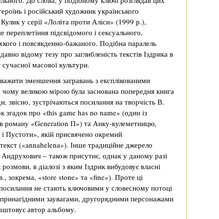
ального. До слова, у подібному ключі розглядав цих
героїнь і російський художник українського
улик у серії «Лоліта проти Аліси» (1999 р.),
е переплетіння підсвідомого і сексуального,
хкого і повсякденно-бажаного. Подібна паралель
давно відому тезу про заглибленість текстів Іздрика в
сучасної масової культури.
важити зменшення загравань з експлікованими
а чому великою мірою була заснована попередня книга
, звісно, зустрічаються посилання на творчість В.
ок згадок про «this game has no name» (один із
в роману «Generation П») та Анку-кулеметницю,
 і Пустоти», якій присвячено окремий
текст («annahelena»). Інше традиційне джерело
. Андрухович – також присутнє, однак у даному разі
розмови, в діалозі з яким Іздрик вибудовує власні
., зокрема, «store stone» та «fine»). Проте ці
 посилання не стають ключовими у словесному потоці
е принагідними заувагами, другорядними персонажами
лаштовує автор альбому.