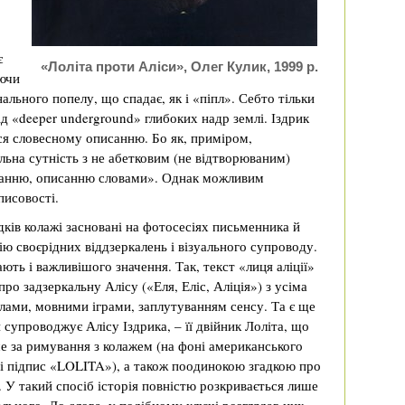
є
«Лоліта проти Аліси», Олег Кулик, 1999 р.
юючи
ального попелу, що спадає, як і «піпл». Себто тільки
ід «deeper underground» глибоких надр землі. Іздрик
ться словесному описанню. Бо як, приміром,
альна сутність з не абетковим (не відтворюваним)
исанню, описанню словами». Однак можливим
писовості.
дків колажі засновані на фотосесіях письменника й
ю своєрідних віддзеркалень і візуального супроводу.
ють і важливішого значення. Так, текст «лиця аліції»
ро задзеркальну Алісу («Еля, Еліс, Аліція») з усіма
лами, мовними іграми, заплутуванням сенсу. Та є ще
 супроводжує Алісу Іздрика, – її двійник Лоліта, що
е за римування з колажем (на фоні американського
 і підпис «LOLITA»), а також поодинокою згадкою про
. У такий спосіб історія повністю розкривається лише