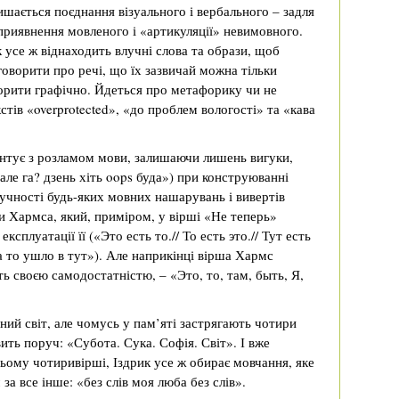
шається поєднання візуального і вербального – задля
риявнення мовленого і «артикуляції» невимовного.
 усе ж віднаходить влучні слова та образи, щоб
говорити про речі, що їх зазвичай можна тільки
орити графічно. Йдеться про метафорику чи не
тів «overprotected», «до проблем вологості» та «кава
нтує з розламом мови, залишаючи лишень вигуки,
е га? дзень хіть oops буда») при конструюванні
учності будь-яких мовних нашарувань і вивертів
и Хармса, який, приміром, у вірші «Не теперь»
сплуатації її («Это есть то.// То есть это.// Тут есть
, а то ушло в тут»). Але наприкінці вірша Хармс
ь своєю самодостатністю, – «Это, то, там, быть, Я,
ний світ, але чомусь у пам’яті застрягають чотири
ить поруч: «Субота. Сука. Софія. Світ». І вже
ньому чотиривірші, Іздрик усе ж обирає мовчання, яке
 все інше: «без слів моя люба без слів».