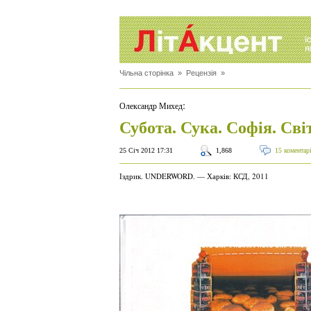
Чільна сторінка
»
Рецензія
»
:
Олександр Михед
Субота. Сука. Софія. Сві
25 Січ 2012 17:31
1,868
15 коментар
Іздрик. UNDERWORD. — Харків: КСД, 2011