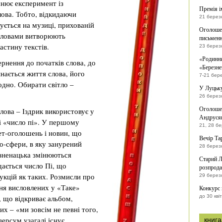
снює експеримент із
Премія і
лова. Тобто, відкидаючи
21 берез
ується на музиці, прихованій
Оголошен
 словами витворюють
письменн
астину текстів.
23 берез
«Родинни
ернення до початків слова, до
«Березне
чинається життя слова, його
7-21 бер
одно. Обирати світло –
У Луцьку
26 берез
Оголошен
лова – Іздрик використовує у
Андрусяк
і «число пі». У першому
21, 28 б
ет-оголошень і новин, що
Вечір Та
фо-сфери, в яку занурений
28 берез
 зненацька змінюються
Старий Л
дається число Пі, що
розпрода
кцій як таких. Розмисли про
29 берез
ня висловлених у «Таке»
Конкурс
, що відкриває альбом,
до 30 кві
их – «ми зовсім не певні того,
ерсум узагалі існує.
книга