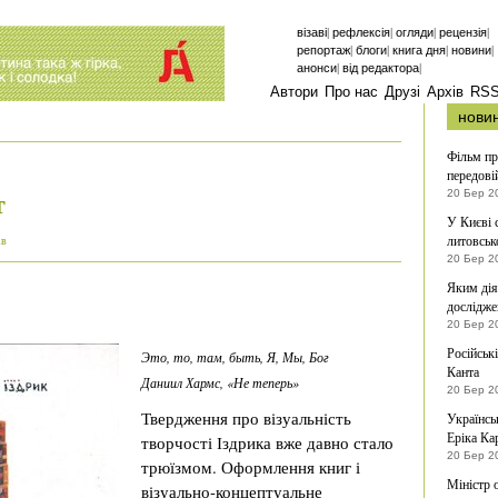
|
|
|
|
візаві
рефлексія
огляди
рецензія
|
|
|
|
репортаж
блоги
книга дня
новини
|
|
анонси
від редактора
Автори
Про нас
Друзі
Архів
RS
нови
Фільм пр
передові
т
20 Бер 2
У Києві 
литовськ
ів
20 Бер 2
Яким дія
дослідже
20 Бер 2
Російськ
Это, то, там, быть, Я, Мы, Бог
Канта
Даниил Хармс, «Не теперь»
20 Бер 2
Твердження про візуальність
Українсь
Еріка Ка
творчості Іздрика вже давно стало
20 Бер 2
трюїзмом. Оформлення книг і
Міністр 
візуально-концептуальне