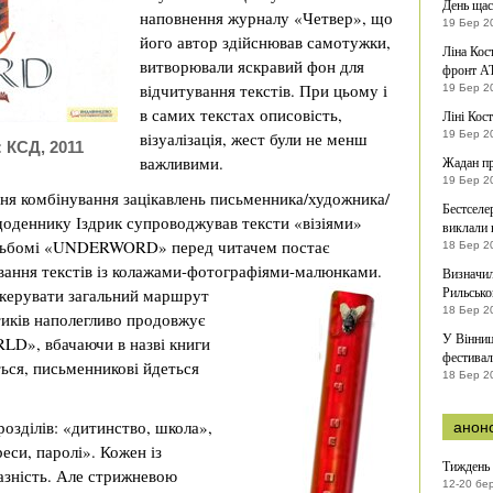
День щас
наповнення журналу «Четвер», що
19 Бер 2
його автор здійснював самотужки,
Ліна Кос
витворювали яскравий фон для
фронт А
відчитування текстів. При цьому і
19 Бер 2
в самих текстах описовість,
Ліні Кост
візуалізація, жест були не менш
19 Бер 2
 КСД, 2011
важливими.
Жадан пр
19 Бер 2
ня комбінування зацікавлень письменника/художника/
Бестселе
щоденнику Іздрик супроводжував тексти «візіями»
виклали 
 альбомі «UNDERWORD» перед читачем постає
18 Бер 2
вання текстів із колажами-фотографіями-малюнками.
Визначил
Рильсько
скерувати загальний маршрут
18 Бер 2
тиків наполегливо продовжує
У Вінниц
LD», вбачаючи в назві книги
фестивал
ться, письменникові йдеться
18 Бер 2
зділів: «дитинство, школа»,
анон
еси, паролі». Кожен із
Тиждень 
разність. Але стрижневою
12-20 бе