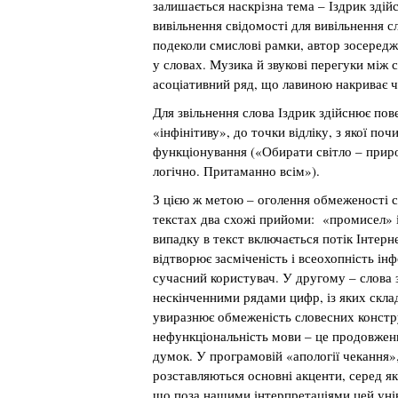
залишається наскрізна тема – Іздрик здій
вивільнення свідомості для вивільнення с
подеколи смислові рамки, автор зосередж
у словах. Музика й звукові перегуки між
асоціативний ряд, що лавиною накриває ч
Для звільнення слова Іздрик здійснює пов
«інфінітиву», до точки відліку, з якої по
функціонування («Обирати світло – прир
логічно. Притаманно всім»).
З цією ж метою – оголення обмеженості с
текстах два схожі прийоми: «промисел» 
випадку в текст включається потік Інтерн
відтворює засміченість і всеохопність ін
сучасний користувач. У другому – слова
нескінченними рядами цифр, із яких скла
увиразнює обмеженість словесних констру
нефункціональність мови – це продовжен
думок. У програмовій «апології чекання»
розставляються основні акценти, серед як
що поза нашими інтерпретаціями цей унів