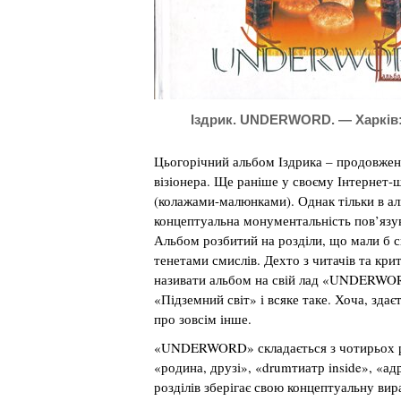
Іздрик. UNDERWORD. — Харків:
Цьогорічний альбом Іздрика – продовжен
візіонера. Ще раніше у своєму Інтернет-
(колажами-малюнками). Однак тільки в
концептуальна монументальність пов’язу
Альбом розбитий на розділи, що мали б 
тенетами смислів. Дехто з читачів та кри
називати альбом на свій лад «UNDERWOR
«Підземний світ» і всяке таке. Хоча, здає
про зовсім інше.
«UNDERWORD» складається з чотирьох ро
«родина, друзі», «drumтиатр inside», «адр
розділів зберігає свою концептуальну ви