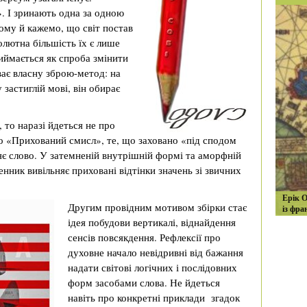
». І зринають одна за одною
Тому й кажемо, що світ постав
олютна більшість їх є лише
риймається як спроба змінити
ває власну зброю-метод: на
 застиглій мові, він обирає
то наразі йдеться не про
о «Прихований смисл», те, що заховано «під сподом
ляє слово. У затемненій внутрішній формі та аморфній
нник вивільняє приховані відтінки значень зі звичних
Ерік О
Другим провідним мотивом збірки стає
із фра
ідея побудови вертикалі, віднайдення
сенсів повсякдення. Рефлексії про
духовне начало невідривні від бажання
надати світові логічних і послідовних
форм засобами слова. Не йдеться
навіть про конкретні приклади згадок