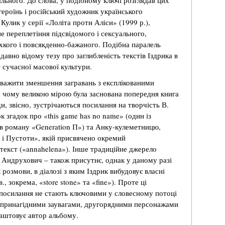
ального. До слова, у подібному ключі розглядав цих
героїнь і російський художник українського
улик у серії «Лоліта проти Аліси» (1999 р.),
е переплетіння підсвідомого і сексуального,
хкого і повсякденно-бажаного. Подібна паралель
давно відому тезу про заглибленість текстів Іздрика в
сучасної масової культури.
важити зменшення загравань з експлікованими
а чому великою мірою була заснована попередня книга
, звісно, зустрічаються посилання на творчість В.
ок згадок про «this game has no name» (один із
в роману «Generation П») та Анку-кулеметницю,
 і Пустоти», якій присвячено окремий
текст («annahelena»). Інше традиційне джерело
. Андрухович – також присутнє, однак у даному разі
розмови, в діалозі з яким Іздрик вибудовує власні
., зокрема, «store stone» та «fine»). Проте ці
 посилання не стають ключовими у словесному потоці
е принагідними заувагами, другорядними персонажами
лаштовує автор альбому.