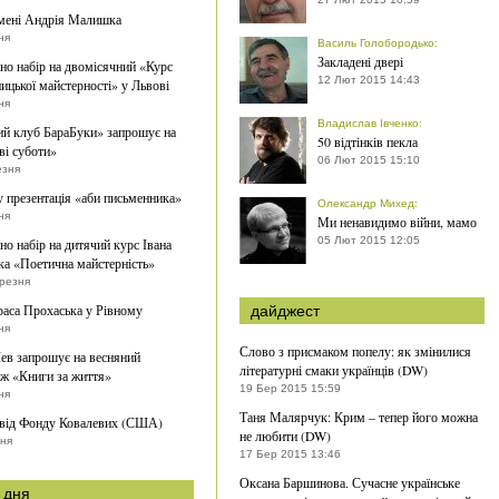
мені Андрія Малишка
ня
Василь Голобородько
:
Закладені двері
о набір на двомісячний «Курс
12 Лют 2015 14:43
ицької майстерності» у Львові
ня
Владислав Івченко
:
й клуб БараБуки» запрошує на
50 відтінків пекла
ві суботи»
06 Лют 2015 15:10
езня
 презентація «аби письменника»
Олександр Михед
:
ня
Ми ненавидимо війни, мамо
05 Лют 2015 12:05
о набір на дитячий курс Івана
а «Поетична майстерність»
ерезня
раса Прохаська у Рівному
дайджест
ня
Слово з присмаком попелу: як змінилися
ев запрошує на весняний
літературні смаки українців (DW)
ж «Книги за життя»
19 Бер 2015 15:59
ня
Таня Малярчук: Крим – тепер його можна
 від Фонду Ковалевих (США)
не любити (DW)
тня
17 Бер 2015 13:46
Оксана Баршинова. Сучасне українське
 дня