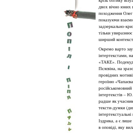
крізь оптику візу
двох вічно юних 
походження Олег К
показуючи взаємн
задзеркально-кри
тільки увиразнює 
ширший контекст 
Окремо варто зау
інтертекстами, н
«ТАКЕ». Подекуди
Пєлєвіна, на зраз
провідних мотиві
героїню «Чапаєва
російськомовний 
інтертекстів – Ю
радше як учасник 
тексти-думки (див
інтертекстуальні
Іздрика, а є лиш
в оповіді, яку ви