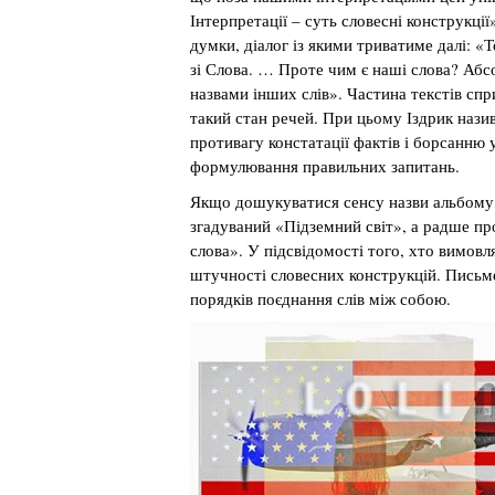
Інтерпретації – суть словесні конструкції
думки, діалог із якими триватиме далі: «
зі Слова. … Проте чим є наші слова? Абс
назвами інших слів». Частина текстів сп
такий стан речей. При цьому Іздрик нази
противагу констатації фактів і борсанню у
формулювання правильних запитань.
Якщо дошукуватися сенсу назви альбому, 
згадуваний «Підземний світ», а радше пр
слова». У підсвідомості того, хто вимов
штучності словесних конструкцій. Письме
порядків поєднання слів між собою.