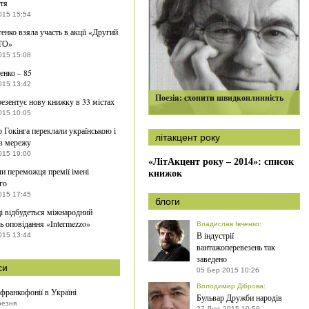
тя
015 15:54
тенко взяла участь в акції «Другий
ТО»
015 15:08
енко – 85
015 13:42
Поезія: схопити швидкоплинність
езентує нову книжку в 33 містах
015 10:05
р Гокінга переклали українською і
літакцент року
в мережу
015 19:00
«ЛітАкцент року – 2014»: список
и переможця премії імені
книжок
го
015 17:45
блоги
і відбудеться міжнародний
ь оповідання «Intermezzo»
Владислав Івченко
:
В індустрії
015 13:44
вантажоперевезень так
заведено
си
05 Бер 2015 10:26
Володимир Діброва
:
франкофонії в Україні
Бульвар Дружби народів
резня
27 Лют 2015 10:59