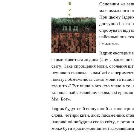
Основним же зали
максимального оп
При цьому Іздрик
доступно і легко 
спробувати відтв
найсильніших текс
і молоко».
Іздрик експериме
якими живиться людина («ну… може пох ал
світу. Таке спрощення мови, оголення шт
неуникно викликає в пам’яті експеримент
показує обмеженість самої мови та нашої ек
это и то.// Тут ушло в это, это ушло в то
залишає найважливіше: слова, які вражают
Мы, Бог».
Іздрик будує свій вишуканий логоцентрич
слова, чотири кити, яких письменник став
наприкінці побудови свого світу, в остан
може бути красномовнішим і важливішим за