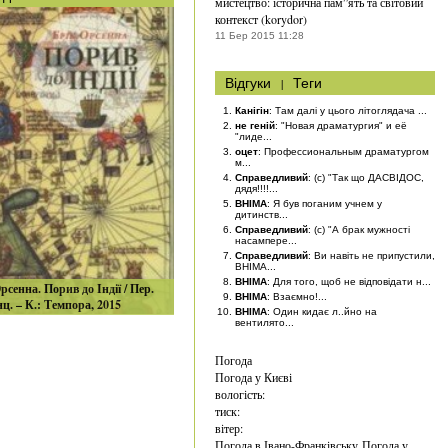
мистецтво: історична пам”ять та світовий
контекст (korydor)
11 Бер 2015 11:28
Відгуки
|
Теги
Канігін
: Там далі у цього літоглядача ...
не геній
: "Новая драматургия" и её
"лиде...
оцет
: Профессиональным драматургом
м...
Справедливий
: (с) "Так що ДАСВІДОС,
дядя!!!!...
BHIMA
: Я був поганим учнем у
дитинств...
Справедливий
: (с) "А брак мужності
насампере...
Справедливий
: Ви навіть не припустили,
BHIMA...
BHIMA
: Для того, щоб не відповідати н...
рсенна. Порив до Індії / Пер.
BHIMA
: Взаємно!...
нц. – К.: Темпора, 2015
BHIMA
: Один кидає л..йно на
вентилято...
Погода
Погода у
Києві
вологість:
тиск:
вітер:
Погода в Івано-Франківську
Погода у