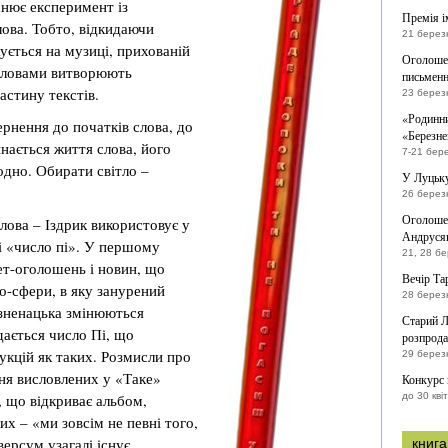
снює експеримент із
Премія і
лова. Тобто, відкидаючи
21 берез
ується на музиці, прихованій
Оголошен
 словами витворюють
письменн
астину текстів.
23 берез
«Родинни
ернення до початків слова, до
«Березне
чинається життя слова, його
7-21 бер
одно. Обирати світло –
У Луцьку
26 берез
Оголошен
лова – Іздрик використовує у
Андрусяк
і «число пі». У першому
21, 28 б
ет-оголошень і новин, що
Вечір Та
фо-сфери, в яку занурений
28 берез
 зненацька змінюються
Старий Л
дається число Пі, що
розпрода
кцій як таких. Розмисли про
29 берез
ня висловлених у «Таке»
Конкурс
, що відкриває альбом,
до 30 кві
их – «ми зовсім не певні того,
ерсум узагалі існує.
книга