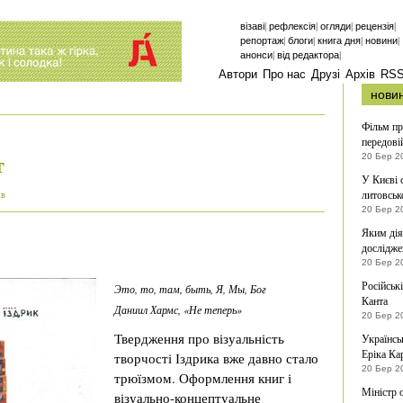
|
|
|
|
візаві
рефлексія
огляди
рецензія
|
|
|
|
репортаж
блоги
книга дня
новини
|
|
анонси
від редактора
Автори
Про нас
Друзі
Архів
RS
нови
Фільм пр
передові
т
20 Бер 2
У Києві 
литовськ
ів
20 Бер 2
Яким дія
дослідже
20 Бер 2
Російськ
Это, то, там, быть, Я, Мы, Бог
Канта
Даниил Хармс, «Не теперь»
20 Бер 2
Твердження про візуальність
Українсь
Еріка Ка
творчості Іздрика вже давно стало
20 Бер 2
трюїзмом. Оформлення книг і
Міністр 
візуально-концептуальне