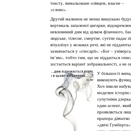
тексту, вимальоване олівцем, власне –
«слово».
Другий малюнок не менш вишукано буду
вертикаль запаленої цигарки, відокремл
невловимий дим від цілком фізичного, бан
людське, тілесне, смертне, суєтне падає п
візуалізує у колажах речі, які не піддаю
зазначається у «глосарії»: «Бог – універс
ім’ям», тобто тим, що не піддається оп
зостається варіант зображальності, а не о
У більшості випа
виконують функці
Хоч інколи набува
моделює історію п
супутніми дзерка
один аспект, який
проявляється лиш
прапора дівчатко
«двічі Гумберта»