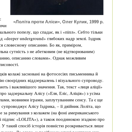
є
«Лоліта проти Аліси», Олег Кулик, 1999 р.
юючи
ального попелу, що спадає, як і «піпл». Себто тільки
ід «deeper underground» глибоких надр землі. Іздрик
ться словесному описанню. Бо як, приміром,
альна сутність з не абетковим (не відтворюваним)
исанню, описанню словами». Однак можливим
писовості.
дків колажі засновані на фотосесіях письменника й
ю своєрідних віддзеркалень і візуального супроводу.
ють і важливішого значення. Так, текст «лиця аліції»
ро задзеркальну Алісу («Еля, Еліс, Аліція») з усіма
лами, мовними іграми, заплутуванням сенсу. Та є ще
 супроводжує Алісу Іздрика, – її двійник Лоліта, що
е за римування з колажем (на фоні американського
 і підпис «LOLITA»), а також поодинокою згадкою про
. У такий спосіб історія повністю розкривається лише