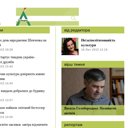
S
ни
від редактора
о день народження Шевченка на
Не(за)політизованість
й
культури
015 19:28
18 Лют 2015 12:19
стартує тиждень україно-
ої дружби
вірш тижня
015 15:40
чам культури довіряють кияни:
ння
015 14:40
і вандали добралися до будинку
015 13:57
кою вийшов світовий бестселер
Василь Голобородько. Називаємо
рла
вогнем
015 10:05
освіти закликає завтра відзначити
репортаж