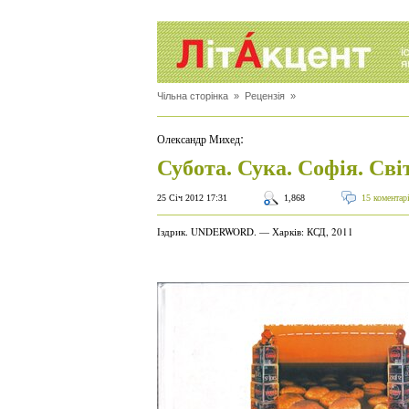
Чільна сторінка
»
Рецензія
»
:
Олександр Михед
Субота. Сука. Софія. Сві
25 Січ 2012 17:31
1,868
15 коментар
Іздрик. UNDERWORD. — Харків: КСД, 2011