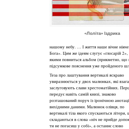
«Лоліта» Іздрика
нашому небу. … І життя наше вічне нікчем
Бога». Цим же ідеям слугує «глосарій 2»,
якими повниться альбом (прикметно, що в
підсумкове пояснення уже пройденого шл
Теза про лаштування вертикалі яскраво
увиразнюється у двох малюнках, які взага
заслуговують слави хрестоматійних. Пе
передує навіть самій книзі, знаково
розташований поруч із іронічною анотаці
вихідними даними. Малюнок олівця, по
вертикалі тіла якого спускаються літери,
складаються в слова «ніч не прийде допо
ти не погасиш у собі», а останнє слово