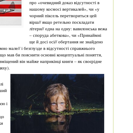
про «очевидний доказ відсутності в
нашому космосі вертикалей», чи «у
чорний піксель перетвориться цей
вірш// якщо ретельно поскладати
літери// одна на одну: вавилонська вежа
– споруда абеткова», чи «Принаймні
ще й досі осі// обертання не знайдено
но мале// і безглузде в відсутності справжнього
 що мав би пояснити основні концептуальні поняття,
міщений він майже наприкінці книги – як своєрідне
яху).
лі
рший
єю і
 що
ки