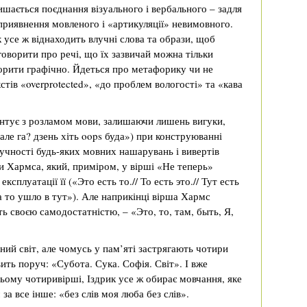
шається поєднання візуального і вербального – задля
риявнення мовленого і «артикуляції» невимовного.
 усе ж віднаходить влучні слова та образи, щоб
говорити про речі, що їх зазвичай можна тільки
орити графічно. Йдеться про метафорику чи не
тів «overprotected», «до проблем вологості» та «кава
нтує з розламом мови, залишаючи лишень вигуки,
е га? дзень хіть oops буда») при конструюванні
учності будь-яких мовних нашарувань і вивертів
и Хармса, який, приміром, у вірші «Не теперь»
сплуатації її («Это есть то.// То есть это.// Тут есть
, а то ушло в тут»). Але наприкінці вірша Хармс
ь своєю самодостатністю, – «Это, то, там, быть, Я,
ний світ, але чомусь у пам’яті застрягають чотири
ить поруч: «Субота. Сука. Софія. Світ». І вже
ньому чотиривірші, Іздрик усе ж обирає мовчання, яке
 все інше: «без слів моя люба без слів».