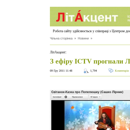
Робота сайту здійснюється у співпраці з Центром д
Чільна сторінка
»
Новини
»
:
ЛітАкцент
З ефіру ICTV прогнали 
09 Гру 2011 11:48
1,794
Коментарів