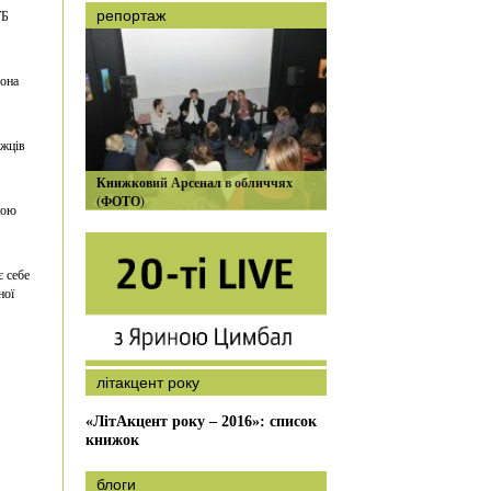
ТБ
репортаж
мона
ожців
Книжковий Арсенал в обличчях
(ФОТО)
ною
є себе
ної
літакцент року
«ЛітАкцент року – 2016»: список
книжок
блоги