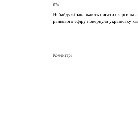
її!».
Небайдужі закликають писати скарги на а
ранкового ефіру повернули українську ка
Коментарі