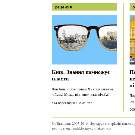
рецензія
о
Київ. Знання помножує
П
пласти
пе
лі
Чий Київ – теперішній? Чи є він загалом
чиїмсь? Може, він поволі стає нічиїм?
Пол
без
//
514 перегляди
1 коментар
905
© Літакцент, 2007-2016
.
Передрук матеріалів тільки з 
тел.:
,
, е-маіl:
redaktor(вухо)litakcent.com