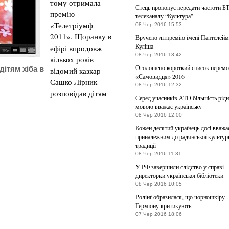
тому отримала
Стець пропонує передати частоти Б
премію
телеканалу “Культура”
«Телетріумф
08 Чер 2016 15:53
2011».
Щоранку в
Вручено літпремію імені Пантелей
Куліша
ефірі впродовж
08 Чер 2016 13:42
кількох років
Оголошено короткий список перем
дітям хіба в
відомий казкар
«Самовидця» 2016
Сашко Лірник
08 Чер 2016 12:32
розповідав дітям
Серед учасників АТО більшість рід
мовою вважає українську
08 Чер 2016 12:00
Кожен десятий українець досі вважа
приналежним до радянської культур
традиції
08 Чер 2016 11:31
У РФ завершили слідство у справі
директорки української бібліотеки
08 Чер 2016 10:05
Ролінґ образилася, що чорношкіру
Герміону критикують
07 Чер 2016 18:06