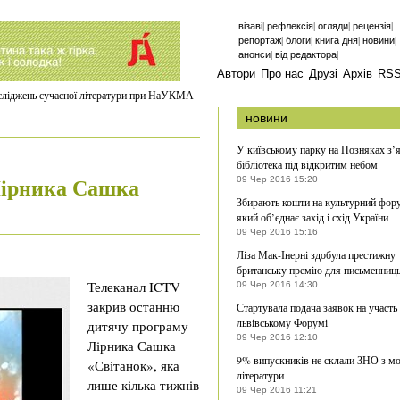
|
|
|
|
візаві
рефлексія
огляди
рецензія
|
|
|
|
репортаж
блоги
книга дня
новини
|
|
анонси
від редактора
Автори
Про нас
Друзі
Архів
RS
осліджень сучасної літератури при НаУКМА
новини
У київському парку на Позняках з’
бібліотека під відкритим небом
Лірника Сашка
09 Чер 2016 15:20
Збирають кошти на культурний фор
який об’єднає захід і схід України
09 Чер 2016 15:16
Ліза Мак-Інерні здобула престижну
британську премію для письменниц
Телеканал ICTV
09 Чер 2016 14:30
закрив останню
Стартувала подача заявок на участь
львівському Форумі
дитячу програму
09 Чер 2016 12:10
Лірника Сашка
9% випускників не склали ЗНО з мо
«Світанок», яка
літератури
лише кілька тижнів
09 Чер 2016 11:21