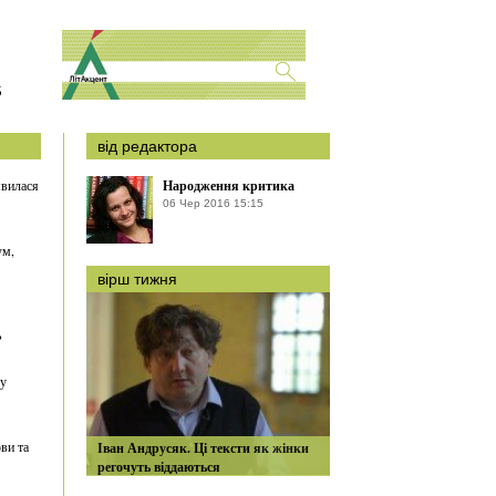
S
від редактора
явилася
Народження критика
06 Чер 2016 15:15
ум,
вірш тижня
ь
 у
ви та
Іван Андрусяк. Ці тексти як жінки
регочуть віддаються