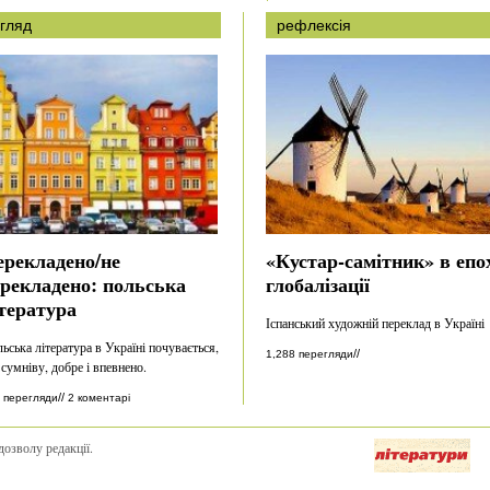
гляд
рефлексія
ерекладено/не
«Кустар-самітник» в епо
рекладено: польська
глобалізації
тература
Іспанський художній переклад в Україні
ьська література в Україні почувається,
//
1,288 перегляди
 сумніву, добре і впевнено.
//
 перегляди
2 коментарі
дозволу редакції.