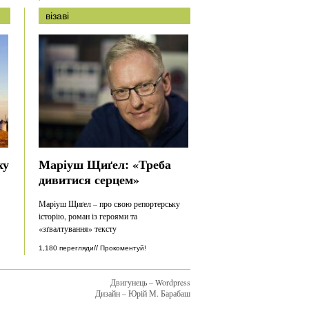
візаві
ху
Маріуш Щиґел: «Треба
дивитися серцем»
Маріуш Щиґел – про свою репортерську
історію, роман із героями та
«зґвалтування» тексту
//
1,180 перегляди
Прокоментуй!
Двигунець – Wordpress
Дизайн – Юрій М. Барабаш