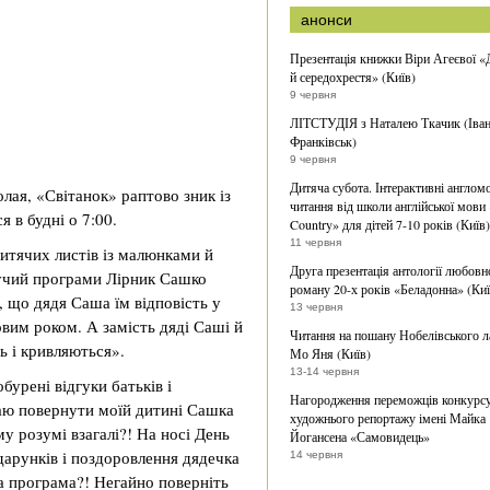
анонси
Презентація книжки Віри Агеєвої «
й середохрестя» (Київ)
9 червня
ЛІТСТУДІЯ з Наталею Ткачик (Іван
Франківськ)
9 червня
Дитяча субота. Інтерактивні англом
лая, «Світанок» раптово зник із
читання від школи англійської мови
я в будні о 7:00.
Country» для дітей 7-10 років (Київ)
11 червня
итячих листів із малюнками й
Друга презентація антології любовн
дучий програми Лірник Сашко
роману 20-х років «Беладонна» (Киї
ь, що дядя Саша їм відповість у
13 червня
овим роком. А замість дяді Саші й
Читання на пошану Нобелівського л
ть і кривляються».
Мо Яня (Київ)
13-14 червня
урені відгуки батьків і
Нагородження переможців конкурс
гаю повернути моїй дитині Сашка
художнього репортажу імені Майка
у розумі взагалі?! На носі День
Йогансена «Самовидець»
арунків і поздоровлення дядечка
14 червня
а програма?! Негайно поверніть