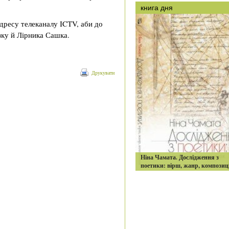
книга дня
дресу телеканалу ICTV, аби до
зку й Лірника Сашка.
Друкувати
Ніна Чамата. Дослідження з
поетики: вірш, жанр, композиц