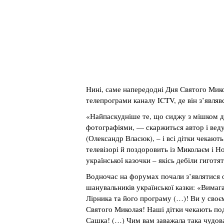
Нині, саме напередодні Дня Святого Мико
телепрограми каналу ICTV, де він з’являвс
«Найпаскудніше те, що сиджу з мішком д
фотографіями, — скаржиться автор і ве
(Олександр Власюк), – і всі дітки чекают
телевізорі й поздоровить із Миколаєм і Н
української казочки – якісь дебіли гиготя
Водночас на форумах почали з’являтися об
шанувальників української казки: «Вима
Лірника та його програму (…)! Ви у своєм
Святого Миколая! Наші дітки чекають под
Сашка! (…) Чим вам заважала така чудов