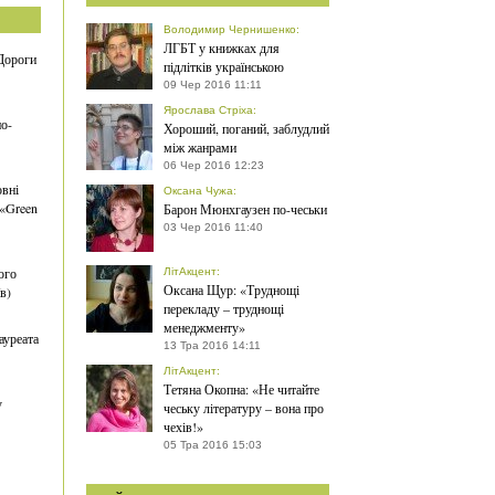
Володимир Чернишенко
:
ЛГБТ у книжках для
Дороги
підлітків українською
09 Чер 2016 11:11
Ярослава Стріха
:
о-
Хороший, поганий, заблудлий
між жанрами
06 Чер 2016 12:23
овні
Оксана Чужа
:
 «Green
Барон Мюнхгаузен по-чеськи
03 Чер 2016 11:40
ого
ЛітАкцент
:
Оксана Щур: «Труднощі
в)
перекладу – труднощі
менеджменту»
ауреата
13 Тра 2016 14:11
ЛітАкцент
:
Тетяна Окопна: «Не читайте
у
чеську літературу – вона про
чехів!»
05 Тра 2016 15:03