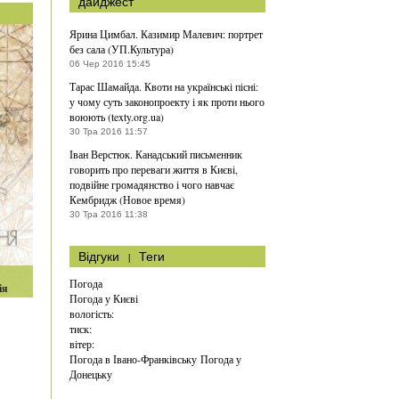
дайджест
Ярина Цимбал. Казимир Малевич: портрет
без сала (УП.Культура)
06 Чер 2016 15:45
Тарас Шамайда. Квоти на українські пісні:
у чому суть законопроекту і як проти нього
воюють (texty.org.ua)
30 Тра 2016 11:57
Іван Верстюк. Канадський письменник
говорить про переваги життя в Києві,
подвійне громадянство і чого навчає
Кембридж (Новое время)
30 Тра 2016 11:38
Відгуки
|
Теги
Погода
ія
Погода у
Києві
вологість:
тиск:
вітер:
Погода в Івано-Франківську
Погода у
Донецьку