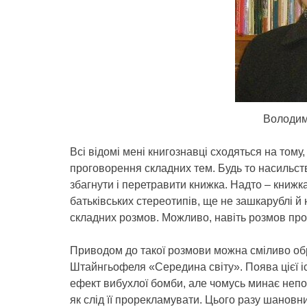
Володим
Всі відомі мені книгознавці сходяться на то
проговорення складних тем. Будь то насильство
збагнути і перетравити книжка. Надто – книжка 
батьківських стереотипів, ще не зашкарублі й
складних розмов. Можливо, навіть розмов пр
Приводом до такої розмови можна сміливо о
Штайнгьофеля «Середина світу». Поява цієї іст
ефект вибухлої бомби, але чомусь минає непо
як слід її прорекламувати. Цього разу шановн