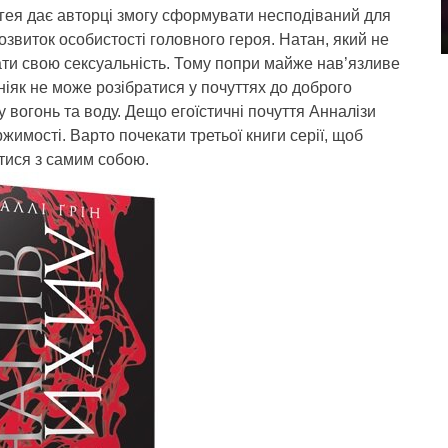
я-гея дає авторці змогу сформувати несподіваний для
озвиток особистості головного героя. Натан, який не
ягати свою сексуальність. Тому попри майже нав’язливе
 ніяк не може розібратися у почуттях до доброго
у вогонь та воду. Дещо егоїстичні почуття Анналізи
имості. Варто почекати третьої книги серії, щоб
тися з самим собою.