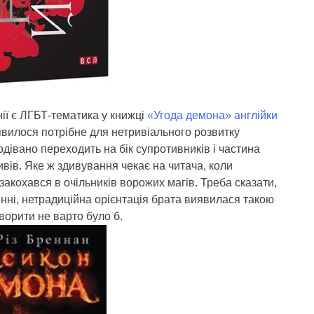
ії є ЛГБТ-тематика у книжці
«Угода демона» англійки
иявилося потрібне для нетривіального розвитку
одівано переходить на бік супротивників і частина
вів. Яке ж здивування чекає на читача, коли
закохався в очільників ворожих магів. Треба сказати,
нні, нетрадиційна орієнтація брата виявилася такою
ворити не варто було б.