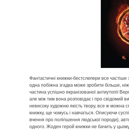
Фантастичні книжки-бестслелери все частіше з
одна побіжна згадка може зробити більше, ніж
частина успішно екранізованої антиутопії Вер
але між тим вона розповідає і про свідомий ви
невисоку художню якість твору, все ж можна сп
книжку, ще чомусь і навчаться. Описуючи сусп
вчення про поліпшення людської породи), автор
одного. Жоден герой книжки не бачить у цьому