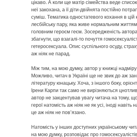
цікаво. А коли ще матір сімейства веде список
неї закохана, а її діти-двійнята постійно потр
суміш. Тематика одностатевого кохання в цій 
лесбійську пару, яка живе нормальним життям
головним героєм геєм. Зосередженість автора 
збагнути, що взагалі-то почуття гомосексуаліст
гетеросексуала. Опис суспільного осуду, страх
аж ніяк не парад.
Між тим, на мою думку, автор у книжці надміру
Можливо, читач в Україні ще не звик до аж зан
літературу юнацьку. Хоча, з іншого боку, орі
Ірени Карпи так само не вирізняються цнотл
автор не закцентував увагу читача на тому, що
герої натомість аж ніяк не як усі, іноді навіт
це аж ніяк не пов’язано.
Натомість у інших доступних українському чит
на мою думку, розповідає про гомосексуаліст