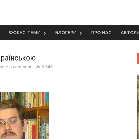
ФОКУС-ТЕМИ
БЛОГЕРИ
ПРО НАС
АВТОР
країнською
eave a comment
3 546