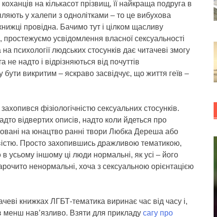
 коханців на кількасот прізвищ, її найкраща подруга в
апляють у халепи з однолітками – то це вибухова
книжці провідна. Бачимо тут і цілком щасливу
, простежуємо усвідомлення власної сексуальності
на психології людських стосунків дає читачеві змогу
а не надто і відрізняються від почуттів
у бути викритим – яскраво засвідчує, що життя геїв –
 захопився фізіологічністю сексуальних стосунків.
адто відвертих описів, надто коли йдеться про
єнтовані на юнацтво ранні твори Любка Дереша або
ивістю. Просто захопившись дражливою тематикою,
 в усьому іншому ці люди нормальні, як усі – його
ь нарочито ненормальні, хоча з сексуальною орієнтацією
ачеві книжках ЛГБТ-тематика виринає час від часу і,
ів менш нав’язливо. Взяти для прикладу
сагу про