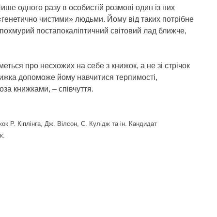
 Лише одного разу в особистій розмові один із них
 «генетично чистими» людьми. Йому від таких потрібне
 похмурий постапокаліптичний світовий лад ближче,
еться про несхожих на себе з книжок, а не зі стрічок
нижка допоможе йому навчитися терпимості,
поза книжками, – співчуття.
к Р. Кіплінґа, Дж. Вілсон, С. Кулідж та ін. Кандидат
к.