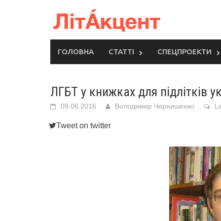
Skip
to
content
ГОЛОВНА
СТАТТІ
СПЕЦПРОЕКТИ
ЛГБТ у книжках для підлітків у
09.06.2016
Володимир Чернишенко
L
Tweet on twitter