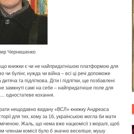
ир Чернишенко
му, що книжки є чи не найпридатнішою платформою для
 чи булінг, нужда чи війна – всі ці речі допоможе
дитяча та підліткова. Діти і підлітки, ще позбавлені
 не замкнуті самі на себе – найпридатніше поле для
о… одностатеве кохання.
брати нещодавно видану «ВСЛ» книжку Андреаса
орії для тих, кому за 16, українською могла би мати
міченою. Жаль, що нема вже нацкомісії з моралі, щоб
им членам комісії було б значно веселіше, мушу