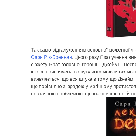
Так само відгалуженням основної сюжетної лін
Сари Різ-Бреннан
. Цього разу її залучення в
сюжету. Брат головної героїні – Джеймі – несп
історії присвячена пошуку його можливих моти
виявляється, що вся штука в тому, що Джеймі 
що порівняно зі зрадою у магічному протистоя
незначною проблемою, що інакше про неї й го