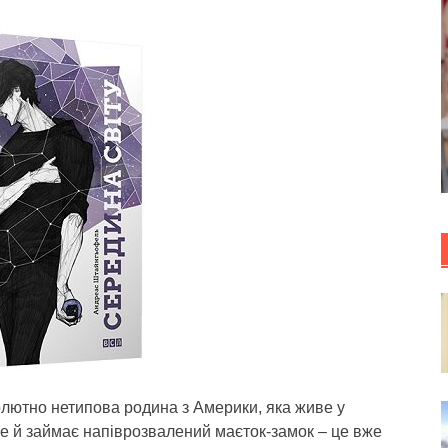
олютно нетипова родина з Америки, яка живе у
 ще й займає напіврозвалений маєток-замок – це вже