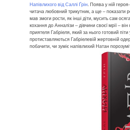
Напівлихого від Саллі Ґрін
. Поява у ній геро
читача любовний трикутник, а ще – показати р
мав змоги рости, як інші діти, мусить сам ос
кохання до Анналізи – дівчини своєї мрії – він
приятеля Габріеля, який за нього готовий піти 
протиставляються Габріелевій жертовній одерж
побачити, чи зуміє напівлихий Натан порозумі