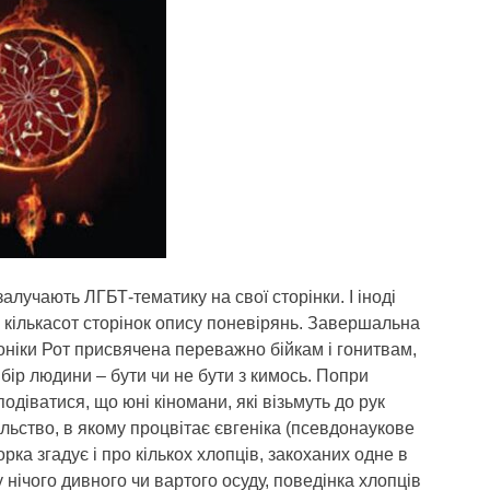
алучають ЛГБТ-тематику на свої сторінки. І іноді
 кількасот сторінок опису поневірянь. Завершальна
оніки Рот присвячена переважно бійкам і гонитвам,
бір людини – бути чи не бути з кимось. Попри
одіватися, що юні кіномани, які візьмуть до рук
ільство, в якому процвітає євгеніка (псевдонаукове
ка згадує і про кількох хлопців, закоханих одне в
 нічого дивного чи вартого осуду, поведінка хлопців