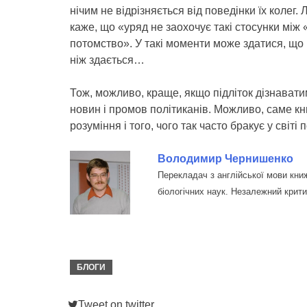
нічим не відрізняється від поведінки їх колег.
каже, що «уряд не заохочує такі стосунки між
потомство». У такі моменти може здатися, що
ніж здається…
Тож, можливо, краще, якщо підліток дізнаватим
новин і промов політиканів. Можливо, саме к
розуміння і того, чого так часто бракує у світі 
Володимир Чернишенко
Перекладач з англійської мови книжо
біологічних наук. Незалежний крити
БЛОГИ
Tweet on twitter