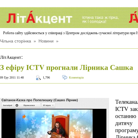
Робота сайту здійснюється у співпраці з Центром досліджень сучасної літератури п
Чільна сторінка
»
Новини
»
:
ЛітАкцент
З ефіру ICTV прогнали Лірника Сашка
09 Гру 2011 11:48
1,796
Коментарів
Телекана
ICTV за
останню
дитячу
програм
Лірника