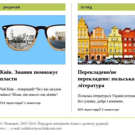
рецензія
огляд
Київ. Знання помножує
Перекладено/не
пласти
перекладено: польська
література
Чий Київ – теперішній? Чи є він загалом
чиїмсь? Може, він поволі стає нічиїм?
Польська література в Україні почува
без сумніву, добре і впевнено.
//
514 перегляди
1 коментар
//
905 перегляди
2 коментарі
© Літакцент, 2007-2016
.
Передрук матеріалів тільки з дозволу редакції.
тел.:
,
, е-маіl:
redaktor(вухо)litakcent.com