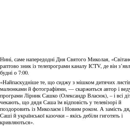
Нині, саме напередодні Дня Святого Миколая, «Світан
раптово зник із телепрограми каналу ICTV, де він з’яв
будні о 7:00.
«Найпаскудніше те, що сиджу з мішком дитячих листів
малюнками й фотографіями, — скаржиться автор і ве
програми Лірник Сашко (Олександр Власюк), – і всі ді
чекають, що дядя Саша їм відповість у телевізорі й
поздоровить із Миколаєм і Новим роком. А замість дя
Саші й української казочки – якісь дебіли гиготять і
кривляються».