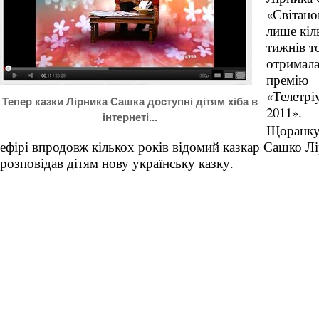
«Світано
лише кіл
тижнів т
отримал
премію
«Телетр
Тепер казки Лірника Сашка доступні дітям хіба в
2011».
інтернеті...
Щоранку
ефірі впродовж кількох років відомий казкар Сашко Л
розповідав дітям нову українську казку.