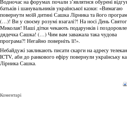
Водночас на форумах почали з’являтися обурені відгу
батьків і шанувальників української казки: «Вимагаю
повернути моїй дитині Сашка Лірника та його програ
(…)! Ви у своєму розумі взагалі?! На носі День Свято
Миколая! Наші дітки чекають подарунків і поздоровл
дядечка Сашка! (…) Чим вам заважала така чудова
програма?! Негайно поверніть її!».
Небайдужі закликають писати скарги на адресу телека
ICTV, аби до ранкового ефіру повернули українську ка
Лірника Сашка.
Коментарі