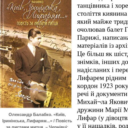
танцівника і хо
століття киянина
який майже трид
очолював балет 
Парижі, написана
матеріалів із арх
Це більш як шіст
знімків, інших д
надісланих і пер
Лифарем рідним п
кордон 1923 року
речі й документи
Михай¬ла Яковича
дружини Марії 
Олександр Балабко. «Київ,
Лифар (у дівоцтв
Іринінська, Лифарям...» / Повість
у її нащадків, р
за листами митця. – Чернівці: