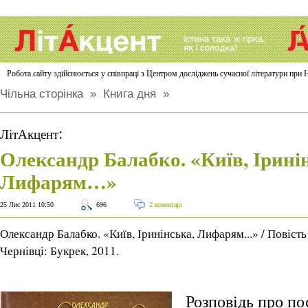
Робота сайту здійснюється у співпраці з Центром досліджень сучасної літератури п
Чільна сторінка
»
Книга дня
»
:
ЛітАкцент
Олександр Балабко. «Київ, Ірині
Лифарям…»
25 Лис 2011 10:50
696
2 коментарі
Олександр Балабко. «Київ, Іринінська, Лифарям...» / Повість
Чернівці: Букрек, 2011.
Розповідь про по