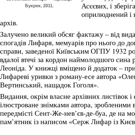
Асєєвих, і зберіг
Букрек, 2011.
оприлюднений і 
архів.
Залучено великий обсяг фактажу – від вида
спогадів Лифаря, мемуарів про нього до до
справи, заведеної Київським ОГПУ 1932 ро
вдалої втечі за кордон наймолодшого сина
Леоніда. У книжці вміщено й додаток – пр
Лифареві уривки з роману-есе автора «Ол
Вертинський, нащадок Гоголя».
Видання, окрім власне архівних листівок і
ілюстроване знімками автора, зробленими 
передмісті Сент-Же-нев’єв-де-буа, де на мо
пам’ятник із написом «Серж Лифар із Києв