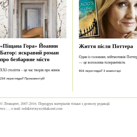
«Піщана Гора» Йоанни
Життя після Поттера
Батор: яскравий роман
Один із головних лейтмотивів Потте
про безбарвне місто
— це всеохопна толерантність
ХХІ століття – це час творів про жінок
//
804 перегляди
3 коментарі
//
294 перегляди
Прокоментуй!
© Літакцент, 2007-2016
.
Передрук матеріалів тільки з дозволу редакції.
тел.:
,
, е-маіl:
redaktor(вухо)litakcent.com