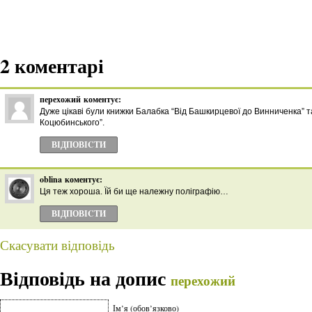
2 коментарі
перехожий
коментує:
Дуже цікаві були книжки Балабка “Від Башкирцевої до Винниченка” т
Коцюбинського”.
ВІДПОВІCТИ
oblina
коментує:
Ця теж хороша. Їй би ще належну поліграфію…
ВІДПОВІCТИ
Скасувати відповідь
Відповідь на допис
перехожий
Ім’я (обов’язково)