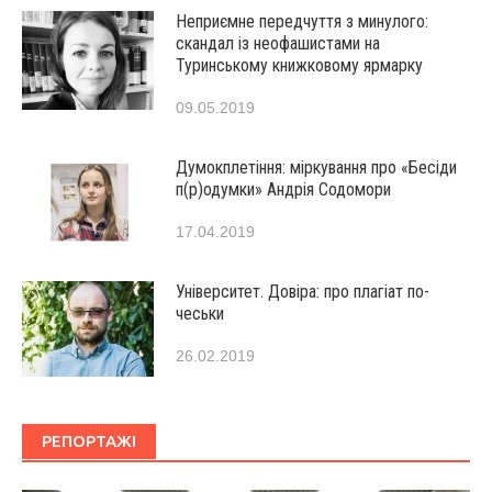
Неприємне передчуття з минулого:
скандал із неофашистами на
Туринському книжковому ярмарку
09.05.2019
Думокплетіння: міркування про «Бесіди
п(р)одумки» Андрія Содомори
17.04.2019
Університет. Довіра: про плагіат по-
чеськи
26.02.2019
РЕПОРТАЖІ