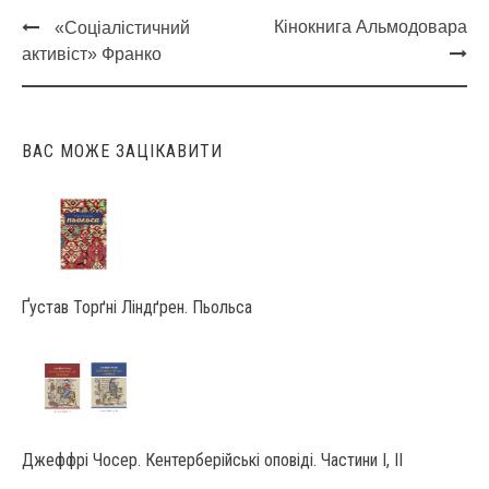
Кінокнига Альмодовара
«Соціалістичний
Post
активіст» Франко
navigation
ВАС МОЖЕ ЗАЦІКАВИТИ
Ґустав Торґні Ліндґрен. Пьольса
Джеффрі Чосер. Кентерберійські оповіді. Частини І, ІІ