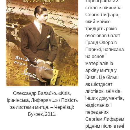
хореографа ХХ
століття киянина
Сергія Лифаря,
який майже
тридцять років
очолював балет
Гранд Опера в
Парижі, написана
на основі
матеріалів із
архіву митця у
Києві.
Це більш
як шістдесят
листівок, знімків,
Олександр Балабко. «Київ,
інших документів,
Іринінська, Лифарям...» / Повість
надісланих і
за листами митця. – Чернівці:
переданих
Букрек, 2011.
Сергієм Лифарем
рідним після втечі