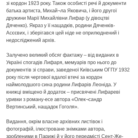
зі кордон 1923 року. Також особисті речі й документи
батька артиста, Михай¬ла Яковича, і його другої
дружини Марії Михайлівни Лифар (у дівоцтві
Дяченко). Якраз у її нащадків, родини Дяченків-
Асєєвих, і зберігався цей ніде не оприлюднений і
недосліджений архів.
Залучено великий обсяг фактажу – від виданих в
Україні спогадів Лифаря, мемуарів про нього до
документів зі справи, заведеної Київським ОГПУ 1932
року після чергової вдалої втечі за кордон
наймолодшого сина родини Лифарів Леоніда. У
книжці вміщено й додаток – присвячені Лифареві
уривки з роману-есе автора «Олек¬сандр
Вертинський, нащадок Гоголя».
Видання, окрім власне архівних листівок і
фотографій, ілюстроване знімками автора,
зробленими в Парижі й у його передмісті Сент-Же-