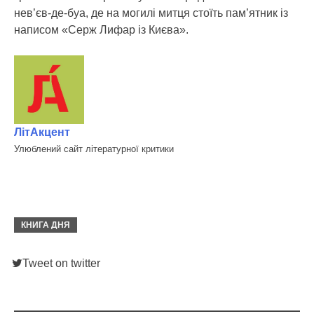
нев’єв-де-буа, де на могилі митця стоїть пам’ятник із
написом «Серж Лифар із Києва».
ЛітАкцент
Улюблений сайт літературної критики
КНИГА ДНЯ
Tweet on twitter