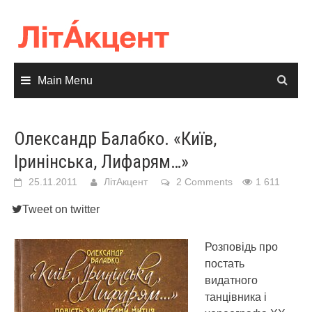
Skip
to
content
Main Menu
Олександр Балабко. «Київ,
Іринінська, Лифарям…»
25.11.2011
ЛітАкцент
2 Comments
1 611
Tweet on twitter
Розповідь про
постать
видатного
танцівника і