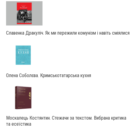
Славенка Дракуліч. Як ми пережили комунізм і навіть сміялися
Олена Соболєва. Кримськотатарська кухня
Москалець Костянтин. Стежачи за текстом. Вибрана критика
та есеїстика