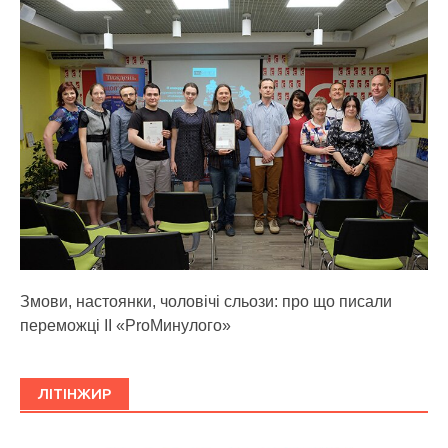
Змови, настоянки, чоловічі сльози: про що писали
переможці ІІ «ProМинулого»
ЛІТІНЖИР