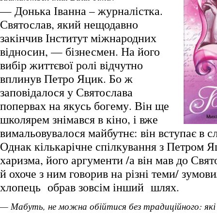
— Донька Іванна – журналістка.
Святослав, який нещодавно
закінчив Інститут міжнародних
відносин, — бізнесмен. На його
вибір життєвої ролі відчутно
вплинув Петро Яцик. Бо ж
заповідалося у Святослава
попервах на якусь богему. Він ще
школярем знімався в кіно, і вже
вимальовувалося майбутнє: він вступає в с
Однак кількарічне спілкування з Петром Я
харизма, його аргументи /а він мав до Свя
й охоче з ним говорив на різні теми/ зумови
хлопець обрав зовсім інший шлях.
— Мабуть, не можна обійтися без традиційного: які