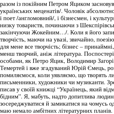
разом із покійним Петром Яциком засновув
українських меценатів/. Чоловік абсолютно
і поет /англомовний/, і бізнесмен, і культу
низку товариств, починаючи з Шекспірівськ
закінчуючи Жокейним…/. Коли я його запи
творчість, маючи на увазі, звичайно, поезію,
для мене все творчість; бізнес – принаймні,
менш творчий, аніж література. Поспостер
особами, як Петро Яцик, Володимир Загорі
Темертей і вже згадуваний Юрій Ємець, ро
помиляємося, коли уявляємо, що творять л
письменники, художники чи музиканти. Зр
писав у своїй книжці “Українець, який від
бідним”. Я, мабуть, надто допитлива людин
зосереджуватися й замикатися на чомусь о
маю немало амбітних літературних планів.