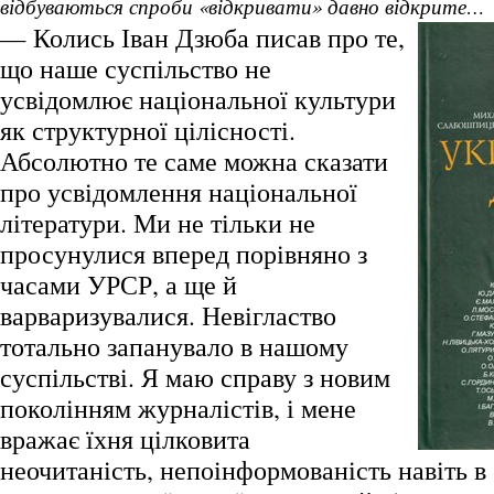
відбуваються спроби «відкривати» давно відкрите…
— Колись Іван Дзюба писав про те,
що наше суспільство не
усвідомлює національної культури
як структурної цілісності.
Абсолютно те саме можна сказати
про усвідомлення національної
літератури. Ми не тільки не
просунулися вперед порівняно з
часами УРСР, а ще й
варваризувалися. Невігластво
тотально запанувало в нашому
суспільстві. Я маю справу з новим
поколінням журналістів, і мене
вражає їхня цілковита
неочитаність, непоінформованість навіть 