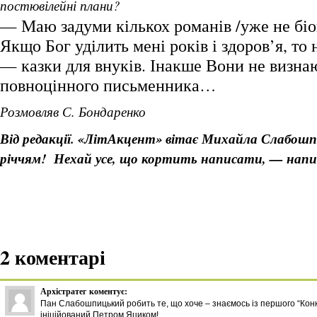
постювілейні плани?
— Маю задуми кількох романів /уже не біо
Якщо Бог уділить мені років і здоров’я, то
— казки для внуків. Інакше Вони не визна
повноцінного письменника…
Розмовляв С. Бондаренко
Від редакції. «ЛітАкцент» вітає Михайла Слабошпи
річчям! Нехай усе, що кортить написати, — нап
2 коментарі
Архістратег
коментує:
Пан Слабошпицький робить те, що хоче – знаємось із першого “Конку
ініційований Петром Яциком!