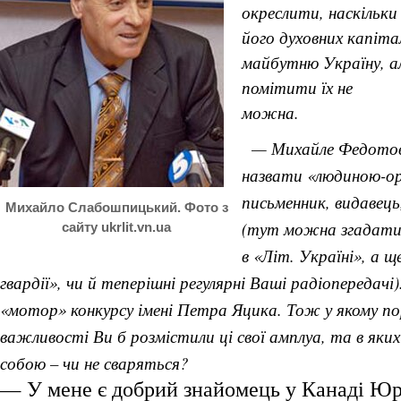
окреслити, наскільк
його духовних капіта
майбутню Україну, а
помітити їх не
мож
— Михайле Федотов
назвати «людиною-о
письменник, видавец
Михайло Слабошпицький. Фото з
(тут можна згадати
сайту ukrlit.vn.ua
в «Літ. Україні», а щ
гвардії», чи й теперішні регулярні Ваші радіопередачі
«мотор» конкурсу імені Петра Яцика. Тож у якому по
важливості Ви б розмістили ці свої амплуа, та в яки
собою – чи не сваряться?
— У мене є добрий знайомець у Канаді Юр