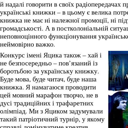
й надалі говорити в своїх радіопередачах п
українські книжки – в цьому є велика потр
книжка не має ні належної промоції, ні пі
громадськості. А в постколоніальній ситуац
неповноцінного функціонування українськ
неймовірно важко.
Конкурс імені Яцика також – хай і
не безпосередньо – пов’язаний із
боротьбою за українську книжку.
Буде мова, буде читач, буде наша
книжка. Я намагаюся проводити
цей мовний марафон творчо, не в
дусі традиційних і трафаретних
олімпіад. Ми з Яциком задумували
такий патріотичний турнір, у якому
справді домінуватиме креатив.