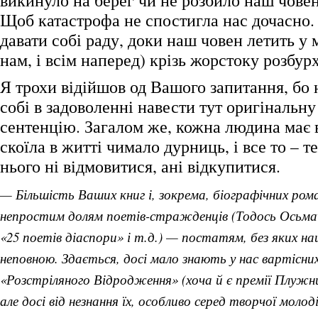
викинуло на берег чи не розбило наш човен
Щоб катастрофа не спостигла нас дочасно.
давати собі раду, доки наш човен летить у 
нам, і всім наперед) крізь жорстоку розбу
Я трохи відійшов од Вашого запитання, бо 
собі в задоволенні навести тут оригінальн
сентенцію. Загалом же, кожна людина має 
скоїла в житті чимало дурниць, і все то – те
нього ні відмовитися, ані відкупитися.
— Більшість Ваших книг і, зокрема, біографічних ром
непростим долям поетів-стражденців (Тодось Осьмач
«25 поетів діаспори» і т.д.) — постатям, без яких на
неповною. Здається, досі мало знають у нас вартісни
«Розстріляного Відродження» (хоча й є премії Плужник
але досі від незнання їх, особливо серед творчої молоді