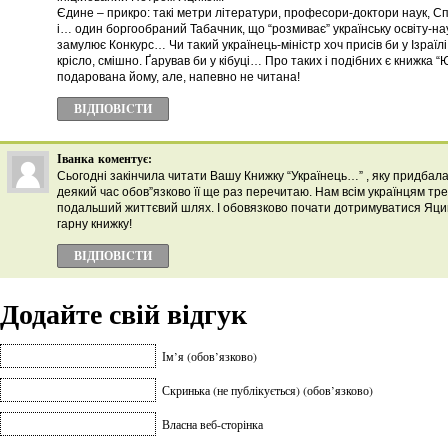
Єдине – прикро: такі метри літератури, професори-доктори наук, Спі
і… один боргообраний Табачник, що “розмиває” українську освіту-нау
замулює Конкурс… Чи такий українець-міністр хоч присів би у Ізраїлі
крісло, смішно. Ґарував би у кібуці… Про таких і подібних є книжка “
подарована йому, але, напевно не читана!
ВІДПОВІCТИ
Іванка
коментує:
Сьогодні закінчила читати Вашу Книжку “Українець…” , яку придбала
деякий час обов”язково її ще раз перечитаю. Нам всім українцям т
подальший життєвий шлях. І обовязково почати дотримуватися Яци
гарну книжку!
ВІДПОВІCТИ
Додайте свій відгук
Ім’я (обов’язково)
Скринька (не публікується) (обов’язково)
Власна веб-сторінка