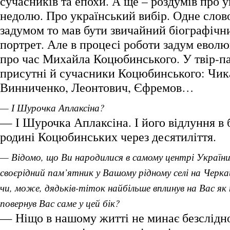
сучасників та епохи. А ще – роздумів про 
недолю. Про український вибір. Одне слов
задумом то мав бути звичайний біографічни
портрет. Але в процесі роботи задум евол
про час Михайла Коцюбинського. У твір-па
присутні й сучасники Коцюбинського: Чик
Винниченко, Леонтович, Єфремов…
— І Шурочка Аплаксіна?
— І Шурочка Аплаксіна. І його відлуння в б
родині Коцюбинських через десятиліття.
— Відомо, що Ви народилися в самому центрі України,
своєрідний пам’ятник у Вашому рідному селі на Черка
чи, може, дядьків-тіток найбільше вплинув на Вас як
повернув Вас саме у цей бік?
— Ніщо в нашому житті не минає безслідн