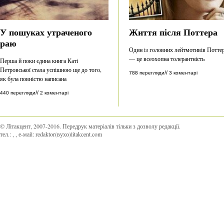
У пошуках утраченого
Життя після Поттера
раю
Один із головних лейтмотивів Потте
— це всеохопна толерантність
Перша й поки єдина книга Каті
Петровської стала успішною ще до того,
//
788 перегляди
3 коментарі
як була повністю написана
//
440 перегляди
2 коментарі
© Літакцент, 2007-2016
.
Передрук матеріалів тільки з дозволу редакції.
тел.:
,
, е-маіl:
redaktor(вухо)litakcent.com