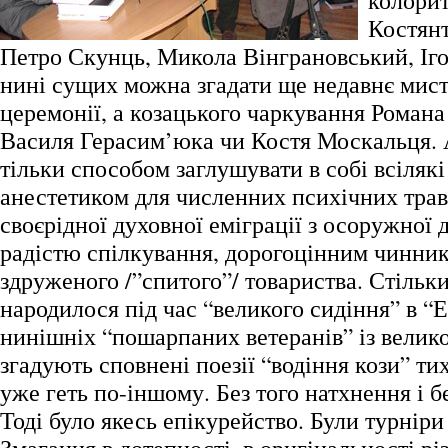
колорит
Костянт
Петро Скунць, Микола Вінграновський, Іго
нині сущих можна згадати ще недавнє мист
церемонії, а козацького чаркування Романа
Василя Герасим’юка чи Костя Москальця. 
тільки способом заглушувати в собі всіляк
анестетиком для численних психічних тра
своєрідної духовної еміграції з осоружної д
радістю спілкування, дорогоцінним чинни
здруженого /”спитого”/ товариства. Стільк
народилося під час “великого сидіння” в “Е
нинішніх “пошарпаних ветеранів” із велик
згадують сповнені поезії “водіння кози” ти
уже геть по-іншому. Без того натхнення і б
Тоді було якесь епікурейство. Були турніри