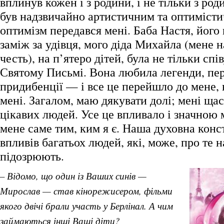
вплинув кожен і з родини, і не тільки з род
був надзвичайно артистичним та оптиміст
оптимізм передався мені. Баба Настя, його 
заміж за удівця, мого діда Михайла (мене н
честь), на п’ятеро дітей, була не тільки спі
Святому Письмі. Вона любила легенди, пер
придибенції — і все це перейшло до мене, 
мені. Загалом, маю дякувати долі; мені щас
цікавих людей. Усе це впливало і значною 
мене саме тим, ким я є. Наша духовна конс
впливів багатьох людей, які, може, про те на
підозрюють.
– Відомо, що один із Ваших синів —
Мирослав — став кінорежисером, фільми
якого двічі брали участь у Берлінал. А чим
займаються інші Ваші діти?