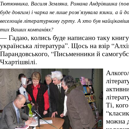
Тютюнника, Василя Земляка, Романа Андріяшика (повн
буде довгим) і чарка не лише розв’язувала язики, а й 
веселощів літературному гурту. А хто був найцікавіш
тих Ваших компаніях?
— Гадаю, колись буде написано таку книгу
українська література”. Щось на взір “Алхі
Парандовського, “Письменники й самогубс
Чхартішвілі.
Алкогол
літерат
активн
літерат
Ті, ког
“класик
можна 