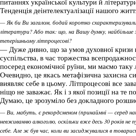
питаннях української культури й літератури
Тенденція деінтелектуалізації нашого житт
— Як би Ви загалом, бодай коротко схарактеризували
літератури? Або так: що, на Вашу думку, найбільше
теперішньому літпроцесові?
— Дуже дивно, що за умов духовної кризи
суспільства, в час торжества всепродажност
посеред економічної руїни, ми маємо таку 
Очевидно, це якась метафізична захисна си
виявляє себе в цьому. Літпроцесові все зав
ніщо не заважає. Як і з якої позиції на те п
Думаю, це зрозуміло без докладного розш
— Ви, мабуть, є рекордсменом (принаймні — серед на
невживанню алкоголю, оскільки вже десь 30 років не 
себе. Але ж був час, коли ви засиджувалися в товари