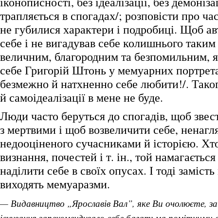
іконописності, без ідеалізації, без демоніза
трапляється в спогадах/; розповісти про ча
не губилися характери і подробиці. Щоб ав
себе і не вигадував себе колишнього таким
величним, благородним та безпомильним, я
себе Григорій Штонь у мемуарних портрета
безмежно й натхненно себе любити!/. Тако
й самоідеалізації в мене не буде.
Люди часто беруться до спогадів, щоб звес
з мертвими і щоб возвеличити себе, ненагл
недооціненого сучасниками й історією. Хт
визнання, почестей і т. ін., той намагаєтьс
наділити себе в своїх опусах. І тоді заміст
виходять мемуаразми.
— Видавництво „Ярославів Вал”, яке Ви очолюєте, за 
існування зарекомендувало себе багатьма помітними