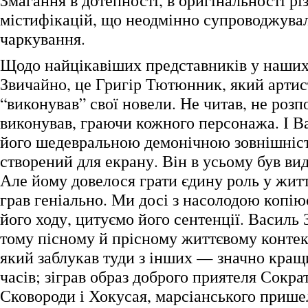
Змагання в дотепності, в оригінальності рі
містифікацій, що неодмінно супроводжувал
чаркування.
Щодо найцікавіших представників у наших
Звичайно, це Григір Тютюнник, який арти
“виконував” свої новели. Не читав, не розпо
виконував, граючи кожного персонажа. І В
його шедевральною демонічною зовнішніст
створений для екрану. Він в усьому був ви
Але йому довелося грати єдину роль у житті
грав геніально. Ми досі з насолодою копію
його ходу, цитуємо його сентенції. Василь 
тому пісному й прісному життєвому контекс
який заблукав туди з інших — значно кращ
часів; зіграв образ доброго приятеля Сокра
Сковороди і Хокусая, марсіанського прише