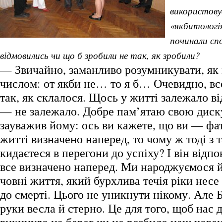
використову
«якбитологі
починали спо
відмовились чи що б зробили не так, як зробили?
— Звичайно, заманливо розумникувати, як 
числом: от якби не… то я б… Очевидно, вс
так, як склалося. Щось у житті залежало ві
— не залежало. Добре пам’ятаю свою диск
зауважив йому: ось ви кажете, що ви — фат
житті визначено наперед, то чому ж тоді з 
кидаєтеся в перегони до успіху? І він відпов
все визначено наперед. Ми народжуємося 
човні життя, який бурхлива течія ріки несе
до смерті. Цього не уникнути нікому. Але Б
руки весла й стерно. Це для того, щоб нас 