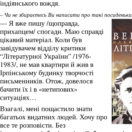
індіянського вождя.
– Чи не збираєтесь Ви написати про такі посиденьки
— Я вже пишу /щоправда,
прихапцем/ спогади. Маю справді
цікавий матеріал. Коли був
завідувачем відділу критики
“Літературної України” /1976-
1983/, не мав квартири й жив в
Ірпінському будинку творчості
письменників. Отож, довелося
бачити їх і в «нетипових»
ситуаціях…
Взагалі, мені пощастило знати
багатьох видатних людей. Хочу про
все те розповісти. Без