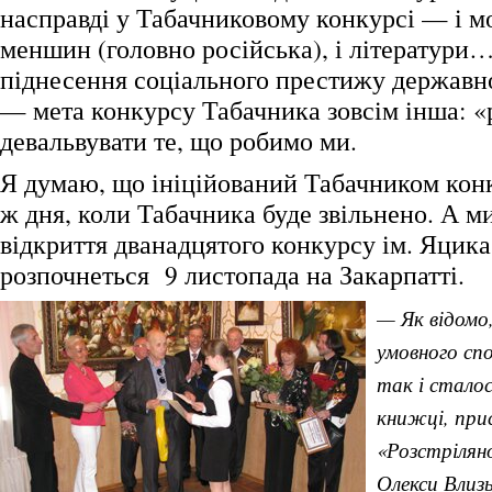
насправді у Табачниковому конкурсі — і м
меншин (головно російська), і літератур
піднесення соціального престижу державно
— мета конкурсу Табачника зовсім інша: «
девальвувати те, що робимо ми.
Я думаю, що ініційований Табачником кон
ж дня, коли Табачника буде звільнено. А м
відкриття дванадцятого конкурсу ім. Яцика,
розпочнеться 9 листопада на Закарпатті.
— Як відомо,
умовного сп
так і сталося
книжці, прис
«Розстрілян
Олекси Влиз