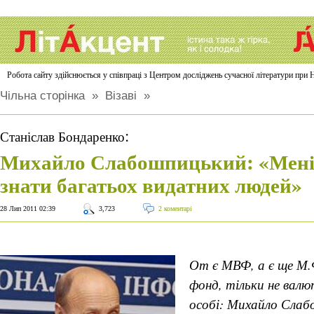
Робота сайту здійснюється у співпраці з Центром досліджень сучасної літератури п
Чільна сторінка
»
Візаві
»
:
Станіслав Бондаренко
Михайло Слабошпицький: «Мені
знати багатьох видатних людей»
28 Лип 2011 02:39
3,723
2 коментарі
От є МВФ, а є ще М.
фонд, тільки не валют
особі: Михайло Сла