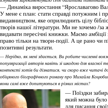
— Динаміка виростання “Ярославагово Вал
У мене є план: стати справді потужним і 
видавництвом, яке оприлюднить цілу біблі
творів нашої літератури. Ми не хочемо /за 
видавати пересічні книжки. Маємо амбіції 
право тільки на твори-події. А це рано чи п
позитивні результати.
— Нерідко, як мені здається, Ви робите численні воя
популяризації авторів навіть зі шкодою для власної т
контексті хотів би дізнатися, чи скоро вже читачі д
обіцяного біографічного роману про Михайла Коцюбин
вони самі вже допитуються в різних містах?
— Поїздки забира
який можна було
для писання свої