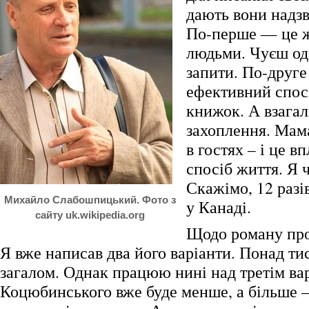
дають вони надзв
По-перше — це ж
людьми. Чуєш од
запити. По-друг
ефективний спос
книжок. А взагал
захоплення. Мам
в гостях – і це в
спосіб життя. Я 
Скажімо, 12 разі
Михайло Слабошпицький. Фото з
у Канаді.
сайту uk.wikipedia.org
Щодо роману пр
Я вже написав два його варіанти. Понад ти
загалом. Однак працюю нині над третім ва
Коцюбинського вже буде менше, а більше 