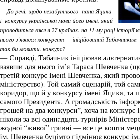
— До речі, щодо незабутнього пана Яцика
і конкурсу української мови його імені, який
проводиться вже в 27 країнах: на 11-му році історії к
нього з’явився конкурент — ініційований Табачниким
так би мовити, конкурс?
— Справді, Табачник ініціював альтернат
взявши для нього ім’я Тараса Шевченка (щ
третій конкурс імені Шевченка, який прово
міністерство). Той самий сценарій, той са
коридор, що й у конкурсу імені Яцика, та 
самого Президента. А громадськість інформ
грошей на два конкурси”, хоча на конкурс 
ніколи за всі одинадцять турнірів Міністер
жодної “живої” гривні — все це кошти мец
ім. Шевченка буцімто підмінює конкурс ім.