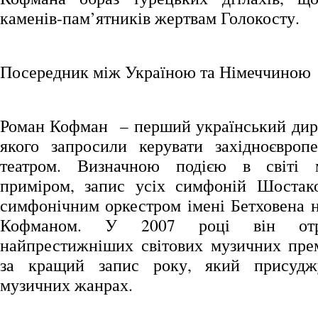
каменів-пам’ятників жертвам Голокосту.
Посередник між Україною та Німеччиною
Роман Кофман – перший український дири
якого запросили керувати західноєвроп
театром. Визначною подією в світі 
приміром, запис усіх симфоній Шостак
симфонічним оркестром імені Бетховена н
Кофманом. У 2007 році він от
найпрестижніших світових музичних пре
за кращий запис року, який присудж
музичних жанрах.