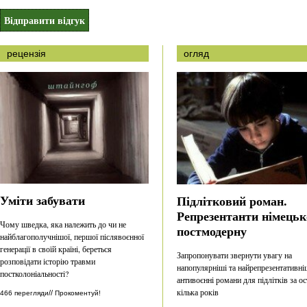
рецензія
огляд
Уміти забувати
Підлітковий роман.
Репрезентанти німецьк
Чому шведка, яка належить до чи не
постмодерну
найблагополучнішої, першої післявоєнної
генерації в своїй країні, береться
Запропонувати звернути увагу на
розповідати історію травми
напопулярніші та найрепрезентативні
постколоніальності?
антивоєнні романи для підлітків за ос
кілька років
//
466 перегляди
Прокоментуй!