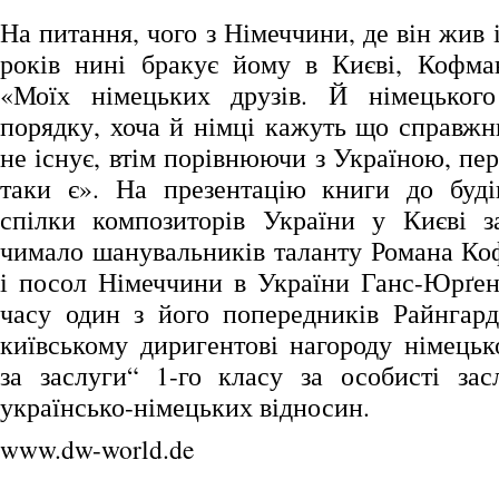
На питання, чого з Німеччини, де він жив 
років нині бракує йому в Києві, Кофман
«Моїх німецьких друзів. Й німецького
порядку, хоча й німці кажуть що справжн
не існує, втім порівнюючи з Україною, пе
таки є». На презентацію книги до буді
спілки композиторів України у Києві з
чимало шанувальників таланту Романа Ко
і посол Німеччини в України Ганс-Юрґен
часу один з його попередників Райнгар
київському диригентові нагороду німецьк
за заслуги“ 1-го класу за особисті зас
українсько-німецьких відносин.
www.dw-world.de