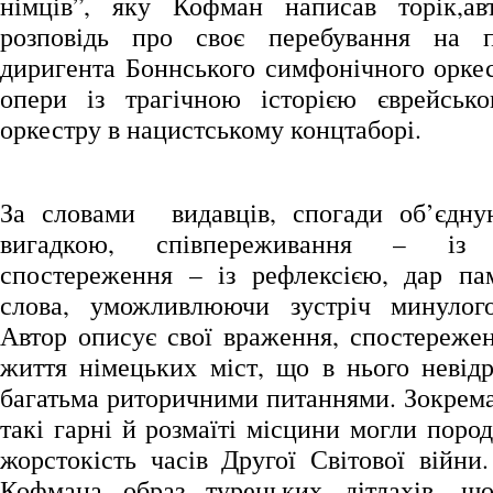
німців”, яку Кофман написав торік,ав
розповідь про своє перебування на п
диригента Боннського симфонічного оркес
опери із трагічною історією єврейсько
оркестру в нацистському концтаборі.
За словами видавців, спогади об’єдную
вигадкою, співпереживання – із в
спостереження – із рефлексією, дар па
слова, уможливлюючи зустріч минулого
Автор описує свої враження, спостережен
життя німецьких міст, що в нього невідр
багатьма риторичними питаннями. Зокрема
такі гарні й розмаїті місцини могли поро
жорстокість часів Другої Світової війни
Кофмана образ турецьких дітлахів, що