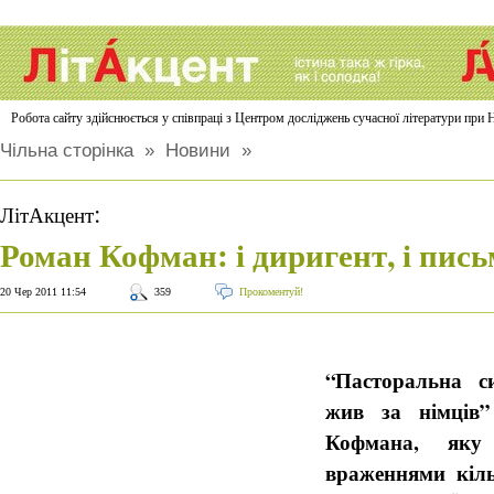
Робота сайту здійснюється у співпраці з Центром досліджень сучасної літератури п
Чільна сторінка
»
Новини
»
:
ЛітАкцент
Роман Кофман: і диригент, і пис
20 Чер 2011 11:54
359
Прокоментуй!
“Пасторальна с
жив за німців”
Кофмана, яку
враженнями кіль