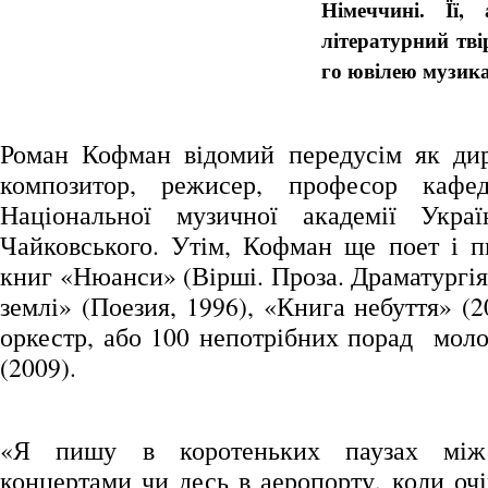
Німеччині. Її
літературний тві
го ювілею музика
Роман Кофман відомий передусім як дир
композитор, режисер, професор кафе
Національної музичної академії Укра
Чайковського. Утім, Кофман ще поет і п
книг «Нюанси» (Вірші. Проза. Драматургія
землі» (Поезия, 1996), «Книга небуття» (2
оркестр, або 100 непотрібних порад мол
(2009).
«Я пишу в коротеньких паузах між
концертами чи десь в аеропорту, коли оч