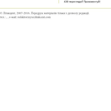
//
439 перегляди
Прокоментуй!
© Літакцент, 2007-2016
.
Передрук матеріалів тільки з дозволу редакції.
тел.:
,
, е-маіl:
redaktor(вухо)litakcent.com