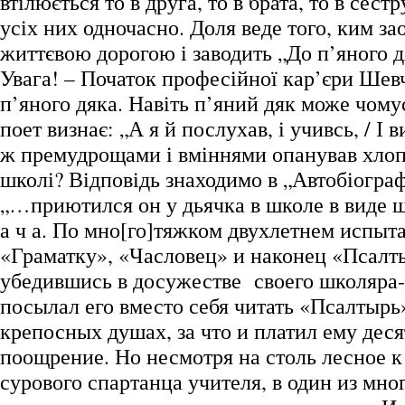
втілюється то в друга, то в брата, то в сестр
усіх них одночасно. Доля веде того, ким за
життєвою дорогою і заводить „До п’яного д
Увага! – Початок професійної кар’єри Шевч
п’яного дяка. Навіть п’яний дяк може чомус
поет визнає: „А я й послухав, і учивсь, / І
ж премудрощами і вміннями опанував хлопе
школі? Відповідь знаходимо в „Автобіогра
„…приютился он у дьячка в школе в виде ш
а ч а. По мно[го]тяжком двухлетнем испыт
«Граматку», «Часловец» и наконец «Псалт
убедившись в досужестве своего школяра-п 
посылал его вместо себя читать «Псалтыр
крепосных душах, за что и платил ему дес
поощрение. Но несмотря на столь лесное к
сурового спартанца учителя, в один из мно