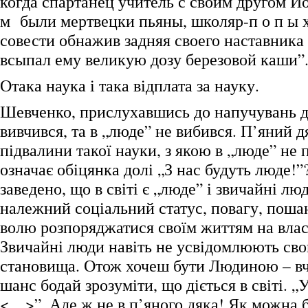
когда спартанец учитель с своим другом Ио
м были мертвецки пьяны, школяр-п о п ы х 
совести обнажив задняя своего наставника 
всыпал ему великую дозу березовой каши”
Отака наука і така відплата за науку.
Шевченко, прислухавшись до напучувань д
вивчився, та в „люде” не вибився. П’яний д
підвалини такої науки, з якою в „люде” не
означає обіцянка долі „З нас будуть люде!”
заведено, що в світі є „люде” і звичайні л
належний соціальний статус, повагу, пошан
волю розпоряджатися своїм життям на влас
Звичайні люди навіть не усвідомлюють сво
становища. Отож хочеш бути Людиною – вч
шанс бодай зрозуміти, що діється в світі. „
<…>”. Але ж не в п’яного дяка! Як можна 