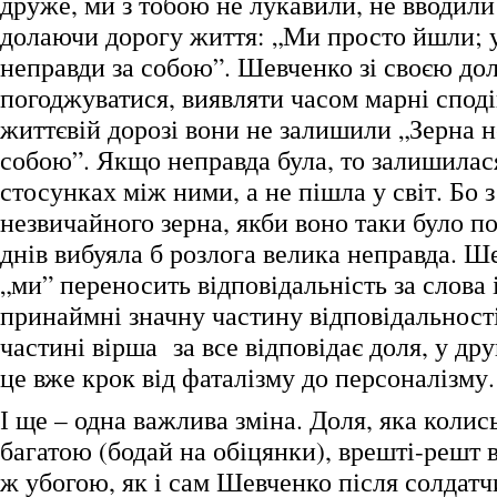
друже, ми з тобою не лукавили, не вводили
долаючи дорогу життя: „Ми просто йшли; у
неправди за собою”. Шевченко зі своєю до
погоджуватися, виявляти часом марні споді
життєвій дорозі вони не залишили „Зерна н
собою”. Якщо неправда була, то залишилася
стосунках між ними, а не пішла у світ. Бо з
незвичайного зерна, якби воно таки було п
днів вибуяла б розлога велика неправда. 
„ми” переносить відповідальність за слова 
принаймні значну частину відповідальност
частині вірша за все відповідає доля, у дру
це вже крок від фаталізму до персоналізму.
І ще – одна важлива зміна. Доля, яка колис
багатою (бодай на обіцянки), врешті-решт 
ж убогою, як і сам Шевченко після солда