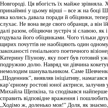
Новгороді. Ця вбогість їх майже зрівняла. 
принаймні у цьому вірші – все ж на боці Ш
яка колись давала поради й обіцянки, тепер
слухає. Не вона веде свого обранця, а він 
далі разом, обіцяючи зустріч зі славою, як 
годувала його обіцянками. Чого тільки друз
щирих почуттів не наобіцяють один одному! 
закоханості геніального поетичного візіоне
Катерину Піунову, яку поет був готовий уж
подружню долю. Навряд чи дівчина кокетув
немолодим шанувальником. Саме Шевченко
„Щоденник”, виявляв ініціативу, намагався
кар’єрному ростові юної актриси, залучив 
Михайла Щепкіна, та сподівався найперше 
справить відповідне враження і пошлюбить
„Ходімо ж, доленько моя!” Доля, як знаємо