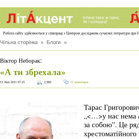
Робота сайту здійснюється у співпраці з Центром досліджень сучасної літератури п
Чільна сторінка
»
Блоги
»
:
Віктор Неборак
«А ти збрехала»
11 Лют 2011 07:25
2,960
11 коментарів
Тарас Григорович
„<…>у нас нема 
за собою”.
Це ря
хрестоматійного 