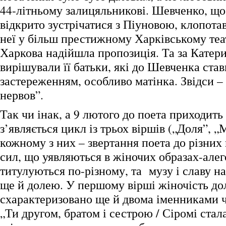
44-літньому залицяльникові. Шевченко, що
відкрито зустрічатися з Піуновою, клопота
неї у більш престижному Харківському теат
Харкова надійшла пропозиція. Та за Катер
вирішували її батьки, які до Шевченка став
застереженням, особливо матінка. Звідси –
нервов”.
Так чи інак, а 9 лютого до поета приходить 
з’являється цикл із трьох віршів („Доля”, „
кожному з них – звертання поета до різни
сил, що уявляються в жіночих образах-алег
титулуються по-різному, та музу і славу н
ще й долею. У першому вірші жіночість долі
схарактеризовано ще й двома іменниками ч
„Ти другом, братом і сестрою / Сіромі стал