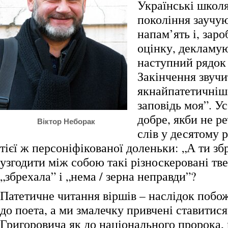
Українські школя
покоління заучу
напам’ять і, зар
оцінку, декламу
наступний рядок 
Закінчення звучи
якнайпатетичніше
заповідь моя”. Ус
добре, якби не ре
Віктор Неборак
слів у десятому 
тієї ж персоніфікованої доленьки: „А ти зб
узгодити між собою такі різноскеровані тв
„збрехала” і „нема / зерна неправди”?
Патетичне читання віршів – наслідок побо
до поета, а ми змалечку привчені ставитися
Григоровича як до національного пророка,