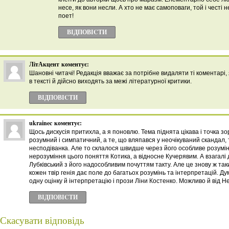
несе, як вони несли. А хто не має самоповаги, той і честі н
поет!
ВІДПОВІCТИ
ЛітАкцент
коментує:
Шановні читачі! Редакція вважає за потрібне видаляти ті коментарі,
в тексті й дійсно виходять за межі літературної критики.
ВІДПОВІCТИ
ukrainec
коментує:
Щось дискусія притихла, а я поновлю. Тема піднята цікава і точка зор
розумний і симпатичний, а те, що вляпався у неочікуваний скандал, 
несподіванка. Але то склалося швидше через його особливе розумінн
нерозуміння цього поняття Котика, а відносне Кучерявим. А взагалі
Лубківський з його надособливим почуттям такту. Але це знову ж таки
кожен твір генія дає поле до багатьох розумінь та інтерпретацій. 
одну оцінку й інтерпретацію і прози Ліни Костенко. Можливо й від 
ВІДПОВІCТИ
Скасувати відповідь