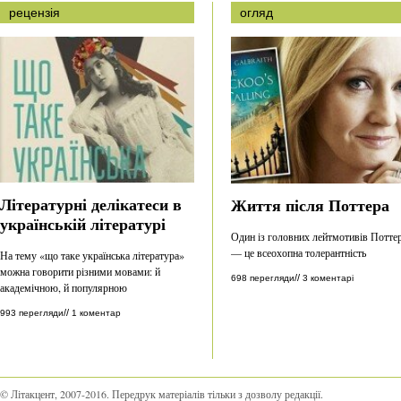
рецензія
огляд
Літературні делікатеси в
Життя після Поттера
українській літературі
Один із головних лейтмотивів Потте
— це всеохопна толерантність
На тему «що таке українська література»
можна говорити різними мовами: й
//
698 перегляди
3 коментарі
академічною, й популярною
//
993 перегляди
1 коментар
© Літакцент, 2007-2016
.
Передрук матеріалів тільки з дозволу редакції.