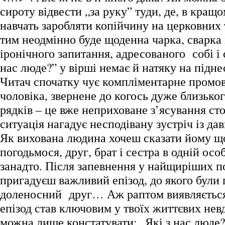
сироту відвести „за руку” туди, де, в кращ
навчать заробляти копійчину на церковних т
тим неодмінно буде щоденна чарка, сварка 
іронічного запитання, адресованого собі і с
нас люде?” у вірші немає й натяку на підне
Читач спочатку чує компліментарне промо
чоловіка, звернене до когось дуже близького
рядків – це вже неприховане з’ясування сто
ситуація нагадує несподівану зустріч із да
Як вихована людина хочеш сказати йому що
погодьмося, друг, брат і сестра в одній осо
занадто. Після запевнення у найщиріших п
пригадуєш важливий епізод, до якого були п
доленосний друг… Аж раптом виявляється
епізод став ключовим у твоїх життєвих невд
можна лише констатувати: „Які з нас люде?