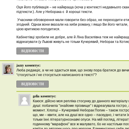
Оця його публікація – не найкраща (хоча у контексті недавнього ска
підтексти:). Але у Неборака є й хороші тексти.
Учасники обговорення мали говорити без образ, не переходити етич
згодний. Однак вони вказали на хиби роману, і якщо Ви його читали, 
цією критикою погодитися.
Кабінетівці зробили не добре, але й Ліна Василівна теж не найкра
відреагувати (у Львові живуть не тільки Кучерявий, Неборак та Котик
ВІДПОВІCТИ
jazzy
коментує:
Люба редакціє, а чи не здається вам, що знову пора братися до вич
“стосується / не стосується написаного в тексті”?
ВІДПОВІCТИ
gelia
коментує:
Каюся: дійсно моя репліка стосунку до данного матеріалу 
душі: побачила “знайоме прізвище” і відреагувала гостро, 
момент. Хлопці – Кучерявий Неборак Попик – також гостро 
що, ми – квити, але на душі все одно – паскудно, і читати ї
тільки їхні літературнознавчі опуси. На мій погляд, літерат
годинному “марафоні” все ж малувато, бо не настільки п
клеїти до авторки щось про маразм. Елементарно себе лю