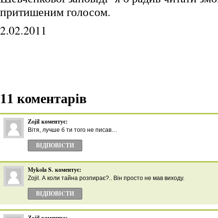
притишеним голосом.
2.02.2011
11 коментарів
Zojil
коментує:
Вітя, лучше б ти того не писав…
ВІДПОВІCТИ
Mykola S.
коментує:
Zojil. А коли тайна розпирає?.. Він просто не мав виходу.
ВІДПОВІCТИ
Zojil
коментує: