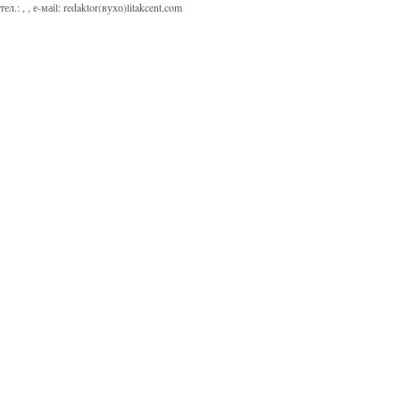
тел.:
,
, е-маіl:
redaktor(вухо)litakcent.com