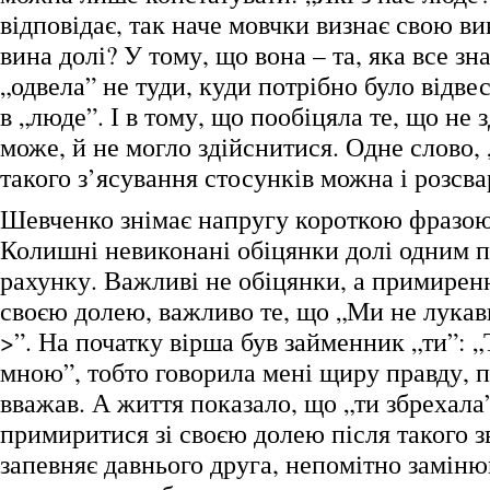
відповідає, так наче мовчки визнає свою в
вина долі? У тому, що вона – та, яка все зн
„одвела” не туди, куди потрібно було відве
в „люде”. І в тому, що пообіцяла те, що не 
може, й не могло здійснитися. Одне слово, 
такого з’ясування стосунків можна і розсва
Шевченко знімає напругу короткою фразою
Колишні невиконані обіцянки долі одним 
рахунку. Важливі не обіцянки, а примирен
своєю долею, важливо те, що „Ми не лука
>”. На початку вірша був займенник „ти”: „
мною”, тобто говорила мені щиру правду, 
вважав. А життя показало, що „ти збрехал
примиритися зі своєю долею після такого з
запевняє давнього друга, непомітно заміню