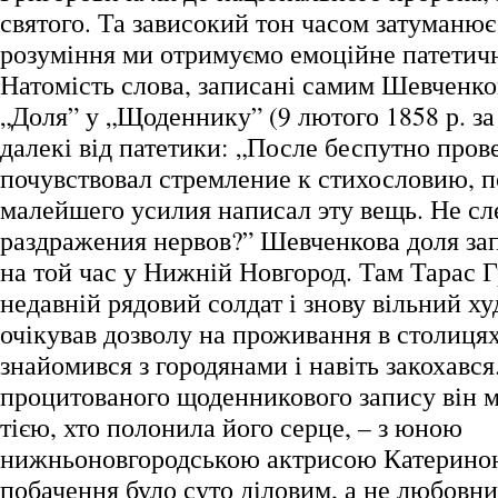
святого. Та зависокий тон часом затуманює 
розуміння ми отримуємо емоційне патетичн
Натомість слова, записані самим Шевченк
„Доля” у „Щоденнику” (9 лютого 1858 р. за
далекі від патетики: „После беспутно пров
почувствовал стремление к стихословию, п
малейшего усилия написал эту вещь. Не сл
раздражения нервов?” Шевченкова доля за
на той час у Нижній Новгород. Там Тарас 
недавній рядовий солдат і знову вільний 
очікував дозволу на проживання в столицях
знайомився з городянами і навіть закохавс
процитованого щоденникового запису він м
тією, хто полонила його серце, – з юною
нижньоновгородською актрисою Катерино
побачення було суто діловим, а не любовни