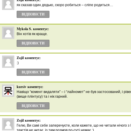
як сказав один дядько, скоро робиться – сліпе родиться…
ВІДПОВІCТИ
Mykola S.
коментує:
Він хотів як краще.
ВІДПОВІCТИ
Zojil
коментує:
:)
ВІДПОВІCТИ
kursiv
коментує:
Навіщо “комент видаляти” – і “лайномет” не був застосований, і рів
(вище плінтусу) та і нік гарний.
ВІДПОВІCТИ
Zojil
коментує:
Гелю, Ви самі себе заперечуєте, коли кажете, що не читали нічого з
текстів не читає, із тим розмов по-суті немає :)