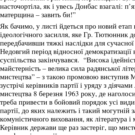
насточортіла, як і увесь Донбас взагалі: п’я
матерщина – завить би!”
Як бачимо, у листі йдеться про новий ета
ідеологічного засилля, яке Гр. Тютюнник д
передбачивши тяжкі наслідки для сучасної 
Недовгий період відносної демократизації 
суспільства закінчувався. “Висока ідейніс
майстерність – велика сила радянської літе
мистецтва” – з такою промовою виступив 
зустрічі керівників партії і уряду з діячами
мистецтва 8 березня 1963 року, де наголос
треба привести в бойовий порядок усі види 
партії, до яких належить і такий могутній з
комуністичного виховання, як література і 
Керівник держави ще раз застеріг, що мис