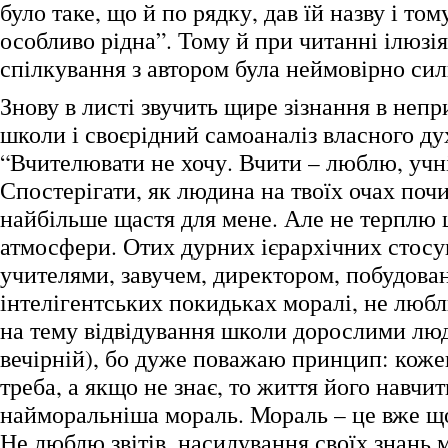
було таке, що й по рядку, дав їй назву і том
особливо рідна”. Тому й при читанні ілюзі
спілкування з автором була неймовірно сил
Знову в листі звучить щире зізнання в непр
школи і своєрідний самоаналіз власного ду
“Вчителювати не хочу. Вчити – люблю, учн
Спостерігати, як людина на твоїх очах поч
найбільше щастя для мене. Але не терплю 
атмосфери. Отих дурних ієрархічних стосу
учителями, завучем, директором, побудова
інтелігентських покидьках моралі, не люб
на тему відвідування школи дорослими лю
вечірній), бо дуже поважаю принцип: кожен
треба, а якщо не знає, то життя його навчи
найморальніша мораль. Мораль – це вже щ
Не люблю звітів, насилування своїх знань