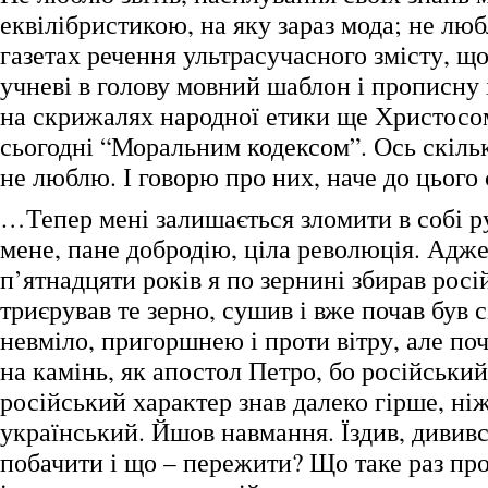
еквілібристикою, на яку зараз мода; не лю
газетах речення ультрасучасного змісту, щ
учневі в голову мовний шаблон і прописну 
на скрижалях народної етики ще Христосо
сьогодні “Моральним кодексом”. Ось скільк
не люблю. І говорю про них, наче до цього 
…Тепер мені залишається зломити в собі р
мене, пане добродію, ціла революція. Адже
п’ятнадцяти років я по зернині збирав росі
триєрував те зерно, сушив і вже почав був с
невміло, пригоршнею і проти вітру, але поч
на камінь, як апостол Петро, бо російський
російський характер знав далеко гірше, ніж
український. Йшов навмання. Їздив, дививс
побачити і що – пережити? Що таке раз п