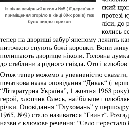
який щон
Із вікна вечірньої школи №5 ( її дерев’яне
протезі 
приміщення згоріло в кінці 80-х років) теж
ліси, до 
було видно терикон
колись се
тепер на дворищі забур’яненому лежить кам
ниточкою снують божі коровки. Вони живут
полишають дворище ніколи. Головна думка
до стеблини з рідного гнізда. Ото і є любов
Отож тепер можемо з упевненістю сказати,
початкова назва оповідання “Дивак“ (першо
“Літературна Україна”, 1 жовтня 1963 року
герой, хлопчик Олесь, найбільше полюбляв
річки. Оповідання “Глухомань” у першодру
1965, №9) стало називатися “Гвинт“. Розга
назви є ключове речення: “Село перестало 