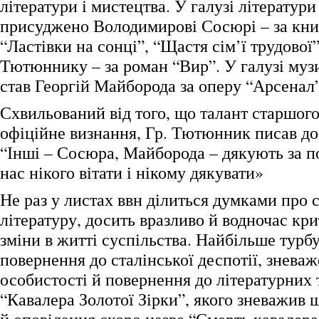
літератури і мистецтва. У галузі літератур
присуджено Володимирові Сосюрі – за кн
“Ластівки на сонці”, “Щастя сім’ї трудової
Тютюннику – за роман “Вир”. У галузі муз
став Георгій Майборода за оперу “Арсенал”
Схвильований від того, що талант старшого
офіційне визнання, Гр. Тютюнник писав д
“Інші – Сосюра, Майборода – дякують за п
нас нікого вітати і нікому дякувати»
Не раз у листах ввн ділиться думками про 
літературу, досить вразливо й водночас кр
зміни в житті суспільства. Найбільше турбу
повернення до сталінської деспотії, зневаж
особистості й повернення до літературних 
“Кавалера Золотої Зірки”, якого зневажив 