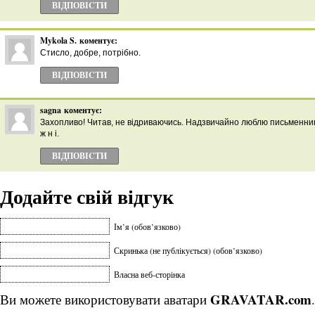
ВІДПОВІCТИ
Mykola S.
коментує:
Стисло, добре, потрібно.
ВІДПОВІCТИ
sagna
коментує:
Захопливо! Читав, не відриваючись. Надзвичайно люблю письменницьк
ж н і.
ВІДПОВІCТИ
Додайте свій відгук
Ім’я (обов’язково)
Скринька (не публікується) (обов’язково)
Власна веб-сторінка
GRAVATAR.com
Ви можете використовувати аватари
.