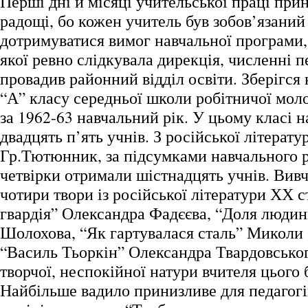
Перші дні й місяці учительської праці при
радощі, бо кожен учитель був зобов’язани
дотримуватися вимог навчальної програми,
якої ревно слідкувала дирекція, численні п
провадив районний відділ освіти. Зберігся
“А” класу середньої школи робітничої мол
за 1962-63 навчальний рік. У цьому класі 
двадцять п’ять учнів. З російської літерату
Гр.Тютюнник, за підсумками навчального р
четвірки отримали шістнадцять учнів. Вивч
чотири твори із російської літератури ХХ с
гвардія” Олександра Фадєєва, “Доля люди
Шолохова, “Як гартувалася сталь” Миколи 
“Василь Тьоркін” Олександра Твардовськог
творчої, неспокійної натури вчителя цього 
Найбільше вадило принизливе для педагогі