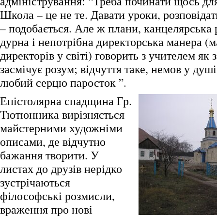
адміністрування: “Треба починати щось для
Школа – це не те. Давати уроки, розповіда
– подобається. Але ж плани, канцелярська 
дурна і непотрібна директорська манера (м
директорів у світі) говорить з учителем як 
засмічує розум; відчуття таке, немов у душ
любий серцю паросток ”.
Епістолярна спадщина Гр.
Тютюнника вирізняється
майстерними художніми
описами, де відчутно
бажання творити. У
листах до друзів нерідко
зустрічаються
філософські розмисли,
враження про нові