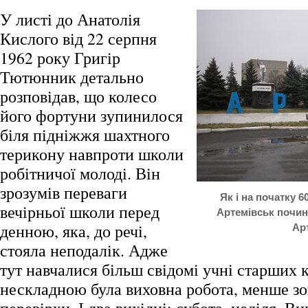
У листі до Анатолія
Кислого від 22 серпня
1962 року Григір
Тютюнник детально
розповідав, що колесо
його фортуни зупинилося
біля підніжжя шахтного
терикону навпроти школи
робітничої молоді. Він
зрозумів переваги
Як і на початку 6
вечірньої школи перед
Артемівськ почина
денною, яка, до речі,
Арт
стояла неподалік. Адже
тут навчалися більш свідомі учні старших к
нескладною була виховна робота, менше зо