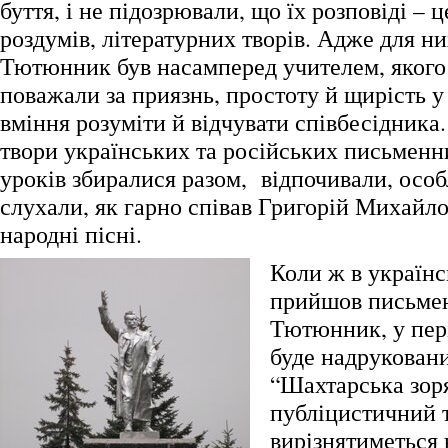
буття, і не підозрювали, що їх розповіді – 
роздумів, літературних творів. Адже для ни
Тютюнник був насамперед учителем, якого
поважали за приязнь, простоту й щирість у
вміння розуміти й відчувати співбесідника
твори українських та російських письменни
уроків збиралися разом, відпочивали, осо
слухали, як гарно співав Григорій Михайло
народні пісні.
Коли ж в українс
прийшов письмен
Тютюнник, у пер
буде надрукован
“Шахтарська зор
публіцистичний 
вирізнятиметься