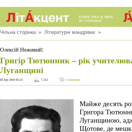
Чільна сторінка
»
Літературні мандрівки
»
:
Олексій Неживий
Григір Тютюнник – рік учителюв
Луганщині
03 Гру 2010 05:21
7,112
4 коментарі
Майже десять ро
Григора Тютюнни
Луганщиною, ад
Щотове, де мешка