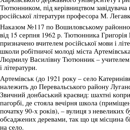
Тютюнником, під керівництвом завідувача
російської літератури професора М. Легавк
Наказом №117 по Вошиловському районному
від 15 серпня 1962 р. Тютюнника Григорі
призначено вчителем російської мови і літ
школи робітничої молоді міста Артемівськ
Людмилу Василівну Тютюнник – учителем 
і літератури.
Артемівськ (до 1921 року – село Катеринів
належить до Перевальського району Луганс
Звичний донбаський краєвид: шахтні копри
пагорбі, де стояла вечірня школа (приміщен
початку 90-х років), – вулиця з невеликих б
обсаджених деревами, так що ця місцина б
на село.