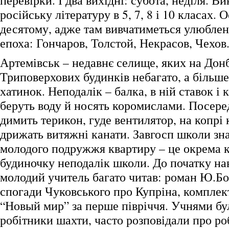
перевірки. І два вихідні: субота, неділя. В
російську літературу в 5, 7, 8 і 10 класах.
десятому, адже там вивчатиметься улюблен
епоха: Гончаров, Толстой, Некрасов, Чехов
Артемівськ – недавнє селище, яких на Донб
Триповерхових будинків небагато, а більш
хатинок. Неподалік – балка, в ній ставок і к
беруть воду й носять коромислами. Посере
димить терикон, гуде вентилятор, на копрі 
дрижать витяжні канати. Завгосп школи зн
молодого подружжя квартиру – це окрема к
будиночку неподалік школи. До початку на
молодий учитель багато читав: роман Ю.Б
спогади Чуковського про Купріна, компле
“Новый мир” за перше півріччя. Учнями бу
робітники шахти, часто розповідали про ро