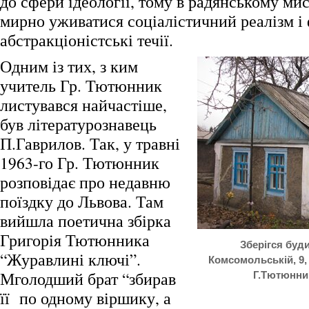
до сфери ідеології, тому в радянському ми
мирно уживатися соціалістичний реалізм і
абстракціоністські течії.
Одним із тих, з ким
учитель Гр. Тютюнник
листувався найчастіше,
був літературознавець
П.Гаврилов. Так, у травні
1963-го Гр. Тютюнник
розповідає про недавню
поїздку до Львова. Там
вийшла поетична збірка
Григорія Тютюнника
Зберігся буд
“Журавлині ключі”.
Комсомольській, 9,
Мголодший брат “збирав
Г.Тютюнни
її по одному віршику, а