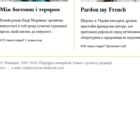
Між богемою і терором
Pardon my French
Новий роман Надії Мориквас органічно
Щороку в Україні виходять друком
вписується в той тренд сучасної художньої
пристойні французькі автори, але
прози, який апелює до минулого
притомної рефлексії серед вітчизнян
літературного середовища не відчува
//
473 перегляди
1 коментар
//
656 перегляди
Прокоментуй!
© Літакцент, 2007-2016
.
Передрук матеріалів тільки з дозволу редакції.
тел.:
,
, е-маіl:
redaktor(вухо)litakcent.com