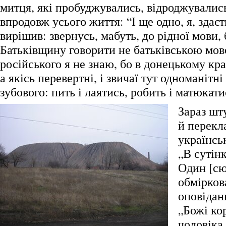
митця, які пробуджувались, відроджувались
впродовж усього життя: “І ще одно, я, здаєт
вирішив: звернусь, мабуть, до рідної мови,
Батьківщину говорити не батьківською мов
російського я не знаю, бо в донецькому кра
а якісь перевертні, і звичаї тут одноманітні
зубового: пить і лаятись, робить і матюкат
Зараз шт
й перекл
українсь
„В сутінк
Один [сю
обмірков
оповідан
„Божі ко
чоловіка