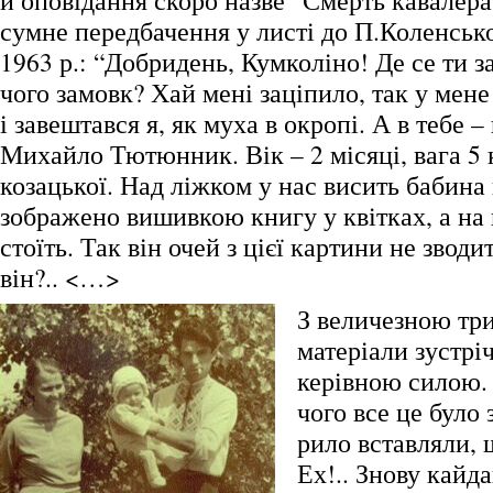
й оповідання скоро назве “Смерть кавалера
сумне передбачення у листі до П.Коленсько
1963 р.: “Добридень, Кумколіно! Де се ти з
чого замовк? Хай мені заціпило, так у мене
і завештався я, як муха в окропі. А в тебе –
Михайло Тютюнник. Вік – 2 місяці, вага 5
козацької. Над ліжком у нас висить бабина 
зображено вишивкою книгу у квітках, а на
стоїть. Так він очей з цієї картини не зводи
він?.. <…>
З величезною тр
матеріали зустрі
керівною силою. 
чого все це було 
рило вставляли, 
Ех!.. Знову кайд