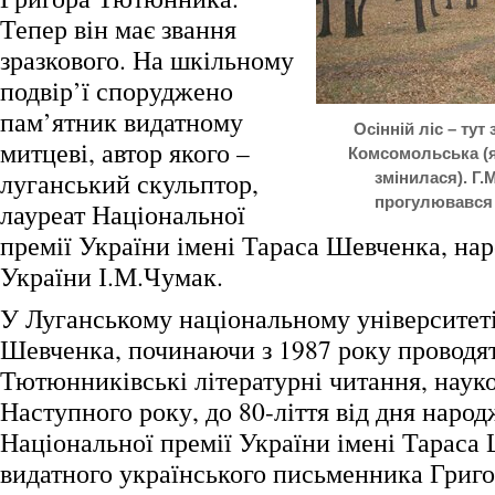
Тепер він має звання
зразкового. На шкільному
подвір’ї споруджено
пам’ятник видатному
Осінній ліс – тут
митцеві, автор якого –
Комсомольська (як
луганський скульптор,
змінилася). Г
прогулювався
лауреат Національної
премії України імені Тараса Шевченка, на
України І.М.Чумак.
У Луганському національному університеті
Шевченка, починаючи з 1987 року проводя
Тютюнниківські літературні читання, науко
Наступного року, до 80-ліття від дня наро
Національної премії України імені Тараса
видатного українського письменника Григ