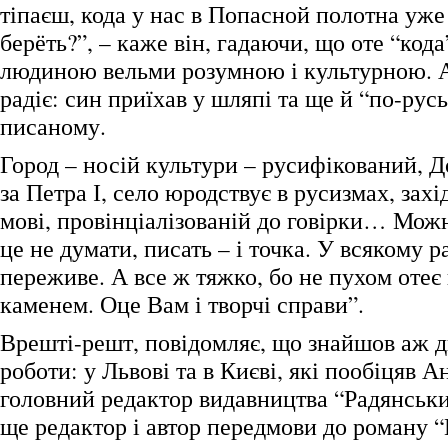
тіпаєш, кода у нас в Попасной полотна уже
берёть?”, – каже він, гадаючи, що оте “кода
людиною вельми розумною і культурною. А
радіє: син приїхав у шляпі та ще й “по-рус
писаному.
Город – носій культури – русифікований, Д
за Петра І, село юродствує в русизмах, захі
мові, провінціалізованій до говірки… Можн
це не думати, писать – і точка. У всякому р
переживе. А все ж тяжко, бо не пухом отеє 
каменем. Оце Вам і творчі справи”.
Врешті-решт, повідомляє, що знайшов аж д
роботи: у Львові та в Києві, які пообіцяв А
головний редактор видавництва “Радянськ
ще редактор і автор передмови до роману “