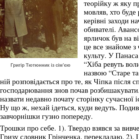
теорійку ж яку п
мовляв, хто буде
керівні заходи нач
обивателі. Аванс
ярличок був на в
це все знайоме з 
культу. У Панаса
“Хіба ревуть вол
Григір Тютюнник із сім’єю
назвою “Старе т
ній розповідається про те, як Чіпка після с
господарювання знов почав розбишакувати
назвати недавно почату сторінку сучасної іс
Ну що ж, нехай ідеться, куди ведуть. Поди
завчорнішки гузно попереду.
Трошки про себе. 1). Твердо взявся за вивч
Гризу словник Грінченка, перекладаю. 2).