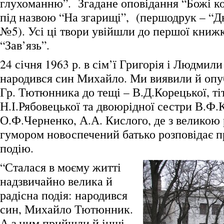
глухоманню”. Згадане оповідання “Божі к
під назвою “На згарищі”, (першодрук – “Дн
№5). Усі ці твори увійшли до першої кни
“Зав’язь”.
24 січня 1963 р. в сім’ї Григорія і Людми
народився син Михайло. Ми виявили й опу
Гр. Тютюнника до тещі – В.Д.Корецької, ті
Н.І.Рябовецької та двоюрідної сестри В.Ф.К
О.Ф.Черненко, А.А. Кислого, де з великою 
гумором новоспечений батько розповідає 
подію.
“Сталася в моєму житті
надзвичайно велика й
радісна подія: народився
син, Михайло Тютюнник.
А з ним прийшли й інші