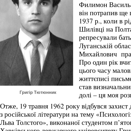
Филимон Василь
він потрапив ще 
1937 р., коли в р
Шилівці на Полт
репресували бат
Луганській облас
Михайлович пра
Про один рік вчи
цього часу малов
життєписі письм
став визначальни
Григір Тютюнник
долі – ця моя роз
Отже, 19 травня 1962 року відбувся захист
з російської літератури на тему «Психологі
Льва Толстого», виконаної студентом п’ято
Харківського державного університету Гр