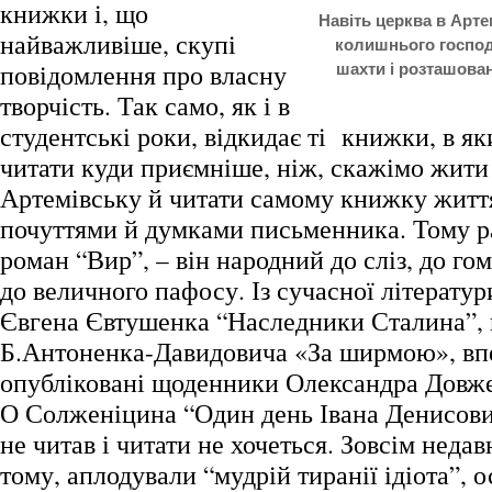
книжки і, що
Навіть церква в Арте
найважливіше, скупі
колишнього госпо
повідомлення про власну
шахти і розташова
творчість. Так само, як і в
студентські роки, відкидає ті книжки, в я
читати куди приємніше, ніж, скажімо жити 
Артемівську й читати самому книжку житт
почуттями й думками письменника. Тому р
роман “Вир”, – він народний до сліз, до го
до величного пафосу. Із сучасної літератур
Євгена Євтушенка “Наследники Сталина”, 
Б.Антоненка-Давидовича «За ширмою», в
опубліковані щоденники Олександра Довже
О Солженіцина “Один день Івана Денисови
не читав і читати не хочеться. Зовсім недав
тому, аплодували “мудрій тиранії ідіота”, 