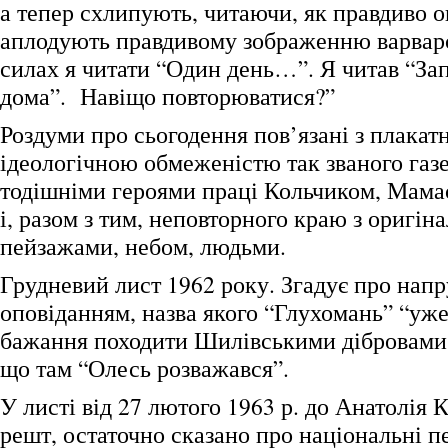
а тепер схлипують, читаючи, як правдиво о
аплодують правдивому зображенню варварст
силах я читати “Один день…”. Я читав “За
дома”. Навіщо повторюватися?”
Роздуми про сьогодення пов’язані з плакат
ідеологічною обмеженістю так званого газ
тодішніми героями праці Кольчиком, Мама
і, разом з тим, неповторного краю з оригі
пейзажами, небом, людьми.
Грудневий лист 1962 року. Згадує про нап
оповіданням, назва якого “Глухомань” “уже
бажання походити Шилівськими дібровами
що там “Олесь розважався”.
У листі від 27 лютого 1963 р. до Анатолія 
решт, остаточно сказано про національні 