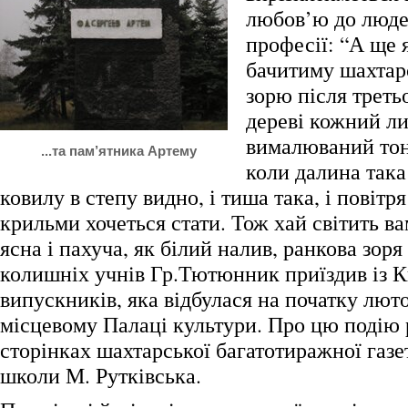
любов’ю до люде
професії: “А ще я
бачитиму шахтар
зорю після третьо
дереві кожний л
вималюваний тон
...та пам’ятника Артему
коли далина така
ковилу в степу видно, і тиша така, і повітр
крильми хочеться стати. Тож хай світить ва
ясна і пахуча, як білий налив, ранкова зоря
колишніх учнів Гр.Тютюнник приїздив із К
випускників, яка відбулася на початку люто
місцевому Палаці культури. Про цю подію 
сторінках шахтарської багатотиражної газе
школи М. Рутківська.