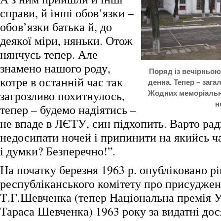
справи, й інші обов’язки –
обов’язки батька й, до
деякої міри, няньки. Отож
нянчусь тепер. Але
знамено нашого роду,
Поряд із вечірньо
котре в останній час так
денна. Тепер – заг
загрозливо похитнулось,
Жодних меморіальни
н
тепер – будемо надіятись –
не впаде в ЛЄТУ, син підхопить. Варто рад
недосипати ночей і припинити на якийсь ч
і думки? Безперечно!”.
На початку березня 1963 р. опубліковано р
республіканського комітету про присуджен
Т.Г.Шевченка (тепер Національна премія У
Тараса Шевченка) 1963 року за видатні дос