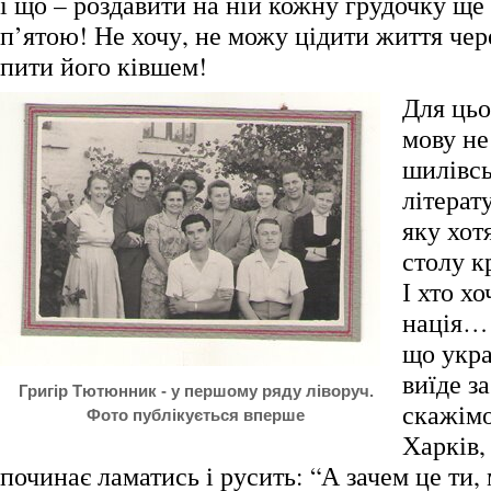
і що – роздавити на ній кожну грудочку щ
п’ятою! Не хочу, не можу цідити життя чер
пити його ківшем!
Для цьо
мову не
шилівсь
літерат
яку хотя
столу к
І хто хо
нація…
що укра
виїде з
Григір Тютюнник - у першому ряду ліворуч.
скажімо
Фото публікується вперше
Харків,
починає ламатись і русить: “А зачем це ти