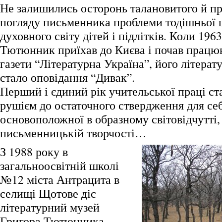
Не залишились осторонь талановитого й п
погляду письменника проблеми тодішньої 
духовного світу дітей і підлітків. Коли 1963
Тютюнник приїхав до Києва і почав працюв
газети “Літературна Україна”, його літера
стало оповідання “Дивак”.
Перший і єдиний рік учительської праці с
рушієм до остаточного ствердження для себ
основоположної в образному світовідчутті, а
письменницькій творчості…
З 1988 року в
загальноосвітній школі
№12 міста Антрацита в
селищі Щотове діє
літературний музей
Григора Тютюнника.