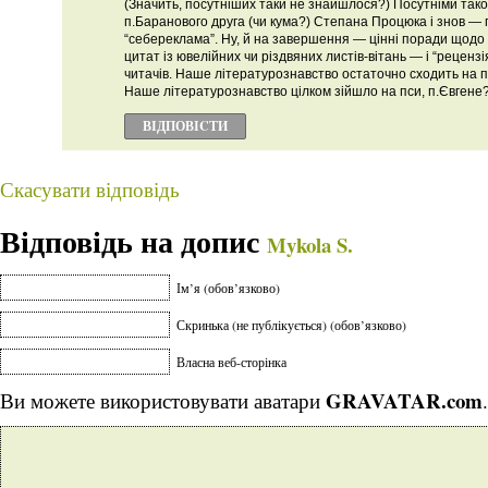
(Значить, посутніших таки не знайшлося?) Посутніми тако
п.Баранового друга (чи кума?) Степана Процюка і знов — 
“себереклама”. Ну, й на завершення — цінні поради щодо к
цитат із ювелійних чи різдвяних листів-вітань — і “рецензі
читачів. Наше літературознавство остаточно сходить на п
Наше літературознавство цілком зійшло на пси, п.Євгене
ВІДПОВІCТИ
Скасувати відповідь
Відповідь на допис
Mykola S.
Ім’я (обов’язково)
Скринька (не публікується) (обов’язково)
Власна веб-сторінка
GRAVATAR.com
Ви можете використовувати аватари
.