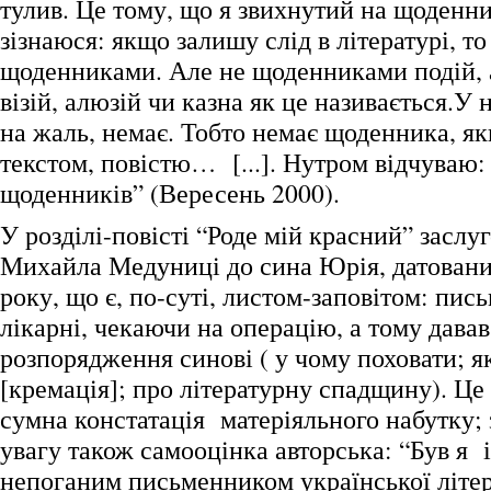
тулив. Це тому, що я звихнутий на щоденни
зізнаюся: якщо залишу слід в літературі, то
щоденниками. Але не щоденниками подій, 
візій, алюзій чи казна як це називається.У 
на жаль, немає. Тобто немає щоденника, як
текстом, повістю… [...]. Нутром відчуваю:
щоденників” (Вересень 2000).
У розділі-повісті “Роде мій красний” заслу
Михайла Медуниці до сина Юрія, датовани
року, що є, по-суті, листом-заповітом: пис
лікарні, чекаючи на операцію, а тому давав
розпорядження синові ( у чому поховати; я
[кремація]; про літературну спадщину). Це
сумна констатація матеріяльного набутку; 
увагу також самооцінка авторська: “Був я 
непоганим письменником української літер