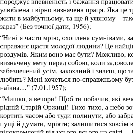
породжує впевненість і бажання працювати,
улюблена і вірно визначена праця. Яка це т
жити в майбутньому, та ще й уявному – так
зараз” (Без точної дати, 1956);
“Нині я часто мрію, охоплена сумнівами, з
справжнє щастя молодої людини? Це найці
роздумів. Яким воно має бути? Можливо, 
визначену мету перед собою, коли задовол
забезпечений усім, закоханий і знаєш, що т
любить? Мені хочеться по-справжньому бу
наївна…” (7.01.1957);
“Мишко, а вечори! Щоб ти побачив, які веч
рідній Старій Оржиці! Тихо-тихо, а небо з
кортить часом або туди полинути, або забра
пущі й думати, мріяти; залишитися зовсім в
відокремленій від усього-всього на світі… Ц