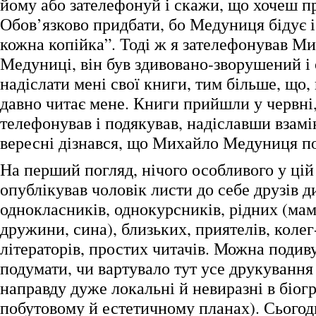
йому або зателефонуй і скажи, що хочеш п
Обов’язково придбати, бо Медуниця бідує 
кожна копійка”. Тоді ж я зателефонував М
Медуниці, він був здивовано-зворушений і 
надіслати мені свої книги, тим більше, що,
давно читає мене. Книги прийшли у червні,
телефонував і подякував, надіславши взамі
вересні дізнався, що Михайло Медуниця п
На перший погляд, нічого особливого у цій 
опублікував чоловік листи до себе друзів д
однокласників, однокурсників, рідних (мами
дружини, сина), близьких, приятелів, колег
літераторів, простих читачів. Можна подиву
подумати, чи вартувало тут усе друкування 
направду дуже локальні й невиразні в біог
побутовому й естетичному планах). Сьогодн