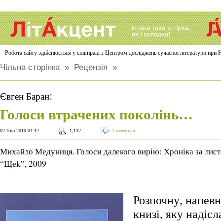
Робота сайту здійснюється у співпраці з Центром досліджень сучасної літератури п
Чільна сторінка
»
Рецензія
»
:
Євген Баран
Голоси втрачених поколінь…
02 Лип 2010 04:42
1,132
4 коментарі
Михайло Медуниця. Голоси далекого вирію: Хроніка за листа
“Щеk”, 2009
Розпочну, напевн
книзі, яку надіс