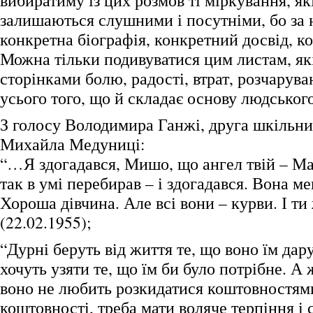
вибиратиму із цих розмов ті міркування, як
залишаються слушними і посутніми, бо за
конкретна біографія, конкретний досвід, к
Можна тільки подивуватися цим листам, як
сторінками болю, радості, втрат, розчаруван
усього того, що й складає основу людського
З голосу Володимира Ганжі, друга шкільни
Михайла Медуниці:
“…Я здогадався, Мишо, що ангел твій – Ма
так в умі перебирав – і здогадався. Вона ме
Хороша дівчина. Але всі вони – курви. І ти
(22.02.1955);
“Дурні беруть від життя те, що воно їм дару
хочуть узяти те, що їм би було потрібне. А
воно не любить розкидатися коштовностями
коштовності, треба мати воляче терпіння і 