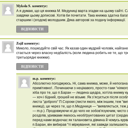
Mykola S.
коментує:
А я думаю, що ця книжка М. Медуниці варта згадки на цьому сайті. Са
завдяки цьому дописові. Хотів би почитати. Така книжка здатна баг
старшим і (згодом) молодшим. Дяка авторові за подачу інформації.
ВІДПОВІCТИ
Zojil
коментує:
Миколо, пошкодуйте свій час. Як казав один мудрий чоловік, найгане
стається через власну недбалість (коли людина робить не те, що тр
третьорядні книжки).
ВІДПОВІCТИ
m.p.
коментує:
Абсолютно погоджуюсь. Ні, сама книжка, може, й непогана
примітивно!.. Починаючи з нецікавого, просто-таки “ніяког
хіба про те, що п.Баран — людина щедра, хотіла книжку к
— хоч і бідний, грошей не візьме. Як з’ясується після особ
листа “доброго” П.Сороки (листи якого, між іншим, теж “ви
книжці), це через те, що п.Медуниця — “виявляється, теж 
— m.p.). Продовжуючи ні до чого не зобов’язуючим, чисто
розділів, уривками якихось необґрунтованих цитат (серд
перед нами водночас як талановита дівчина й чомусь курва 
п.Баран, він вибирав “ті міркування, які завжди залишают