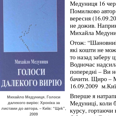
Медуниця 16 чер
Помилково автор 
вересня (16.09.20
не дожив. Наприк
Михайла Медуниц
Отож: “Шановний
які кошти не мож
то назад заберу 
Водночас надсила
попередні – Ви н
бачити. Щиро – 
16.09.2009 м.Киї
Вперше я натрап
Михайло Медуниця. Голоси
Медуниці, коли б
далекого вирію: Хроніка за
листами до автора. – Київ: “Щеk”,
курсу, гортаючи 
2009