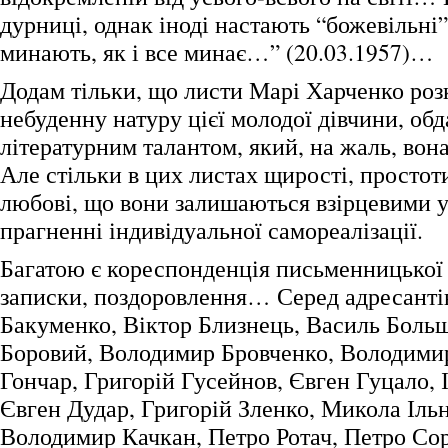
дурниці, однак іноді настають “божевільні
минають, як і все минає…” (20.03.1957)…
Додам тільки, що листи Марі Харченко ро
небуденну натуру цієї молодої дівчини, об
літературним талантом, який, на жаль, вона
Але стільки в цих листах щирості, простоти
любові, що вони залишаються взірцевими у
прагненні індивідуальної самореалізації.
Багатою є кореспонденція письменницької б
записки, поздоровлення… Серед адресантів
Бакуменко, Віктор Близнець, Василь Боль
Боровий, Володимир Бровченко, Володими
Гончар, Григорій Гусейнов, Євген Гуцало, 
Євген Дудар, Григорій Зленко, Микола Іль
Володимир Качкан, Петро Ротач, Петро Сор