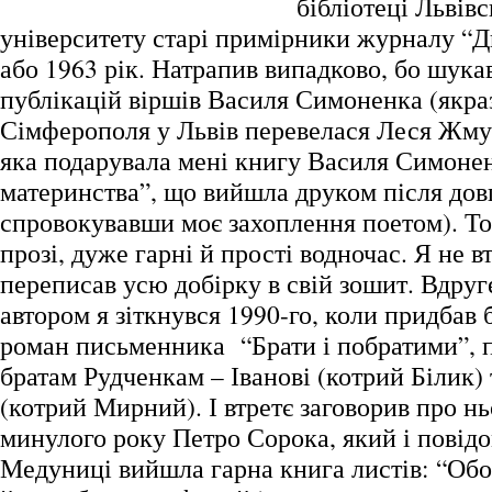
бібліотеці Львівс
університету старі примірники журналу “Д
або 1963 рік. Натрапив випадково, бо шукав
публікацій віршів Василя Симоненка (якраз 
Сімферополя у Львів перевелася Леся Жм
яка подарувала мені книгу Василя Симоне
материнства”, що вийшла друком після дов
спровокувавши моє захоплення поетом). То 
прозі, дуже гарні й прості водночас. Я не в
переписав усю добірку в свій зошит. Вдру
автором я зіткнувся 1990-го, коли придбав
роман письменника “Брати і побратими”, 
братам Рудченкам – Іванові (котрий Білик)
(котрий Мирний). І втретє заговорив про н
минулого року Петро Сорока, який і повідо
Медуниці вийшла гарна книга листів: “Об