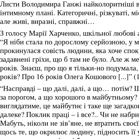
Листи Володимира Ганжі найколоритніші в
інтимному плані. Категоричні, різкуваті, м
але живі, виразні, справжні…
З голосу Марії Харченко, шкільної любові 
“Я ніби стала по дорослому серйозною, у м
прокинулася совість людини, яка хоче спок
задавнені гріхи, що б там не було. Але ж ме
років. Знаєш, про що я тільки-но подумала
років? Про 16 років Олега Кошового [...]” (
“Насправді – що далі, далі, а що… потім?
за порогом, а що хорошого в майбутньому?
виглядатиме, це майбутнє і таке ще загадко
далеке? Поклик праці – і все?.. Чи не набр
Мабуть, ніколи не зів’яне, не втратить своє
щось те, що окрилює людину, підносить її 