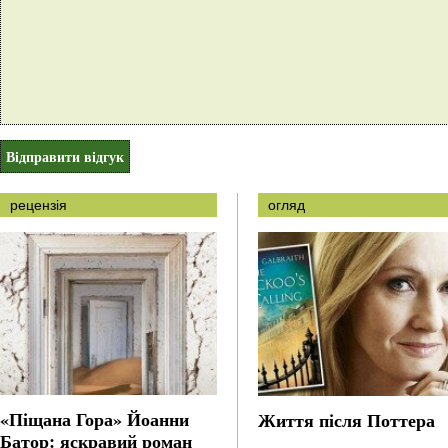
рецензія
огляд
«Піщана Гора» Йоанни
Життя після Поттера
Батор: яскравий роман