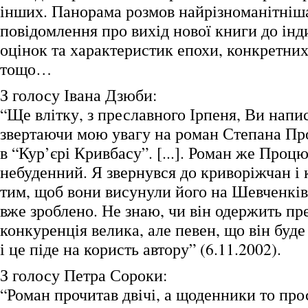
інших. Панорама розмов найрізноманітніша
повідомлення про вихід нової книги до ін
оцінок та характеристик епохи, конкретни
тощо…
З голосу Івана Дзюби:
“Ще влітку, з преславного Ірпеня, Ви напи
звертаючи мою увагу на роман Степана Пр
в “Кур’єрі Кривбасу”. [...]. Роман же Процю
небуденний. Я звернувся до криворіжчан і 
тим, щоб вони висунули його на Шевченків
вже зроблено. Не знаю, чи він одержить пр
конкуренція велика, але певен, що він буде
і це піде на користь автору” (6.11.2002).
З голосу Петра Сороки:
“Роман прочитав двічі, а щоденники то про