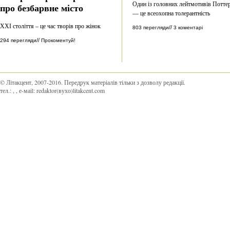
Один із головних лейтмотивів Потте
про безбарвне місто
— це всеохопна толерантність
ХХІ століття – це час творів про жінок
//
803 перегляди
3 коментарі
//
294 перегляди
Прокоментуй!
© Літакцент, 2007-2016
.
Передрук матеріалів тільки з дозволу редакції.
тел.:
,
, е-маіl:
redaktor(вухо)litakcent.com