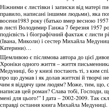
Ніжними є листівки і записки від матері 
правило, написані іншими людьми), яка п
восени1983 року (батько вмер весною 1957
в листі Володимир Ганжа 7 березня 1957 ро
подієвість і біографічний фактаж є листи р
(Івана, Миколи) і сестер Михайла Медуниц
Катерини)…
Щемливою є післямова автора до цієї диво
Хроніки одного життя – життя письменни
Медуниці, бо у книзі постають ті, з ким спі
про що думав і як долав життєві й творчі н
чим я віддячу цим людям? Може, тим, що, с
написав цей роман? Слава тобі, Господи, щ
мені для цього!” І дата – 2002-2009. Так ск
справді остання книга Михайла Медуниці. 