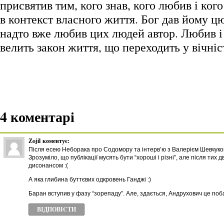
присвятив тим, кого знав, кого любив і ког
в контекст власного життя. Бог дав йому ц
надто вже любив цих людей автор. Любив і 
велить закон життя, що переходить у вічні
4 коментарі
Zojil
коментує:
Після есею Неборака про Содомору та інтерв’ю з Валерієм Шевчуком
Зрозуміло, що публікації мусять бути “хороші і різні”, але після тих
дисонансом :(
А яка глибина буттєвих одкровень Ганджі :)
Баран вступив у фазу “зорепаду”. Але, здається, Андрухович це поб
ВІДПОВІCТИ