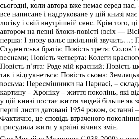
сьогодні, коли автора вже немає серед нас,
все написане і надруковане у цій книзі ма
логіку і свій внутрішній сенс. Крім того, ці
автором на певні блоки-повісті (всіх — Віс
перша: І знову вальс шкільний звучить…; П
Студентська братія; Повість третя: Солов’ї
веснами; Повість четверта: Колеги красног
Повість п’ята: Роде мій красний; Повість 
так і відгукнеться; Повість сьома: Земляць
восьма: Пересмішники на Парнасі, – склад
картину – Хроніку – життя поколінь, які ві
у цій книзі постає життя людей більше як за
перші листи датовані 1954 роком, останні –
Фактично, це сповідь втраченого покоління
присудила жити у країні вічних змін.
Сам Михайло Медуниця (1938-2009) у пере