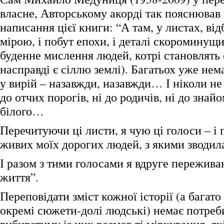
власне, Авторському акорді так пояснював
написання цієї книги: “А там, у листах, ві
мірою, і побут епохи, і деталі скороминущих
буденне мислення людей, котрі становлять с
насправді є сіллю землі). Багатьох уже нем
у вирій – назавжди, назавжди… І ніколи не
до отчих порогів, ні до родичів, ні до знайо
білого…
Перечитуючи ці листи, я чую ці голоси – і 
живих моїх дорогих людей, з якими зводил
І разом з тими голосами я вдруге пережив
життя”.
Переповідати зміст кожної історії (а багато 
окремі сюжети-долі людські) немає потреб