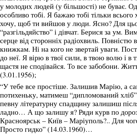
у молодих людей (у більшості) не буває. Од
особливо тобі. Я бажаю тобі тільки всього 
хочу, щоб ти вийшов у люди. Ясно? Для ць
“разгільдяйство” і дівчат. Берися за ум. Ви
серце від сторонніх радіохвиль. Повністю 
книжкам. Ні на кого не звертай уваги. Пост
до неї. Я вірю в твої сили, в твою волю і в 
щастя не сподівайся. То все забобони. Житт
(3.01.1956);
“У тебе все простіше. Залишив Марію, а 
потихеньку, матимеш “дипломований хліб” 
певну літературну спадщину залишиш після
ладно… А що залишу я? Ряди курв по дороз
Красноярськ – Київ – Маріуполь?.. Для чог
Просто гидко” (14.03.1960)…