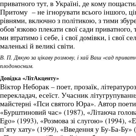
приватного тут, в Україні, де кому пощасти
Притому – не ігнорувати всього іншого, ц
рівнями, включно з політикою, з тими збур
обов’язково плекати свої сади приватного, 
ми втратимо і себе, і свої домівки, і свої села
маленькі й великі світи.
В. П. Дякую за цікаву розмову, і хай Ваш «сад прива
плодоносним.
Довідка «ЛітАкценту»
Віктор Неборак – поет, прозаїк, літературо
перекладач, есеїст. Учасник літугрупуванн
майстерні «Пси святого Юра». Автор поети
«Бурштиновий час» (1987), «Літаюча голова
Ego» (1993), «Розмова зі слугою» (1994), «
п’яту хату» (1999), «Введення у Бу-Ба-Бу» 