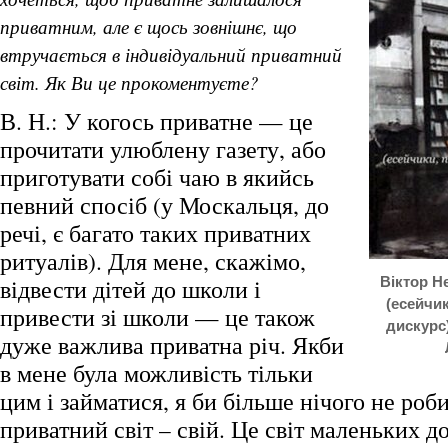
приватним, але є щось зовнішнє, що
втручається в індивідуальний приватний
світ. Як Ви це прокоментуєте?
В. Н.: У когось приватне — це
прочитати улюблену газету, або
приготувати собі чаю в якийсь
певний спосіб (у Москальця, до
речі, є багато таких приватних
ритуалів). Для мене, скажімо,
відвести дітей до школи і
Віктор Не
(есейчи
привести зі школи — це також
дискурс
дуже важлива приватна річ. Якби
в мене була можливість тільки
цим і займатися, я би більше нічого не ро
приватний світ – свій. Це світ маленьких д