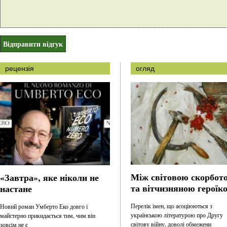
рецензія
огляд
Між світовою скорбот
«Завтра», яке ніколи не
та вітчизняною героїк
настане
Перелік імен, що асоціюються з
Новий роман Умберто Еко довго і
українською літературою про Другу
майстерно прикидається тим, чим він
світову війну, доволі обмежени
зовсім не є