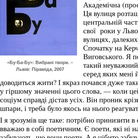
Академічна (про
Ця вулиця розта
центральній части
свої роки у Льво
вулицях, далеких
Спочатку на Керч
Виговського. Я п
«Бу-Ба-Бу»: Вибрані твори. –
такий неуважний 
Львів: Піраміда, 2007
серед яких мені 
доводиться жити? І якраз почався дуже так
у гіршому значенні цього слова, — коли ц
соціум справді дістав усіх. Він проник кріз
шпари, і треба було якось на нього реагуват
І я зрозумів ще таке: потрібно принизити в 
вважаю в собі поетичним. Є поети, які ні н
забувають, що вони поети. А я нібито забув,