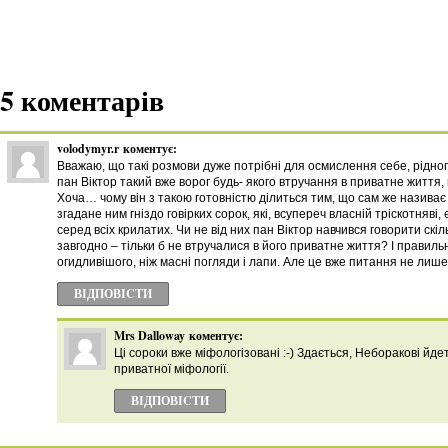
5 коментарів
volodymyr.r
коментує:
Вважаю, що такі розмови дуже потрібні для осмислення себе, рідно
пан Віктор такий вже ворог будь- якого втручання в приватне життя, 
Хоча… чому він з такою готовністю ділиться тим, що сам же називає
згадане ним гніздо говірких сорок, які, всупереч власній тріскотняві
серед всіх крилатих. Чи не від них пан Віктор навчився говорити скіл
завгодно – тільки б не втручалися в його приватне життя? І правиль
огидливішого, ніж масні погляди і лапи. Але це вже питання не лише
ВІДПОВІCТИ
Mrs Dalloway
коментує:
Ці сороки вже міфологізовані :-) Здається, Неборакові йде
приватної міфології.
ВІДПОВІCТИ