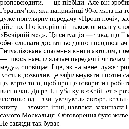
розповсюдити, — це півбіди. Але він зроби
Герасим’юк, яка наприкінці 90-х мала на т
дуже популярну передачу «Проти ночі», за
дійство. Цю історію він також описав у св
«Вечірній мед». Ця ситуація — така, що її
обмислювати достатньо довго і неоднознач
Ритуалізоване спалення книги автором, пое
— щось нам, глядачам передачі і читачам 
меду», сповіщає. І це, як на мене, дуже три
Костик дозволив це зафільмувати і потім с
це, варте того, щоб про це говорити і робит
висновки. До речі, публіку в «Кабінеті» ро
частини: одні звинувачували автора, казал
книгу — злочин, інші, навпаки, захищали і 
самого Москальця. Обговорення було живе,
Не завжди так буває.