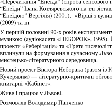
«Перечитання “Енеїда” (спроба сенсового 
“Енеїди” Івана Котляревського на тлі зістав
“Енеїдою” Вергілія) (2001), «Вірші з вули
(2009) та ін.
У першій половині 90-х років експерименту
музикою (аудіокасета «НЕБОРОК», 1995). 
проекти «Реберітація» та «Третє тисячолітт
вплинули на формування в сучасному Льво
мистецько-літературного середовища.
Новий проект Віктора Неборака (разом із
Кучерявим) — літературно-критичні обгово
книгарні «Кабінет».
Живе і працює у Львові.
Розмовляв Володимир Панченко