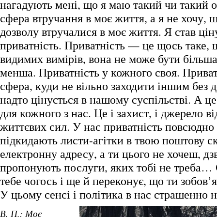
нагадують мені, що я маю такий чи такий о
сфера втручання в моє життя, а я не хочу, 
дозволу втручалися в моє життя. Я став цін
приватність. Приватність — це щось таке, 
видимих вимірів, вона не може бути більша
менша. Приватність у кожного своя. Приват
сфера, куди не вільно заходити іншим без д
надто цінується в нашому суспільстві. А ц
для кожного з нас. Це і захист, і джерело в
життєвих сил. У нас приватність повсюдно
підкидають листи-агітки в твою поштову с
електронну адресу, а ти цього не хочеш, дзв
пропонують послуги, яких тобі не треба… 
тебе чогось і ще й переконує, що ти зобов’
У цьому сенсі і політика в нас страшенно
В. П.: Моє