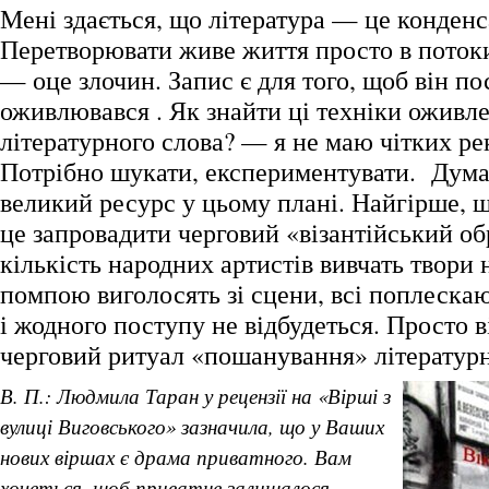
Мені здається, що література — це конденс
Перетворювати живе життя просто в потоки
— оце злочин. Запис є для того, щоб він по
оживлювався . Як знайти ці техніки оживл
літературного слова? — я не маю чітких ре
Потрібно шукати, експериментувати. Дума
великий ресурс у цьому плані. Найгірше, 
це запровадити черговий «візантійський об
кількість народних артистів вивчать твори 
помпою виголосять зі сцени, всі поплескают
і жодного поступу не відбудеться. Просто в
черговий ритуал «пошанування» літературно
В. П.: Людмила Таран у рецензії на «Вірші з
вулиці Виговського» зазначила, що у Ваших
нових віршах є драма приватного. Вам
хочеться, щоб приватне залишалося