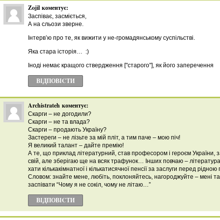
Zojil
коментує:
Заспіває, засміється,
А на сльози зверне.
Інтерв’ю про те, як вижити у не-громадянському суспільстві.
Яка стара історія… :)
Іноді немає кращого ствердження ["старого"], як його заперечення
ВІДПОВІCТИ
Archistrateh
коментує:
Скарги – не догодили?
Скарги – не та влада?
Скарги – продають Україну?
Застереги – не лізьте за мій пліт, а тим паче – мою піч!
Я великий талант – дайте премію!
А те, що приклад літературний, став професором і героєм України,
свій, але зберігаю ще на всяк трафунок… Інших повчаю – література
хати кількакімнатної і кількатисячної пенсії за заслуги перед рідною
Словом: знайте мене, любіть, поклоняйтесь, нагороджуйте – мені та
заспівати “Чому я не сокіл, чому не літаю…”
ВІДПОВІCТИ