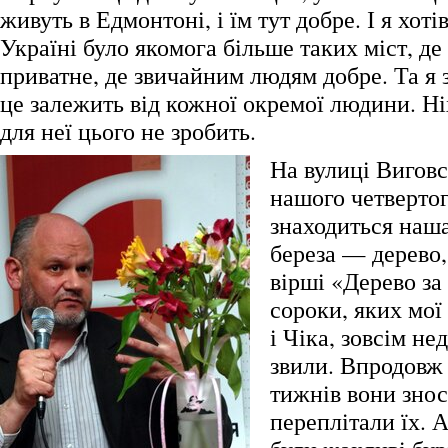
живуть в Едмонтоні, і їм тут добре. І я хоті
Україні було якомога більше таких міст, де
приватне, де звичайним людям добре. Та я з
це залежить від кожної окремої людини. Ніх
для неї цього не зробить.
На вулиці Виговс
нашого четвертог
знаходиться наш
береза — дерево
вірші «Дерево за
сороки, яких мої
і Чіка, зовсім не
звили. Впродовж 
тижнів вони знос
переплітали їх. 