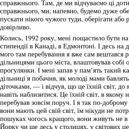
справжнього. Там, де ми відчуваємо ці дот
справжнього, ми, напевно, будемо дуже об
пускати нікого чужого туди, оберігати або
довірливо.
Колись, 1992 року, мені пощастило бути на
стипендії в Канаді, в Едмонтоні. І десь на 
мого там перебування я вже сам вештався 
дільницями цього міста, влаштовував собі 
прогулянки. І мені запав у пам’ять такий к
дільниці я побачив, як молоді мами бавлять
діточками, — і відчув, що це їхній світ, до
навіть наблизитися. Це їхній світ, в якому 
перебував зовсім поруч. І я так по-доброму
вони мають цей свій світ, їм нікуди не потр
пошуках чогось кращого, вони живуть не в 
Йорку чи ще десь у столицях, у світових 