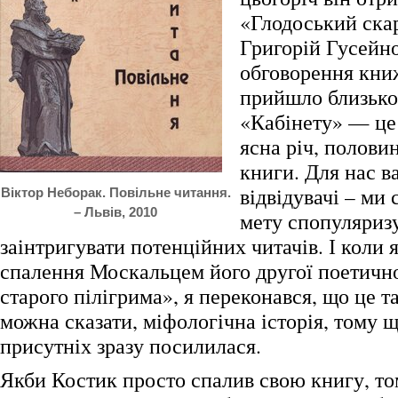
«Глодоський скар
Григорій Гусейно
обговорення кн
прийшло близько
«Кабінету» — це б
ясна річ, половин
книги. Для нас в
відвідувачі – ми 
Віктор Неборак. Повільне читання.
– Львів, 2010
мету спопуляриз
заінтригувати потенційних читачів. І коли я
спалення Москальцем його другої поетичн
старого пілігрима», я переконався, що це та
можна сказати, міфологічна історія, тому щ
присутніх зразу посилилася.
Якби Костик просто спалив свою книгу, том