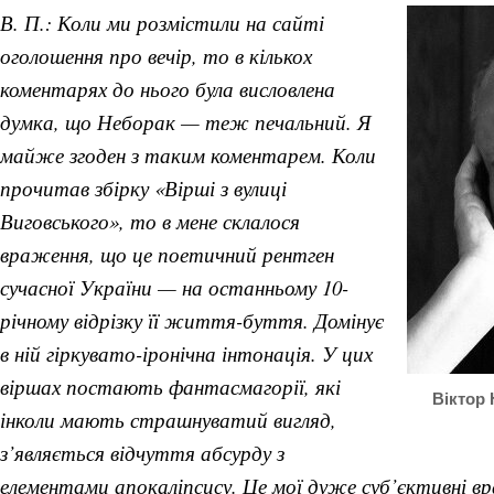
В. П.: Коли ми розмістили на сайті
оголошення про вечір, то в кількох
коментарях до нього була висловлена
думка, що Неборак — теж печальний. Я
майже згоден з таким коментарем. Коли
прочитав збірку «Вірші з вулиці
Виговського», то в мене склалося
враження, що це поетичний рентген
сучасної України — на останньому 10-
річному відрізку її життя-буття. Домінує
в ній гіркувато-іронічна інтонація. У цих
віршах постають фантасмагорії, які
Віктор 
інколи мають страшнуватий вигляд,
з’являється відчуття абсурду з
елементами апокаліпсису. Це мої дуже суб’єктивні в