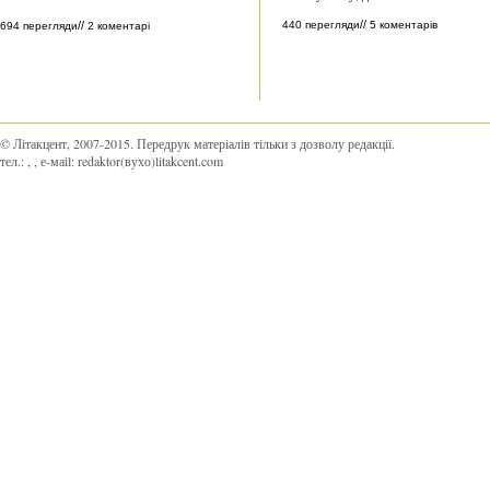
//
440 перегляди
5 коментарів
//
694 перегляди
2 коментарі
© Літакцент, 2007-2015
.
Передрук матеріалів тільки з дозволу редакції.
тел.:
,
, е-маіl:
redaktor(вухо)litakcent.com