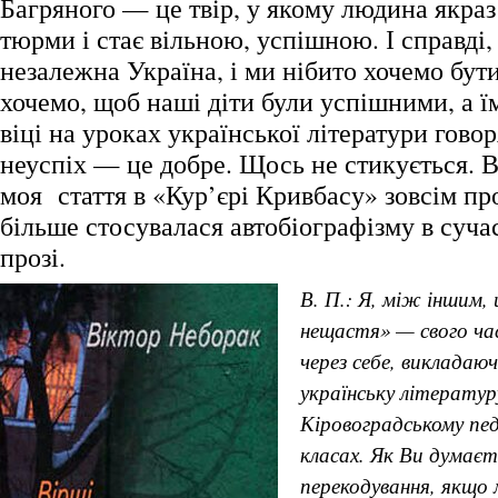
Багряного — це твір, у якому людина якраз
тюрми і стає вільною, успішною. І справді,
незалежна Україна, і ми нібито хочемо бут
хочемо, щоб наші діти були успішними, а ї
віці на уроках української літератури говор
неуспіх — це добре. Щось не стикується. В
моя стаття в «Кур’єрі Кривбасу» зовсім про
більше стосувалася автобіографізму в суча
прозі.
В. П.: Я, між іншим,
нещастя» — свого ч
через себе, викладаю
українську літературу
Кіровоградському пед
класах. Як Ви думаєт
перекодування, якщо 