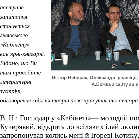
наступне
запитання
стосується
львівського
«Кабінету»,
кав’ярні-книгарні.
Відомо, що Ви
там проводите
Віктор Неборак, Олександр Ірванець
літературні
А.Божка з сайту su
зустрічі,
обговорення свіжих творів поза присутністю автора
В. Н.: Господар у «Кабінеті»— молодий п
Кучерявий, відкрита до всіляких ідей люди
запропонував колись мені й Ігореві Котику