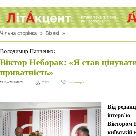
Чільна сторінка
»
Візаві
»
:
Володимир Панченко
Віктор Неборак: «Я став цінуват
приватність»
13 Тра 2010 06:20
2,929
5 коментарів
Від редакц
інтерв’ю 
Віктором 
київській 