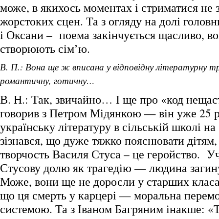
може, в якихось моментах і стриматися не з
жорстоких сцен. Та з огляду на долі головн
і Оксани – поема закінчується щасливо, в
створюють сім’ю.
В. П.: Вона ще ж вписана у відповідну літературну 
романтичну, готичну…
В. Н.: Так, звичайно… І ще про «код нещас
говорив з Петром Мідянкою — він уже 25 р
українську літературу в сільській школі на 
зізнався, що дуже тяжко пояснювати дітям,
творчость Василя Стуса – це геройство. 
Стусову долю як трагедію — людина загину
Може, вони ще не доросли у старших класа
що ця смерть у карцері — моральна перемо
системою. Та з Іваном Багряним інакше: «