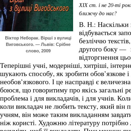
ХІХ ст. і не 20-ті ро
ближчу до нас?
В. Н.: Наскільки 
відбувається зап
Віктор Неборак. Вірші з вулиці
безліччю текстів,
Виговського. — Львів: Срібне
другого боку — 
слово, 2009
відторгнення цьо
Теперішні учні, модерніші, хитріші, інтерн
шукають способу, як зробити обов’язкове і
необов’язкового. І це насправді є величезн
боюся, що говоритиму про якісь загальні ре
проблема і для викладачів, і для учнів. Кол
коли викладач не любить тексту, який він 
учням, він може таким викладанням завдат
ніж користі. Художню літературу потрібно
розуміти, щоб її викладати. Письменник п