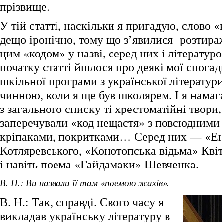
прізвище.
У тій статті, наскільки я пригадую, слово 
дещо іронічно, тому що з’явилися розтира
цим «кодом» у назві, серед них і літературо
початку статті йшлося про деякі мої спогад
шкільної програми з української літератури
чинною, коли я ще був школярем. І я нама
з загального списку ті хрестоматійні твори,
заперечували «код нещастя» з повсюдними
кріпаками, покритками… Серед них — «Ен
Котляревського, «Конотопська відьма» Кві
і навіть поема «Гайдамаки» Шевченка.
В. П.: Ви назвали її там «поемою жахів».
В. Н.: Так, справді. Свого часу я
викладав українську літературу в