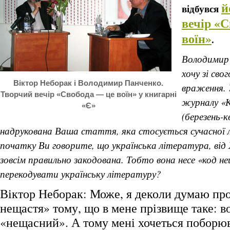
й
відбувся
вечір «
воїн»
.
Володимир
хочу зі сво
Віктор Неборак і Володимир Панченко.
враження. 
Творчий вечір «Свобода — це воїн» у книгарні
журналу «К
«Є»
(березень-к
надрукована Ваша стаття, яка стосується сучасної 
початку Ви говорите, що українська література, від 
зовсім правильно закодована. Тобто вона несе «код 
перекодувати українську літературу?
Віктор Неборак: Може, я деколи думаю про
нещастя» тому, що в мене прізвище таке: в
«нещасний». А тому мені хочеться поборюв