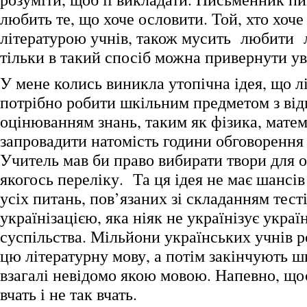
любить те, що хоче ословити. Той, хто хоче
літературою учнів, також мусить любити 
тільки в такий спосіб можна привернути ув
У мене колись виникла утопічна ідея, що л
потрібно робити шкільним предметом з ві
оцінюванням знань, таким як фізика, матем
запровадити натомість години обговорення 
Учитель мав би право вибирати твори для о
якогось переліку. Та ця ідея не має шансів
усіх питань, пов’язаних зі складанням тест
українізацією, яка ніяк не українізує украї
суспільства. Мільйони українських учнів р
цю літературну мову, а потім закінчують ш
взагалі невідомо якою мовою. Напевно, щос
вчать і не так вчать.