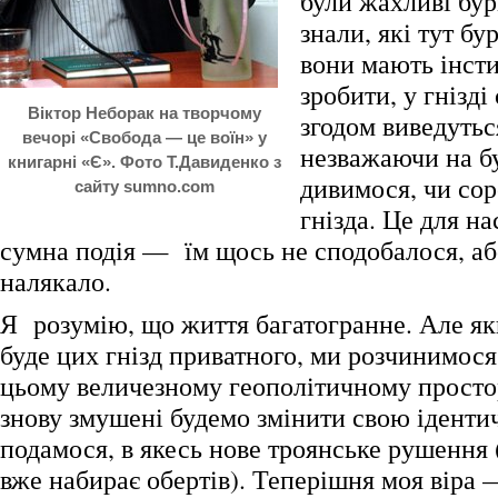
були жахливі бур
знали, які тут бу
вони мають інсти
зробити, у гнізді
Віктор Неборак на творчому
згодом виведуться
вечорі «Свобода — це воїн» у
незважаючи на б
книгарні «Є». Фото Т.Давиденко з
дивимося, чи со
сайту sumno.com
гнізда. Це для на
сумна подія — їм щось не сподобалося, аб
налякало.
Я розумію, що життя багатогранне. Але як
буде цих гнізд приватного, ми розчинимося,
цьому величезному геополітичному простор
знову змушені будемо змінити свою ідентич
подамося, в якесь нове троянське рушення 
вже набирає обертів). Теперішня моя віра 