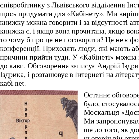
співробітнику з Львівського відділення Інс
щось придумати для «Кабінету». Ми виріш
книжку можна говорити і за відсутності авт
книжка є, і якщо вона прочитана, якщо во
то чому б про це не поговорити? Це не є фо
конференції. Приходять люди, які мають аб
причини прийти туди. У «Кабінеті» можна в
до кави. Обговорення записує Андрій Іздр
Іздрика, і розташовує в Інтернеті на літера
кабі.nеt.
Останнє обговоре
було, стосувалос
Москальця «Досв
Ми запропонувал
ще до того, як до
цьогоріч він отр