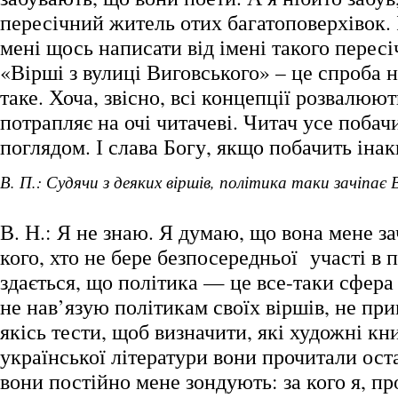
пересічний житель отих багатоповерхівок. 
мені щось написати від імені такого перес
«Вірші з вулиці Виговського» – це спроба 
таке. Хоча, звісно, всі концепції розвалюю
потрапляє на очі читачеві. Читач усе побач
поглядом. І слава Богу, якщо побачить інак
В. П.: Судячи з деяких віршів, політика таки зачіпає 
В. Н.: Я не знаю. Я думаю, що вона мене за
кого, хто не бере безпосередньої участі в 
здається, що політика — це все-таки сфера
не нав’язую політикам своїх віршів, не пр
якісь тести, щоб визначити, які художні кн
української літератури вони прочитали ост
вони постійно мене зондують: за кого я, про