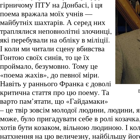
гірничому ПТУ на Донбасі, і ця
поема вражала моїх учнів —
майбутніх шахтарів. А серед них
траплялися неповнолітні злочинці,
які перебували на обліку в міліції.
І коли ми читали сцену вбивства
Гонтою своїх синів, то це їх
проймало, безумовно. Тому це
«поема жахів», до певної міри.
Навіть у раннього Франка є доволі
критична стаття про цю поему. Та
варто пам’ятати, що «Гайдамаки»
– це твір зовсім молодої людини, людини, 
може, було пригадувати себе в ролі козачка
хотів бути козаком, вільною людиною. І к
натхнення на цю величезну, найбільшу його