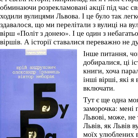
обминаючи розрекламовані акції під час св
ходили вулицями Львова. І це було так легк
здавалося, що ми перелітали з вулиці на в
вірш «Політ з донею». І це один з небагать
віршів. А історії ставалися переважно не 
Інше питання, ч
добиралися, ці іст
книги, хоча пара
інші вірші, які я
включати.
Тут є ще одна моя
заморочка: мені 
Львові, може, не
Львів, як Львів в
моїх улюблених 