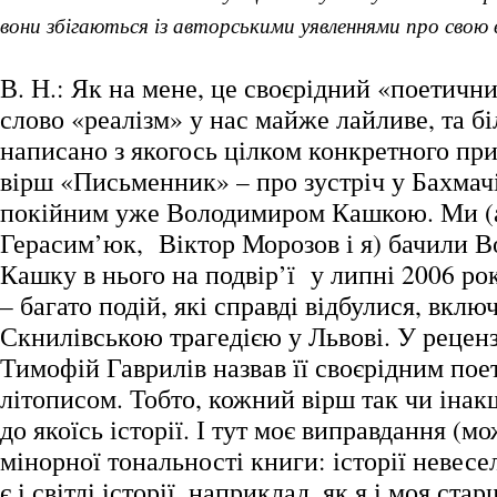
вони збігаються із авторськими уявленнями про свою
В. Н.: Як на мене, це своєрідний «поетичн
слово «реалізм» у нас майже лайливе, та бі
написано з якогось цілком конкретного пр
вірш «Письменник» – про зустріч у Бахмачі
покійним уже Володимиром Кашкою. Ми (
Герасим’юк, Віктор Морозов і я) бачили 
Кашку в нього на подвір’ї у липні 2006 р
– багато подій, які справді відбулися, включ
Скнилівською трагедією у Львові. У реценз
Тимофій Гаврилів назвав її своєрідним по
літописом. Тобто, кожний вірш так чи іна
до якоїсь історії. І тут моє виправдання (м
мінорної тональності книги: історії невесе
є і світлі історії, наприклад, як я і моя ста