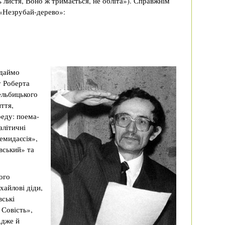
 листя, Воно ж тримається, не обліта»). Справжнім
 «Незрубай-дерево»:
адаймо
у Роберта
ельбицького
ття,
реду: поема-
алітичні
емидаєсія»,
вський» та
ого
хайлові діди,
вські
 Совість»,
Адже й