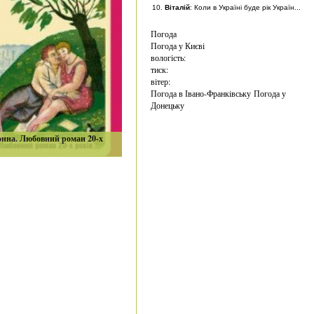
Віталій
: Коли в Україні буде рік Україн...
Погода
Погода у
Києві
вологість:
тиск:
вітер:
Погода в Івано-Франківську
Погода у
Донецьку
онна. Любовний роман 20-х