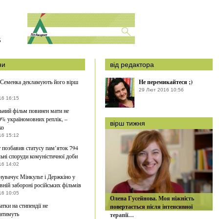
S
ни
від редактора
Семенка декламують його вірш
Не перемикайтеся ;)
29 Лют 2016 10:56
16 16:15
ьний фільм повинен мати не
% україномовних реплік, –
вірш тижня
ко
16 15:12
 позбавив статусу пам’яток 794
ьні споруди комуністичної доби
16 14:02
увачує Мінкульт і Держкіно у
авній забороні російських фільмів
16 10:05
Олена Гусейнова. Моя ніжність
атки на стипендії не
повертається після інтенсивної
атимуть
терапії…