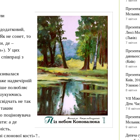
7 квітня
Презента
Мельникі
ли
7 квітня
Презента
 додатковий,
Люсі-Мод
Як не сонет, то
(Львів)
и, де –
7 квітня
»). У цих
Презента
 співпраці з
давньоос
(Київ)
8 квітня
азивалася
Презента
вже надвечірній
Київ, 20
Уляною 
стіше полюбляє
8 квітня
ошукуючись
VII Міжн
 свідчать не так
Діти. Час
з таким
7-8 квітня
о поціновувача
Презента
ти: а де
Мельникі
ність,
9 квітня
і слонової кості»?..
Дитяча с