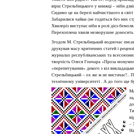
вірш Стрельбицького у книжці – ніби дзв
Сидимо це на березі найчистішого в світі
Забарилися чайки (не годиться без них ст
Хвилеріз виступає ніби в ролі дієз-бемоля
Перехоплена хвиля незворушне доносить
Згодом М. Стрельбицький водночас писав 
друкував масу критичних статей і рецензій
журналах республіканських та всесоюзних
творчість Олеся Гончара «Проза монумен
«перепитування» декого з кіл викладацьк
Стрельбицький – ох же ж не вистачає?.. 
технічному університеті . А до того ще 
Ма
за
до
Ти
ві
– 
На