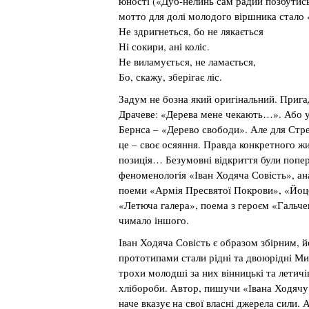
юності («Дуб-нелинь сам радий позбутись
мотто для долі молодого віршника стало
Не здригнеться, бо не лякається
Ні сокири, ані коліс.
Не виламується, не ламається,
Бо, скажу, зберігає ліс.
Задум не бозна який оригінальний. Приг
Драчеве: «Дерева мене чекають…». Або 
Бернса – «Дерево свободи». Але для Стр
це – своє осяяння. Правда конкретного жи
позиція… Безумовні відкриття були попе
феноменологія «Іван Ходяча Совість», ан
поеми «Армія Пресвятої Покрови», «Йоц
«Летюча галера», поема з героєм «Гальче
чимало іншого.
Іван Ходяча Совість є образом збірним, й
прототипами стали рідні та двоюрідні Ми
трохи молодші за них вінницькі та летичі
хлібороби. Автор, пишучи «Івана Ходячу
наче вказує на свої власні джерела сили. 