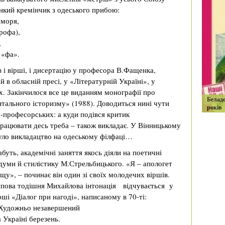
інкий кремінчик з одеського прибою:
 моря,
рофа),
,
 «фа».
і вірші, і дисертацію у професора В.Фащенка,
 в обласній пресі, у «Літературній Україні», у
. Закінчилося все це виданням монографії про
Белад
тального історизму» (1988). Доводиться нині чути
років
о-професорських: а куди подівся критик
Працювати десь треба – також викладає. У Вінницькому
було викладацтво на одеському філфаці…
буть, академічні заняття якось діяли на поетичні
думи й стилістику М.Стрельбицького. «Я – апологет
щу», – починає він один зі своїх молодечих віршів.
пова тодішня Михайлова інтонація відчувається у
рші «Діалог при нагоді», написаному в 70-ті:
Художньо незавершений
 Україні березень.