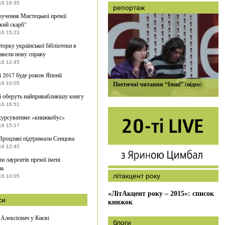
16 16:35
репортаж
ручення Мистецької премії
кий скарб”
16 15:23
торку української бібліотеки в
авели нову справу
16 12:45
і 2017 буде роком Японії
Поетичні читання “Інші” (відео)
16 10:05
і оберуть найпривабливішу книгу
16 16:51
курсуватиме «книжкобус»
16 15:17
Вроцлаві підтримали Сенцова
16 12:45
и лауреатів премії імені
на
літакцент року
16 10:05
«ЛітАкцент року – 2015»: список
си
книжок
 Алексієвич у Києві
блоги