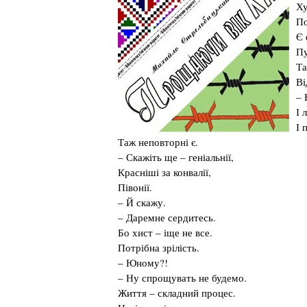
Ху
По
Є 
Пу
Та
Ві
– 
І 
І 
Таж неповторні є.
– Скажіть ще – геніальнії,
Красніші за конвалії,
Півонії.
– Й скажу.
– Даремне сердитесь.
Бо хист – іще не все.
Потрібна зрілість.
– Юному?!
– Ну спрощувать не будемо.
Життя – складний процес.