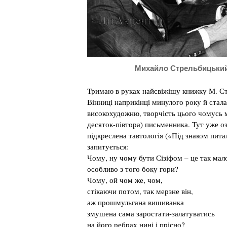
Михайло Стрельбицьки
Тримаю в руках найсвіжішу книжку М. Ст
Вінниці наприкінці минулого року й стала
високохудожню, творчість цього чомусь м
десяток-півтора) письменника. Тут уже оз
підкреслена тавтологія («Під знаком питал
запитується:
Чому, ну чому бути Сізіфом – це так мал
особливо з того боку гори?
Чому, ой чом же, чом,
стікаючи потом, так мерзне він,
аж прошмульгана вишиванка
змушена сама заростати-залатуватись
на його ребрах нині і прісно?