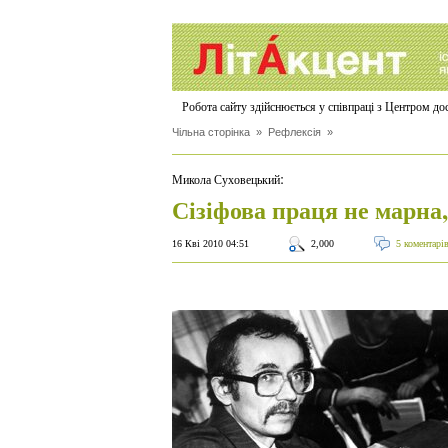
Робота сайту здійснюється у співпраці з Центром д
Чільна сторінка
»
Рефлексія
»
:
Микола Суховецький
Сізіфова праця не марна,
16 Кві 2010 04:51
2,000
5 коментарі