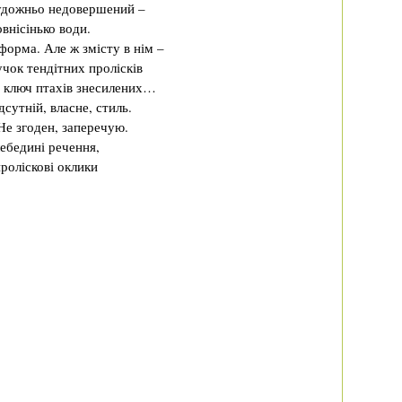
дожньо недовершений –
внісінько води.
форма. Але ж змісту в нім –
чок тендітних пролісків
 ключ птахів знесилених…
дсутній, власне, стиль.
Не згоден, заперечую.
лебедині речення,
проліскові оклики