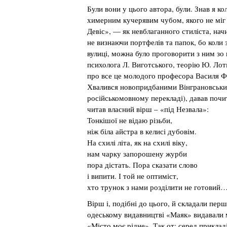
Були вони у цього автора, були. Знав я к
химерним кучерявим чубом, якого не міг
Девіс», — як невблаганного стиліста, нач
не визнаючи портфелів та папок, бо коли 
вулиці, можна було проговорити з ним зо 
психолога Л. Виготського, теорію Ю. Лот
про все це молодого професора Василя Ф
Хвалився новопридбаними Вінграновськи
російськомовному перекладі), давав почит
читав власний вірш – «під Незвала»:
Тонкішої не відаю різьби,
ніж біла айстра в келисі дубовім.
На схилі літа, як на схилі віку,
нам чарку запорошену журби
пора дістать. Пора сказати слово
і випити. І той не оптиміст,
хто трунок з нами розділити не готовий
Вірш і, подібні до цього, й складали пер
одеському видавництві «Маяк» видавали 
«Місто моє рідне». Так от: серед прикла