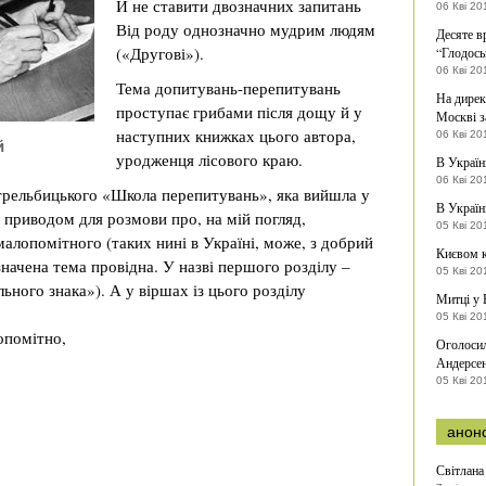
Й не ставити двозначних запитань
06 Кві 20
Від роду однозначно мудрим людям
Десяте в
(«Другові»).
“Глодось
06 Кві 20
Тема допитувань-перепитувань
На дирек
проступає грибами після дощу й у
Москві з
наступних книжках цього автора,
06 Кві 20
й
уродженця лісового краю.
В Україн
06 Кві 20
рельбицького «Школа перепитувань», яка вийшла у
В Україн
 приводом для розмови про, на мій погляд,
05 Кві 20
алопомітного (таких нині в Україні, може, з добрий
Києвом 
начена тема провідна. У назві першого розділу –
05 Кві 20
ьного знака»). А у віршах із цього розділу
Митці у 
05 Кві 20
опомітно,
Оголосил
Андерсе
05 Кві 20
анон
Світлана