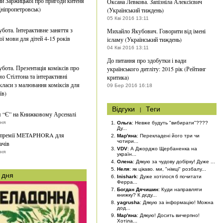
ни Заржицької про пригоди китеня
Оксана Левкова. Запізніла Алексієвич
ніпропетровськ)
(Український тиждень)
05 Кві 2016 13:11
убота. Інтерактивне заняття з
Михайло Якубович. Говорити від імені
ої мови для дітей 4-15 років
ісламу (Український тиждень)
04 Кві 2016 13:11
До питання про здобутки і вади
убота. Презентація коміксів про
українського дитліту: 2015 рік (Рейтинг
о Стілтона та інтерактивні
критика)
класи з малювання коміксів для
09 Бер 2016 16:18
їв)
Відгуки
|
Теги
 “Є” на Книжковому Арсеналі
тня
Ольга
: Невже будуть "вибирати"????
Ду...
 премії METAPHORA для
Мар'яна
: Перекладені його три чи
чотири...
ачів
VDV
: А Джорджо Щербаненка на
вня
україн...
Олена
: Дякую за чудову добірку! Дуже ...
Неля
: як цікаво. ми, "німці" розбалу...
 дня
Inishark
: Дуже хотілося б почитати
Ферра...
Богдан Дячишин
: Куди направляти
книжку? К дєду...
yagrusha
: Дякую за інформацію! Можна
дод...
Мар'яна
: Дякую! Досить вичерпно!
Хотіла...