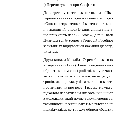
(«Перепитування про Сізіфа»);
Десь третину товстенького томика «Шко
перепитувань» складають сонети – розділ
«Сонетовоздвиження». І кожен сонет має
п’ятнадцятий, рядок із запитанням типу «
що прихилить небо?». Або: «Де ген Євген
Джамала ген?» (сонет «Григорій Гусейнов
запитаннях відчувається бажання діалогу,
читачем.
Друга книжка Михайла Стрельбицького н
«Звертання» (1979). І нині, сподивляючи 
обрій за вікном своєї робітні, він усе ча
вести пряму мову з читачем, не надто д
тропів, які, правда, у багатьох його колег
про вміння, як про позу. І все ж, можна 
підходом нарватися на якогось нинішньог
з молодших, який почне також перепитува
таємничість, плекані багатьма відстороне
індивідуалізм, де тут хоч обриси «башти з