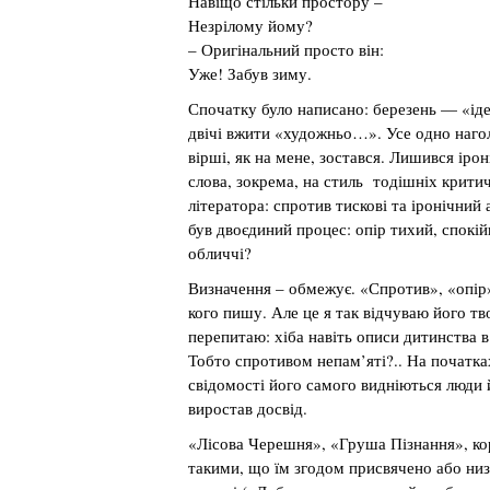
Навіщо стільки простору –
Незрілому йому?
– Оригінальний просто він:
Уже! Забув зиму.
Спочатку було написано: березень — «ід
двічі вжити «художньо…». Усе одно наго
вірші, як на мене, зостався. Лишився іро
слова, зокрема, на стиль тодішніх крити
літератора: спротив тискові та іронічний
був двоєдиний процес: опір тихий, спокій
обличчі?
Визначення – обмежує. «Спротив», «опір»
кого пишу. Але це я так відчуваю його тв
перепитаю: хіба навіть описи дитинства в
Тобто спротивом непам’яті?.. На початка
свідомості його самого видніються люди й
виростав досвід.
«Лісова Черешня», «Груша Пізнання», ко
такими, що їм згодом присвячено або низ