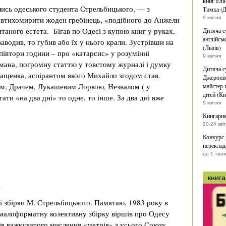
книг Елі
олись одеського студента Стрельбицького, — з
Тимка (Д
 втихомирити жоден гребінець, «подібного до Анжели
9 квітня
итаного естета. Бігав по Одесі з купою книг у руках,
Дитяча с
англійськ
заводив, то губив або їх у нього крали. Зустрівши на
(Львів)
півтори години – про «катарсис» у розумінні
9 квітня
мана, погромну статтю у товстому журналі і думку
Дитяча с
ащенка, аспірантом якого Михайло згодом став.
Джеронім
м, Драчем, Лукашевим Лоркою, Незвалом ( у
майстер-
дітей (Ки
ати «на два дні» то одне, то інше. За два дні вже
9 квітня
Книгарня
20-24 кві
Конкурс
переклад
до 1 тра
книга
…
ші збірки М. Стрельбицького. Памятаю, 1983 року в
малоформатну колективну збірку віршів про Одесу
дів важкуватого мислення «метрів» з усього Союзу