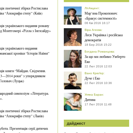
ція поетичної збірки Ростислава
ЛітАкцент
:
ва “Апокрифи степу” (Київ)
Мар’яна Прокопович:
«Бракує системності»
06 Кві 2016 16:17
ція українського видання роману
 Монтгомері «Рілла з Інглсайду»
Віра Агеєва
:
Леся Українка і російська
демократія
18 Бер 2016 15:22
ція українського видання
Богдана Романцова
:
манської хроніки “Історія Наїми”
За що ми любимо Умберто
Еко
22 Лют 2016 12:03
ція книги “Майдан. Свідчення.
Вано Крюґер
:
13—2014 роки” з упорядником
Дуче і Еко
Головач (Луцьк)
22 Лют 2016 10:36
ародний симпозіум «Література.
Уляна Баран
:
».
Дитина
17 Лют 2016 11:48
ція поетичної збірки Ростислава
ва “Апокрифи степу” (Львів)
дайджест
убота. Презентація серії дитячих