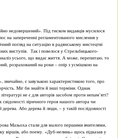
ейно недовершений». Під тиском видавців мусилося
лос на запереченні регламентованого мислення у
нічний погляд на ситуацію в радянському мистецтві
чних виступів. Так і повелося у Стрельбицького-
 аналіз усього, що видає життя. А може, перепитаю, то
ний, розрахований на роки – опір з усмішкою на
, звичайно, є завузькою характеристикою того, про
орчість. Міг би знайти й інші терміни. Однак
 літературі не є для авторів засобом проти непам’яті?
х свідомості ліричного героя нашого автора чи
 дерева. Або дерева й люди, – у такій послідовності
рова Мазьоха стали для малого першими вчителями,
ку віршів, або поему. «Дуб-нелинь» щось підказав у