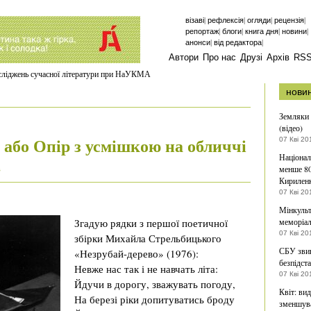
|
|
|
|
візаві
рефлексія
огляди
рецензія
|
|
|
|
репортаж
блоги
книга дня
новини
|
|
анонси
від редактора
Автори
Про нас
Друзі
Архів
RS
осліджень сучасної літератури при НаУКМА
нови
Земляки 
(відео)
 або Опір з усмішкою на обличчі
07 Кві 20
Націонал
менше 80
в
Кирилен
07 Кві 20
Мінкульт
Згадую рядки з першої поетичної
меморіал
07 Кві 20
збірки Михайла Стрельбицького
СБУ звин
«Незрубай-дерево» (1976):
безпідст
Невже нас так і не навчать літа:
07 Кві 20
Йдучи в дорогу, зважувать погоду,
Квіт: вид
На березі ріки допитуватись броду
зменшув