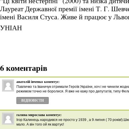
“Ці квіти нестерпні” (2000) та низка дитяч
Лауреат Державної премії імені Т. Г. Шевч
імені Василя Стуса. Живе й працює у Львов
УНІАН
6 коментарів
анатолій івченко
коментує:
Павличко та Іваничук отримали Героїв України, хоч і не чинили жодни
режимом точно не боролися. Я вже не кажу про депутатів, типу Фел
ВІДПОВІCТИ
галина мирослава
коментує:
Ігор Калинець народився не просто у 1939 , а 9 липня ( 70 років!).Шк
мало. А він того ой як вартує!