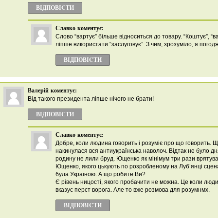
ВІДПОВІCТИ
Славко
коментує:
Слово “вартує” більше відноситься до товару. “Коштує”, “в
ліпше використати “заслуговує”. З чим, зрозуміло, я погод
ВІДПОВІCТИ
Валерій
коментує:
Від такого президента ліпше нічого не брати!
ВІДПОВІCТИ
Славко
коментує:
Добре, коли людина говорить і розуміє про що говорить. 
накинулася вся антиукраїнська наволоч. Відтак не було дня
родину не лили бруд. Ющенко як мінімум три рази врятував
Ющенко, якого цькують по розробленому на Луб’янці сцена
була Україною. А що робите Ви?
Є рівень ницості, якого пробачити не можна. Це коли люди
вказує перст ворога. Але то вже розмова для розумнмх.
ВІДПОВІCТИ