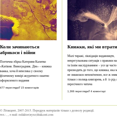
Коли зачинаються
Книжки, які ми втрат
абрикоси і війни
Малі тиражі, ліквідація видавництв,
неврегульована ситуація з правами на
Поетична збірка Катерини Калитко
та їхнім наслідуванням – усе це часто
«Катівня. Виноградник. Дім» – книжка
призводить до того, що книжка, яка 
важка, хоча й невелика у своєму
не лишилася непоміченою, все ж зник
фізичному вимірі акуратного ошатно
тільки з полиць книгарень, а й із рід-
оформленого видання
пересічного читача
//
477 перегляди
15 коментарів
//
1,366 перегляди
4 коментарі
© Літакцент, 2007-2015
.
Передрук матеріалів тільки з дозволу редакції.
тел.:
,
, е-маіl:
redaktor(вухо)litakcent.com