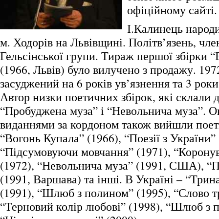
офіційному сайті.
І.Калинець народи
м. Ходорів на Львівщині. Політв’язень, чле
Гельсінської групи. Тираж першої збірки 
(1966, Львів) було вилучено з продажу. 197
засуджений на 6 років ув’язнення та 3 рок
Автор низки поетичних збірок, які склали 
“Пробуджена муза” і “Невольнича муза”. 
виданнями за кордоном також вийшли поет
“Вогонь Купала” (1966), “Поезії з України” 
“Підсумовуючи мовчання” (1971), “Корону
(1972), “Невольнича муза” (1991, США), “
(1991, Варшава) та інші. В Україні – “Трин
(1991), “Шлюб з полином” (1995), “Слово т
“Терновий колір любові” (1998), “Шлюб з 