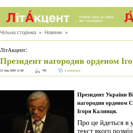
Чільна сторінка
»
Новини
»
:
ЛітАкцент
Президент нагородив орденом Іг
13 Лип 2009 11:08
790
6 коментарів
Президент України 
нагородив орденом 
Ігоря Калинця.
Про це йдеться в 
текст якого розмі