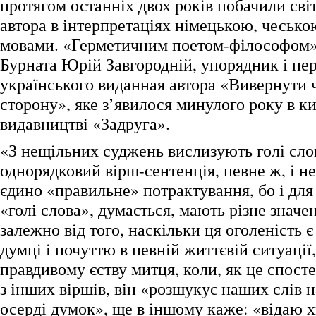
протягом останніх двох років побачили світ
автора в інтерпретаціях німецькою, чесько
мовами. «Герметичним поетом-філософом»
Бурната Юрій Завгородній, упорядник і пе
українського виданная автора «Вивернути ч
сторону», яке з’явилося минулого року в к
видавництві «Задруга».
«З нещільних суджень вислизують голі сло
однорядковий вірш-сентенція, певне ж, і н
єдино «правильне» потрактування, бо і для
«голі слова», думається, мають різне значен
залежно від того, наскільки ця оголеність 
думці і почуттю в певній життєвій ситуаці
правдивому єству митця, коли, як це спост
з інших віршів, він «розшукує наших слів 
осерді думок», ще в іншому каже: «відаю х