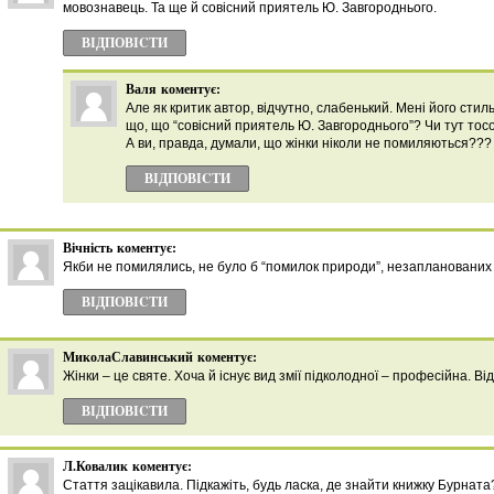
мовознавець. Та ще й совісний приятель Ю. Завгороднього.
ВІДПОВІCТИ
Валя
коментує:
Але як критик автор, відчутно, слабенький. Мені його стил
що, що “совісний приятель Ю. Завгороднього”? Чи тут тос
А ви, правда, думали, що жінки ніколи не помиляються???
ВІДПОВІCТИ
Вічність
коментує:
Якби не помилялись, не було б “помилок природи”, незаплановани
ВІДПОВІCТИ
МиколаСлавинський
коментує:
Жінки – це святе. Хоча й існує вид змії підколодної – професійна. Від
ВІДПОВІCТИ
Л.Ковалик
коментує:
Стаття зацікавила. Підкажіть, будь ласка, де знайти книжку Бурнат