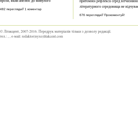
прози, який апелює до минулого
притомної рефлексії серед вітчизнян
літературного середовища не відчува
//
482 перегляди
1 коментар
//
676 перегляди
Прокоментуй!
© Літакцент, 2007-2016
.
Передрук матеріалів тільки з дозволу редакції.
тел.:
,
, е-маіl:
redaktor(вухо)litakcent.com