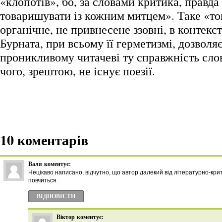
«клопотів», бо, за словами критика, правда 
товаришувати із кожним митцем». Таке «то
органічне, не привнесене ззовні, в контексті
Бурната, при всьому її герметизмі, дозволя
проникливому читачеві ту справжність слова
чого, зрештою, не існує поезії.
10 коментарів
Валя
коментує:
Нецікаво написано, відчутно, що автор далекий від літературно-кри
повчиться.
ВІДПОВІCТИ
Віктор
коментує: