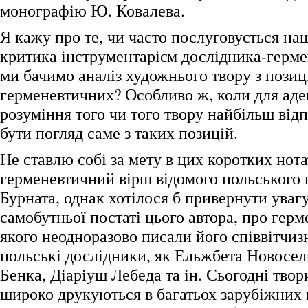
монографію Ю. Ковалева.
Я кажу про те, чи часто послуговується на
критика інструментарієм дослідника-герме
ми бачимо аналіз художнього твору з позиц
герменевтичних? Особливо ж, коли для аде
розуміння того чи того твору найбільш від
бути погляд саме з таких позицій.
Не ставлю собі за мету в цих коротких нот
герменевтичний вірш відомого польського 
Бурната, однак хотілося б привернути увагу
самобутньої постаті цього автора, про герм
якого неодноразово писали його співвітчизн
польські дослідники, як Ельжбета Новосел
Бенка, Діаріуш Лебеда та ін. Сьогодні твор
широко друкуються в багатьох зарубіжних