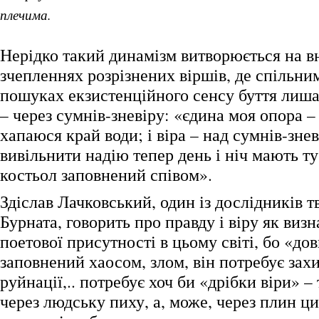
плечима.
Нерідко такий динамізм витворюється на в
зчепленнях розрізнених віршів, де спільни
пошуках екзистенційного сенсу буття лишає
– через сумнів-зневіру: «єдина моя опора 
хапаюся край води; і віра – над сумнів-зне
вивільнити надію тепер день і ніч мають т
костьол заповнений співом».
Здіслав Лачковський, один із дослідників т
Бурната, говорить про правду і віру як виз
поетової присутності в цьому світі, бо «до
заповнений хаосом, злом, він потребує захи
руйнації,.. потребує хоч би «дрібки віри» – 
через людську пиху, а, може, через плин ци