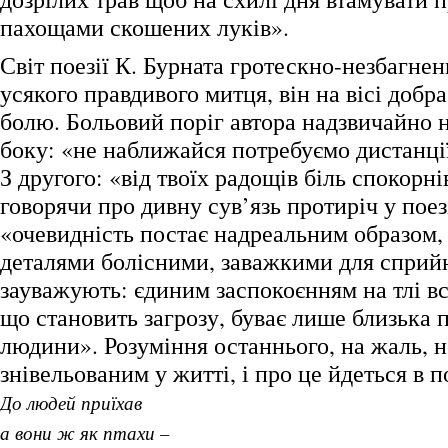
пахощами скошених луків».
Світ поезії К. Бурната гротескно-незбагненн
усякого правдивого митця, він на вісі добра 
болю. Больовий поріг автора надзвичайно н
боку: «не наближайся потребуємо дистанці
З другого: «від твоїх радощів біль спокорні
говорячи про дивну сув’язь протиріч у поезі
«очевидність постає надреальним образом, 
деталями болісними, заважкими для сприйн
зауважують: єдиним заспокоєнням на тлі вс
що становить загрозу, буває лише близька 
людини». Розуміння останнього, на жаль, н
знівельованим у житті, і про це йдеться в по
До людей приїхав
а вони ж як птахи –