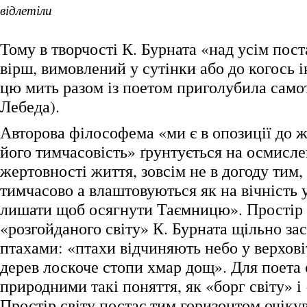
відлетіли
Тому в творчості К. Бурната «над усім пос
вірш, вимовлений у сутінки або до когось і
цю мить разом із поетом приголубила самот
Лебеда).
Авторова філософема «ми є в опозиції до ж
його тимчасовість» ґрунтується на осмисл
жертовності життя, зовсім не в догоду тим,
тимчасово а влаштовуються як на вічність у
лишати щоб осягнути Таємницю». Простір 
«розгойданого світу» К. Бурната щільно за
птахами: «птахи відчиняють небо у верховіт
дерев лоскоче стопи хмар дощ». Для поета 
природними такі поняття, як «борг світу» і 
Простір світу постає тим горизонтом очіку