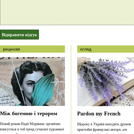
рецензія
огляд
Між богемою і терором
Pardon my French
Новий роман Надії Мориквас органічно
Щороку в Україні виходять друком
вписується в той тренд сучасної художньої
пристойні французькі автори, але