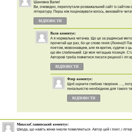
Шановна Валю!
Ви, очевидно, переплутали розважальний сайт із сайтом 
літературу. Перш ніж поціновувати когось, виховайте читач
ВІДПОВІCТИ
Валя
коментує:
А я нормальна читачка. Що це за радянські метод
прочитай ще раз, бо це слово генія (Лєніна)!! П
поетом, мовознавцем, але як критик, судячи з ць
що він слабенький. Це моя читацька позиція. Ст
Авторові треба повчитися писати рецензії і літ.к
ВІДПОВІCТИ
Флер
коментує:
Щоб оцінити глибоко творіння….., пот
геніальністю необхідною для такого тв
ВІДПОВІCТИ
МиколаСлавинський
коментує:
Шкода, що навіть жінки інколи помиляються. Автор цей і поет, і літер