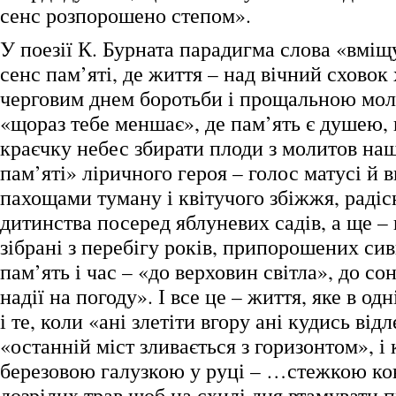
сенс розпорошено степом».
У поезії К. Бурната парадигма слова «вміщ
сенс пам’яті, де життя – над вічний сховок 
черговим днем боротьби і прощальною мол
«щораз тебе меншає», де пам’ять є душею,
краєчку небес збирати плоди з молитов на
пам’яті» ліричного героя – голос матусі й 
пахощами туману і квітучого збіжжя, радіс
дитинства посеред яблуневих садів, а ще – 
зібрані з перебігу років, припорошених с
пам’ять і час – «до верховин світла», до сон
надії на погоду». І все це – життя, яке в од
і те, коли «ані злетіти вгору ані кудись відл
«останній міст зливається з горизонтом», і 
березовою галузкою у руці – …стежкою ко
дозрілих трав щоб на схилі дня втамувати 