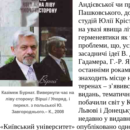
Андієвської чи п
Пашковського, д
студій Юлії Кріс
на увазі явища л
герменевтики як 
проблеми, що, у
засадничі ідеї В. 
Гадамера, Г.-Р. Я
останніми рокам
знаходить місце 
теренах – з’явив
видань, тематичн
Казімеж Бурнат. Вивернути час на
ліву сторону: Вірші / Упоряд. і
побачили світ у К
перекл. з польської Ю.
Львові і Донецьку
Завгороднього.– К., 2008
недавно у видав
«Київський університет» опубліковано од