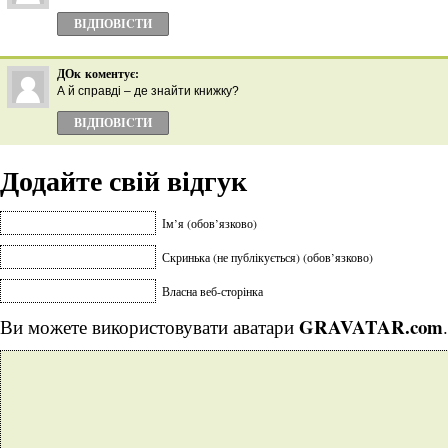
ВІДПОВІCТИ
ДОк
коментує:
А й справді – де знайти книжку?
ВІДПОВІCТИ
Додайте свій відгук
Ім’я (обов’язково)
Скринька (не публікується) (обов’язково)
Власна веб-сторінка
GRAVATAR.com
Ви можете використовувати аватари
.