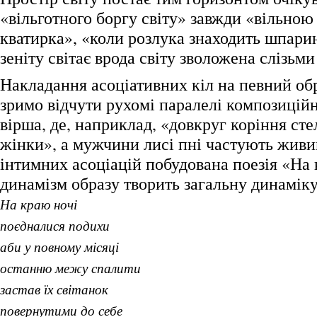
«вільготного боргу світу» завжди «вільною
кватирка», «коли розлука знаходить шпарин
зеніту світає врода світу зволожена слізьми
Накладання асоціативних кіл на певний обр
зримо відчути рухомі паралелі композицій
вірша, де, наприклад, «довкруг коріння сте
жінки», а мужчини лисі пні частують живи
інтимних асоціацій побудована поезія «На 
динамізм образу творить загальну динаміку
На краю ночі
поєдналися подихи
аби у повному місяці
останню межу спалити
застав їх світанок
повернутими до себе