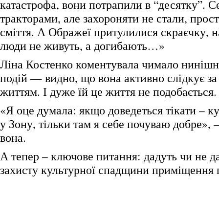
катастрофа, вони потрапили в “десятку”. С
тракторами, але захороняти не стали, прост
сміття. А Ображеї притулилися скраєчку, на 
люди не живуть, а догибають…»
Ліна Костенко коментувала чимало нинішн
подій — видно, що вона активно слідкує з
життям. І дуже їй це життя не подобається.
«Я оце думала: якщо доведеться тікати – ку
у Зону, тільки там я себе почуваю добре», –
вона.
А тепер – ключове питання: дадуть чи не д
захисту культурної спадщини приміщення 