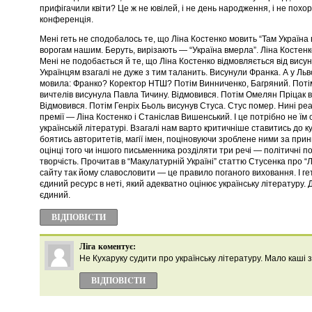
прифігачили квіти? Це ж не ювілей, і не день народження, і не похор
конференція.
Мені геть не сподобалось те, що Ліна Костенко мовить “Там Україна
ворогам нашим. Беруть, вирізають — “Україна вмерла”. Ліна Костенк
Мені не подобається й те, що Ліна Костенко відмовляється від вису
Українцям взагалі не дуже з тим таланить. Висунули Франка. А у Льво
мовила: Франко? Коректор НТШ? Потім Винниченко, Багряний. Потім
вичтелів висунула Павла Тичину. Відмовився. Потім Омелян Пріцак 
Відмовився. Потім Генріх Бьоль висунув Стуса. Стус помер. Нині реал
премії — Ліна Костенко і Станіслав Вишенський. І це потрібно не їм о
українській літературі. Взагалі нам варто критичніше ставитись до 
боятись авторитетів, магії імен, поціновуючи зроблене ними за пр
оцінці того чи іншого письменника розділяти три речі — політичні п
творчість. Прочитав в “Макулатурній Україні” статтю Стусенка про “
сайту так йому славословити — це правило поганого виховання. І ге
єдиний ресурс в неті, який адекватно оцінює українську літературу. 
єдиний.
ВІДПОВІCТИ
Ліга
коментує:
Не Кухаруку судити про українську літературу. Мало каші з
ВІДПОВІCТИ