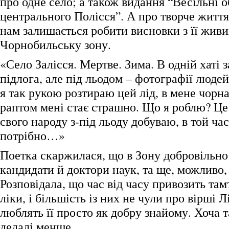
про одне село; а також видання “Весільні 
центрального Полісся”. А про творче житт
нам залишається робити висновки з її живи
Чорнобильську зону.
«Село Залісся. Мертве. Зима. В одній хаті 
підлога, але під льодом – фотографії людей,
я так рукою розтираю цей лід, в мене чорна
раптом мені стає страшно. Що я роблю? Це
свого народу з-під льоду добуваю, в той час
потрібно…»
Поетка скаржилася, що в Зону добровільно
кандидати й доктори наук, та ще, можливо,
Розповідала, що час від часу привозить т
ліки, і більшість із них не чули про вірші 
люблять її просто як добру знайому. Хоча 
дедалі менше.