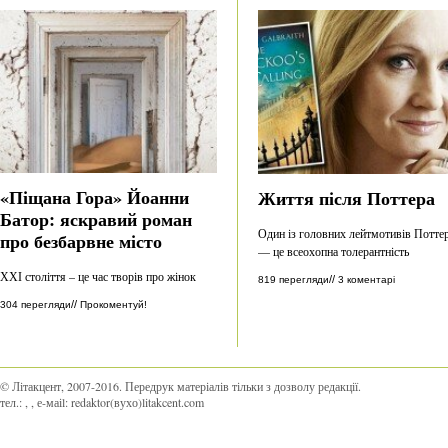
«Піщана Гора» Йоанни
Життя після Поттера
Батор: яскравий роман
Один із головних лейтмотивів Потте
про безбарвне місто
— це всеохопна толерантність
ХХІ століття – це час творів про жінок
//
819 перегляди
3 коментарі
//
304 перегляди
Прокоментуй!
© Літакцент, 2007-2016
.
Передрук матеріалів тільки з дозволу редакції.
тел.:
,
, е-маіl:
redaktor(вухо)litakcent.com