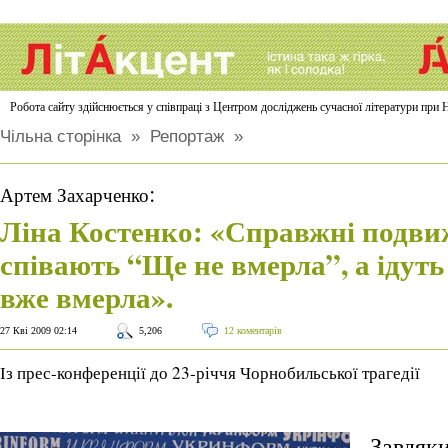
Робота сайту здійснюється у співпраці з Центром досліджень сучасної літератури п
Чільна сторінка
»
Репортаж
»
:
Артем Захарченко
Ліна Костенко: «Справжні подви
співають “Ще не вмерла”, а ідуть 
вже вмерла».
27 Кві 2009 02:14
5,206
12 коментарів
Із прес-конференції до 23-річчя Чорнобильської трагедії
Завдяки