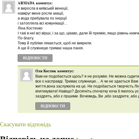
ARMADA
коментує:
я виросла в київській венеції,
навкруг мене росли акації,
а вода прибувала по інерції
і затопляла всі комунікації…
Ліна Костенко
І такі в неї всі вірші, і за що, цікаво, дали їй премію, якщо рівень ниж
По блату.
Тому й публіки лякається, щоб не викрили.
А ще й служницю тримає наша панія.
ВІДПОВІCТИ
Оля Костюк
коментує:
Вам не подобається щось? я не розумію. Не можна судити
все є насправді. Тримає служницю… А чи не здається Вам ,
життя,вона заслужила на це. Не подобається творчість Лі
кпитикувати! Навіщо? Досягніть спочатку хоча б якогось усп
заздрять, або є гіршими. Вочевидь, Ви ,або заздрите, або д
ВІДПОВІCТИ
Скасувати відповідь
Відповідь на допис