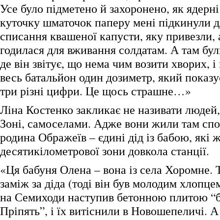
Усе було підметено й захоронено, як ядерні
куточку шматочок паперу мені підкинули д
списання квашеної капусти, яку привезли, 
годилася для вживання солдатам. А там були
де він звітує, що нема чим возити хворих, і 
весь батальйон один дозиметр, який показу
три різні цифри. Це щось страшне…»
Ліна Костенко закликає не називати людей,
Зоні, самоселами. Адже вони жили там спо
родина Ображеїв – єдині дід із бабою, які 
десятикілометрової зони довкола станції.
«Ця бабуня Олена – вона із села Хоромне.
заміж за діда (тоді він був молодим хлопце
на Семиходи наступив бетонною плитою “б
Пріпять”, і їх витіснили в Новошепеличі. А