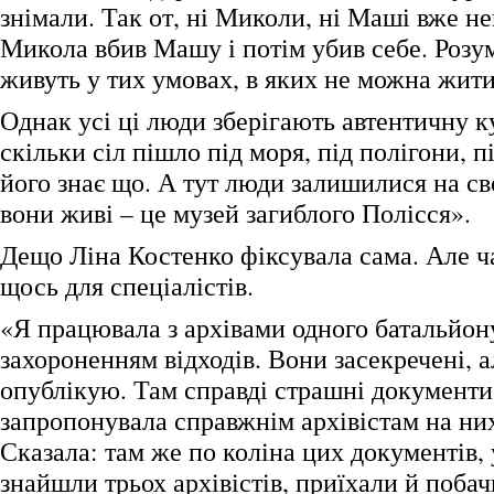
знімали. Так от, ні Миколи, ні Маші вже не
Микола вбив Машу і потім убив себе. Розу
живуть у тих умовах, в яких не можна жит
Однак усі ці люди зберігають автентичну к
скільки сіл пішло під моря, під полігони, п
його знає що. А тут люди залишилися на сво
вони живі – це музей загиблого Полісся».
Дещо Ліна Костенко фіксувала сама. Але 
щось для спеціалістів.
«Я працювала з архівами одного батальйон
захороненням відходів. Вони засекречені, а
опублікую. Там справді страшні документи,
запропонувала справжнім архівістам на ни
Сказала: там же по коліна цих документів,
знайшли трьох архівістів, приїхали й побач