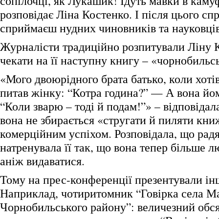
сопілочці, як Лукашик! Ідуть мавки в каму
розповідає Ліна Костенко. І після цього сп
сприймаєш нудних чиновників та науковців
Журналісти традиційно розпитували Ліну 
чекати на її наступну книгу – «чорнобильс
«Мого двоюрідного брата батько, коли хотів 
питав жінку: “Котра година?” — А вона йом
“Коли зварю – тоді й подам!”» – відповідал
вона не збирається «стругати й пиляти кни
комерційним успіхом. Розповідала, що рад
натренувала її так, що вона тепер більше л
аніж видаватися.
Тому на прес-конференції презентували ін
Наприклад, чотиритомник “Говірка села М
Чорнобильського району”: величезний обся