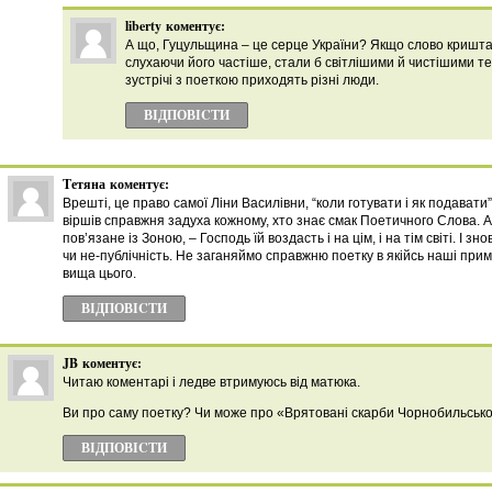
liberty
коментує:
А що, Гуцульщина – це серце України? Якщо слово криштал
слухаючи його частіше, стали б світлішими й чистішими тем
зустрічі з поеткою приходять різні люди.
ВІДПОВІCТИ
Тетяна
коментує:
Врешті, це право самої Ліни Василівни, “коли готувати і як подавати”, 
віршів справжня задуха кожному, хто знає смак Поетичного Слова. А
пов’язане із Зоною, – Господь їй воздасть і на цім, і на тім світі. І зно
чи не-публічність. Не заганяймо справжню поетку в якійсь наші при
вища цього.
ВІДПОВІCТИ
JB
коментує:
Читаю коментарі і ледве втримуюсь від матюка.
Ви про саму поетку? Чи може про «Врятовані скарби Чорнобильськ
ВІДПОВІCТИ