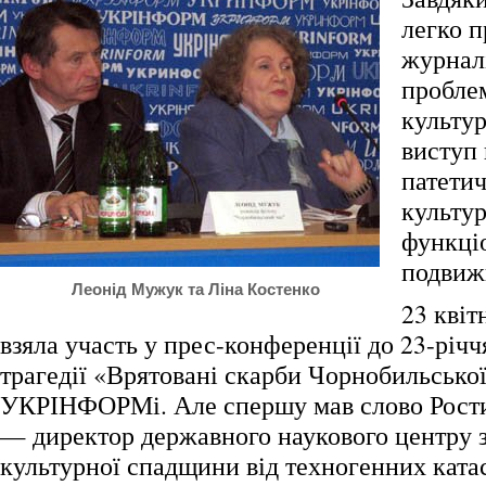
легко п
журнал
проблем
культур
виступ
патетич
культу
функціо
подвиж
Леонід Мужук та Ліна Костенко
23 квіт
взяла участь у прес-конференції до 23-річ
трагедії «Врятовані скарби Чорнобильсько
УКРІНФОРМі. Але спершу мав слово Рост
— директор державного наукового центру 
культурної спадщини від техногенних ката