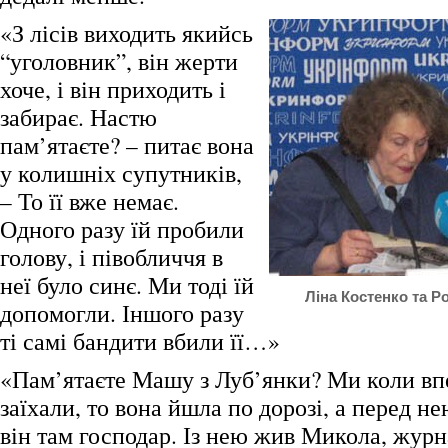
«З лісів виходить якийсь
“уголовник”, він жерти
хоче, і він приходить і
забирає. Настю
пам’ятаєте? – питає вона
у колишніх супутників,
– То її вже немає.
Одного разу їй пробили
голову, і півобличчя в
неї було синє. Ми тоді їй
Ліна Костенко та 
допомогли. Іншого разу
ті самі бандити вбили її…»
«Пам’ятаєте Машу з Луб’янки? Ми коли вп
заїхали, то вона йшла по дорозі, а перед не
він там господар. Із нею жив Микола, журн