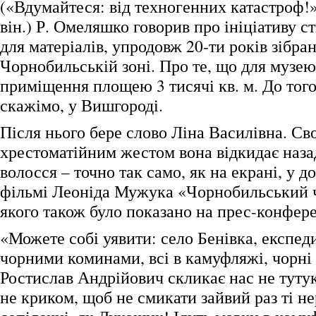
(«Вдумайтеся: від техногенних катастроф!
він.) Р. Омеляшко говорив про ініціативу 
для матеріалів, упродовж 20-ти років зібра
Чорнобильській зоні. Про те, що для музею
приміщення площею 3 тисячі кв. м. До того 
скажімо, у Вишгороді.
Після нього бере слово Ліна Василівна. Св
хрестоматійним жестом вона відкидає назад
волосся – точно так само, як на екрані, у 
фільмі Леоніда Мужука «Чорнобильський ч
якого також було показано на прес-конфере
«Можете собі уявити: село Бенівка, експеди
чорними коминами, всі в камуфляжі, чорні 
Ростислав Андрійович скликає нас не туту
не криком, щоб не смикати зайвий раз ті не