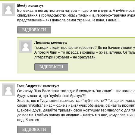
liberty
коментує:
Вочевидь, в неї артистична натура – і цього не відняти. А публічност
спілкування з громадськістю. Якась таємнича, героїчно-трагічна аура в
представників – як і довкола самої України. І є вона, і нема її.
ВІДПОВІCТИ
Людмила
коментує:
Господи, люди. про що ви говорите? Де ви бачили людей у 
А поезія Ліни – то як вода з криниці – жива, влучна. От ті
літератури і України – не зрахувати.
ВІДПОВІCТИ
Іван Андрусяк
коментує:
Ось тому Ліна Василівна так рідко й виходить “на люди” – що кожне с
будуть казати, що “публічності бракує”!!!
Знаєте, що в Гуцульщині називається “публічністю”? Те, що випливає 
слово “публІка” в нас – одне з найтяжчих обзивань, ба навіть прокля
Шановні друзі, давайте тримати свою жовтушну термінологію для таб
до поетів. І маймо повагу до людини – навіть ті з нас, кому поезія ч
подобається.
ВІДПОВІCТИ