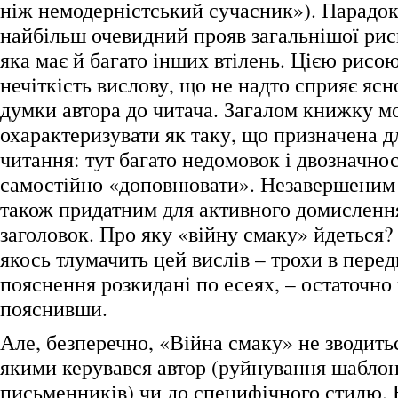
ніж немодерністський сучасник»). Парадок
найбільш очевидний прояв загальнішої рис
яка має й багато інших втілень. Цією рисою
нечіткість вислову, що не надто сприяє я
думки автора до читача. Загалом книжку 
охарактеризувати як таку, що призначена д
читання: тут багато недомовок і двозначнос
самостійно «доповнювати». Незавершеним
також придатним для активного домислення,
заголовок. Про яку «війну смаку» йдеться?
якось тлумачить цей вислів – трохи в перед
пояснення розкидані по есеях, – остаточно 
пояснивши.
Але, безперечно, «Війна смаку» не зводитьс
якими керувався автор (руйнування шаблон
письменників) чи до специфічного стилю.