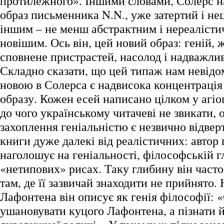
протилежного». Іншими словами, Солерс н
образ письменника N.N., уже затертий і не
іншим – не менш абстрактним і нереалісти
новішим. Ось він, цей новий образ: геній, 
сповнене пристрастей, насолод і надважлив
Складно сказати, що цей типаж нам невідо
новою в Солерса є надвисока концентрація
образу. Кожен есей написано цілком у агіо
до чого українському читачеві не звикати,
захоплення геніальністю є незвично відве
книги дуже далекі від реалістичних: автор
наголошує на геніальності, філософській г
«нетипових» рисах. Таку глибину він часто
там, де її зазвичай знаходити не прийнято.
Лафонтена він описує як генія філософії:
ушановувати куцого Лафонтена, а пізнати й