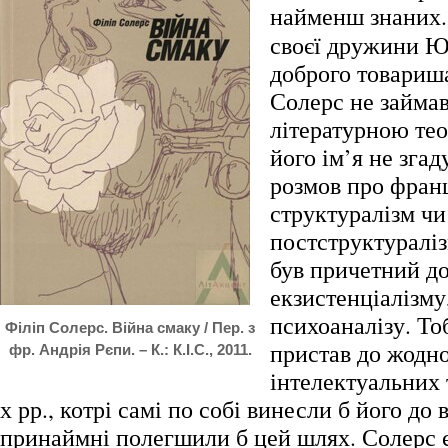
найменш знаних.
своєї дружини Юл
доброго товариша
Солерс не займа
літературною тео
його ім’я не згад
розмов про фран
структуралізм чи
постструктураліз
був причетний д
екзистенціалізму
психоаналізу. То
Філіп Солерс. Війна смаку / Пер. з
пристав до жодно
фр. Андрія Рєпи. – К.: К.І.С., 2011.
інтелектуальних 
х рр., котрі самі по собі винесли б його до
принаймні полегшили б цей шлях. Солерс 