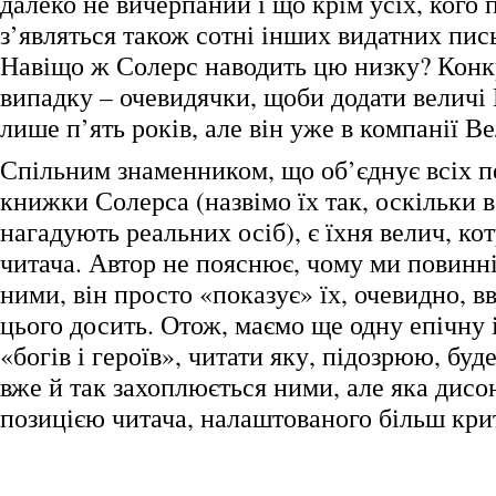
далеко не вичерпаний і що крім усіх, кого 
з’являться також сотні інших видатних пис
Навіщо ж Солерс наводить цю низку? Конк
випадку – очевидячки, щоби додати величі
лише п’ять років, але він уже в компанії В
Спільним знаменником, що об’єднує всіх 
книжки Солерса (назвімо їх так, оскільки 
нагадують реальних осіб), є їхня велич, ко
читача. Автор не пояснює, чому ми повинн
ними, він просто «показує» їх, очевидно, 
цього досить. Отож, маємо ще одну епічну 
«богів і героїв», читати яку, підозрюю, буде
вже й так захоплюється ними, але яка дисо
позицією читача, налаштованого більш кри