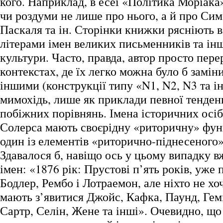
кого. Наприклад, в есеї «Політика Моріака»
чи роздуми не лише про нього, а й про Сим
Паскаля та ін. Сторінки книжки рясніють 
літерами імен великих письменників та інш
культури. Часто, правда, автор просто пере
контекстах, де їх легко можна було б замі
іншими (конструкції типу «N1, N2, N3 та ін.
мимохідь, лише як приклади певної тенденц
побіжних порівнянь. Імена історичних осіб
Солерса мають своєрідну «риторичну» фун
один із елементів «риторично-піднесеного
Здавалося б, навіщо ось у цьому випадку в
імен: «1876 рік: Прустові п’ять років, уже
Бодлер, Рембо і Лотраемон, але ніхто не хо
мають з’явитися Джойс, Кафка, Паунд, Гемі
Сартр, Селін, Жене та інші». Очевидно, що