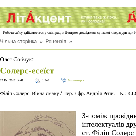
Робота сайту здійснюється у співпраці з Центром досліджень сучасної літератури п
Чільна сторінка
»
Рецензія
»
:
Олег Собчук
Солерс-есеїст
17 Кві 2012 14:41
1,946
9 коментарів
Філіп Солерс. Війна смаку / Пер. з фр. Андрія Рєпи. – К.: К.І.
З-поміж провідн
інтелектуалів др
ст. Філіп Солерс 