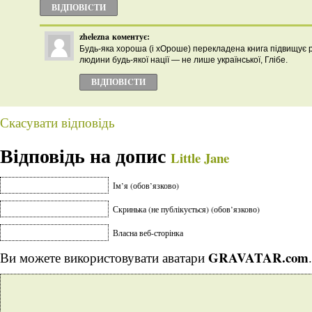
ВІДПОВІCТИ
zhelezna
коментує:
Будь-яка хороша (і хОроше) перекладена книга підвищує рі
людини будь-якої нації — не лише української, Глібе.
ВІДПОВІCТИ
Скасувати відповідь
Відповідь на допис
Little Jane
Ім’я (обов’язково)
Скринька (не публікується) (обов’язково)
Власна веб-сторінка
GRAVATAR.com
Ви можете використовувати аватари
.