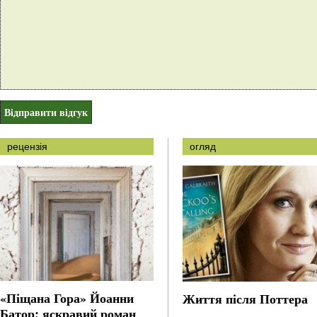
рецензія
огляд
«Піщана Гора» Йоанни
Життя після Поттера
Батор: яскравий роман