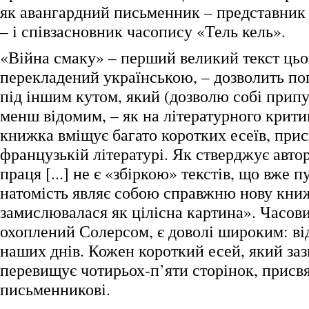
як авангардний письменник – представник
– і співзасновник часопису «Тель кель».
«Війна смаку» – перший великий текст цьог
перекладений українською, – дозволить по
під іншим кутом, який (дозволю собі припу
менш відомим, – як на літературного критик
книжка вміщує багато коротких есеїв, при
французькій літературі. Як стверджує автор
праця [...] не є «збіркою» текстів, що вже п
натомість являє собою справжню нову книж
замислювалася як цілісна картина». Часов
охоплений Солерсом, є доволі широким: від
наших днів. Кожен короткий есей, який заз
перевищує чотирьох-п’яти сторінок, прис
письменникові.