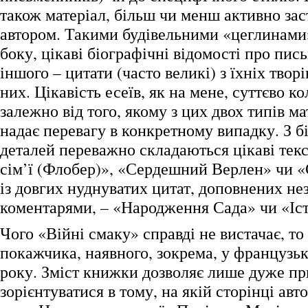
також матеріал, більш чи менш активно за
автором. Такими будівельними «цеглинами»
боку, цікаві біографічні відомості про пис
іншого – цитати (часто великі) з їхніх творі
них. Цікавість есеїв, як на мене, суттєво к
залежно від того, якому з цих двох типів м
надає перевагу в конкретному випадку. З б
деталей переважно складаються цікаві тек
сім’ї (Флобер)», «Сердешний Верлен» чи «
із довгих нуднуватих цитат, доповнених н
коментарями, – «Народження Сада» чи «Іст
Чого «Війні смаку» справді не вистачає, то
покажчика, наявного, зокрема, у французь
року. Зміст книжки дозволяє лише дуже п
зорієнтуватися в тому, на якій сторінці авт