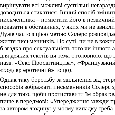
вирішувати всі можливі суспільні негаразд
доводиться стикатися. Інший спосіб змінит
письменника – помістити його в незвичний
показати в обставинах, у яких ми не звикли
Дуже часто з цією метою Солерс розповідає
життя письменників. По суті, чи не в кожно
б згадка про сексуальність того чи іншого а
для деяких текстів ця тема є головною, що 
назв: «Секс Просвітництва», «Французький
«Бодлер еротичний» тощо).
Однак таку боротьбу за звільнення від сте
способів зображати письменників Солерс з
не для того, щоби протиставити їм образ ре
пише в передмові: «Упередження завжди п
за автором людину: у моєму випадку треба