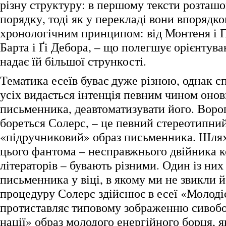
різну структуру: в першому тексти розташо
порядку, тоді як у перекладі вони впорядко
хронологічним принципом: від Монтеня і П
Барта і Ґі Дебора, – що полегшує орієнтува
надає їй більшої стрункості.
Тематика есеїв буває дуже різною, однак с
усіх видається інтенція певним чином онов
письменника, деавтоматизувати його. Ворог
бореться Солерс, – це певний стереотипний
«підручниковий» образ письменника. Шля
цього фантома – несправжнього двійника к
літераторів – бувають різними. Один із них
письменника у віці, в якому ми не звикли й
процедуру Солерс здійснює в есеї «Молоді
протиставляє типовому зображенню сивобо
нації» образ молодого енергійного борця, 