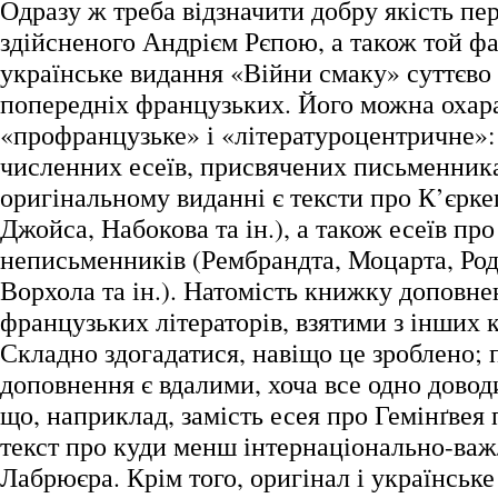
Одразу ж треба відзначити добру якість пе
здійсненого Андрієм Рєпою, а також той фа
українське видання «Війни смаку» суттєво 
попередніх французьких. Його можна охар
«профранцузьке» і «літературоцентричне»:
численних есеїв, присвячених письменника
оригінальному виданні є тексти про К’єрке
Джойса, Набокова та ін.), а також есеїв про
неписьменників (Рембрандта, Моцарта, Род
Ворхола та ін.). Натомість книжку доповне
французьких літераторів, взятими з інших
Складно здогадатися, навіщо це зроблено; 
доповнення є вдалими, хоча все одно довод
що, наприклад, замість есея про Гемінґвея
текст про куди менш інтернаціонально-ва
Лабрюєра. Крім того, оригінал і українськ