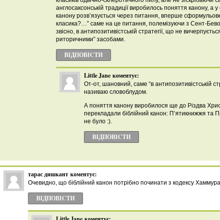
класиків одвічно-склеротичного пилу, але не зіскрібаючи 
англосаксонській традиції виробилось поняття канону, а у
канону розв’язується через питання, вперше сформульов
класика?…” саме на це питання, полемізуючи з Сент-Бевом,
звісно, в антипозитивістській стратегії, що не вичерпуєтьс
риторичними” засобами.
ВІДПОВІCТИ
Little Jane
коментує:
От-от, шановний, саме “в антипозитивістській стра
називаю словоблудом.
А поняття канону виробилося ще до Різдва Хрис
перекладали біблійний канон: П’ятикнижжя та Пр
не було :).
ВІДПОВІCТИ
тарас дишкант
коментує:
Очевидно, що біблійний канон потрібно починати з кодексу Хаммура
ВІДПОВІCТИ
Little Jane
коментує: