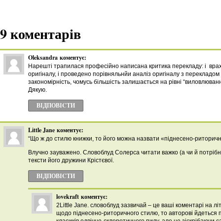
9 коментарів
Oleksandra
коментує:
Нарешті трапилася професійно написана критика перекладу: і врах
оригіналу, і проведено порівняльнйи аналіз оригіналу з перекладом 
закономірність, чомусь більшість залишається на рівні “виловлювання
Дякую.
ВІДПОВІCТИ
Little Jane
коментує:
“Що ж до стилю книжки, то його можна назвати «піднесено-риторичн
Влучно зауважено. Словоблуд Солерса читати важко (а чи й потрібно
тексти його дружини Крістєвої.
ВІДПОВІCТИ
lovekraft
коментує:
2Little Jane. словоблуд зазвичай – це ваші коментарі на л
щодо піднесено-риторичного стилю, то авторові йдеться 