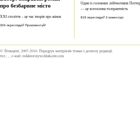
Один із головних лейтмотивів Потте
про безбарвне місто
— це всеохопна толерантність
ХХІ століття – це час творів про жінок
//
818 перегляди
3 коментарі
//
304 перегляди
Прокоментуй!
© Літакцент, 2007-2016
.
Передрук матеріалів тільки з дозволу редакції.
тел.:
,
, е-маіl:
redaktor(вухо)litakcent.com