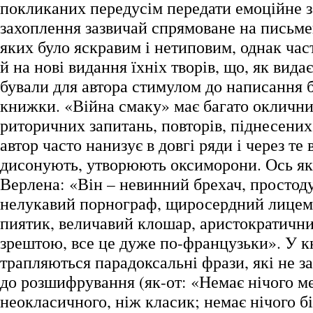
покликаних передусім передати емоційне 
захоплення зазвичай спрямоване на письме
яких було яскравим і нетиповим, однак час
й на нові видання їхніх творів, що, як видає
бували для автора стимулом до написання ба
книжки. «Війна смаку» має багато оклични
риторичних запитань, повторів, піднесених 
автор часто нанизує в довгі ряди і через те
дисонують, утворюють оксиморони. Ось як
Верлена: «Він – невинний брехач, простод
нелукавий порнограф, щиросердний лицем
пиятик, величавий клошар, аристократични
зрештою, все це дуже по-французьки». У к
трапляються парадоксальні фрази, які не 
до розшифрування (як-от: «Немає нічого 
неокласичного, ніж класик; немає нічого б