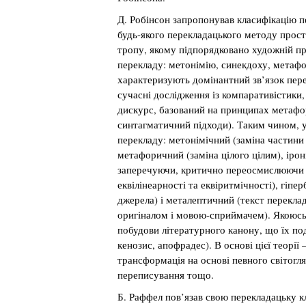
Д. Робінсон запропонував класифікацію пе
будь-якого перекладацького методу прос
тропу, якому підпорядковано художній пр
перекладу: метонімію, синекдоху, метафо
характеризують домінантний зв’язок пере
сучасні дослідження із компаративістики,
дискурс, базований на принципах метафо
синтагматичний підходи). Таким чином, у 
перекладу: метонімічний (заміна частини
метафоричний (заміна цілого цілим), ірон
заперечуючи, критично переосмислюючи й
еквілінеарності та еквіритмічності), гіп
джерела) і металептичний (текст перекла
оригіналом і мовою-сприймачем). Якоюсь
побудови літературного канону, що їх пода
кенозис, апофрадес). В основі цієї теорі
трансформація на основі певного світогл
переписування тощо.
Б. Раффел пов’язав свою перекладацьку к