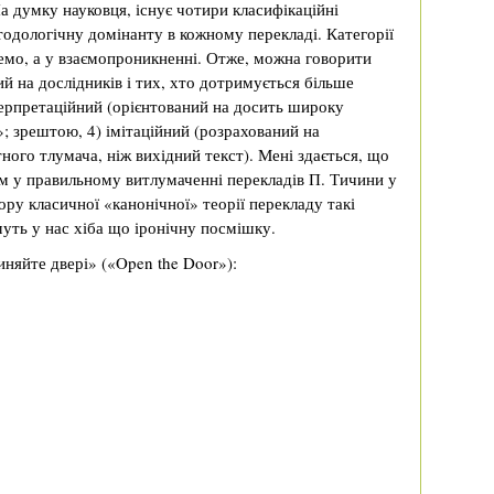
На думку науковця, існує чотири класифікаційні
тодологічну домінанту в кожному перекладі. Категорії
емо, а у взаємопроникненні. Отже, можна говорити
й на дослідників і тих, хто дотримується більше
нтерпретаційний (орієнтований на досить широку
»; зрештою, 4) імітаційний (розрахований на
тного тлумача, ніж вихідний текст). Мені здається, що
м у правильному витлумаченні перекладів П. Тичини у
ору класичної «канонічної» теорії перекладу такі
уть у нас хіба що іронічну посмішку.
няйте двері» («Open the Door»):