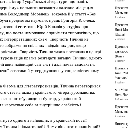
ть в історії української літератури, що навіть
7 квітня
дернізму» не змогла визначити належне місце для
Презента
Мельникі
атиме Володимир Моренець, зокрема й у статті «Без
7 квітня
 були предметом наукових праць Григорія Клочека,
Презента
цептивної естетики. Юрій Ковалів у студіях про
Люсі-Мод
му, що поета неможливо сприймати типологічно, що
(Львів)
их інтерпретаційних схем. Творчість Тичини не
7 квітня
о зображення спільних і відмінних рис, якщо
Презента
рністами. Творчість Тичини також поставала в центрі
давньоос
(Київ)
атурознавців прагне розгадати загадку Тичини, одного
8 квітня
ий явив найвищий світ злет і далі почав замовкати,
Презента
леної естетики й утверджуючись у соцреалістичному
Київ, 20
Уляною 
8 квітня
а Ферма для літературознавців. Тичина перетворився
VII Міжн
 хто стає на шлях українського літературознавства.
Діти. Час
ського штибу, людина-бунтар, український
7-8 квітня
тя картатиме себе за внутрішню слабкість і
Презента
Мельникі
9 квітня
гнуто одного з найвищих в українській поезії
Дитяча с
му Тичина ідіоматичний? Чому він антитипологічний?