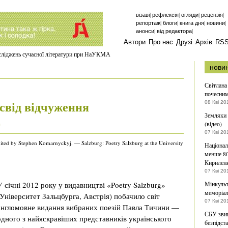
|
|
|
|
візаві
рефлексія
огляди
рецензія
|
|
|
|
репортаж
блоги
книга дня
новини
|
|
анонси
від редактора
Автори
Про нас
Друзі
Архів
RS
осліджень сучасної літератури при НаУКМА
нови
Світлана
почесни
свід відчуження
08 Кві 20
Земляки 
(відео)
в
07 Кві 20
dited by Stephen Komarnyckyj. — Salzburg: Poetry Salzburg at the University
Націонал
менше 80
Кирилен
07 Кві 20
У січні 2012 року у видавництві «Poetry Salzburg»
Мінкульт
меморіал
(Університет Зальцбурга, Австрія) побачило світ
07 Кві 20
англомовне видання вибраних поезій Павла Тичини —
СБУ звин
одного з найяскравіших представників українського
безпідст