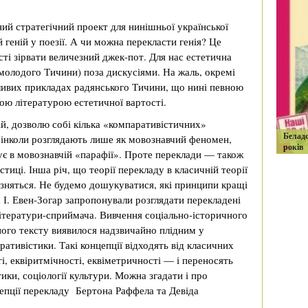
й стратегічний проект для нинішньої української
геній у поезії. А чи можна перекласти генія? Це
ті зірвати величезний джек-пот. Для нас естетична
молодого Тичини) поза дискусіями. На жаль, окремі
хливих прикладах радянського Тичини, що нині певною
кою літературою естетичної вартості.
ій, дозволю собі кілька «компаративістичних»
Белад
д інколи розглядають лише як мовознавчий феномен,
років
є в мовознавчій «парафії». Проте переклади — також
тиці. Інша річ, що теорії перекладу в класичній теорії
різняться. Не будемо дошукуватися, які принципи кращі
а І. Евен-Зогар запропонували розглядати перекладені
 літератури-сприймача. Вивчення соціально-історичного
ого тексту виявилося надзвичайно плідним у
ративістики. Такі концепції відходять від класичних
і, еквіритмічності, еквіметричності — і переносять
ки, соціології культури. Можна згадати і про
епції перекладу Бертона Раффела та Девіда