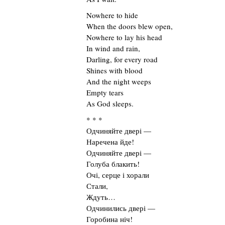
Nowhere to hide
When the doors blew open,
Nowhere to lay his head
In wind and rain,
Darling, for every road
Shines with blood
And the night weeps
Empty tears
As God sleeps.
* * *
Одчиняйте двері —
Наречена йде!
Одчиняйте двері —
Голуба блакить!
Очі, серце і хорали
Стали,
Ждуть…
Одчинились двері —
Горобина ніч!