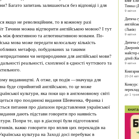
книг Елі
? Багато запитань залишаються без відповіді і для
Тимка (Д
9 квітня
Дитяча с
ся якщо не революційним, то в кожному разі
англійськ
іт Тичини можна відтворити англійською мовою? І тут
(Львів)
сть між флективною та аглютинативною мовами. По-
9 квітня
ійська мова може передати колосальну кількість
Дитяча с
Джеронім
особливих метафор, побудованих за такими
майстер-
непридатними чи неприродними для англійської мови?
дітей (Ки
дальності реальності, схопленої в єдності чуттєвого та
9 квітня
ктильного.
Книгарня
20-24 кві
ому видавництві. А отже, ця подія —значуща для
Конкурс
ина буде сприйнятий англійською, то це може
переклад
раїнської культури, яка поки що в англомовному світі
до 1 тра
деться про поодинокі видання Шевченка, Франка і
ється питання про діапазон представлення української
книга
 видання дають підстави говорити про наявність
тури. Попри те, що в діаспорі були підготовлені
тників, важко говорити про вплив цих перекладів на
країнська культура на Заході досі перебуває в