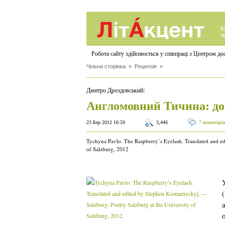
Робота сайту здійснюється у співпраці з Центром д
Чільна сторінка
»
Рецензія
»
:
Дмитро Дроздовський
Англомовний Тичина: до
23 Бер 2012 16:59
3,446
7 коментарі
Tychyna Pavlo. The Raspberry’s Eyelash. Translated and e
of Salzburg, 2012