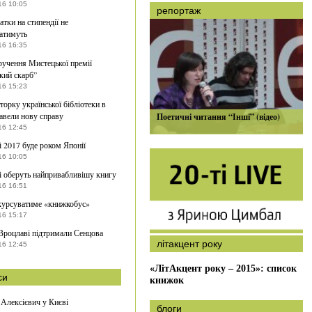
16 10:05
репортаж
атки на стипендії не
атимуть
16 16:35
ручення Мистецької премії
кий скарб”
16 15:23
торку української бібліотеки в
авели нову справу
Поетичні читання “Інші” (відео)
16 12:45
і 2017 буде роком Японії
16 10:05
і оберуть найпривабливішу книгу
16 16:51
курсуватиме «книжкобус»
16 15:17
Вроцлаві підтримали Сенцова
літакцент року
16 12:45
«ЛітАкцент року – 2015»: список
си
книжок
 Алексієвич у Києві
блоги