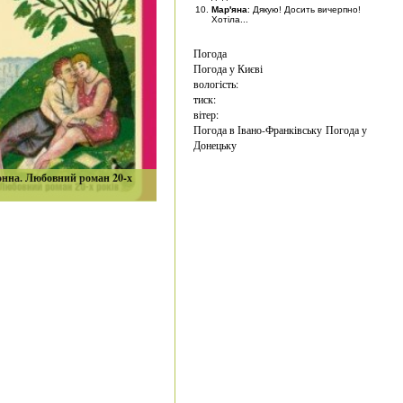
Мар'яна
: Дякую! Досить вичерпно!
Хотіла...
Погода
Погода у
Києві
вологість:
тиск:
вітер:
Погода в Івано-Франківську
Погода у
Донецьку
онна. Любовний роман 20-х