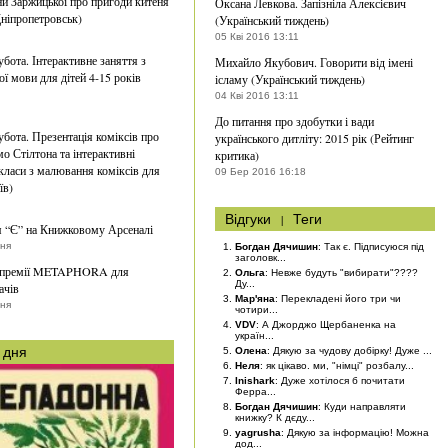
ни Заржицької про пригоди китеня
Оксана Левкова. Запізніла Алексієвич
ніпропетровськ)
(Український тиждень)
05 Кві 2016 13:11
убота. Інтерактивне заняття з
Михайло Якубович. Говорити від імені
ої мови для дітей 4-15 років
ісламу (Український тиждень)
04 Кві 2016 13:11
До питання про здобутки і вади
убота. Презентація коміксів про
українського дитліту: 2015 рік (Рейтинг
о Стілтона та інтерактивні
критика)
класи з малювання коміксів для
09 Бер 2016 16:18
їв)
Відгуки
|
Теги
 “Є” на Книжковому Арсеналі
тня
Богдан Дячишин
: Так є. Підписуюся під
заголовк...
 премії METAPHORA для
Ольга
: Невже будуть "вибирати"????
Ду...
ачів
Мар'яна
: Перекладені його три чи
вня
чотири...
VDV
: А Джорджо Щербаненка на
україн...
 дня
Олена
: Дякую за чудову добірку! Дуже ...
Неля
: як цікаво. ми, "німці" розбалу...
Inishark
: Дуже хотілося б почитати
Ферра...
Богдан Дячишин
: Куди направляти
книжку? К дєду...
yagrusha
: Дякую за інформацію! Можна
дод...