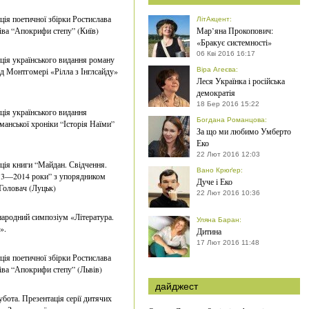
ція поетичної збірки Ростислава
ЛітАкцент
:
ва “Апокрифи степу” (Київ)
Мар’яна Прокопович:
«Бракує системності»
06 Кві 2016 16:17
ція українського видання роману
 Монтгомері «Рілла з Інглсайду»
Віра Агеєва
:
Леся Українка і російська
демократія
18 Бер 2016 15:22
ція українського видання
Богдана Романцова
:
манської хроніки “Історія Наїми”
За що ми любимо Умберто
Еко
22 Лют 2016 12:03
ція книги “Майдан. Свідчення.
Вано Крюґер
:
13—2014 роки” з упорядником
Дуче і Еко
Головач (Луцьк)
22 Лют 2016 10:36
ародний симпозіум «Література.
Уляна Баран
:
».
Дитина
17 Лют 2016 11:48
ція поетичної збірки Ростислава
ва “Апокрифи степу” (Львів)
дайджест
убота. Презентація серії дитячих