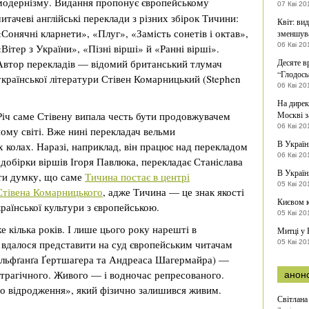
модернізму.
Видання пропонує європейському
07 Кві 20
читачеві англійські переклади з різних збірок Тичини:
Квіт: вид
«Сонячні кларнети», «Плуг», «Замість сонетів і октав»,
зменшув
06 Кві 20
«Вітер з України», «Пізні вірші» й «Ранні вірші».
Автор перекладів — відомий британський тлумач
Десяте в
“Глодось
української літератури Стівен Комарницький (Stephen
06 Кві 20
На дирек
 Річ саме Стівену випала честь бути продовжувачем
Москві з
06 Кві 20
ному світі. Вже нині перекладач вельми
В Україн
 колах. Наразі, наприклад, він працює над перекладом
06 Кві 20
обірки віршів Ігоря Павлюка, перекладає Станіслава
В Україн
ти думку, що саме
Тичина постає в центрі
05 Кві 20
 Стівена Комарницького
, адже Тичина — це знак якості
Києвом 
країнської культури з європейською.
05 Кві 20
 кілька років. І лише цього року нарешті в
Митці у 
вдалося представити на суд європейським читачам
05 Кві 20
ольфґанґа Ґертшагера та Андреаса Шагермайра) —
й трагічного. Живого — і водночас репресованого.
анон
го відродження», який фізично залишився живим.
Світлана