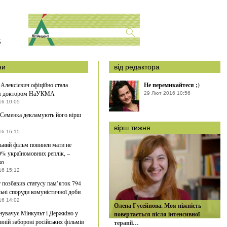
S
ни
від редактора
 Алексієвич офіційно стала
Не перемикайтеся ;)
м доктором НаУКМА
29 Лют 2016 10:56
16 10:05
Семенка декламують його вірш
вірш тижня
16 16:15
ьний фільм повинен мати не
% україномовних реплік, –
ко
16 15:12
 позбавив статусу пам’яток 794
ьні споруди комуністичної доби
16 14:02
Олена Гусейнова. Моя ніжність
увачує Мінкульт і Держкіно у
повертається після інтенсивної
авній забороні російських фільмів
терапії…