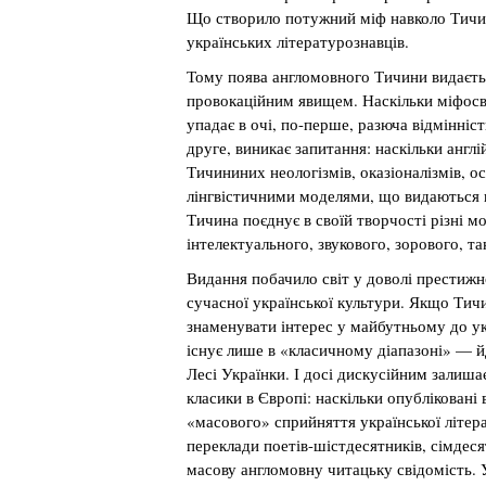
Що створило потужний міф навколо Тичини
українських літературознавців.
Тому поява англомовного Тичини видаєть
провокаційним явищем. Наскільки міфосв
упадає в очі, по-перше, разюча відмінні
друге, виникає запитання: наскільки англ
Тичининих неологізмів, оказіоналізмів, 
лінгвістичними моделями, що видаються 
Тичина поєднує в своїй творчості різні мо
інтелектуального, звукового, зорового, та
Видання побачило світ у доволі престижн
сучасної української культури. Якщо Тич
знаменувати інтерес у майбутньому до ук
існує лише в «класичному діапазоні» — й
Лесі Українки. І досі дискусійним залиша
класики в Європі: наскільки опубліковані
«масового» сприйняття української літера
переклади поетів-шістдесятників, сімдеся
масову англомовну читацьку свідомість. У