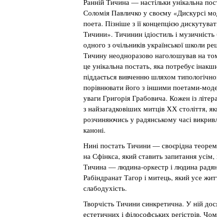
Ранній Тичина — настільки унікальна поста
Соломія Павличко у своєму «Дискурсі мо
поета. Пізніше з її концепцією дискутув
Тичини». Тичинин ідіостиль і музичність
одного з очільників української школи ре
Тичину неодноразово наголошував на то
це унікальна постать, яка потребує інакш
піддається вивченню шляхом типологічног
порівнювати його з іншими поетами-моде
уваги Григорія Грабовича. Кожен із літер
з найзагадковіших митців ХХ століття, як
розчиняючись у радянському часі викрив
каноні.
Нині постать Тичини — своєрідна теорем
на Сфінкса, який ставить запитання усім,
Тичина — людина-оркестр і людина радян
Рабіндранат Тагор і митець, який усе жит
слабодухість.
Творчість Тичини синкретична. У ній дося
естетичних і філософських регістрів. Чо