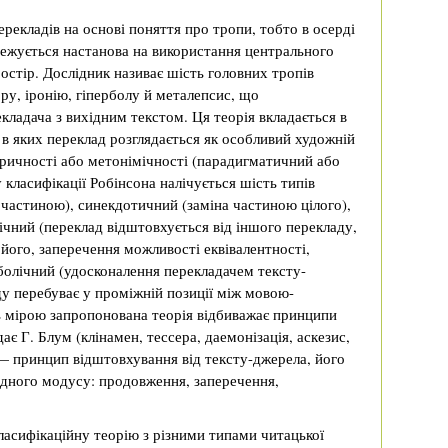
рекладів на основі поняття про тропи, тобто в осерді
тежується настанова на використання центрального
остір. Дослідник називає шість головних тропів
ру, іронію, гіперболу й металепсис, що
кладача з вихідним текстом. Ця теорія вкладається в
 в яких переклад розглядається як особливий художній
ричності або метонімічності (парадигматичний або
класифікації Робінсона налічується шість типів
 частиною), синекдотичний (заміна частиною цілого),
ічний (переклад відштовхується від іншого перекладу,
ого, заперечення можливості еквівалентності,
ерболічний (удосконалення перекладачем тексту-
ду перебуває у проміжній позиції між мовою-
 мірою запропонована теорія відбиважає принципи
є Г. Блум (клінамен, тессера, даемонізація, аскезис,
ї — принцип відштовхування від тексту-джерела, його
ядного модусу: продовження, заперечення,
ласифікаційну теорію з різними типами читацької