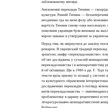
заблокованому вигляді.
Англомовні переклади Тичини — своєрідни
культури. Ранній Тичина — беззаперечний 
неодмінно гра на межі фолу або можливос
вартість Тичини (знову-таки наголошую: 
покоління українців були виховані на жа
мірою заважає в утвердженні за українсь
Перед тим, як звернутися до аналізу поез
ремарок. В українській традиції перекла
зрештою, шифр «перекладознавство» існу
об’єкт досліджень у сучасній компаративіс
перекладознавства і в компаративістиці 
й об’єктивніші. Ще в 1980-х рр. Г. Турі т
тексти крізь призму їх позиції у системі
та культурного обрамлення інтерпретован
дослідженнях перекладів із погляду компа
китів перекладознавства — еквілінеарност
проблематику в царину рецептивної естети
літературознавчо-компаративістичні конц
Робінсона.