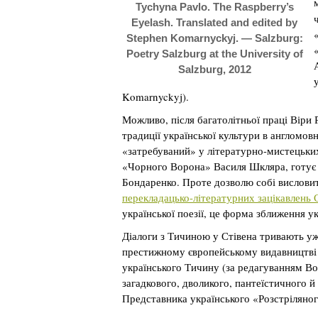
Tychyna Pavlo. The Raspberry’s
Eyelash. Translated and edited by
Stephen Komarnyckyj. — Salzburg:
Poetry Salzburg at the University of
Salzburg, 2012
Komarnyckyj).
Можливо, після багатолітньої праці Віри
традиції української культури в англомов
«затребуваний» у літературно-мистецьких
«Чорного Ворона» Василя Шкляра, готує д
Бондаренко. Проте дозволю собі вислови
перекладацько-літературних зацікавлень
української поезії, це форма зближення у
Діалоги з Тичиною у Стівена тривають уже
престижному європейському видавництві 
українського Тичину (за редагуванням В
загадкового, дволикого, пантеїстичного 
Представника українського «Розстріляно