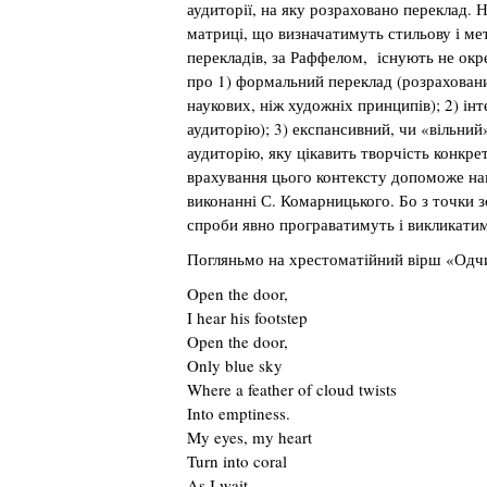
аудиторії, на яку розраховано переклад. 
матриці, що визначатимуть стильову і ме
перекладів, за Раффелом, існують не окр
про 1) формальний переклад (розраховани
наукових, ніж художніх принципів); 2) і
аудиторію); 3) експансивний, чи «вільний
аудиторію, яку цікавить творчість конкре
врахування цього контексту допоможе на
виконанні С. Комарницького. Бо з точки з
спроби явно програватимуть і викликатим
Погляньмо на хрестоматійний вірш «Одчи
Open the door,
I hear his footstep
Open the door,
Only blue sky
Where a feather of cloud twists
Into emptiness.
My eyes, my heart
Turn into coral
As I wait.