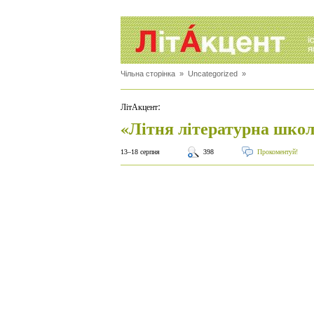
Чільна сторінка
»
Uncategorized
»
:
ЛітАкцент
«Літня літературна шко
13–18 серпня
398
Прокоментуй!