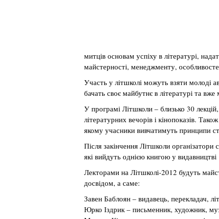
митців основам успіху в літературі, надат
майстерності, менеджменту, особливостей
Участь у літшколі можуть взяти молоді авт
бачать своє майбутнє в літературі та вже 
У програмі Літшколи – близько 30 лекцій,
літературних вечорів і кінопоказів. Так
якому учасники вивчатимуть принципи стр
Після закінчення Літшколи організатори с
які вийдуть однією книгою у видавництві
Лекторами на Літшколі-2012 будуть майст
досвідом, а саме:
Завен Баблоян – видавець, перекладач, л
Юрко Іздрик – письменник, художник, му