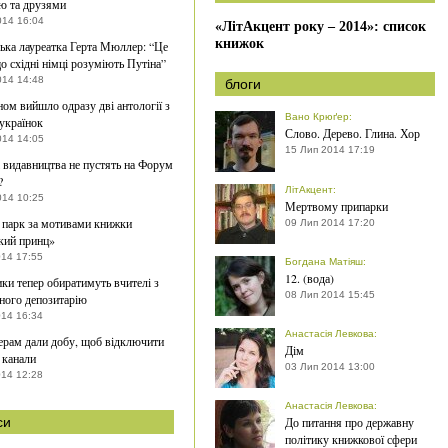
ю та друзями
014 16:04
«ЛітАкцент року – 2014»: список
книжок
ька лауреатка Герта Мюллер: “Це
що східні німці розуміють Путіна”
014 14:48
блоги
ном вийшло одразу дві антології з
Вано Крюґер
:
українок
Слово. Дерево. Глина. Хор
014 14:05
15 Лип 2014 17:19
і видавництва не пустять на Форум
?
ЛітАкцент
:
014 10:25
Мертвому припарки
 парк за мотивами книжки
09 Лип 2014 17:20
кий принц»
014 17:55
Богдана Матіяш
:
12. (вода)
ки тепер обиратимуть вчителі з
08 Лип 2014 15:45
ного депозитарію
014 16:34
Анастасія Левкова
:
рам дали добу, щоб відключити
Дім
і канали
03 Лип 2014 13:00
014 12:28
Анастасія Левкова
:
си
До питання про державну
політику книжкової сфери