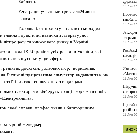
Баблоян.
дружино
14 Лип 2
Реєстрація учасників триває
до 30 липня
Нобелівс
включно.
ганьба, 
14 Лип 2
Головна ідея проекту – навчити молодих
За кордо
и знання і практичні навички з літературної
творами 
 літпроцесу та книжкового ринку в Україні.
14 Лип 2
Російськ
ори віком 18-30 років з усіх регіонів України, які
видавців
мають певні успіхи у цій сфері.
14 Лип 2
 тренінгів, дискусій, рольових ігор, воркшопів,
З’явився
«Малень
ож на Літшколі працюватиме симулятор видавництва, на
11 Лип 2
атегії і тактики спілкування з видавцями.
Підручни
пільно з лекторами відберуть кращі твори учасників,
електрон
 «Електрокнига».
11 Лип 2
Провайде
ри своєї справи, професіонали з багаторічним
російськ
11 Лип 2
ітературний менеджер;
анон
зикант;