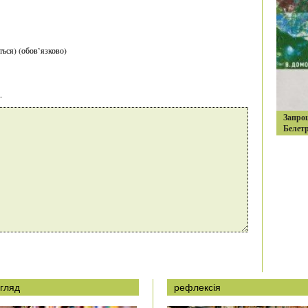
ться) (обов’язково)
.
Запро
Белетр
гляд
рефлексія