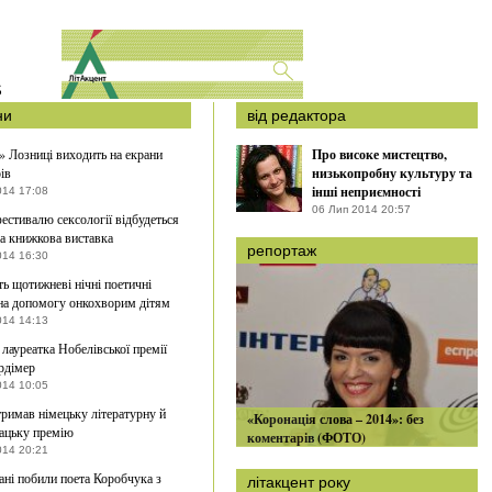
S
ни
від редактора
 Лозниці виходить на екрани
Про високе мистецтво,
ів
низькопробну культуру та
інші неприємності
014 17:08
06 Лип 2014 20:57
фестивалю сексології відбудеться
а книжкова виставка
репортаж
014 16:30
ь щотижневі нічні поетичні
на допомогу онкохворим дітям
014 14:13
лауреатка Нобелівської премії
рдімер
014 10:05
римав німецьку літературну й
«Коронація слова – 2014»: без
ацьку премію
коментарів (ФОТО)
014 20:21
ні побили поета Коробчука з
літакцент року