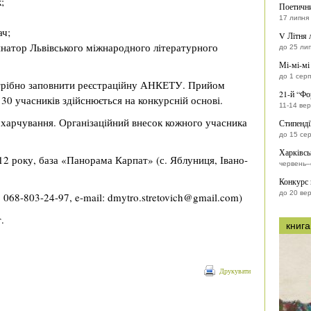
;
Поетични
17 липня
ач;
V Літня 
инатор Львівського міжнародного літературного
до 25 ли
Мі-мі-мі
до 1 сер
потрібно заповнити реєстраційну АНКЕТУ. Прийом
21-й “Фо
 30 учасників здійснюється на конкурсній основі.
11-14 ве
 харчування. Організаційний внесок кожного учасника
Стипенді
до 15 се
Харківсь
12 року, база «Панорама Карпат» (с. Яблуниця, Івано-
червень–
Конкурс
до 20 ве
068-803-24-97, e-mail: dmytro.stretovich@gmail.com)
.
книга
Друкувати