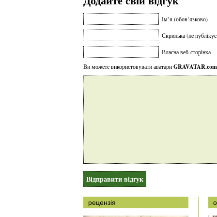
Додайте свій відгук
Ім’я (обов’язково)
Скринька (не публікує
Власна веб-сторінка
Ви можете використовувати аватари
GRAVATAR.com
рецензія
о