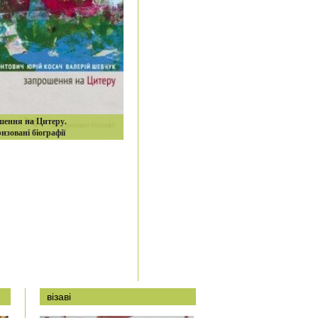
шення на Цитеру.
изовані біографії
візаві