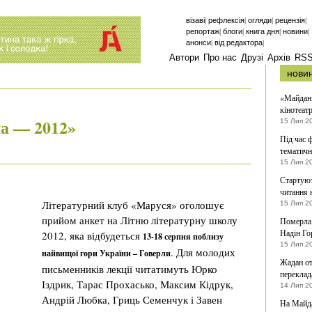
|
|
|
|
візаві
рефлексія
огляди
рецензія
|
|
|
|
репортаж
блоги
книга дня
новини
|
|
анонси
від редактора
Автори
Про нас
Друзі
Архів
RS
нови
«Майдан»
кінотеатр
ла — 2012»
15 Лип 2
Під час 
тематичн
15 Лип 2
Стартуют
читання 
Літературний клуб «Маруся» оголошує
15 Лип 2
прийом анкет на Літню літературну школу
Померла 
Надін Го
2012
, яка відбудеться
13-18 серпня поблизу
15 Лип 2
. Для молодих
найвищої гори України – Говерли
Жадан от
письменників лекції читатимуть Юрко
переклад
Іздрик, Тарас Прохасько, Максим Кідрук,
14 Лип 2
Андрій Любка, Гриць Семенчук і Завен
На Майда