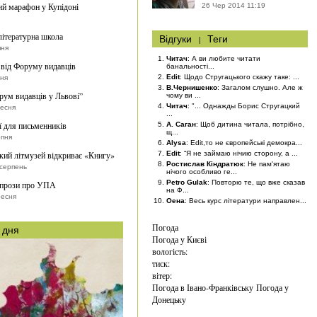
й марафон у Купідоні
26 Чер 2014 11:19
літературна школа
Відгуки
|
Теги
пня
Читач
: А ви любите читати
 від Форуму видавців
банальності...
Edit
: Щодо Стругацького скажу таке: ...
пня
В.Чернишенко
: Загалом слушно. Але ж
рум видавців у Львові”
чому ви ...
Читач
: "... Однажды Борис Стругацкий
ресня
...
ї для письменників
А. Саган
: Щоб дитина читала, потрібно,
щ...
рпня
Alysa
: Edit,то не європейські демокра...
кий літмузей відкриває «Книгу»
Edit
: “Я не займаю нічию сторону, а ...
Ростислав Кіндратюк
: Не пам'ятаю
серпень
нічого особливо ге...
Petro Gulak
: Повторю те, що вже сказав
 прози про УПА
на Ф...
ресня
Оена
: Весь курс літератури направлен...
Погода
 дня
Погода у
Києві
вологість:
тиск:
вітер:
Погода в Івано-Франківську
Погода у
Донецьку