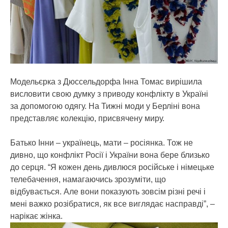
Модельєрка з Дюссельдорфа Інна Томас вирішила
висловити свою думку з приводу конфлікту в Україні
за допомогою одягу. На Тижні моди у Берліні вона
представляє колекцію, присвячену миру.
Батько Інни – українець, мати – росіянка. Тож не
дивно, що конфлікт Росії і України вона бере близько
до серця. “Я кожен день дивлюся російське і німецьке
телебачення, намагаючись зрозуміти, що
відбувається. Але вони показують зовсім різні речі і
мені важко розібратися, як все виглядає насправді”, –
нарікає жінка.