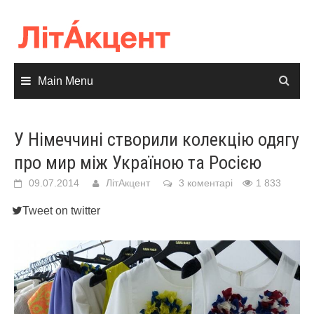
Skip
to
content
Main Menu
У Німеччині створили колекцію одягу
про мир між Україною та Росією
09.07.2014
ЛітАкцент
3 коментарі
1 833
Tweet on twitter