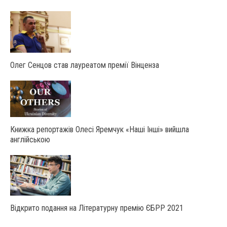
Олег Сенцов став лауреатом премії Вінценза
Книжка репортажів Олесі Яремчук «Наші Інші» вийшла
англійською
Відкрито подання на Літературну премію ЄБРР 2021