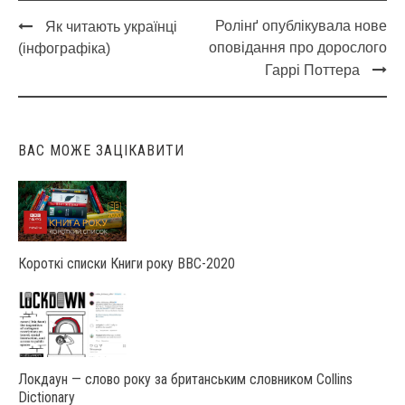
Ролінґ опублікувала нове
Як читають українці
Post
оповідання про дорослого
(інфографіка)
navigation
Гаррі Поттера
ВАС МОЖЕ ЗАЦІКАВИТИ
Короткі списки Книги року ВВС-2020
Локдаун — слово року за британським словником Collins
Dictionary