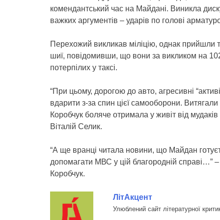
комендантський час на Майдані. Виникла дискус
важких аргументів – ударів по голові арматур
Перехожий викликав міліцію, однак прийшли т
шиї, повідомивши, що вони за викликом на 10
потерпілих у таксі.
“При цьому, дорогою до авто, агресивні “акти
вдарити з-за спин цієї самооборони. Витягали
Коробчук боляче отримала у живіт від мудаків
Віталій Селик.
“А ще вранці читала новини, що Майдан готуєт
допомагати МВС у цій благородній справі…” –
Коробчук.
ЛітАкцент
Улюблений сайт літературної крити