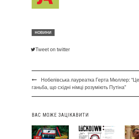
НОВИНИ
Tweet on twitter
Нобелівська лауреатка Герта Мюллер: “Ц
Post
ганьба, що східні німці розуміють Путіна”
navigation
ВАС МОЖЕ ЗАЦІКАВИТИ