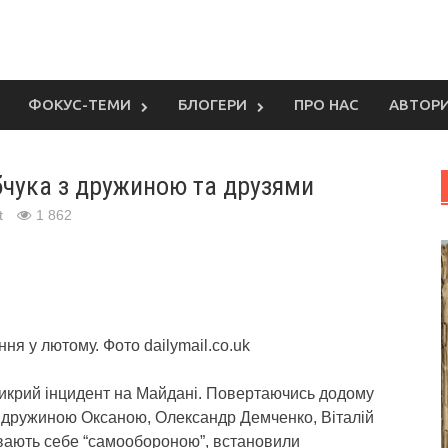
ФОКУС-ТЕМИ
БЛОГЕРИ
ПРО НАС
АВТОР
бчука з дружиною та друзями
t
1 862
ня у лютому. Фото dailymail.co.uk
прикрий інцидент на Майдані. Повертаючись додому
з дружиною Оксаною, Олександр Демченко, Віталій
зивають себе “самообороною”, встановили