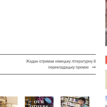
Жадан отримав німецьку літературну й
е
перекладацьку премію