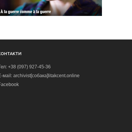
КОНТАКТИ
Тел: +38 (097) 927-45-36
-маіl: archivist[собака]litakcent.online
Facebook