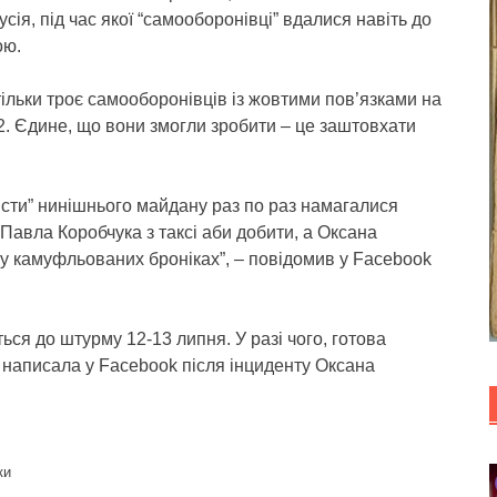
ія, під час якої “самооборонівці” вдалися навіть до
ою.
ільки троє самооборонівців із жовтими пов’язками на
2. Єдине, що вони змогли зробити – це заштовхати
вісти” нинішнього майдану раз по раз намагалися
 Павла Коробчука з таксі аби добити, а Оксана
 у камуфльованих броніках”, – повідомив у Facebook
ься до штурму 12-13 липня. У разі чого, готова
 написала у Facebook після інциденту Оксана
ки