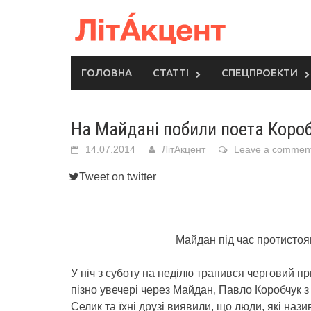
Skip
to
content
ГОЛОВНА
СТАТТІ
СПЕЦПРОЕКТИ
На Майдані побили поета Коро
14.07.2014
ЛітАкцент
Leave a commen
Tweet on twitter
Майдан під час протистоян
У ніч з суботу на неділю трапився черговий 
пізно увечері через Майдан, Павло Коробчук 
Селик та їхні друзі виявили, що люди, які на