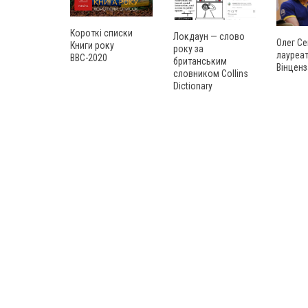
Короткі списки
Локдаун — слово
Олег Се
Книги року
року за
лауреат
ВВС-2020
британським
Вінценз
словником Collins
Dictionary