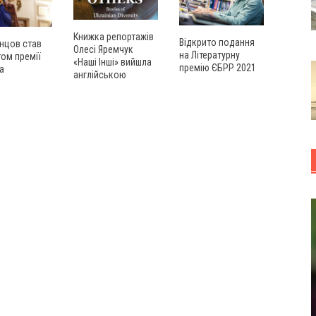
Книжка репортажів
Відкрито подання
нцов став
Олесі Яремчук
на Літературну
ом премії
«Наші Інші» вийшла
премію ЄБРР 2021
а
англійською