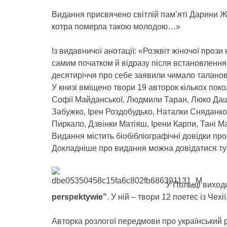
Видання присвячено світлій пам’яті Дарини Жо
котра померла такою молодою…»
Із видавничої анотації: «Розквіт жіночої прози
самим початком й відразу після встановлення 
десятиріччя про себе заявили чимало талано
У книзі вміщено твори 19 авторок кількох покол
Софії Майданської, Людмили Таран, Люко Дашв
Забужко, Ірен Роздобудько, Наталки Сняданко
Пиркало, Дзвінки Матіяш, Ірени Карпи, Тані М
Видання містить біобібліографічні довідки пр
Докладніше про видання можна довідатися тут
У Польщі виход
perspektywie”
. У ній – твори 12 поетес із Чехі
Авторка розлогої передмови про український р