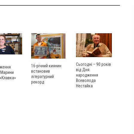
Сьогодні – 90 років
16-річний киянин
ження
від Дня
встановив
 Марини
народження
літературний
 «Клавка»
Всеволода
рекорд
Нестайка