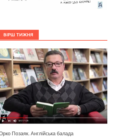
ВІРШ ТИЖНЯ
Юрко Позаяк. Англійська балада