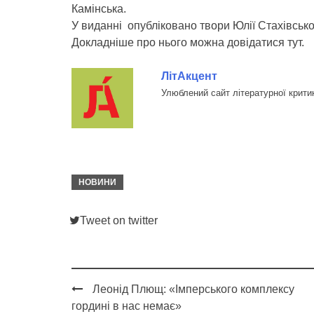
Камінська.
У виданні опубліковано твори Юлії Стахівськ
Докладніше про нього можна довідатися тут.
ЛітАкцент
Улюблений сайт літературної крити
НОВИНИ
Tweet on twitter
Леонід Плющ: «Імперського комплексу
Post
гордині в нас немає»