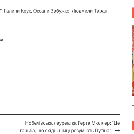
ої, Галини Крук, Оксани Забужко, Людмили Таран.
ки
Нобелівська лауреатка Герта Мюллер: “Це
ганьба, що східні німці розуміють Путіна”