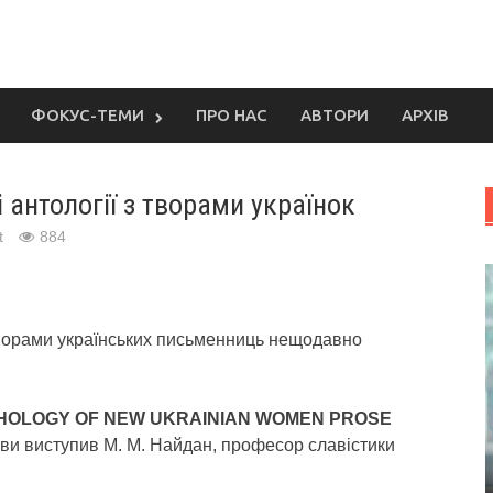
ФОКУС-ТЕМИ
ПРО НАС
АВТОРИ
АРХІВ
 антології з творами українок
t
884
 творами українських письменниць нещодавно
THOLOGY OF NEW UKRAINIAN WOMEN PROSE
и виступив М. М. Найдан, професор славістики