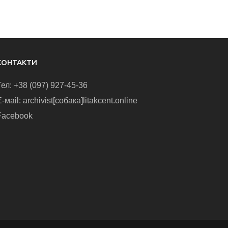
КОНТАКТИ
Тел: +38 (097) 927-45-36
-маіl: archivist[собака]litakcent.online
Facebook