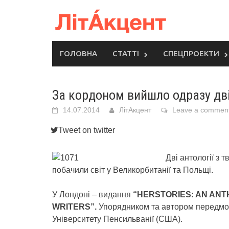
Skip
to
content
ГОЛОВНА
СТАТТІ
СПЕЦПРОЕКТИ
За кордоном вийшло одразу дві
14.07.2014
ЛітАкцент
Leave a commen
Tweet on twitter
Дві антології з
побачили світ у Великорбитанії та Польщі.
У Лондоні – видання
“HERSTORIES: AN AN
WRITERS”.
Упорядником та автором передмов
Університету Пенсильванії (США).