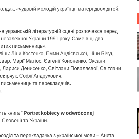
лдак, «чудовій молодій українці, матері двох дітей,
 на українській літературній сцені розпочався перед
незалежної України 1991 року. Саме в ці два
витих письменниць».
інь: Ліни Костенко, Емми Андієвської, Ніни Бічуї,
ар, Марії Матіос, Євгенії Кононенко, Оксани
, Лариси Денисенко, Світлани Поваляєвої, Світлани
алярчук, Софії Андрухович.
о письменниць та перекладачів.
.
ить книга
“Portret kobiecy w odwróconej
ї, Словенії та України.
озділ та перекладачка з української мови – Анета