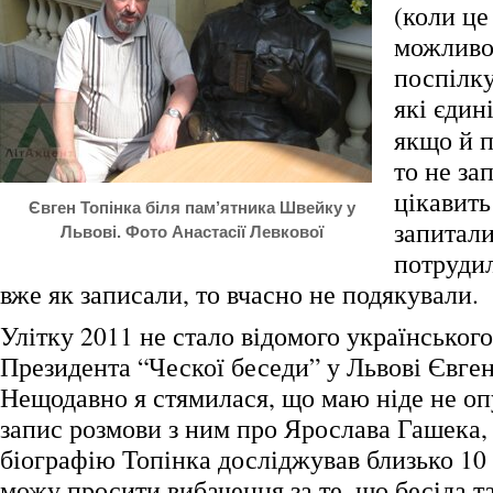
(коли це
можливо
поспілку
які єдин
якщо й п
то не за
цікавить
Євген Топінка біля пам’ятника Швейку у
запитали
Львові. Фото Анастасії Левкової
потрудил
вже як записали, то вчасно не подякували.
Улітку 2011 не стало відомого українського
Президента “Ческої беседи” у Львові Євген
Нещодавно я стямилася, що маю ніде не о
запис розмови з ним про Ярослава Гашека, 
біографію Топінка досліджував близько 10 
можу просити вибачення за те, що бесіда т