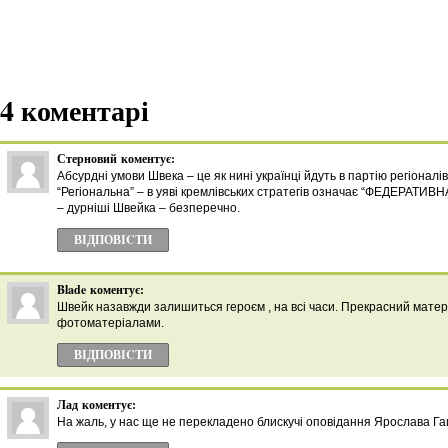
4 коментарі
Стерновий
коментує:
Абсурдні умови Швека – це як нині українці йдуть в партію регіонал
“Регіональна” – в уяві кремлівських стратегів означає “ФЕДЕРАТИВНА”.
– дурніші Швейка – безперечно.
ВІДПОВІCТИ
Blade
коментує:
Швейк назавжди залишиться героєм , на всі часи. Прекрасний мате
фотоматеріалами.
ВІДПОВІCТИ
Лад
коментує:
На жаль, у нас ще не перекладено блискучі оповідання Ярослава Г