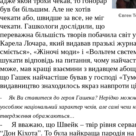
адже якби трохи чекав, то гонорар
був би більшим. Але не хотів
чекати або, швидше за все, не міг
Євген Т
чекати. Гашкологи дослідили, що
переважна більшість творів побачила світ 
Карела Лочара, який видавав празькі журн
сміється», «Жіночі моди» і «Вольтем свєте
шукати відповідь на питання, чому найчаст
може, мав кращі взаємини з видавцем абощ
що Гашек найчастіше бував у господі «Тумо
видавництво знаходилось якраз навпроти ці
- Як Ви ставитеся до героя Гашека? Нерідко можн
уособлює національний характер чехів, але самі чехи 
твердження ображаються…
- Я вважаю, що Швейк – твір рівня серва
“Дон Кіхота”. То була найкраща пародія на