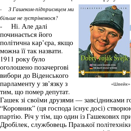
- З Гашеком-підприємцем ми
більше не зустрінемося?
- Ні. Але далі
починається його
політична кар’єра, якщо
можна її так назвати.
1911 року було
оголошено позачергові
вибори до Віденського
парламенту у зв’язку з
«Швейк»
тим, що помер депутат.
Гашек зі своїми друзями — завсідниками г
“Коровник” (ця господа існує досі) створю
партію. Річ у тім, що один із Гашекових п
Дробілек, службовець Празької політехнік