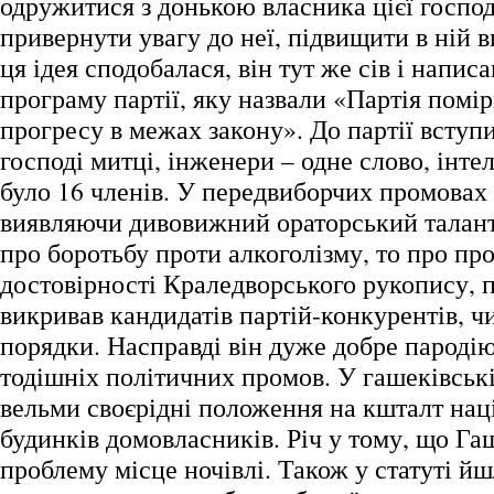
одружитися з донькою власника цієї госпо
привернути увагу до неї, підвищити в ній 
ця ідея сподобалася, він тут же сів і написа
програму партії, яку назвали «Партія помі
прогресу в межах закону». До партії вступ
господі митці, інженери – одне слово, інтел
було 16 членів. У передвиборчих промовах
виявляючи дивовижний ораторський талант,
про боротьбу проти алкоголізму, то про пр
достовірності Краледворського рукопису, п
викривав кандидатів партій-конкурентів, чи
порядки. Насправді він дуже добре пароді
тодішніх політичних промов. У гашеківськ
вельми своєрідні положення на кшталт наці
будинків домовласників. Річ у тому, що Га
проблему місце ночівлі. Також у статуті йш