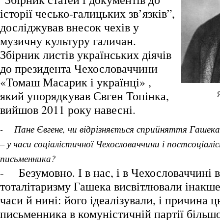
історії чесько-галицьких зв’язків”,
досліджував внесок чехів у
музичну культуру галичан.
Збірник листів українських діячів
до президента Чехословаччини
«Томаш Масарик і українці» ,
який упорядкував Євген Топінка,
вийшов 2011 року навесні.
- Пане Євгене, чи відрізняється сприйняття Гашека – 
– у часи соціалістичної Чехословаччини і постсоціал
письменника?
- Безумовно. І в нас, і в Чехословаччині в
тоталітаризму Гашека висвітлювали інакше
часи й нині: його ідеалізували, і причина 
письменника в комуністичній партії більшов