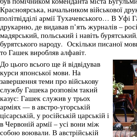
був помічником коменданта міста Бугульми
Красноярська, начальником військової дру
політвідділі армії Тухачевського… В Уфі Г
друкарню, де видавав п’ять журналів – рос
мадярський, польський і навіть бурятський,
бурятського народу. Оскільки писаної мов
то Гашек виробляв алфавіт.
До цього всього ще й відвідував
курси японської мови. На
завершення теми про військову
службу Гашека розповім такий
казус: Гашек служив у трьох
арміях — в австро-угорській
цісарській, у російській царській і
в Червоній армії – усі вони між
собою воювали. В австрійській