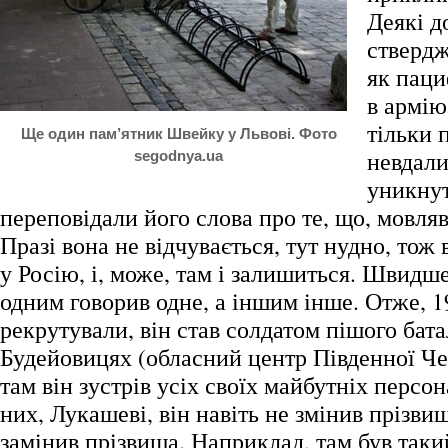
Деякі д
стверд
як паци
в армію
тільки 
Ще один пам’ятник Швейку у Львові. Фото
невдали
segodnya.ua
уникнут
переповідали його слова про те, що, мовляв,
Празі вона не відчувається, тут нудно, тож 
у Росію, і, може, там і залишиться. Швидше
одним говорив одне, а іншим інше. Отже, 1
рекрутували, він став солдатом пішого бат
Будейовицях (обласний центр Південної Чех
там він зустрів усіх своїх майбутніх персо
них, Лукашеві, він навіть не змінив прізвищ
замінив прізвища. Наприклад, там був таки