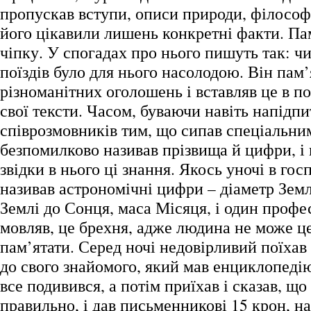
пропускав вступи, описи природи, філосо
його цікавили лишень конкретні факти. Па
чіпку. У спогадах про нього пишуть так: ч
поїздів було для нього насолодою. Він пам
різноманітних оголошень і вставляв це в п
свої тексти. Часом, буваючи навіть напідп
співрозмовників тим, що сипав спеціальни
безпомилково називав прізвища й цифри, і 
звідки в нього ці знання. Якось уночі в гос
називав астрономічні цифри – діаметр Землі
Землі до Сонця, маса Місяця, і один профес
мовляв, це брехня, адже людина не може це
пам’ятати. Серед ночі недовірливий поїхав 
до свого знайомого, який мав енциклопедію
все подивився, а потім приїхав і сказав, що
правильно, і дав письменникові 15 крон, на