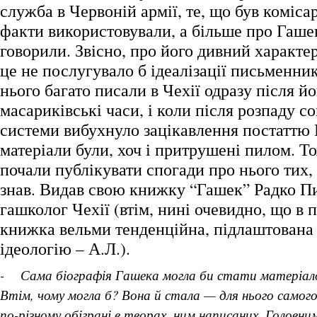
служба в Червоній армії, те, що був комісаро
факти використовували, а більше про Гашек
говорили. Звісно, про його дивний характер
це не послугувало б ідеалізації письменник
нього багато писали в Чехії одразу після йо
масариківські часи, і коли після розпаду с
системи вибухнуло зацікавлення постаттю 
матеріали були, хоч і притрушені пилом. Т
почали публікувати спогади про нього тих, 
знав. Видав свою книжку “Гашек” Радко Пи
гашколог Чехії (втім, нині очевидно, що в 
книжка вельми тенденційна, підлаштована
ідеологію – А.Л.).
- Сама біографія Гашека могла би стати матеріал
Втім, чому могла б? Вона й стала — для нього самог
по-різному обіграні в творах, ним написаних. Головн