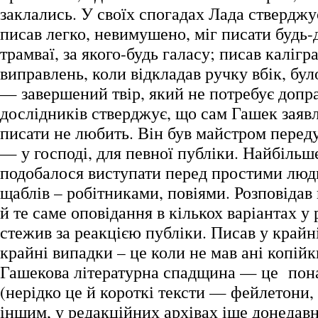
заклались. У своїх спогадах Лада ствердж
писав легко, невимушено, міг писати будь-д
трамваї, за якого-будь галасу; писав калігр
виправлень, коли відкладав ручку вбік, бул
— завершений твір, який не потребує допр
дослідників стверджує, що сам Гашек заявл
писати не любить. Він був майстром переду
— у господі, для певної публіки. Найбільш
подобалося виступати перед простими лю
щаблів – робітниками, повіями. Розповідав 
й те саме оповідання в кількох варіантах у 
стежив за реакцією публіки. Писав у крайн
крайні випадки – це коли не мав ані копійк
Гашекова літературна спадщина — це пона
(нерідко це й короткі тексти — фейлетони,
іншим, у редакційних архівах іще донедавн