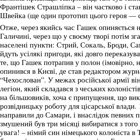
Франтішек Страшліпка – він частково і ст
Швейка (ще один прототип цього героя — 
Отже, через якийсь час Гашек опиняється н
Галичині, через що у своєму творі потім зг
населені пункти: Стрий, Сокаль, Броди, С
йдуть усілякі пригоди, які довго переказув
те, що Гашек потрапив у полон (імовірно, 
опинився в Києві, де став редактором жур
“Чехослован”. У межах російської армії ві
легіон, який складався з чеських колоністі
на більшовиків, хоча є припущення, що ви
розвідницьку роботу для цісарської влади.
направили до Самари, і внаслідок певних п
змушений був три місяці вибиратися з того
увага! – німий син німецького колоніста в 