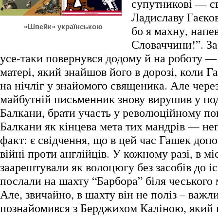
супутникові — с
Ладиславу Гаєков
«Швейк» українською
бо я махну, напе
Словаччини!”. За 
усе-таки повернувся додому й на роботу —
матері, який знайшов його в дорозі, коли 
на нічліг у знайомого священика. Але чере
майбутній письменник знову вирушив у по
Балкани, брати участь у революційному пов
Балкани як кінцева мета тих мандрів — н
факт: є свідчення, що в цей час Гашек доп
війні проти англійців. У кожному разі, в мі
заарештували як волоцюгу без засобів до іс
послали на шахту “Барбора” біля чеського 
Але, звичайно, в шахту він не поліз – важл
познайомився з Берджихом Каліною, який 