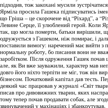
підходив, тож закохані мусили зустрічатис
Ярміла просила Гашека підписуватись іме
що Гріша – це скорочене від “Ріхард”, а “Р
Левине Серце, її улюблений герой. Коли Яр
так, що могла померти, батьки вирішили, 
одружується з Гашеком, ніж помирає, і дали
поставили вимогу: наречений має вийти з па
нормальну роботу, бо писання вони не вв
заробітком. Після одруження Гашек почав 
але, як Ви вже зауважили, характер мав не
довго його ніхто терпіти не міг, тож він ви
бізнесом. Початковий капітал дав тесть. П
деякий час працював у журналі «Світ тварин
писав про дивовижних тварин, яких насправ
тому тепер почав продавати собак, але згод
звинувачений у махінаціях і збанкрутував.