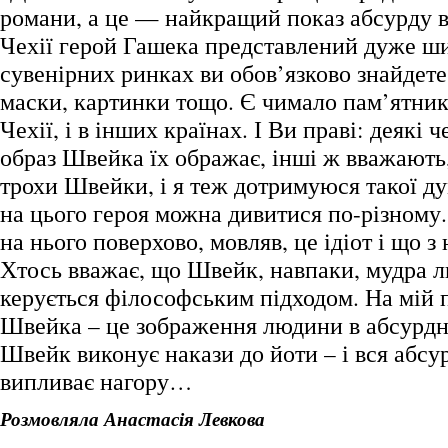
романи, а це — найкращий показ абсурду в
Чехії герой Гашека представлений дуже ш
сувенірних ринках ви обов’язково знайдете
маски, картинки тощо. Є чимало пам’ятник
Чехії, і в інших країнах. І Ви праві: деякі 
образ Швейка їх ображає, інші ж вважають,
трохи Швейки, і я теж дотримуюся такої дум
на цього героя можна дивитися по-різному.
на нього поверхово, мовляв, це ідіот і що з 
Хтось вважає, що Швейк, навпаки, мудра л
керується філософським підходом. На мій п
Швейка – це зображення людини в абсурдн
Швейк виконує накази до йоти – і вся абсур
випливає нагору…
Розмовляла Анастасія Левкова