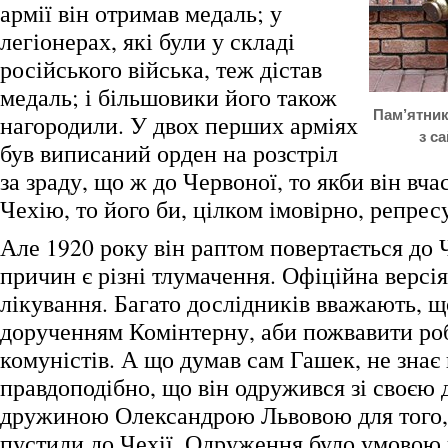
армії він отримав медаль; у
легіонерах, які були у складі
російського війська, теж дістав
медаль; і більшовики його також
Пам’ятник
нагородили. У двох перших арміях
з с
був виписаний орден на розстріл
за зраду, що ж до Червоної, то якби він вча
Чехію, то його би, цілком імовірно, репрес
Але 1920 року він раптом повертається до 
причин є різні тлумачення. Офіційна версія
лікування. Багато дослідників вважають, що
дорученням Комінтерну, аби пожвавити ро
комуністів. А що думав сам Гашек, не знає
правдоподібно, що він одружився зі своєю
дружиною Олександрою Львовою для того,
пустили до Чехії. Одруження було умовою