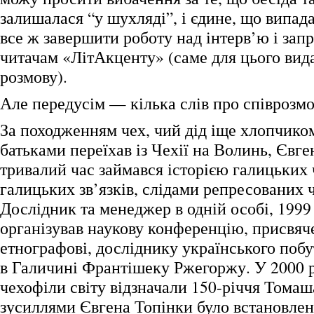
залишалася “у шухляді”, і єдине, що випад
все ж завершити роботу над інтерв’ю і зап
читачам «ЛітАкценту» (саме для цього вида
розмову).
Але передусім — кілька слів про співрозм
За походженням чех, чий дід іще хлопчиком
батьками переїхав із Чехії на Волинь, Євге
тривалий час займався історією галицьких 
галицьких зв’язків, слідами репресованих ч
Дослідник та менеджер в одній особі, 1999
організував наукову конференцію, присвяч
етнографові, досліднику українського поб
в Галичині Франтішеку Ржегоржу. У 2000 ро
чехофіли світу відзначали 150-річчя Тома
зусиллями Євгена Топінки було встановле