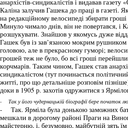
анархістів-синдикалістів і видавав газету 
Каліна залучив Гашека до праці в газеті. Я
на редакційному велосипеді збирати гроші 
Минуло чимало днів, він не повертався, і К
розшукувати. Знайшов у якомусь дуже відд
Гашек був із зав’язаною мокрим рушником 
головою, але в прекрасному гуморі; велоси
грошей теж не було, бо всі гроші перейшли
корчмарів. Таким чином, Гашек став анарх
синдикалістом (тут починається політични
житті, про що детальніше розповім пізніше)
доки в 1905 р. захотів одружитися з Ярмі
- Так у його чудернацькій біографії бере початок л
- Так. Ярміла була донькою заможних бат
мешкали в дорогому районі Праги на Виногр
майстерню, і, безумовно, майбутній зять ї