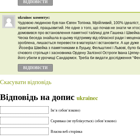
ВІДПОВІCТИ
ukrainec
коментує:
Чудовою людиною був пан Євген Топінка. Мрійливий, 100% ідеаліст,
практичний, працьовитий. Не одне з того, що почав не знати чи хт
домовився про встановлення памятної таблиці для Гашека і Швейка
Ческа беседа знайшла в цьому підтримку від обласної ради і мецена
зроблена, лишається перевести в матеріал і встановити. А ще дуже 
Йозефа Швейка з памятниками в Луцьку, Фельштині і Львові, було б
січового стрільця і засновника Ордену Залізної Остроги Івана Цяпку
його убили в урочищі Сандармох. Треба би видати дослідження “Фе
ВІДПОВІCТИ
Скасувати відповідь
Відповідь на допис
ukrainec
Ім’я (обов’язково)
Скринька (не публікується) (обов’язково)
Власна веб-сторінка