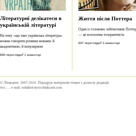
Літературні делікатеси в
Життя після Поттера
українській літературі
Один із головних лейтмотивів Потте
— це всеохопна толерантність
На тему «що таке українська література»
можна говорити різними мовами: й
//
697 перегляди
3 коментарі
академічною, й популярною
//
990 перегляди
1 коментар
© Літакцент, 2007-2016
.
Передрук матеріалів тільки з дозволу редакції.
тел.:
,
, е-маіl:
redaktor(вухо)litakcent.com