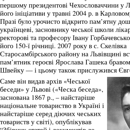
першому президентові Чехословаччини у Ль
його ініціативи у травні 2004 р. в Карловом
Празі було урочисто відкрито пам’ятну до
українцеві, засновнику чеської школи лікар
ректорові та професору Івану Горбачевськ
його 150-ї річниці. 2007 року в с. Скелівка
Старосамбірського району на Львівщині в
пам’ятник героєві Ярослава Гашека бравом
Швейку — і цьому також прислужився Євг
Саме він видав архів «Чеської
беседи» у Львові («Ческа беседа»,
заснована 1867 р., – найстаріше
національне товариство в Україні і
найстаріше серед діючих чеських
товариств у світі), опублікував
“Збірник статей і документів до