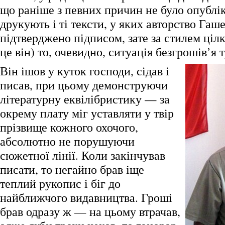
що раніше з певних причин не було опублік
друкують і ті тексти, у яких авторство Гаш
підтверджено підписом, зате за стилем ціл
це він) то, очевидно, ситуація безгрошів’я 
Він ішов у куток господи, сідав і
писав, при цьому демонструючи
літературну еквілібристику — за
окрему плату міг уставляти у твір
прізвище кожного охочого,
абсолютно не порушуючи
сюжетної лінії. Коли закінчував
писати, то негайно брав іще
теплий рукопис і біг до
найближчого видавництва. Гроші
брав одразу ж — на цьому втрачав,