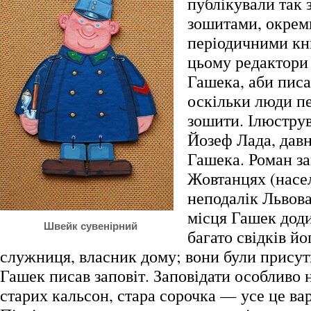
публікували так
зошитами, окре
періодичними кн
цьому редактори
Гашека, аби пис
оскільки люди п
зошити. Ілюстру
Йозеф Лада, давн
Гашека. Роман за
Жовтанцях (насе
неподалік Львова
місця Гашек доди
Швейк сувенірний
багато свідків йо
служниця, власник дому; вони були присутн
Гашек писав заповіт. Заповідати особливо н
старих кальсон, стара сорочка — усе це вар