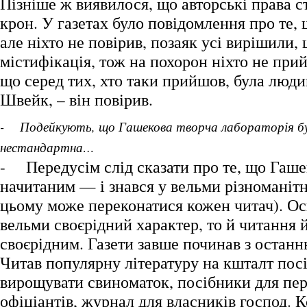
Пізніше ж виявилося, що авторські права с
крон. У газетах було повідомлення про те,
але ніхто не повірив, позаяк усі вирішили,
містифікація, тож на похорон ніхто не при
що серед тих, хто таки прийшов, була люди
Швейк, – він повірив.
- Подейкують, що Гашекова творча лабораторія бу
нестандартна…
- Передусім слід сказати про те, що Гаше
начитаним — і знався у вельми різноманітн
цьому може переконатися кожен читач). Ос
вельми своєрідний характер, то й читання 
своєрідним. Газети завше починав з останнь
Читав популярну літературу на кшталт посі
вирощувати свиноматок, посібники для пер
офіціантів, журнал для власників господ. К