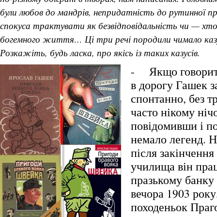
були любов до мандрів, непридатність до рутинної пр
спокуса трактувати як безвідповідальність чи — хт
богемного життя… Ці три речі породили чимало казу
Розкажіть, будь ласка, про якісь із таких казусів.
- Якщо говорити
в дорогу Гашек 
спонтанно, без т
часто нікому ніч
повідомивши і 
немало легенд. 
після закінчення
училища він пра
празькому банку 
вечора 1903 року
походеньок Праг