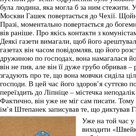
була людина, яка могла б за ним стежити. У
Москви Гашек повертається до Чехії. Щойн
Празі, моментально повертається до богемн
вів раніше. Про якісь контакти з комуніста
Деякі газети вимагали, щоб його арештувал
газетах він часом повідомляв, що його розс
дружиною по господах, вона намагалася йо
він не пив, але він її дуже грубо обривав – 
згадують про те, що вона мовчки сиділа ціл
господи. В цей час його здоров’я суттєво по
переїздить до Ліпніце – містечка неподалік
Фактично, він уже не міг сам писати. Тому
ім’я Штепанек записував те, що диктував 
Уже на той час у
виходити «Швейк