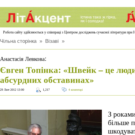
Робота сайту здійснюється у співпраці з Центром досліджень сучасної літератури п
Чільна сторінка
»
Візаві
»
:
Анастасія Левкова
Євген Топінка: «Швейк – це люд
абсурдних обставинах»
29 Лют 2012 13:00
1,217
4 коментарі
З роками
більше п
шкодуват