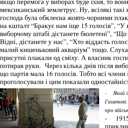
якщо перемога у виборах буде їхня, то вон
мексиканський землетрус. Ну, всілякі такі 
господа була обклеєна жовто-чорними пла
на кшталт “Бракує нам іще 15 голосів”, “У
виборчому штабі дістанете бюлетені”, “Що 
Відні, дістанете у нас”, “Хто віддасть голо
малий кишеньковий акваріум” тощо. Слух
присутні плакали од сміху. А власник госп
потирав руки. Через кілька днів після вибо
що партія мала 16 голосів. Тобто всі члени 
проголосували і цим показали одностайніс
- Який д
Гашекові
про війсь
- 1915
приклик