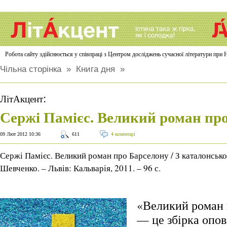
Робота сайту здійснюється у співпраці з Центром досліджень сучасної літератури п
Чільна сторінка
»
Книга дня
»
:
ЛітАкцент
Сержі Памієс. Великий роман пр
09 Лют 2012 10:36
611
4 коментарі
Сержі Памієс. Великий роман про Барселону / З каталонської
Шевченко. – Львів: Кальварія, 2011. – 96 с.
«Великий роман 
— це збірка опов