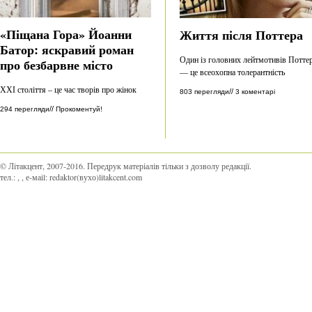
«Піщана Гора» Йоанни
Життя після Поттера
Батор: яскравий роман
Один із головних лейтмотивів Потте
про безбарвне місто
— це всеохопна толерантність
ХХІ століття – це час творів про жінок
//
803 перегляди
3 коментарі
//
294 перегляди
Прокоментуй!
© Літакцент, 2007-2016
.
Передрук матеріалів тільки з дозволу редакції.
тел.:
,
, е-маіl:
redaktor(вухо)litakcent.com