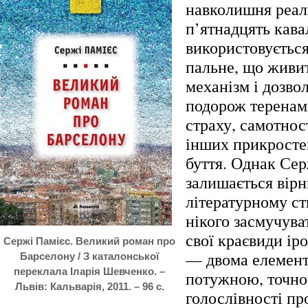
навколишня реаль
п’ятнадцять кавал
використовується
пальне, що живи
механізм і дозво
подорож теренам
страху, самотност
інших прикросте
буття. Однак Сер
залишається вір
літературному ст
нікого засмучува
свої краєвиди ір
Сержі Памієс. Великий роман про
— двома елемент
Барселону / З каталонської
переклала Іларія Шевченко. –
потужною, точно
Львів: Кальварія, 2011. – 96 с.
голослівності п