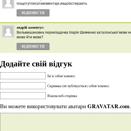
пощотутписатикоментарі,якщоїхстирають
ВІДПОВІCТИ
андрій
коментує:
Вельмишановна перекладачка Іларія Шевченко каталонської мови не
може йти мова?
ВІДПОВІCТИ
Додайте свій відгук
Ім’я (обов’язково)
Скринька (не публікується) (обов’язково)
Власна веб-сторінка
GRAVATAR.com
Ви можете використовувати аватари
.