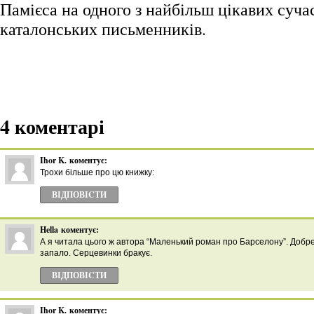
Памієса на одного з найбільш цікавих суча
каталонських письменників.
4 коментарі
Ihor K.
коментує:
Трохи більше про цю книжку:
ВІДПОВІCТИ
Hella
коментує:
А я читала цього ж автора “Маленький роман про Барселону”. Добре
запало. Серцевинки бракує.
ВІДПОВІCТИ
Ihor K.
коментує: