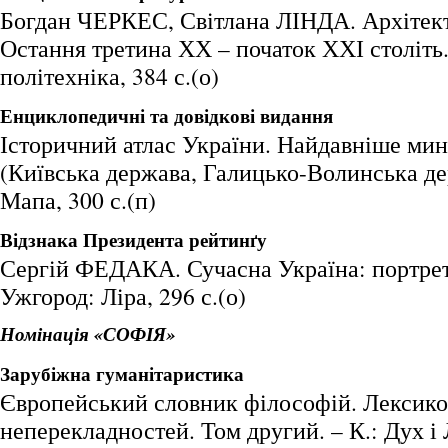
Богдан ЧЕРКЕС, Світлана ЛІНДА. Архітект
Остання третина ХХ – початок ХХІ століть.
політехніка, 384 с.(о)
Енциклопедичні та довідкові видання
Історичний атлас України. Найдавніше мин
(Київська держава, Галицько-Волинська дер
Мапа, 300 с.(п)
Відзнака Президента рейтинґу
Сергій ФЕДАКА. Сучасна Україна: портрет 
Ужгород: Ліра, 296 с.(о)
Номінація «СОФІЯ»
Зарубіжна гуманітаристика
Європейський словник філософій. Лексик
неперекладностей. Том другий. – К.: Дух і Л