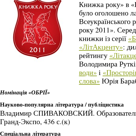
Книжка року» в «
було оголошено ла
Всеукраїнського 
року 2011». Серед
книжки із серії
«Б
«ЛітАкценту»
: ди
рейтингу
«Літакц
Володимира Руткі
води»
і
«Просторі
слова»
Юрія Бара
Номінація «ОБРІЇ»
Науково-популярна література / публіцистика
Владимир СПИВАКОВСКИЙ. Образовательн
Гранд-Экспо, 436 с.(к)
Спеціальна література