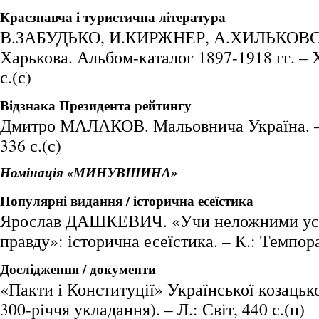
Краєзнавча і туристична література
В.ЗАБУДЬКО, И.КИРЖНЕР, А.ХИЛЬКОВСК
Харькова. Альбом-каталог 1897-1918 гг. – Х
с.(с)
Відзнака Президента рейтингу
Дмитро МАЛАКОВ. Мальовнича Україна. – 
336 с.(с)
Номінація «МИНУВШИНА»
Популярні видання / історична есеїстика
Ярослав ДАШКЕВИЧ. «Учи неложними уст
правду»: історична есеїстика. – К.: Темпора
Дослідження / документи
«Пакти і Конституції» Української козацьк
300-річчя укладання). – Л.: Світ, 440 с.(п)