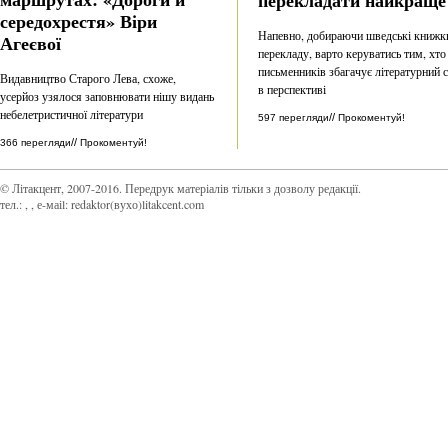
середохрестя» Віри
Напевно, добираючи шведські книжк
Агеєвої
перекладу, варто керуватись тим, хто
письменників збагачує літературний 
Видавництво Старого Лева, схоже,
в перспективі
усерйоз узялося заповнювати нішу видань
небелетристичної літератури
//
597 перегляди
Прокоментуй!
//
366 перегляди
Прокоментуй!
© Літакцент, 2007-2016
.
Передрук матеріалів тільки з дозволу редакції.
тел.:
,
, е-маіl:
redaktor(вухо)litakcent.com