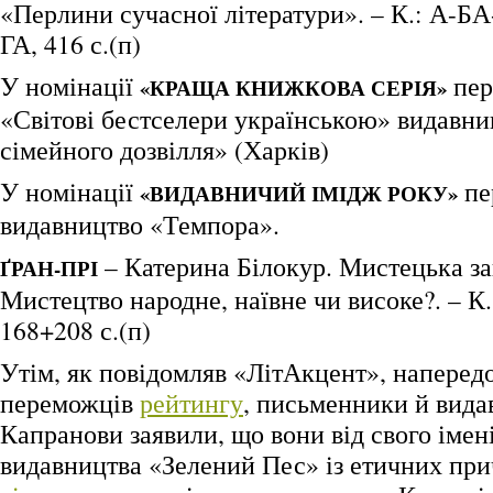
«Перлини сучасної літератури». – К.: А-
ГА, 416 с.(п)
У номінації
пер
«КРАЩА КНИЖКОВА СЕРІЯ»
«Світові бестселери українською» видавни
сімейного дозвілля» (Харків)
У номінації
пе
«ВИДАВНИЧИЙ ІМІДЖ РОКУ»
видавництво «Темпора».
– Катерина Білокур. Мистецька за
ҐРАН-ПРІ
Мистецтво народне, наївне чи високе?. – К.
168+208 с.(п)
Утім, як повідомляв «ЛітАкцент», наперед
переможців
рейтингу
, письменники й вида
Капранови заявили, що вони від свого імені
видавництва «Зелений Пес» із етичних пр