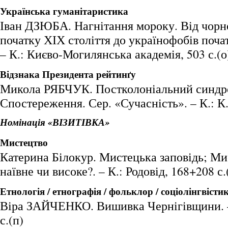
Українська гуманітаристика
Іван ДЗЮБА. Нагнітання мороку. Від чорн
початку ХІХ століття до українофобів поча
– К.: Києво-Могилянська академія, 503 с.(о
Відзнака Президента рейтинґу
Микола РЯБЧУК. Постколоніальний синдр
Спостереження. Сер. «Сучасність». – К.: К.І
Номінація «ВІЗИТІВКА»
Мистецтво
Катерина Білокур. Мистецька заповідь; Ми
наївне чи високе?. – К.: Родовід, 168+208 с.
Етнологія / етнографія / фольклор / соціолінгвісти
Віра ЗАЙЧЕНКО. Вишивка Чернігівщини. – 
с.(п)