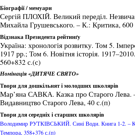
Біографії / мемуари
Сергій ПЛОХІЙ. Великий переділ. Незвичай
Михайла Грушевського. – К.: Критика, 600 
Відзнака Президента рейтинґу
Україна: хронологія розвитку. Том 5. Імпер
1917 рр.; Том 6. Новітня історія. 1917–2010.
560+832 с.(с)
Номінація «ДИТЯЧЕ СВЯТО»
Твори для дошкільнят і молодших школярів
Мар’яна САВКА. Казка про Старого Лева. –
Видавництво Старого Лева, 40 с.(п)
Твори для середніх і старших школярів
Володимир РУТКІВСЬКИЙ. Сині Води. Книга 1-2. – К.
Темпора, 358+376 с.(п)