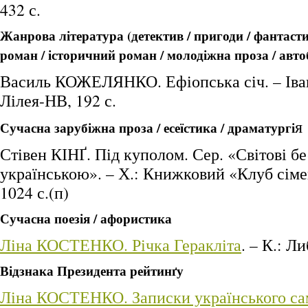
432 с.
Жанрова література (детектив / пригоди / фантаст
роман / історичний роман / молодіжна проза / авто
Василь КОЖЕЛЯНКО. Ефіопська січ. – Іва
Лілея-НВ, 192 с.
я
Сучасна зарубіжна проза / есеїстика / драматургі
Стівен КІНҐ. Під куполом. Сер. «Світові б
українською». – Х.: Книжковий «Клуб сіме
1024 с.(п)
Сучасна поезія / афористика
Ліна КОСТЕНКО. Річка Геракліта
. – К.: Ли
Відзнака Президента рейтинґу
Ліна КОСТЕНКО. Записки українського с