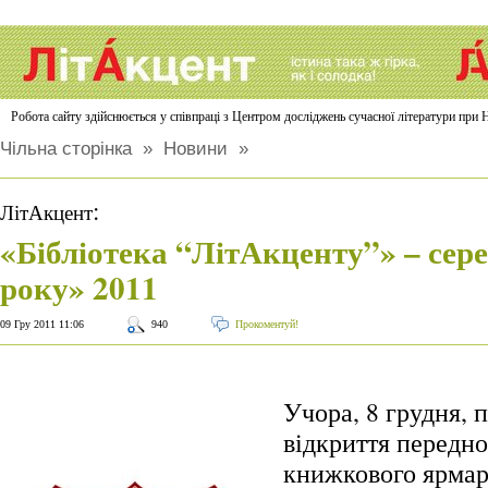
Робота сайту здійснюється у співпраці з Центром досліджень сучасної літератури п
Чільна сторінка
»
Новини
»
:
ЛітАкцент
«Бібліотека “ЛітАкценту”» – сер
року» 2011
09 Гру 2011 11:06
940
Прокоментуй!
Учора, 8 грудня, 
відкриття передн
книжкового ярмар