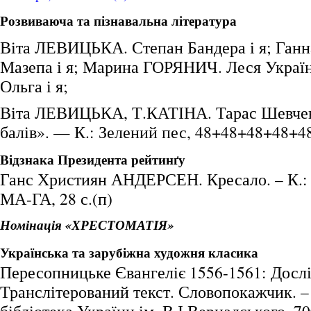
Розвиваюча та пізнавальна література
Віта ЛЕВИЦЬКА. Степан Бандера і я; Ган
Мазепа і я; Марина ГОРЯНИЧ. Леся Україн
Ольга і я;
Віта ЛЕВИЦЬКА, Т.КАТІНА. Тарас Шевченк
балів». — К.: Зелений пес, 48+48+48+48+48 
Відзнака Президента рейтинґу
Ганс Християн АНДЕРСЕН. Кресало. – К.
МА-ГА, 28 с.(п)
Номінація «ХРЕСТОМАТІЯ»
Українська та зарубіжна художня класика
Пересопницьке Євангеліє 1556-1561: Досл
Транслітерований текст. Словопокажчик. –