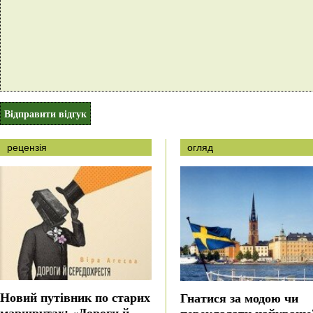
рецензія
огляд
Новий путівник по старих
Гнатися за модою чи
маршрутах: «Дороги й
перекладати найкраще