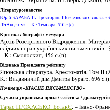
бібліотека України ім. В.І.Вернадського, 70
Літературознавство
Юрій БАРАБАШ. Просторінь Шевченкового слова. «Бі
ЛітАкценту». – К.: Темпора, 510 с.(с)
Критика / біографії / мемуари
Архів Розстріляного Відродження. Матеріа
слідчих справ українських письменників 1
– К.: Смолоскип, 456 с.(п)
Відзнака Президента рейтинґу
Японська література. Хрестоматія. Том ІІ (
К.: Видавничий дім Дмитра Бураго, 696 с.(
Номінація «КРАСНЕ ПИСЬМЕНСТВО»
Сучасна українська проза / есеїстика / драматургія
Тарас ПРОХАСЬКО. БотакЄ
. – Івано-Фран