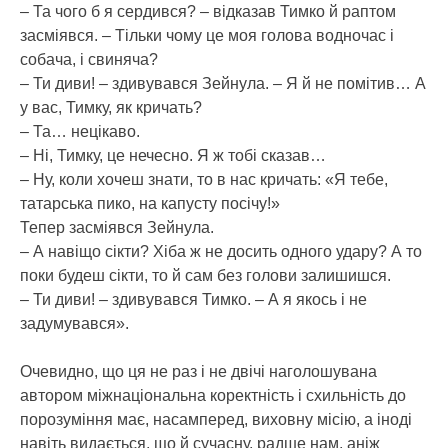
– Та чого б я сердився? – відказав Тимко й раптом
засміявся. – Тільки чому це моя голова водночас і
собача, і свиняча?
– Ти диви! – здивувався Зейнула. – Я й не помітив… А
у вас, Тимку, як кричать?
– Та… нецікаво.
– Ні, Тимку, це нечесно. Я ж тобі сказав…
– Ну, коли хочеш знати, то в нас кричать: «Я тебе,
татарська пико, на капусту посічу!»
Тепер засміявся Зейнула.
– А навіщо сікти? Хіба ж не досить одного удару? А то
поки будеш сікти, то й сам без голови залишишся.
– Ти диви! – здивувався Тимко. – А я якось і не
задумувався».
Очевидно, що ця не раз і не двічі наголошувана
автором міжнаціональна коректність і схильність до
порозуміння має, насамперед, виховну місію, а іноді
навіть видається, що й сучасну, радше нам, аніж