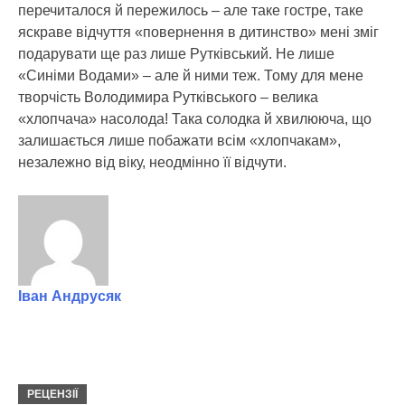
перечиталося й пережилось – але таке гостре, таке
яскраве відчуття «повернення в дитинство» мені зміг
подарувати ще раз лише Рутківський. Не лише
«Синіми Водами» – але й ними теж. Тому для мене
творчість Володимира Рутківського – велика
«хлопчача» насолода! Така солодка й хвилююча, що
залишається лише побажати всім «хлопчакам»,
незалежно від віку, неодмінно її відчути.
Іван Андрусяк
РЕЦЕНЗІЇ