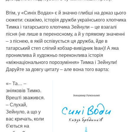
Втім, у «Синіх Водах» є й значно глибші на доказ цього
сюжети: скажімо, історія дружби українського хлопчика
Тимка і татарського хлопчика Зейнули – це взагалі
пісня (не лише в переносному, а й у прямому значенні
– з піснею, в якій оспівується ця дружба, йде в
татарський степ сліпий кобзар-вивідник Іван)! А яка
прониклива й художньо переконлива історія
«міжнаціонального порозуміння» Тимка і Зейнули!
Даруйте за довгу цитату – але вона того варта:
«– Та… –
зніяковів Тимко.
Врешті зважився.
– Слухай,
Зейнуло, а що у
вас кричать, коли
б’ються на