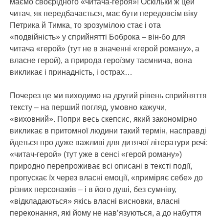
маємо своєрідного «читача-героя»! Оскільки ж цей
читач, як передбачається, має бути передовсім віку
Петрика й Тимка, то зрозумілою стає і ота
«подвійність» у сприйнятті Боброка – він-бо для
читача «герой» (тут не в значенні «герой роману», а
власне герой), а природа героїзму таємнича, вона
викликає і принадність, і острах…
Почерез це ми виходимо на другий рівень сприйняття
тексту – на перший погляд, умовно кажучи,
«виховний». Попри весь скепсис, який закономірно
викликає в притомної людини такий термін, насправді
йдеться про дуже важливі для дитячої літератури речі:
«читач-герой» (тут уже в сенсі «герой роману»)
природно перепроживає всі описані в тексті події,
пропускає їх через власні емоції, «приміряє себе» до
різних персонажів – і в його душі, без сумніву,
«відкладаються» якісь власні висновки, власні
переконання, які йому не нав’язуються, а до набуття