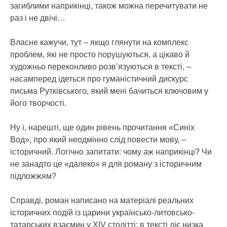
загиблими наприкінці, також можна перечитувати не
раз і не двічі…
Власне кажучи, тут – якщо глянути на комплекс
проблем, які не просто порушуються, а цікаво й
художньо переконливо розв’язуються в тексті, –
насамперед ідеться про гуманістичний дискурс
письма Рутківського, який мені бачиться ключовим у
його творчості.
Ну і, нарешті, ще один рівень прочитання «Синіх
Вод», про який неодмінно слід повести мову, –
історичний. Логічно запитати: чому аж наприкінці? Чи
не занадто це «далеко» я для роману з історичним
підложжям?
Справді, роман написано на матеріалі реальних
історичних подій із царини українсько-литовсько-
татарських взаємин у XIV столітті; в тексті діє низка