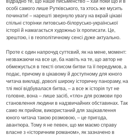
відрадно те, що наше письменство – хай поки що й в
особі самого лише Рутківського, та хтось же мусить
починати! – нарешті звернуло увагу на вкрай цікаві
спільні сторінки литовсько-білорусько-української
історії й намагається художньо їх прописати. Це,
зрештою, і в геополітичному сенсі дуже актуально.
Проте є один напрочуд суттєвий, як на мене, момент:
незважаючи на все це, ба навіть на те, що автор не
обмежується в тексті описом битви та її передумов, а
подає, причому в цікавому й доступному для юного
читача викладі, доволі широку історичну панораму, на
тлі якої відбувалася битва, – а все ж історія тут не
головне, вона – лише засіб, «тло» для розмови про
становлення людини в надзвичайних обставинах. Так
само як прийом, використаний для зацікавлення
юного читача такою розмовою, – це пригода,
авантюра. Тому я не певен, що ми маємо справу
власне з «історичним романом», як зазначено в