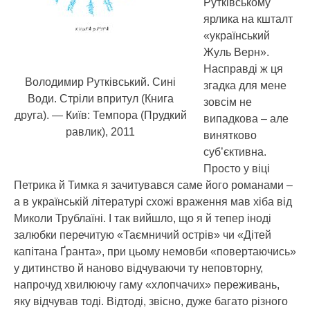
Рутківському
ярлика на кшталт
«український
Жуль Верн».
Насправді ж ця
Володимир Рутківський. Сині
згадка для мене
Води. Стріли впритул (Книга
зовсім не
друга). — Київ: Темпора (Прудкий
випадкова – але
равлик), 2011
винятково
суб’єктивна.
Просто у віці
Петрика й Тимка я зачитувався саме його романами –
а в українській літературі схожі враження мав хіба від
Миколи Трублаїні. І так вийшло, що я й тепер іноді
залюбки перечитую «Таємничий острів» чи «Дітей
капітана Ґранта», при цьому немовби «повертаючись»
у дитинство й наново відчуваючи ту неповторну,
напрочуд хвилюючу гаму «хлопчачих» переживань,
яку відчував тоді. Відтоді, звісно, дуже багато різного