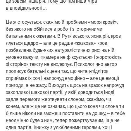
це зовсім інша річ. Тому що там інша міра
відповідальності…
Це ж стосується, скажімо й проблеми «моря крові»,
без якого не обійтися в роботі з історичними
батальними сюжетами. В Рутківського, ясна річ, кров
ллється щедро – але це радше «казкова» кров,
позбавлена будь-яких натуралістичних рис; на ній,
умовно кажучи, «камера не фіксується» і жорстокість
зі сторінок тексту не вихлюпує. Психологічно автор
прописує батальні сцени так, що читач-підліток
сприймає їх хоч і напрочуд емоційно – але це емоції
пригоди, а не жаху. Виходить щось на зразок напрочуд
захопливої шахової партії, у якій доводиться іноді
задля перемоги жертвувати слоном, скажімо, чи
конем, але ж це не означає, що цього коня чи слона ти
більше ніколи не зможеш поставити на дошку, – в тебе
неодмінно буде з ним, тепер пожертвуваним, іще не
одна партія. Книжку з улюбленими героями, хоч і