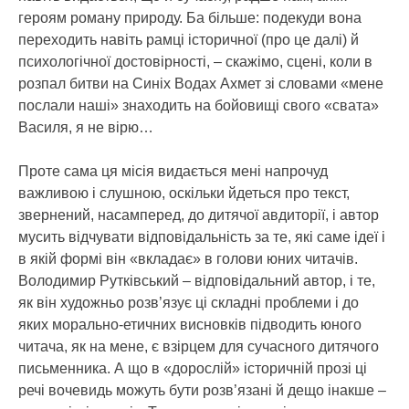
героям роману природу. Ба більше: подекуди вона
переходить навіть рамці історичної (про це далі) й
психологічної достовірності, – скажімо, сцені, коли в
розпал битви на Синіх Водах Ахмет зі словами «мене
послали наші» знаходить на бойовищі свого «свата»
Василя, я не вірю…
Проте сама ця місія видається мені напрочуд
важливою і слушною, оскільки йдеться про текст,
звернений, насамперед, до дитячої авдиторії, і автор
мусить відчувати відповідальність за те, які саме ідеї і
в якій формі він «вкладає» в голови юних читачів.
Володимир Рутківський – відповідальний автор, і те,
як він художньо розв’язує ці складні проблеми і до
яких морально-етичних висновків підводить юного
читача, як на мене, є взірцем для сучасного дитячого
письменника. А що в «дорослій» історичній прозі ці
речі вочевидь можуть бути розв’язані й дещо інакше –