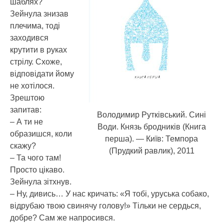
шаблях?
Зейнула знизав
плечима, тоді
заходився
крутити в руках
стрілу. Схоже,
відповідати йому
не хотілося.
Зрештою
запитав:
Володимир Рутківський. Сині
– А ти не
Води. Князь бродників (Книга
образишся, коли
перша). — Київ: Темпора
скажу?
(Прудкий равлик), 2011
– Та чого там!
Просто цікаво.
Зейнула зітхнув.
– Ну, дивись… У нас кричать: «Я тобі, уруська собако,
відрубаю твою свинячу голову!» Тільки не сердься,
добре? Сам же напросився.