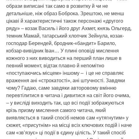
образи виписані так само в розвитку й чи не
детальніше, ніж образ Боброка. Зрештою, не менш
цікаві й характеристичні також персонажі «другого
ряду» – козак Василь і його друг Ахмет, князь Ольгерд,
темник Мамай, татарський хлопчик Зейнула, козак-
господар Берендей, бродник-«бандит» Барило,
кобзар-вивідник Іван… У плині оповіді мислення
кожного з них виводиться на перший план лише в
певний момент, відтак плавно й непомітно
«поступаючись місцем» іншому – і це не справляє
враження ані «строкатості», ані штучності. Завдяки
чому? Гадаю, саме завдяки авторовому вмінню
перевтілитися в читача і дивитися на світ його очима,
– у висліді виходить так, що всі події зображуються
крізь призму мислення самого читача, який
виявляється в такий спосіб немов сам «утягнутим» у
сюжет, «присутнім» на місці всіх ключових подій і наче
сам «зв’язує» ці події в єдину цілість. У такий спосіб