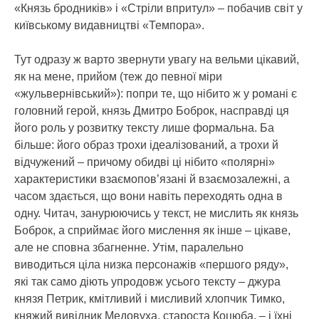
«Князь бродників» і «Стріли впритул» – побачив світ у
київському видавництві «Темпора».
Тут одразу ж варто звернути увагу на вельми цікавий,
як на мене, прийом (теж до певної міри
«жульвернівський»): попри те, що нібито ж у романі є
головний герой, князь Дмитро Боброк, насправді ця
його роль у розвитку тексту лише формальна. Ба
більше: його образ трохи ідеалізований, а трохи й
відчужений – причому обидві ці нібито «полярні»
характеристики взаємопов’язані й взаємозалежні, а
часом здається, що вони навіть переходять одна в
одну. Читач, занурюючись у текст, не мислить як князь
Боброк, а сприймає його мислення як інше – цікаве,
але не сповна збагненне. Утім, паралельно
виводиться ціла низка персонажів «першого ряду»,
які так само діють упродовж усього тексту – джура
князя Петрик, кмітливий і мисливий хлопчик Тимко,
княжий вивідник Медовуха, староста Коцюба, – і їхні