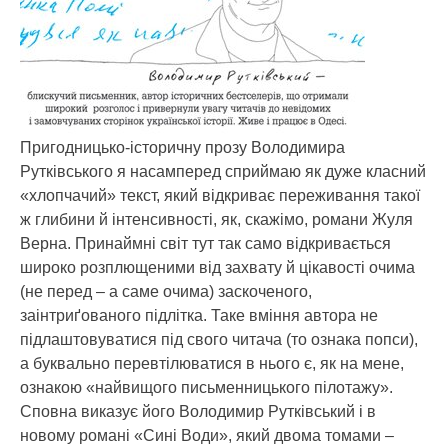
Пригодницько-історичну прозу Володимира
Рутківського я насамперед сприймаю як дуже класний
«хлопчачий» текст, який відкриває переживання такої
ж глибини й інтенсивності, як, скажімо, романи Жуля
Верна.
Принаймні світ тут так само відкривається
широко розплющеними від захвату й цікавості очима
(не перед – а саме очима) заскоченого,
заінтриґованого підлітка. Таке вміння автора не
підлаштовуватися під свого читача (то ознака попси),
а буквально перевтілюватися в нього є, як на мене,
ознакою «найвищого письменницького пілотажу».
Сповна виказує його Володимир Рутківський і в
новому романі «Сині Води», який двома томами –