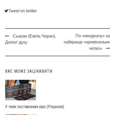
Tweet on twitter
По «кинджалу» за
Сьоран (Еміль Чоран).
Post
найкраще «кримінальне
Допінґ духу
navigation
читво»
ВАС МОЖЕ ЗАЦІКАВИТИ
У тінях зоставлених кірх (Рецензія)