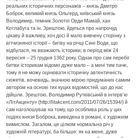
реальних історичних персонажів – князь Дмитро
Боброк, великий князь Ольгерд, київський князь
Володимир, темник Золотої Орди Мамай, хан
Котлабуга та ін. Зрештою, йдеться про напрочуд
цікаву й важливу, хоч досі й мало вивчену сторінку з
вітчизняної історії – битву на річці Сині Води, що
відбулася, як вважають історики, в період між 24
вересня – 25 грудня 1362 року. Однак про сам перебіг
битви історикам відомо дуже мало – а мені тим паче,
тому я не можу оцінювати історичну автентичність
сюжетів, вочевидь, значною мірою придуманих самим
автором на основі тих куцих відомостей, що до нас
дійшли. Зрештою, Володимир Рутківський в інтерв’ю
«ЛітАкценту» (http://litakcent.com/2011/07/26/15394/) й
сам наголошував на тому, що особлива роль у цих
подіях князя Боброка, виведена в романі, є художнім
вимислом. Загалом, це цілком нормальна річ у
художній літературі, ба більше: як на мене, дуже