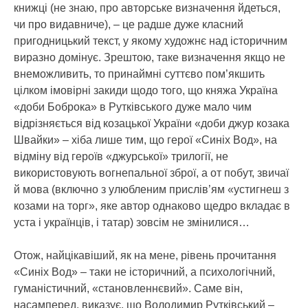
книжці (не знаю, про авторське визначення йдеться,
чи про видавниче), – це радше дуже класний
пригодницький текст, у якому художнє над історичним
виразно домінує. Зрештою, таке визначення якщо не
внеможливить, то принаймні суттєво пом’якшить
цілком імовірні закиди щодо того, що княжа Україна
«доби Боброка» в Рутківського дуже мало чим
відрізняється від козацької України «доби джур козака
Швайки» – хіба лише тим, що герої «Синіх Вод», на
відміну від героїв «джурської» трилогії, не
використовують вогнепальної зброї, а от побут, звичаї
й мова (включно з улюбленим прислів’ям «устигнеш з
козами на торг», яке автор однаково щедро вкладає в
уста і українців, і татар) зовсім не змінилися…
Отож, найцікавіший, як на мене, рівень прочитання
«Синіх Вод» – таки не історичний, а психологічний,
гуманістичний, «становленнєвий». Саме він,
насамперед, виказує, що Володимир Рутківський –