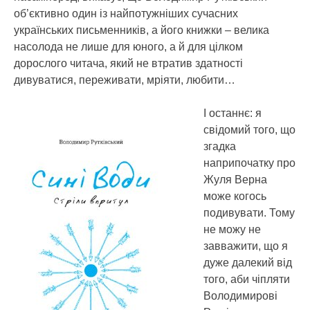
об’єктивно один із найпотужніших сучасних
українських письменників, а його книжки – велика
насолода не лише для юного, а й для цілком
дорослого читача, який не втратив здатності
дивуватися, переживати, мріяти, любити…
І останнє: я
свідомий того, що
згадка
наприпочатку про
Жуля Верна
може когось
подивувати. Тому
не можу не
завважити, що я
дуже далекий від
того, аби чіпляти
Володимирові