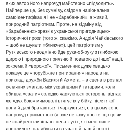
яких автор його напрочуд майстерно «підводить».
Найперше це, без сумніву, свідома національна
самоідентифікація і не «барабанний», а живий,
природний патріотизм. Проте, на відміну від
«барабанних» зразків української пригодницько-
історичної прози (того ж, скажімо, Андрія Чайківського
– щоб не шукати «ближче»), цей патріотизм у
Рутківського неодмінно йде рука-об-руку з глибокою,
щирою і природною приязню й повагою до іншої нації,
зокрема й «ворожої». Письменник дуже хвацько
показує це «порубіжне притирання» народів на
прикладі дружби Василя й Ахмета, – а сцена в розпал
кулачних змагань між українцями й татарами, коли
обидва «свати» солодко чаркуються осторонь, відтак
же «дух бою» мимоволі втягує їх у бійку, після якої
вони й далі братаються і чаркуються, є в цьому сенсі
напрочуд прикметною (я вже не кажу про те, що це чи
не «найреготливіша» сцена з усіх, які мені лише
доводилося надибувати в сучасній нашій прозі).