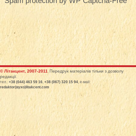
Spam protection by WP Captcha-Free
© Літакцент, 2007-2011
Передрук матеріалів тільки з дозволу
.
редакції.
тел.:
+38 (044) 463 59 16
,
+38 (067) 320 15 94
, е-маіl:
redaktor(вухо)litakcent.com