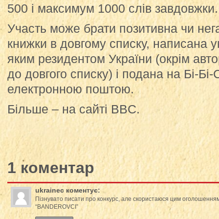
500 і максимум 1000 слів завдовжки.
Участь може брати позитивна чи нега
книжки в довгому списку, написана 
яким резидентом України (окрім авто
до довгого списку) і подана на Бі-Бі
електронною поштою.
Більше – на сайті BBC.
1 коментар
ukrainec
коментує:
Пізнувато писати про конкурс, але скористаюся цим оголошення
“BANDEROVCI”