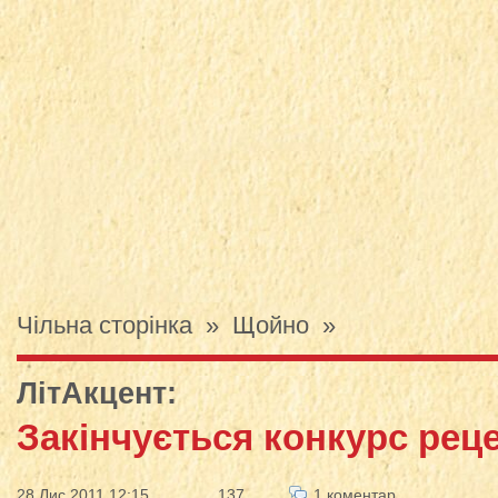
Чільна сторінка
»
Щойно
»
ЛітАкцент
:
Закінчується конкурс рец
28 Лис 2011 12:15
137
1 коментар