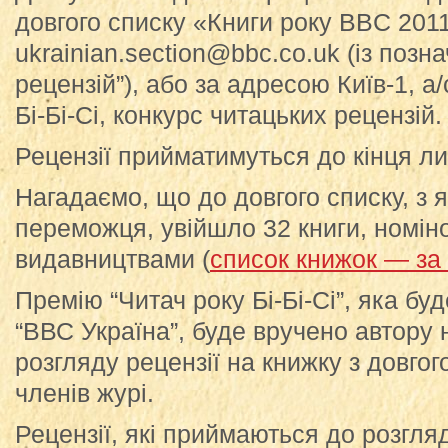
довгого списку «Книги року BBC 201
ukrainian.section@bbc.co.uk (із позн
рецензій”), або за адресою Київ-1, а/
Бі-Бі-Сі, конкурс читацьких рецензій.
Рецензії прийматимуться до кінця ли
Нагадаємо, що до довгого списку, з 
переможця, увійшло 32 книги, номіно
видавництвами (
список книжок — за
Премію “Читач року Бі-Бі-Сі”, яка бу
“ВВС Україна”, буде вручено автору
розгляду рецензії на книжку з довго
членів журі.
Рецензії, які приймаються до розгля