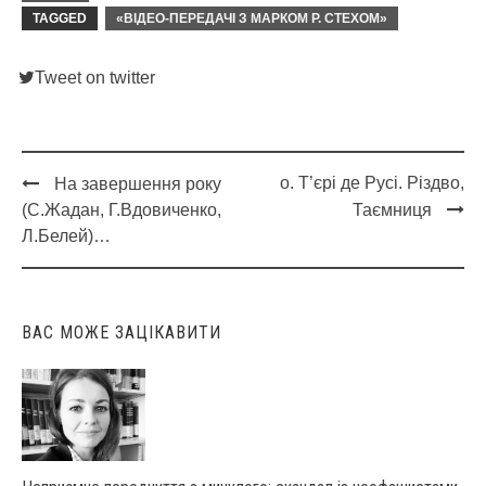
TAGGED
«ВІДЕО-ПЕРЕДАЧІ З МАРКОМ Р. СТЕХОМ»
Tweet on twitter
о. Т’єрі де Русі. Різдво,
На завершення року
Post
(С.Жадан, Г.Вдовиченко,
Таємниця
navigation
Л.Белей)…
ВАС МОЖЕ ЗАЦІКАВИТИ