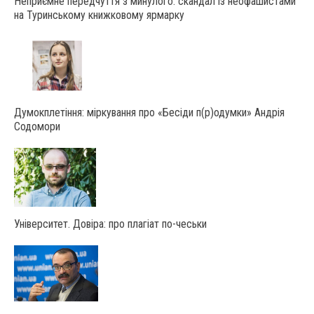
Неприємне передчуття з минулого: скандал із неофашистами
на Туринському книжковому ярмарку
Думокплетіння: міркування про «Бесіди п(р)одумки» Андрія
Содомори
Університет. Довіра: про плагіат по-чеськи