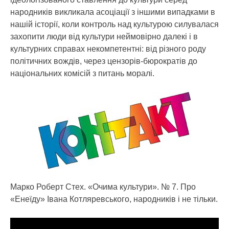
народників викликала асоціації з іншими випадками в
нашій історії, коли контроль над культурою силувалася
захопити люди від культури неймовірно далекі і в
культурних справах некомпетентні: від різного роду
політичних вождів, через цензорів-бюрократів до
національних комісій з питань моралі.
Марко Роберт Стех. «Очима культури». № 7. Про
«Енеїду» Івана Котляревського, народників і не тільки.