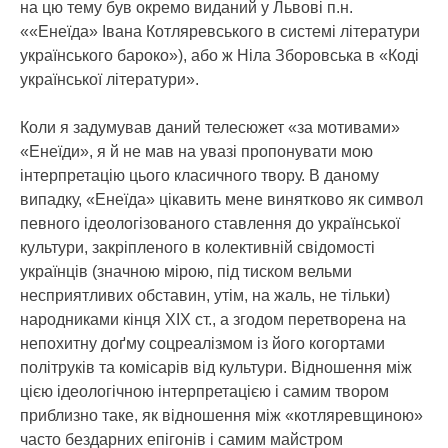
на цю тему був окремо виданий у Львові п.н.
««Енеїда» Івана Котляревського в системі літератури
українського бароко»), або ж Ніла Зборовська в «Коді
української літератури».
Коли я задумував даний телесюжет «за мотивами»
«Енеїди», я й не мав на увазі пропонувати мою
інтерпретацію цього класичного твору. В даному
випадку, «Енеїда» цікавить мене винятково як символ
певного ідеологізованого ставлення до української
культури, закріпленого в колективній свідомості
українців (значною мірою, під тиском вельми
несприятливих обставин, утім, на жаль, не тільки)
народниками кінця ХІХ ст., а згодом перетворена на
непохитну доґму соцреалізмом із його когортами
політруків та комісарів від культури. Відношення між
цією ідеологічною інтерпретацією і самим твором
приблизно таке, як відношення між «котляревщиною»
часто бездарних епігонів і самим майстром