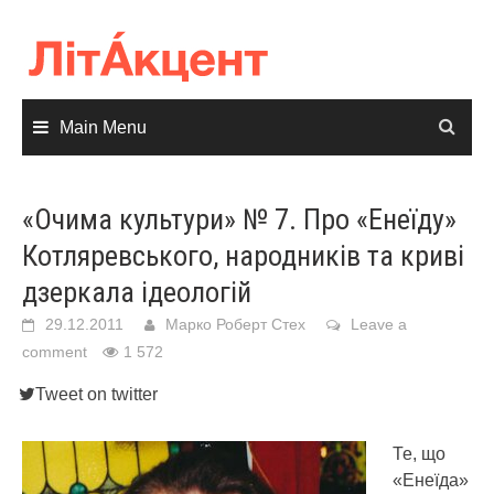
Skip
to
content
Main Menu
«Очима культури» № 7. Про «Енеїду»
Котляревського, народників та криві
дзеркала ідеологій
29.12.2011
Марко Роберт Стех
Leave a
comment
1 572
Tweet on twitter
Те, що
«Енеїда»