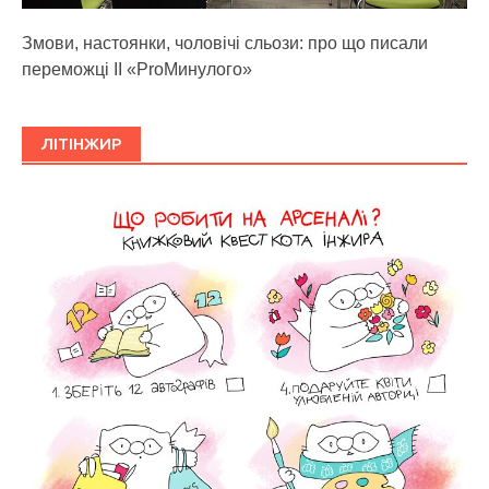
Змови, настоянки, чоловічі сльози: про що писали
переможці ІІ «ProМинулого»
ЛІТІНЖИР