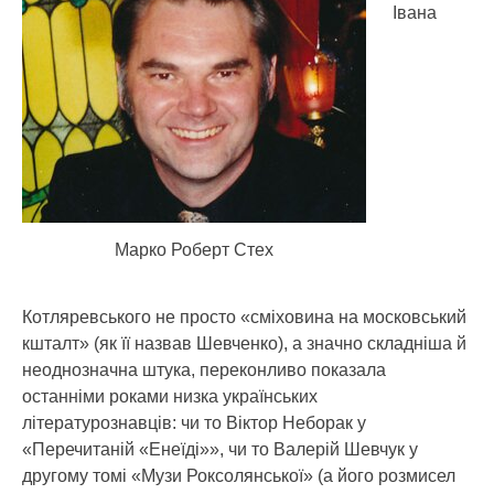
Івана
Марко Роберт Стех
Котляревського не просто «сміховина на московський
кшталт» (як її назвав Шевченко), а значно складніша й
неоднозначна штука, переконливо показала
останніми роками низка українських
літературознавців: чи то Віктор Неборак у
«Перечитаній «Енеїді»», чи то Валерій Шевчук у
другому томі «Музи Роксолянської» (а його розмисел