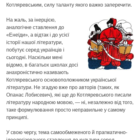
Котляревським, силу таланту якого важко заперечити.
На жаль, за інерцією,
аналогічне ставлення до
«Енеїди», а відтак і до усієї
історії нашої літератури,
побутує серед українців і
сьогодні. Наскільки мені
відомо, в багатьох школах досі
анахроністично називають
Котляревського основоположником української
літератури. Не згадую вже про авторів (таких, як
Опанас Лобисевич), які ще до Котляревського писали
літературу народною мовою, — ні, незалежно від того,
таке формулювання просто неправильне у самому
принципі.
У свою чергу, тема самообмеженого й прагматично-
ідеологізованого ставлення до культури серед