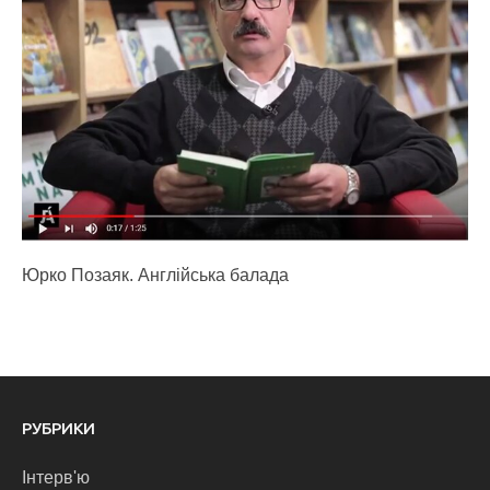
Юрко Позаяк. Англійська балада
РУБРИКИ
Інтерв'ю