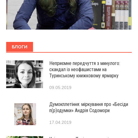
БЛОГИ
Неприємне передчуття з минулого:
скандал із неофашистами на
Туринському книжковому ярмарку
09.05.2019
Думокплетіння: міркування про «Бесіди
п(р)одумки» Андрія Содомори
17.04.2019