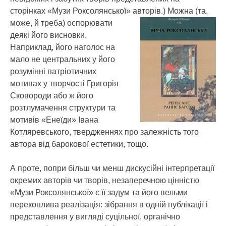
сторінках «Музи Роксолянської» авторів.)
Можна (та,
може, й треба) оспорювати
деякі його висновки.
Наприклад, його наголос на
мало не центральних у його
розумінні патріотичних
мотивах у творчості Григорія
Сковороди або ж його
розтлумачення структури та
мотивів «Енеїди» Івана
Котляревського, твердженнях про залежність того
автора від барокової естетики, тощо.
А проте, попри більш чи менш дискусійні інтерпретації
окремих авторів чи творів, незаперечною цінністю
«Музи Роксолянської» є її задум та його вельми
переконлива реалізація: зібрання в одній публікації і
представлення у вигляді суцільної, органічно