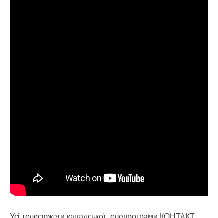
Усі телесюжети канадської телепрограми КОНТАКТ