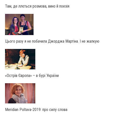
Там, де ллється розмова, вино й поезія
Цього разу я не побачила Джорджа Мартіна. І не жалкую
«Острів Європа» – в бурі України
Мeridian Poltava-2019: про силу слова