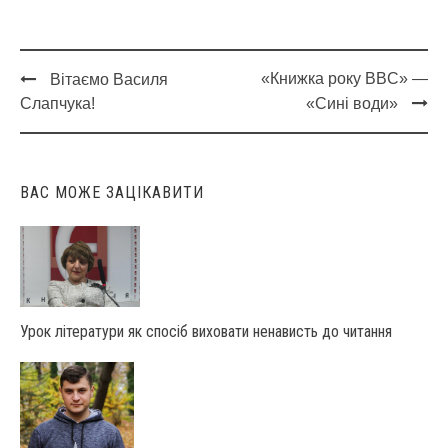
«Книжка року BBC» —
Вітаємо Василя
Post
Слапчука!
«Сині води»
navigation
ВАС МОЖЕ ЗАЦІКАВИТИ
Урок літератури як спосіб виховати ненависть до читання