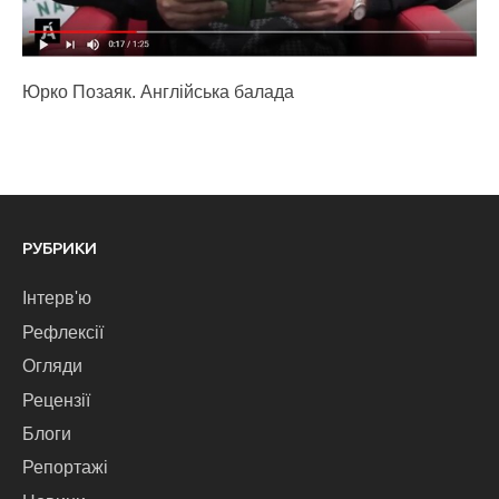
Юрко Позаяк. Англійська балада
РУБРИКИ
Інтерв'ю
Рефлексії
Огляди
Рецензії
Блоги
Репортажі