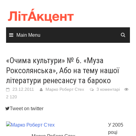
Skip
to
content
Main Menu
«Очима культури» № 6. «Муза
Роксолянська», Або на тему нашої
літератури ренесансу та бароко
23.12.2011
Марко Роберт Стех
3 коментарі
2 120
Tweet on twitter
У 2005
році