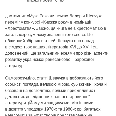
Марко Роберт Стех
двотомник «Муза Роксолянська» Валерія Шевчука
переміг у конкурсі «Книжка року» в номінації
«Хрестоматія».
Звісно, ця книга не є хрестоматією в
загальнозрозумілому значенні того слова. Це
обширний збірник статтей Шевчука про понад
вісімдесятьох наших літераторів ХVІ до ХVІІІ ст.,
доповнений іще загальними есеями про різні аспекти
розвитку української ренесансової і барокової
літератур.
Самозрозуміло, статті Шевчука відображають його
особисті погляди, великою мірою, суб’єктивні, хоча й
базовані на довголітніх, вельми прискіпливих і
детальних дослідженнях нашої старовинної
літератури. (Йому ми завдячуємо, між іншими,
відкриття упродовж 1970-х та 1980-х рр. багатьох
невідомих і забутих творів представлених на