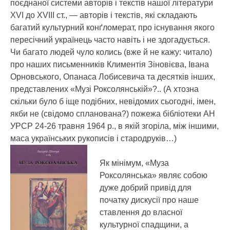
поєднаної системи авторів і текстів нашої літератури
ХVІ до ХVІІІ ст., — авторів і текстів, які складають
багатий культурний конґломерат, про існування якого
пересічний українець часто навіть і не здогадується.
Чи багато людей чуло колись (вже й не кажу: читало)
про наших письменників Климентія Зіновієва, Івана
Орновського, Опанаса Лобисевича та десятків інших,
представлених «Музі Роксолянській»?.. (А хтозна
скільки було б іще подібних, невідомих сьогодні, імен,
якби не (свідомо спланована?) пожежа бібліотеки АН
УРСР 24-26 травня 1964 р., в якій згоріла, між іншими,
маса українських рукописів і стародруків…)
Як мінімум, «Муза
Роксолянська» являє собою
дуже добрий привід для
початку дискусії про наше
ставлення до власної
культурної спадщини, а