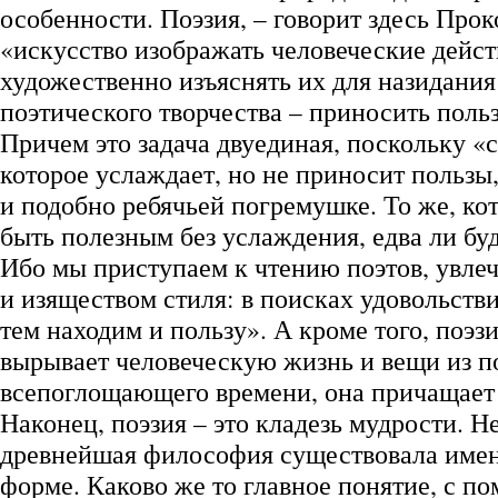
особенности. Поэзия, – говорит здесь Прок
«искусство изображать человеческие дейст
художественно изъяснять их для назидания
поэтического творчества – приносить польз
Причем это задача двуединая, поскольку «
которое услаждает, но не приносит пользы
и подобно ребячьей погремушке. То же, ко
быть полезным без услаждения, едва ли бу
Ибо мы приступаем к чтению поэтов, увле
и изяществом стиля: в поисках удовольств
тем находим и пользу». А кроме того, поэз
вырывает человеческую жизнь и вещи из п
всепоглощающего времени, она причащает 
Наконец, поэзия – это кладезь мудрости. Н
древнейшая философия существовала имен
форме. Каково же то главное понятие, с п