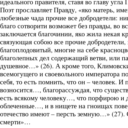
идеального правителя, ставя во главу угла
Поэт прославляет Правду, «яко матерь, и
любезные чада прочие все добродетели: ни
благо сотворити возможет без правды, во в
заключается благочинии, яко жила некая к
связующая собою все прочие добродетели, 
благоплодовитый, многие на себе красноц
благолепных дел содержащий ветви, или п
душевное…» (26). А кроме того, Климовск
всемогущего и своевольного императора по
себя, то есть помнить, что он – человек. И 
возносится…, благорассуждая, что существ
есть всякому человеку…, что порфирою и
облеченные…, и в нищете на гноищах пов
отечество имеют – персть земную…» (27).
смерти»…