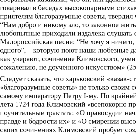
говаривал в беседах высокопарными стиха
приятелям благоразумные советы, твердил 
“Нам добро и никому зло, то законное жить
любопытные приходили издалека слушать е
Малороссийская песня: “Не хочу я ничего, 
одного”, – которую поют наши любезные да
как уверяют, сочинение Климовского, учен
сожалению, не доученного искусством» (25
Следует сказать, что харьковский «казак-с
«благоразумные советы» не только своим с
самому императору Петру I-му. По крайней
лета 1724 года Климовский «всепокорно п
поучительные трактата: «О правосудии на
правде и бодрости их» и «О смирении выс
своих сочинениях Климовский пробует соз