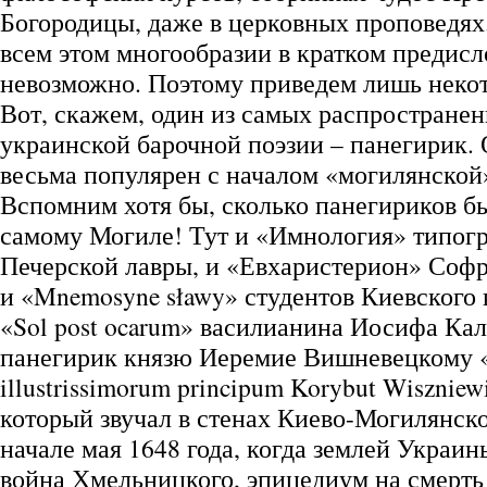
Богородицы, даже в церковных проповедях.
всем этом многообразии в кратком предис
невозможно. Поэтому приведем лишь неко
Вот, скажем, один из самых распростране
украинской барочной поэзии – панегирик. 
весьма популярен с началом «могилянской
Вспомним хотя бы, сколько панегириков б
самому Могиле! Тут и «Имнология» типог
Печерской лавры, и «Евхаристерион» Софр
и «Mnemosyne sławy» студентов Киевского 
«Sol post ocarum» василианина Иосифа Кал
панегирик князю Иеремие Вишневецкому «
illustrissimorum principum Korybut Wiszniew
который звучал в стенах Киево-Могилянско
начале мая 1648 года, когда землей Украин
война Хмельницкого, эпицедиум на смерть