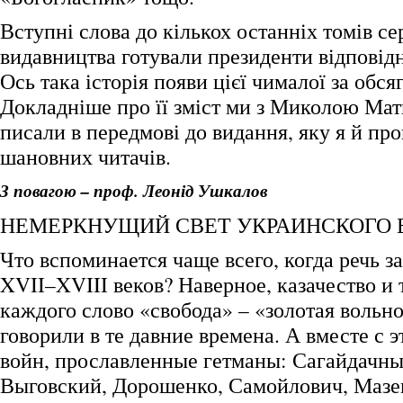
Вступні слова до кількох останніх томів се
видавництва готували президенти відповідн
Ось така історія появи цієї чималої за обс
Докладніше про її зміст ми з Миколою Ма
писали в передмові до видання, яку я й пр
шановних читачів.
З повагою – проф. Леонід Ушкалов
НЕМЕРКНУЩИЙ СВЕТ УКРАИНСКОГО 
Что вспоминается чаще всего, когда речь з
XVII–XVIII веков? Наверное, казачество и 
каждого слово «свобода» – «золотая вольно
говорили в те давние времена. А вместе с э
войн, прославленные гетманы: Сагайдачн
Выговский, Дорошенко, Самойлович, Маз