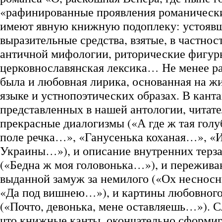
«рафинированные проявления романически
имеют явную книжную подоплеку: устояв
выразительные средства, взятые, в частнос
античной мифологии, риторические фигур
церковнославянская лексика… Не менее 
была и любовная лирика, основанная на ж
языке и устнопоэтических образах. В канта
представленных в нашей антологии, читате
прекрасные диалогизмы («А где ж тая гол
поле речка…», «Ганусенька коханая…», «И
Украины…»), и описание внутренних терз
(«Бедна ж моя головонька…»), и пережива
выданной замуж за немилого («Ох несно
«Да под вишнею…»), и картины любовного
(«Почто, девонька, мене оставляешь…»). С
что книжные канты, окончательно сформи