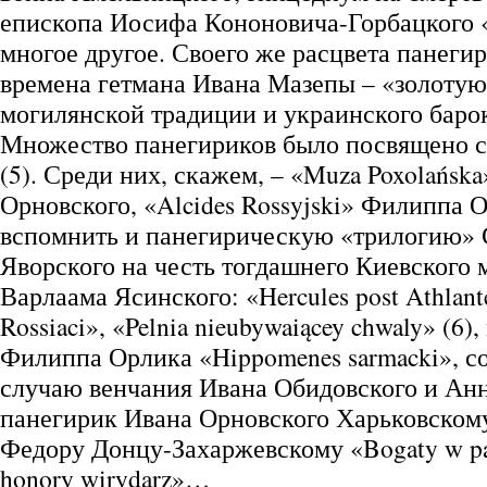
епископа Иосифа Кононовича-Горбацкого «L
многое другое. Своего же расцвета панегир
времена гетмана Ивана Мазепы – «золотую
могилянской традиции и украинского барок
Множество панегириков было посвящено 
(5). Среди них, скажем, – «Muza Poxolańsk
Орновского, «Alcides Rossyjski» Филиппа
вспомнить и панегирическую «трилогию»
Яворского на честь тогдашнего Киевского
Варлаама Ясинского: «Hercules post Athlante
Rossiaci», «Pelnia nieubywaiącey chwaly» (6
Филиппа Орлика «Hippomenes sarmacki», 
случаю венчания Ивана Обидовского и Анн
панегирик Ивана Орновского Харьковском
Федору Донцу-Захаржевскому «Bogaty w pare
honory wirydarz»…