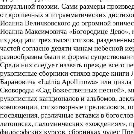
визуальной поэзии. Сами размеры произве
от крошечных эпиграмматических дистихов
Иоанна Величковского до огромной эпичес
Иоанна Максимовича «Богородице Дево», к
из двадцати трех тысяч стихов, разделенны
частей согласно девяти чинам небесной ие
разнообразны были и формы существования
Среди них следует назвать прежде всего п
рукописные сборники стихов вроде книги 
Барановича «Lutnia Apollinowa» или цикла
Сковороды «Сад божественных песней», м
рукописных канционалов и альбомов, дек
композиции, стихотворные предисловия, п
посвящения, различные вставки в богослов
летописях, паломнических «хождениях», 
философских курсов, сборниках чудес Пре