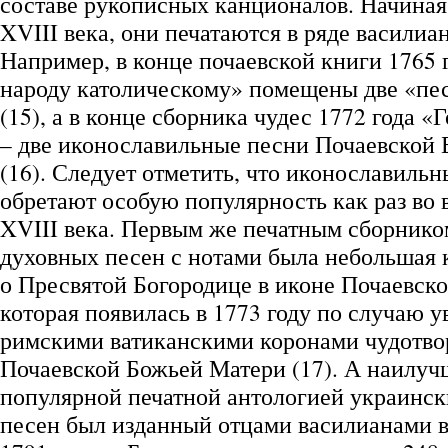
составе рукописных канционалов. Начиная
XVIII века, они печатаются в ряде василиа
Например, в конце почаевской книги 1765 
народу католическому» помещены две «пе
(15), а в конце сборника чудес 1772 года «
– две иконославильные песни Почаевской
(16). Следует отметить, что иконославиль
обретают особую популярность как раз во 
XVIII века. Первым же печатным сборник
духовных песен с нотами была небольшая
о Пресвятой Богородице в иконе Почаевско
которая появилась в 1773 году по случаю 
римскими ватиканскими коронами чудотво
Почаевской Божьей Матери (17). А наилуч
популярной печатной антологией украинс
песен был изданный отцами василианами в