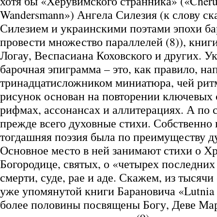
хотя бы «Херувимского странника» («Cheru
Wandersmann») Ангела Силезия (к слову ск
Силезием и украинскими поэтами эпохи б
провести множество параллелей (8)), кни
Логау, Веспасиана Коховского и других. У
барочная эпиграмма – это, как правило, на
тринадцатисложником миниатюра, чей ри
рисунок основан на повторении ключевых 
рифмах, ассонансах и аллитерациях. А по
прежде всего духовные стихи. Собственно 
тогдашняя поэзия была по преимуществу д
Основное место в ней занимают стихи о Хр
Богородице, святых, о «четырех последних 
смерти, суде, рае и аде. Скажем, из тысяч
уже упомянутой книги Барановича «Lutnia 
более половины посвящены Богу, Деве Мар