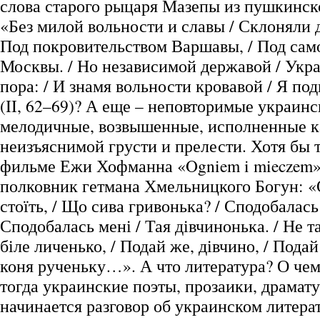
слова старого рыцаря Мазепы из пушкинск
«Без милой вольности и славы / Склоняли 
Под покровительством Варшавы, / Под сам
Москвы. / Но независимой державой / Укр
пора: / И знамя вольности кровавой / Я п
(II, 62–69)? А еще – неповторимые украинс
мелодичные, возвышенные, исполненные к
неизъяснимой грусти и прелести. Хотя бы т
фильме Ежи Хофманна «Ogniem i mieczem
полковник гетмана Хмельницкого Богун: «О
стоїть, / Що сива гривонька? / Сподобалась
Сподобалась мені / Тая дівчинонька. / Не та
біле личенько, / Подай же, дівчино, / Подай
коня рученьку…». А что литература? О чем
тогда украинские поэты, прозаики, драмату
начинается разговор об украинском литера