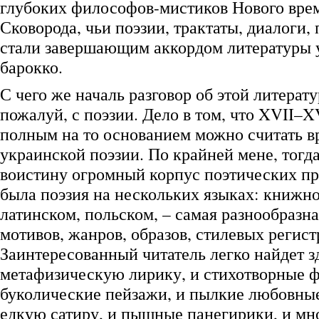
глубоких философов-мистиков Нового вре
Сковорода, чьи поэзии, трактаты, диалоги,
стали завершающим аккордом литературы 
барокко.
С чего же началь разговор об этой литерат
пожалуй, с поэзии. Дело в том, что XVII–XV
полным на то основанием можно считать в
украинской поэзии. По крайней мене, тогд
воистину огромный корпус поэтических пр
была поэзия на нескольких языках: книжн
латинском, польском, – самая разнообразна
мотивов, жанров, образов, стилевых регист
Заинтересованный читатель легко найдет з
метафизическую лирику, и стихотворные ф
буколические пейзажи, и пылкие любовные
едкую сатиру, и пышные панегирики, и м