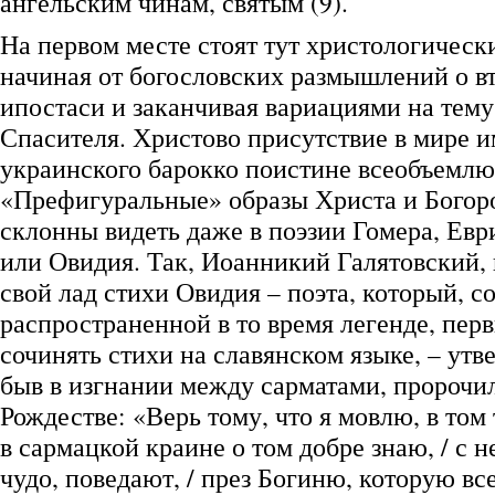
ангельским чинам, святым (9).
На первом месте стоят тут христологическ
начиная от богословских размышлений о в
ипостаси и заканчивая вариациями на тему
Спасителя. Христово присутствие в мире и
украинского барокко поистине всеобъемлю
«Префигуральные» образы Христа и Богор
склонны видеть даже в поэзии Гомера, Евр
или Овидия. Так, Иоанникий Галятовский,
свой лад стихи Овидия – поэта, который, с
распространенной в то время легенде, пер
сочинять стихи на славянском языке, – утве
быв в изгнании между сарматами, пророчи
Рождестве: «Верь тому, что я мовлю, в том 
в сармацкой краине о том добре знаю, / с н
чудо, поведают, / през Богиню, которую все