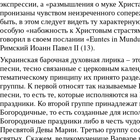
экспрессии, а «размышления о муке Христ
пронизаны чувством неизреченного сопер
быть, в этом следует видеть ту характерну
особую «набожность к Христовым страстям
говорил в своем послании «Euntes in Mund
Римский Иоанн Павел ІІ (13).
Украинская барочная духовная лирика – эт
песни, тесно связанные с церковным кален
тематическому принципу их принято разде
группы. К первой относят так называемые
песни, то есть те, которые исполняются на
праздники. Ко второй группе принадлежат
Богородичные, то есть созданные для испо
Богородичные праздники либо в честь чуд
Пресвятой Девы Марии. Третью группу со
святых. Скажем, великомученице Варваре