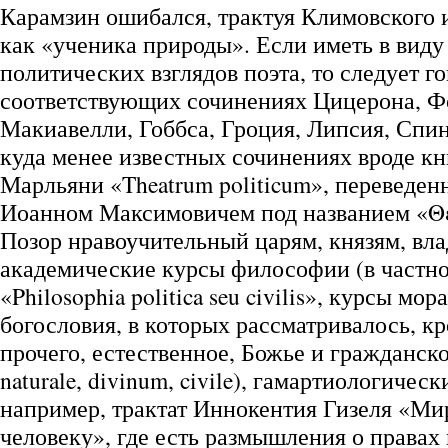
Карамзин ошибался, трактуя Климовского
как «ученика природы». Если иметь в виду
политических взглядов поэта, то следует го
соответствующих сочинениях Цицерона, Ф
Макиавелли, Гоббса, Гроция, Липсия, Спин
куда менее известных сочинениях вроде к
Марльяни «Theatrum politicum», переведен
Иоанном Максимовичем под названием «Θ
Позор нравоучительный царям, князям, вл
академические курсы философии (в частно
«Philosophia politica seu civilis», курсы мор
богословия, в которых рассматривалось, кр
прочего, естественное, Божье и гражданско
naturale, divinum, civile), гамартиологическ
например, трактат Иннокентия Гизеля «Ми
человеку», где есть размышления о правах