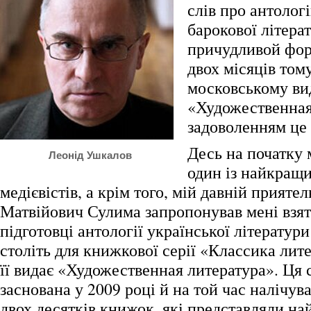
слів про антолог
барокової літер
причудливой фор
двох місяців том
московському ви
«Художественная 
задоволенням це
Десь на початку 
Леонід Ушкалов
один із найкращ
медієвістів, а крім того, мій давній прияте
Матвійович Сулима запропонував мені взят
підготовці антології української літератур
століть для книжкової серії «Классика ли
її видає «Художественная литература». Ця с
заснована у 2009 році й на той час налічув
двох десятків книжок, які представляли на