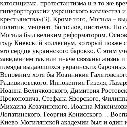
католицизма, протестантизма и в то же вре
гиперортодоксии украинского казачества и
крестьянства»(3). Кроме того, Могила – 
политик, меценат, богослов, писатель. Но с
Могила был великим реформатором. Основ
году Киевский коллегиум, который позже с
это сердце украинского барокко. С этим у
заведением так или иначе связаны жизнь и
плеяды выдающихся украинских барочных 
Вспомним хотя бы Иоанникия Галятовског
Радивиловского, Иннокентия Гизеля, Лазар
Иоанна Величковского, Димитрия Ростовс
Прокоповича, Стефана Яворского, Филипп
Михаила Козачинского, Иоанна Максимови
Лопатинского, Георгия Конисского… Восп
Киево-Могилянской академии был и один 