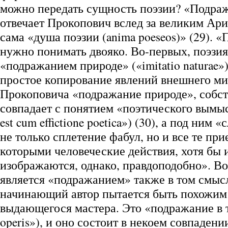
можно передать сущность поэзии? «Подраж
отвечает Прокопович вслед за великим Ари
сама «душа поэзии (anima poeseos)» (29). 
нужно понимать двояко. Во-первых, поэзия
«подражанием природе» («imitatio naturae»)
простое копирование явлений внешнего ми
Прокоповича «подражание природе», собст
совпадает с понятием «поэтического вымы
est cum effictione poetica») (30), а под ним 
не только сплетение фабул, но и все те пр
которыми человеческие действия, хотя бы 
изображаются, однако, правдоподобно». Во
является «подражанием» также в том смыс
начинающий автор пытается быть похожим 
выдающегося мастера. Это «подражание в т
operis»), и оно состоит в некоем совпаден