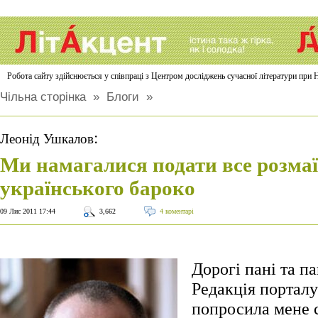
Робота сайту здійснюється у співпраці з Центром досліджень сучасної літератури п
Чільна сторінка
»
Блоги
»
:
Леонід Ушкалов
Ми намагалися подати все розма
українського бароко
09 Лис 2011 17:44
3,662
4 коментарі
Дорогі пані та п
Редакція портал
попросила мене с