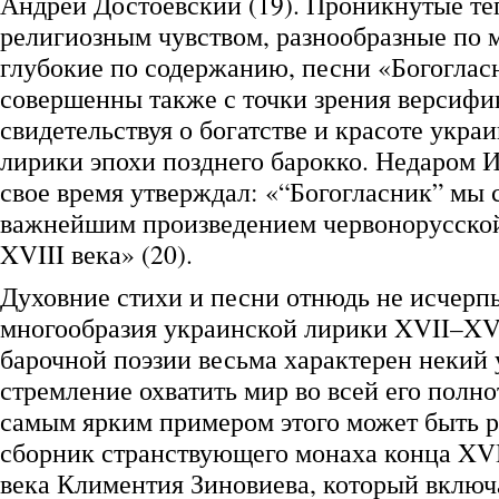
Андрей Достоевский (19). Проникнутые т
религиозным чувством, разнообразные по 
глубокие по содержанию, песни «Богоглас
совершенны также с точки зрения версифи
свидетельствуя о богатстве и красоте укра
лирики эпохи позднего барокко. Недаром 
свое время утверждал: «“Богогласник” мы 
важнейшим произведением червонорусско
XVIII века» (20).
Духовние стихи и песни отнюдь не исчерп
многообразия украинской лирики XVII–XVI
барочной поэзии весьма характерен некий 
стремление охватить мир во всей его полно
самым ярким примером этого может быть 
сборник странствующего монаха конца XVI
века Климентия Зиновиева, который включа