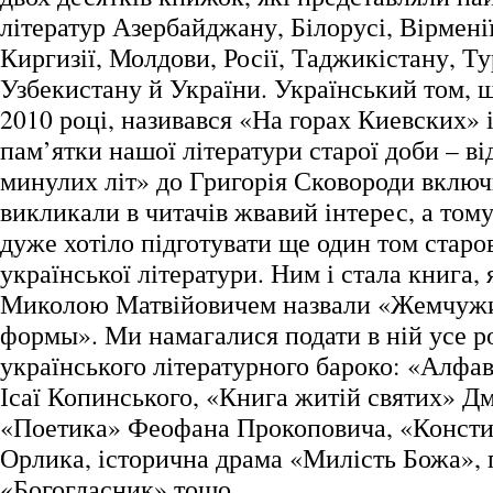
літератур Азербайджану, Білорусі, Вірменії
Киргизії, Молдови, Росії, Таджикістану, Т
Узбекистану й України. Український том, щ
2010 році, називався «На горах Киевских» 
пам’ятки нашої літератури старої доби – ві
минулих літ» до Григорія Сковороди включ
викликали в читачів жвавий інтерес, а том
дуже хотіло підготувати ще один том старо
української літератури. Ним і стала книга, 
Миколою Матвійовичем назвали «Жемчуж
формы». Ми намагалися подати в ній усе р
українського літературного бароко: «Алфа
Ісаї Копинського, «Книга житій святих» Д
«Поетика» Феофана Прокоповича, «Консти
Орлика, історична драма «Милість Божа», 
«Богогласник» тощо.