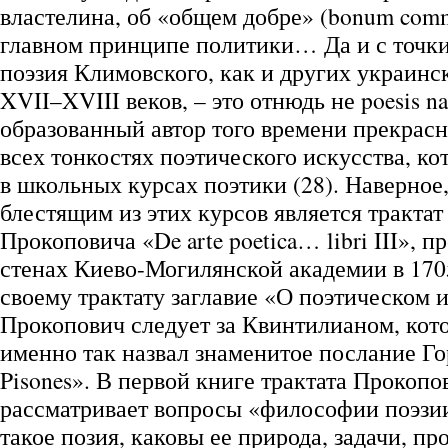
властелина, об «общем добре» (bonum com
главном принципе политики… Да и с точк
поэзия Климовского, как и других украинс
XVII–XVIII веков, – это отнюдь не poesis n
образованный автор того времени прекрасн
всех тонкостях поэтического искусства, ко
в школьных курсах поэтики (28). Наверное
блестящим из этих курсов является тракта
Прокоповича «De arte poetica… libri III», 
стенах Киево-Могилянской академии в 1705
своему трактату заглавие «О поэтическом и
Прокопович следует за Квинтилианом, кото
именно так назвал знаменитое послание Г
Pisones». В первой книге трактата Прокопо
рассматривает вопросы «философии поэзии»
такое позия, каковы ее природа, задачи, п