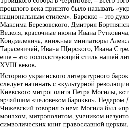
Троицкого собора в Чернигове, – всего того
прошлого века принято было называть «ук
национальным стилем». Барокко – это дух
Максима Березовского, Дмитрия Бортнянск
Веделя, красочные иконы Ивана Рутковича
Кондзелевича, книжные миниатюры Алекса
Тарасевичей, Ивана Щирского, Ивана Стр
еще – это господствующий стиль нашей ли
XVIII веков.
Историю украинского литературного барокк
следует начинать с «культурной революци
Киевского митрополита Петра Могилы, кот
ярчайшим «человеком барокко». Недаром 
Чижевский говорил о нем: Могила был «п
монахом, митрополитом, учеником иезуито
символических книг православной церкви,