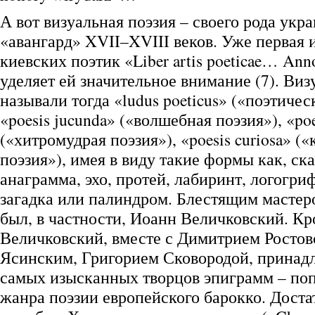
А вот визуальная поэзия – своего рода укр
«авангард» XVII–XVIII веков. Уже первая 
киевских поэтик «Liber artis poeticae… An
уделяет ей значительное внимание (7). Виз
называли тогда «ludus poeticus» («поэтичес
«poesis jucunda» («волшебная поэзия»), «poe
(«хитромудрая поэзия»), «poesis curiosa» (
поэзия»), имея в виду такие формы как, ск
анаграмма, эхо, протей, лабиринт, логогри
загадка или палиндром. Блестящим мастер
был, в частности, Иоанн Величковский. Кр
Величковский, вместе с Димитрием Росто
Ясинским, Григорием Сковородой, принад
самых изысканных творцов эпиграмм – по
жанра поэзии европейского барокко. Дост