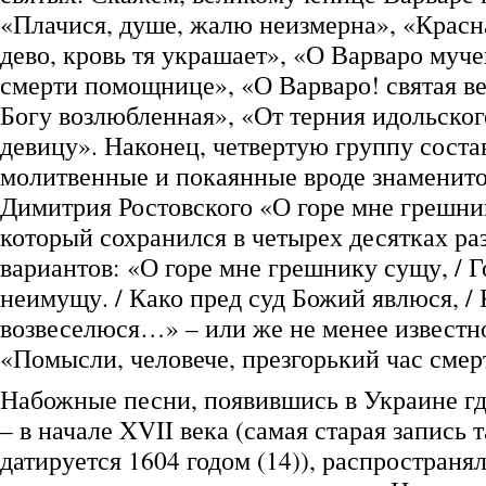
«Плачися, душе, жалю неизмерна», «Красна
дево, кровь тя украшает», «О Варваро муче
смерти помощнице», «О Варваро! святая в
Богу возлюбленная», «От терния идольско
девицу». Наконец, четвертую группу сост
молитвенные и покаянные вроде знаменито
Димитрия Ростовского «О горе мне грешни
который сохранился в четырех десятках р
вариантов: «О горе мне грешнику сущу, / Г
неимущу. / Како пред суд Божий явлюся, /
возвеселюся…» – или же не менее извест
«Помысли, человече, презгорький час смер
Набожные песни, появившись в Украине гд
– в начале XVII века (самая старая запись 
датируется 1604 годом (14)), распространял