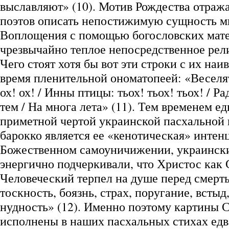
выславляют» (10). Мотив Рождества отража
поэтов описать непостижимую сущность м
Воплощения с помощью богословских мате
чрезвычайно теплое непосредственное рели
Чего стоят хотя бы вот эти строки с их наи
время пленительной ономатопеей: «Веселят
ох! ох! / Инны птицы: тьох! тьох! тьох! / Р
тем / На многа лета» (11). Тем временем ед
приметной чертой украинской пасхальной 
барокко является ее «кенотическая» интенц
Божественном самоуничижении, украинск
энергично подчеркивали, что Христос как
Человеческий терпел на душе перед смерть
тоскность, боязнь, страх, поругание, встыд,
нудность» (12). Именно поэтому картины 
исполнены в наших пасхальных стихах едв