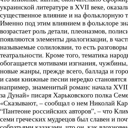
украинской литературе в XVII веке, оказал
существенное влияние и на фольклорную т
Именно под этим влиянием в фольклоре зн
возрастает роль детали, плеоназмов, полис
появляются элементы диалогизации, в част
называемые солилоквии, то есть разговоры
театральности. Кроме того, тематика наро
обогащается мотивами изгнания, чужбины,
новые жанры, прежде всего, баллада и гор
и сами книжные песни нередко становятся
например, знаменитый романс начала XVIII
за Дунай» писаря Харьковского полка Сем
«Сказывают, – сообщал о нем Николай Кар
“Пантеоне российских авторов”, – что Кли
семи греческих мудрецов был славен и поч
собратьями казаками, что он, как вдохнов