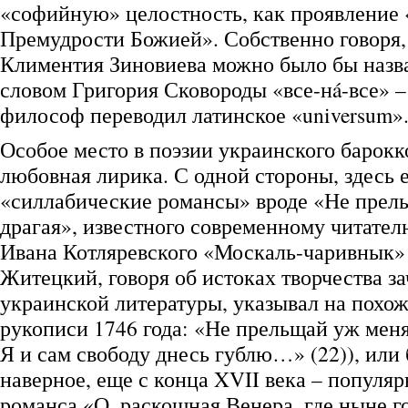
«софийную» целостность, как проявление 
Премудрости Божией». Собственно говоря,
Климентия Зиновиева можно было бы назв
словом Григория Сковороды «все-нá-все» –
философ переводил латинское «universum»
Особое место в поэзии украинского барокк
любовная лирика. С одной стороны, здесь 
«силлабические романсы» вроде «Не прел
драгая», известного современному читате
Ивана Котляревского «Москаль-чаривнык» 
Житецкий, говоря об истоках творчества з
украинской литературы, указывал на похож
рукописи 1746 года: «Не прельщай уж меня, 
Я и сам свободу днесь гублю…» (22)), или 
наверное, еще с конца XVII века – популя
романса «О, раскошная Венера, где ныне г