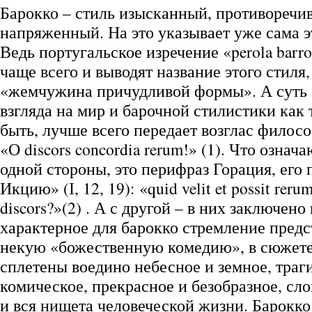
Барокко – стиль изысканный, противоречи
напряженный. На это указывает уже сама э
Ведь португальское изречение «perola barro
чаще всего и выводят название этого стиля,
«жемчужина причудливой формы». А суть 
взгляда на мир и барочной стилистики как 
быть, лучше всего передает возглас филос
«О discors concordia rerum!» (1). Что означ
одной стороны, это перифраз Горация, его
Икцию» (І, 12, 19): «quid velit et possit reru
discors?»(2) . А с другой – в них заключено
характерное для барокко стремление предс
некую «божественную комедию», в сюжете
сплетены воедино небесное и земное, траг
комическое, прекрасное и безобразное, сло
и вся нищета человеческой жизни. Барокко 