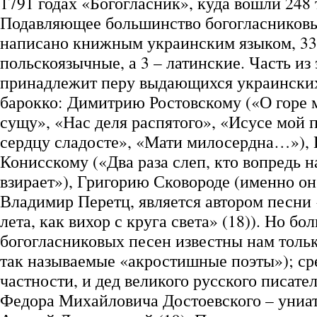
1791 годах «Богогласник», куда вошли 248 
Подавляющее большинство богогласников
написано книжным украинским языком, 33
польскоязычные, а 3 – латинские. Часть из
принадлежит перу выдающихся украинских
барокко: Димитрию Ростовскому («О горе
сущу», «Нас деля распятого», «Исусе мой
сердцу сладосте», «Мати милосердна…»),
Конисскому («Два раза слеп, кто вопредь н
взирает»), Григорию Сковороде (именно он
Владимир Перетц, является автором песни
лета, как вихор с круга света» (18)). Но б
богогласниковых песен известны нам тольк
так называемые «акростишные поэты»); сре
частности, и дед великого русского писате
Федора Михайловича Достоевского – униа