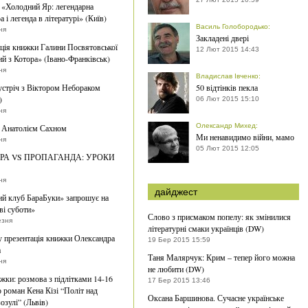
 «Холодний Яр: легендарна
а і легенда в літературі» (Київ)
Василь Голобородько
:
ня
Закладені двері
ція книжки Галини Посвятовської
12 Лют 2015 14:43
й з Котора» (Івано-Франківськ)
ня
Владислав Івченко
:
устріч з Віктором Небораком
50 відтінків пекла
)
06 Лют 2015 15:10
ня
Олександр Михед
:
з Анатолієм Сахном
Ми ненавидимо війни, мамо
ня
05 Лют 2015 12:05
РА VS ПРОПАГАНДА: УРОКИ
ня
дайджест
й клуб БараБуки» запрошує на
ві суботи»
Слово з присмаком попелу: як змінилися
езня
літературні смаки українців (DW)
 презентація книжки Олександра
19 Бер 2015 15:59
а
Таня Малярчук: Крим – тепер його можна
ня
не любити (DW)
жки: розмова з підлітками 14-16
17 Бер 2015 13:46
о роман Кена Кізі “Політ над
Оксана Баршинова. Сучасне українське
озулі” (Львів)