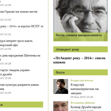
а
015 14:56
ени Герасим’юк мовою жестів
015 13:43
року – 2014» за версією НСПУ та
015 12:31
Поезія: схопити швидкоплинність
урзі інтернет-тролі мають
верховий офіс
літакцент року
015 10:05
о день народження Шевченка на
«ЛітАкцент року – 2014»: список
й
книжок
015 19:28
стартує тиждень україно-
блоги
ої дружби
015 15:40
Владислав Івченко
:
чам культури довіряють кияни:
В індустрії
ння
вантажоперевезень так
заведено
015 14:40
05 Бер 2015 10:26
Володимир Діброва
:
си
Бульвар Дружби народів
27 Лют 2015 10:59