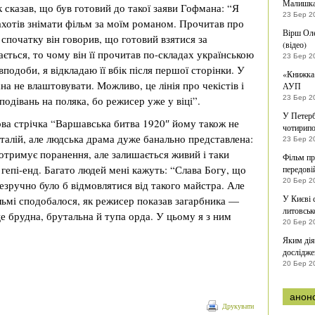
Малишк
 сказав, що був готовий до такої заяви Гофмана: “Я
23 Бер 2
ахотів знімати фільм за моїм романом. Прочитав про
Вірш Ол
 спочатку він говорив, що готовий взятися за
(відео)
ється, то чому він її прочитав по-складах українською
23 Бер 2
подоби, я відкладаю її вбік після першої сторінки. У
«Книжка 
на не влаштовувати. Можливо, це лінія про чекістів і
АУП
подівань на поляка, бо режисер уже у віці”.
23 Бер 2
У Петерб
ва стрічка “Варшавська битва 1920″ йому також не
чотирипо
аталій, але людська драма дуже банально представлена:
23 Бер 2
, отримує поранення, але залишається живий і таки
Фільм пр
 гепі-енд. Багато людей мені кажуть: “Слава Богу, що
передові
20 Бер 2
езручно було б відмовлятися від такого майстра. Але
У Києві 
ільмі сподобалося, як режисер показав загарбника —
литовськ
це брудна, брутальна й тупа орда. У цьому я з ним
20 Бер 2
Яким дія
дослідже
20 Бер 2
анон
Друкувати