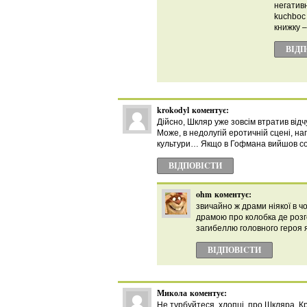
негатив
kuchboc
книжку 
ВІД
krokodyl
коментує:
Дійсно, Шкляр уже зовсім втратив відч
Може, в недолугій еротичній сцені, на
культури… Якщо в Гофмана вийшов соц
ВІДПОВІCТИ
ohm
коментує:
звичайно ж драми ніякої в 
драмою про колобка де розг
загибеллю головного героя 
ВІДПОВІCТИ
Микола
коментує:
Не турбуйтеся, хлопці, про Шкляра. Кр