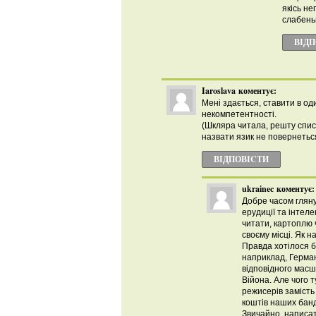
якісь не
слабеньк
ВІД
Iaroslava
коментує:
Мені здається, ставити в од
некомпетентності.
(Шкляра читала, решту спис
назвати язик не повернеться
ВІДПОВІCТИ
ukrainec
коментує:
Добре часом гляну
ерудиції та інтеле
читати, картоплю ч
своєму місці. Як 
Правда хотілося б
наприклад, Герман,
відповідного масш
Війона. Але чого т
режисерів замість 
коштів наших бандю
Звичайно, написат