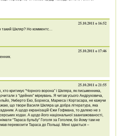
25.10.2011 о 16:52
то такий Шкляр? Но комментс…
25.10.2011 о 17:46
енник.
25.10.2011 о 21:55
, хто критикує “Чорного ворона” і Шкляра, як письменника,
дочитали з “ідейних” міркувань. Я читав усього Андруховича,
ельйо, Умберто Еко, Борхеса, Маркеса і Кортасара, не кажучи
вважаю, що твори Василя Шкляра це добра література, яка
гаданим. А щодо екранізацій Єжи Гофмана, то далеко не з
жисерських ходах. А щодо його національної заангажованості,
знімати “Тараса бульбу” Гоголя за Гоголем, бо йому там не
мав перевозити Тараса до Польщі. Мені здається –