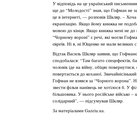
У відповідь на це український письменник
ще до “Молодості” знав, що Гофман не з
це в інтернеті, — розповів Шкляр. – Хоча
екранізацію. Якщо йому книжка не подоба
мовою до кінця. Якщо книжка мені не до в
“Чорному вороні” є речі, які могли Гофма
євреїв. Ні я, ні Ющенко не мали великих с
Відтак Василь Шкляр заявив, що Гофмано
сподобалася: “Там багато спецефектів, б
чоловік іде на війну, обіцяє повернутися
повертається до коханої. Звичайнісінький
Гофман не взявся за “Чорного ворона”. Н
звести фільм нанівець не хотілося б. У ф
більшовика. У нього російське військо – 
солідарний”, — підсумував Шкляр.
За матеріалами Gazeta.ua.