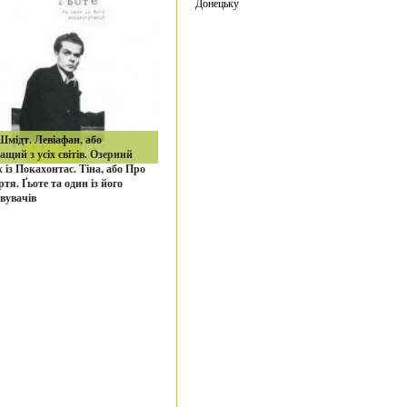
Донецьку
мідт. Левіафан, або
щий з усіх світів. Озерний
 із Покахонтас. Тіна, або Про
ртя. Ґьоте та один із його
вувачів