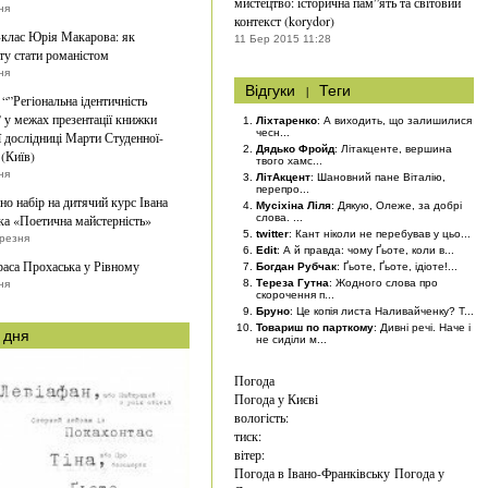
мистецтво: історична пам”ять та світовий
ня
контекст (korydor)
клас Юрія Макарова: як
11 Бер 2015 11:28
ту стати романістом
ня
Відгуки
|
Теги
 “”Регіональна ідентичність
 у межах презентації книжки
Ліхтаренко
: А виходить, що залишилися
чесн...
ї дослідниці Марти Студенної-
Дядько Фройд
: Літакценте, вершина
(Київ)
твого хамс...
ня
ЛітАкцент
: Шановний пане Віталію,
перепро...
о набір на дитячий курс Івана
Мусіхіна Ліля
: Дякую, Олеже, за добрі
а «Поетична майстерність»
слова. ...
twitter
: Кант ніколи не перебував у цьо...
ерезня
Edit
: А й правда: чому Ґьоте, коли в...
раса Прохаська у Рівному
Богдан Рубчак
: Ґьоте, Ґьоте, ідіоте!...
Тереза Гутна
: Жодного слова про
ня
скорочення п...
Бруно
: Це копія листа Наливайченку? Т...
Товариш по парткому
: Дивні речі. Наче і
 дня
не сиділи м...
Погода
Погода у
Києві
вологість:
тиск:
вітер:
Погода в Івано-Франківську
Погода у