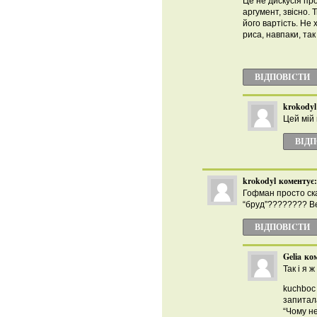
Це не дискусія про
аргумент, звісно. 
його вартість. Не
риса, навпаки, так
ВІДПОВІCТИ
krokodyl
Цей мій
ВІД
krokodyl
коментує:
Гофман просто ска
“бруд”???????? Ве
ВІДПОВІCТИ
Gelia
ком
Так і я ж
kuchboc 
запитал
“Чому н