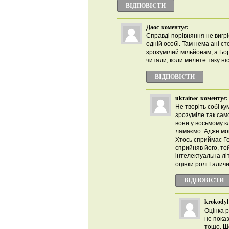
ВІДПОВІCТИ
Даос
коментує:
Справді порівняння не вигрі
одній особі. Там нема ані ст
зрозумілий мільйонам, а Бо
читали, коли мелете таку ні
ВІДПОВІCТИ
ukrainec
коментує:
Не творіть собі ку
зрозуміле так само
вони у восьмому кл
ламаємо. Адже мов
Хтось сприймає Ге
сприйняв його, то
інтелектуальна літ
оцінки ролі Галичин
ВІДПОВІCТИ
krokodyl
Оцінка р
не показ
тощо. Що