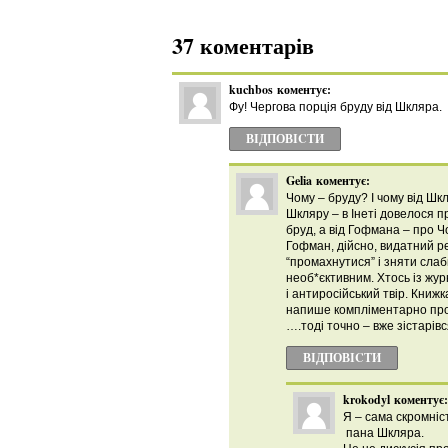
37 коментарів
kuchbos
коментує:
Фу! Чергова порція бруду від Шкляра.
ВІДПОВІCТИ
Gelia
коментує:
Чому – бруду? І чому від Шк
Шкляру – в Інеті довелося п
бруд, а від Гофмана – про Ч
Гофман, дійсно, видатний ре
“промахнутися” і зняти слаб
необ*єктивним. Хтось із жур
і антиросійський твір. Книж
напише компліментарно про в
….тоді точно – вже зістарівс
ВІДПОВІCТИ
krokodyl
коментує:
Я – сама скромніс
пана Шкляра.