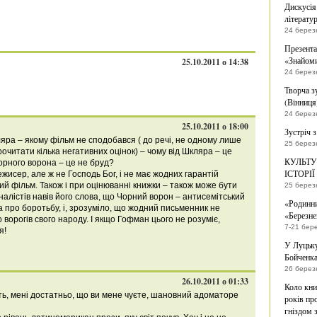
Дискусія
літератур
24 берез
Презента
«Знайоми
25.10.2011 о 14:38
24 берез
Творча з
(Вінниця
24 берез
25.10.2011 о 18:00
Зустріч 
ляра – якому фільм не сподобався ( до речі, не одному лише
25 берез
рочитати кілька негативних оцінок) – чому від Шкляра – це
КУЛЬТУ
орного ворона – це не бруд?
ІСТОРІЇ
жисер, але ж не Господь Бог, і не має жодних гарантій
ий фільм. Також і при оцінюванні книжки – також може бути
25 берез
налістів навів його слова, що Чорний ворон – антисемітський
«Родинни
ка про боротьбу, і, зрозуміло, що жодний письменник не
«Березне
орогів свого народу. І якщо Гофман цього не розуміє,
7-21 бер
я!
У Луцьку
Бойченк
26 берез
26.10.2011 о 01:33
Коло кни
ть, мені достатньо, що ви мене чуєте, шановний адоматоре
років пр
гніздом з