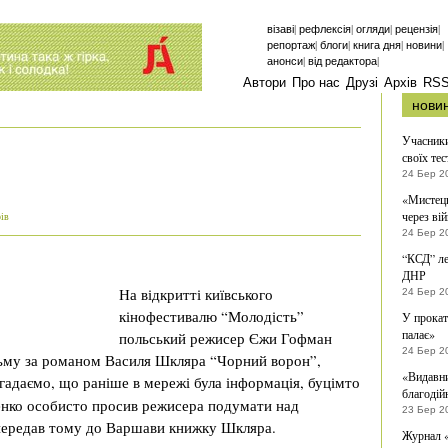
|
|
|
|
візаві
рефлексія
огляди
рецензія
|
|
|
|
репортаж
блоги
книга дня
новини
|
|
анонси
від редактора
Автори
Про нас
Друзі
Архів
RS
нови
Учасники
своїх тес
24 Бер 2
«Мистець
через ві
рів
24 Бер 2
“КСД” ле
ДНР
На відкритті київського
24 Бер 2
кінофестивалю “Молодість”
У прокат
палає»
польський режисер Єжи Гофман
24 Бер 2
льму за романом Василя Шкляра “Чорний ворон”,
«Видавни
адаємо, що раніше в мережі була інформація, буцімто
благодій
нко особисто просив режисера подумати над
23 Бер 2
 передав тому до Варшави книжку Шкляра.
Журнал «