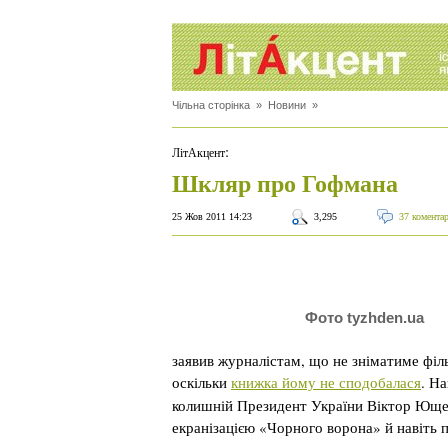
Чільна сторінка
»
Новини
»
:
ЛітАкцент
Шкляр про Гофмана
25 Жов 2011 14:23
3,295
37 комента
Фото tyzhden.ua
заявив журналістам, що не зніматиме фі
оскільки
книжка йому не сподобалася
.
Наг
колишній Президент України Віктор Юще
екранізацією «Чорного ворона» й навіть