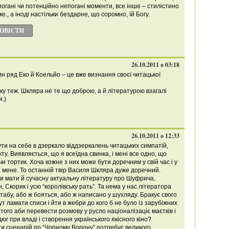
погані чи потенційно непогані моменти, все інше – стилістино
е., а іноді настільки бездарне, що соромно, їй Богу.
ПОВІCТИ
26.10.2011 о 03:18
ин ряд Еко й Коельйо – це вже визнання своєї читацької
ку теж. Шкляра не те що доброю, а й літературою взагалі
.)
26.10.2011 о 12:33
ти на себе в дзеркало віддзеркалень читацьких симпатій,
кту. Виявляється, що я всеїдна свинка, і мені все одно, що
и тортик. Хоча кожне з них може бути доречним у свій час і у
на мене. То останній твір Василя Шкляра дуже доречний.
и мати й сучасну актуальну літературу про Шуфрича,
 Скорик і усю “королівську рать”. Та нема у нас літератора
табу, або ж бояться, або ж написано у шухляду. Бракує свого
ут ламати списи і йти в жебри до кого б не було із зарубіжних
того аби перевести розмову у русло націоналізаціє маєтків і
г при владі і створення українського якісного кіно?
и сценарій по “Чорному Ворону” потребує великого