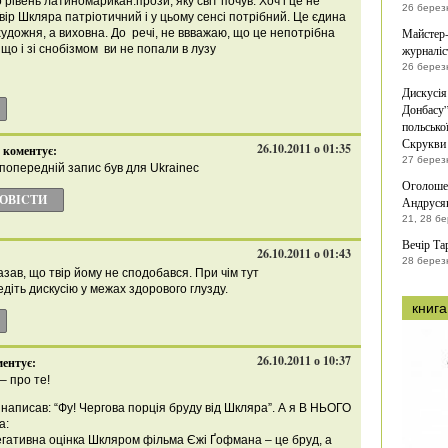
 рівень латиномарикан.прози, яку світ почув. Хоч і це не
26 берез
Твір Шкляра патріотичний і у цьому сенсі потрібний. Це єдина
Майстер-
 художня, а виховна. До речі, не ввважаю, що це непотрібна
 що і зі снобізмом ви не попали в лузу
журналіс
26 берез
Дискусія
Донбасу”
польсько
Скрукви 
26.10.2011 о 01:35
коментує:
27 берез
 попередній запис був для Ukrainec
Оголошен
ПОВІCТИ
Андрусяк
21, 28 б
Вечір Та
26.10.2011 о 01:43
28 берез
зав, що твір йому не сподобався. При чім тут
діть дискусію у межах здорового глузду.
книга
26.10.2011 о 10:37
ентує:
 – про те!
написав: “Фу! Чергова порція бруду від Шкляра”. А я В НЬОГО
а:
егативна оцінка Шкляром фільма Єжі Ґофмана – це бруд, а