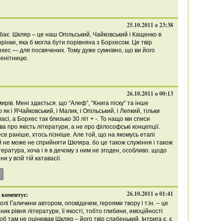
25.10.2011 о 23:38
бає. Шкляр – це наш Опільський, Чайковський і Кащенко в
орінки, яка б могла бути порівняна з Борхесом. Це твір
рхес — для посвячених. Тому дуже сумнівно, що ви його
сенітницю.
26.10.2011 о 00:13
мирів. Мені здається. що “Алеф”, “Книга піску” та інше
 як і ЯЧайковський, і Малик, і Опільський, і Лепкий, тільки
асі, а Борхес так близько 30 літ + -. То нащо ми списи
а про якість літератури, а не про філософські концепції.
се раніше, хтось пізніше. Але той, що на якомусь етапі
й не може не сприйняти Шкляра. бо це також служіння і також
ература, хоча і я в дечому з ним не згоден, особливо. щодо
и у всій тій катавасії.
26.10.2011 о 01:41
коментує:
олі Галичини автором, оповідачем, героями твору і т.ін. – це
ник рівня літератури, її якості, тобто глибини, емоційності
б там не оцінював Шкляр – його твір слабенький. Інтрига є, є