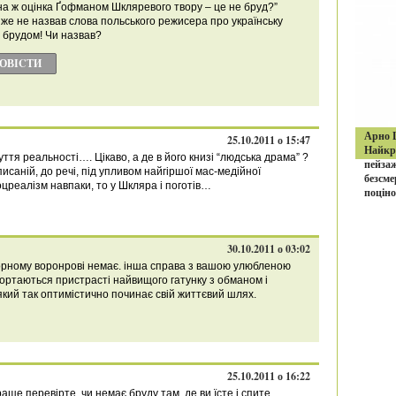
на ж оцінка Ґофманом Шкляревого твору – це не бруд?”
 же не назвав слова польського режисера про українську
– брудом! Чи назвав?
ПОВІCТИ
Арно Ш
25.10.2011 о 15:47
Найкра
уття реальності…. Цікаво, а де в його книзі “людська драма” ?
пейзаж
писаній, до речі, під упливом найгіршої мас-медійної
безсме
реалізм навпаки, то у Шкляра і поготів…
поціно
30.10.2011 о 03:02
чорному воронрові немає. інша справа з вашою улюбленою
ортаються пристрасті найвищого гатунку з обманом і
який так оптимістично починає свій життєвий шлях.
25.10.2011 о 16:22
аще перевірте, чи немає бруду там, де ви їсте і спите.