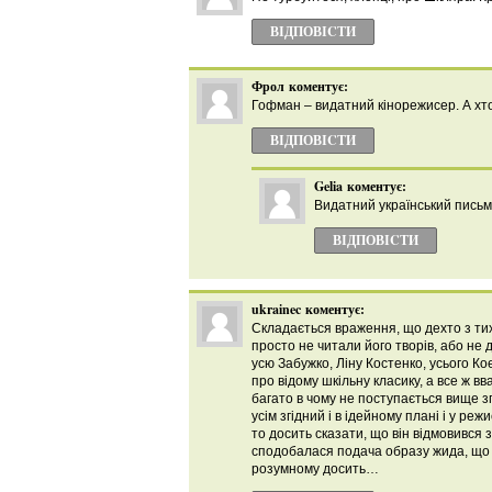
ВІДПОВІCТИ
Фрол
коментує:
Гофман – видатний кінорежисер. А х
ВІДПОВІCТИ
Gelia
коментує:
Видатний український письм
ВІДПОВІCТИ
ukrainec
коментує:
Складається враження, що дехто з тих
просто не читали його творів, або не 
усю Забужко, Ліну Костенко, усього Ко
про відому шкільну класику, а все ж 
багато в чому не поступається вище з
усім згідний і в ідейному плані і у ре
то досить сказати, що він відмовився 
сподобалася подача образу жида, що 
розумному досить…