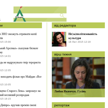
S
ни
від редактора
 ЗНО зможуть отримати копії
Не(за)політизованість
тів
культури
015 15:00
18 Лют 2015 12:19
кий Арсенал» сказував бієнале
йну
вірш тижня
015 14:01
дь не надрукувало твір терориста
015 12:05
 виходить фільм про Майдан «Все
015 10:05
цтво Старого Лева» запрошує на
Любов Якимчук. Гусінь
ний весняний розпродаж
015 18:15
Дніпро» вручив премію імені
репортаж