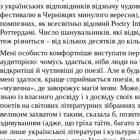
з українських відповідників відзначу чудо
фестивалю в Чернівцях минулого вересня), 
помпезних, як всесвітньо відомий Poetry Int
Роттердамі. Число шанувальників, які відвід
теж різниться – від кількох десятків до кіл
Мені особисто комфортніше виступати пе
аудиторією: чомусь здається, ніби люди на
відкритіші й чутливіші до поезії. Але в буд
мені здалося, краще сприймається поезія, я
«музична», де заворожує магія мови. Може,
знаю із власного досвіду і з досвіду своїх 
поетів на світових літературних зібраннях 
великим захватом і таким, сказала б, пози
здивуванням (адже, що гріха таїти, багато хт
не лише української літератури і культури з