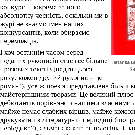
конкурс – зокрема за його
абсолютну чесність, оскільки ми в
журі не знаємо імен наших
конкурсантів, коли обираємо
переможців.
І хоч останнім часом серед
поданих рукописів стає все більше
Наталка Бі
прозових текстів (надто цього
Ки
року: кожен другий рукопис – це
роман!), усе ж поезія представлена більш 
майстернішими творами. Це великий плюс
дебютантів порівняно з нашими власними 
майже немає слабких віршів, майже кожно
друкувати і в літературній періодиці (щопра
періодика?), альманахах та антологіях, і н