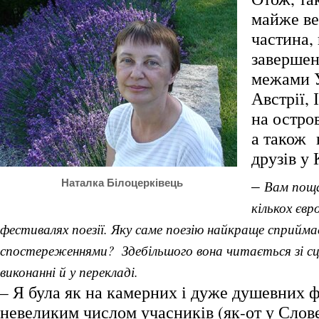
майже ве
частина,
завершен
межами У
Австрії, 
на остров
а також 
друзів у 
–
Наталка Білоцерківець
Вам пощ
кількох єв
фестивалях поезії. Яку саме поезію найкраще сприйма
спостереженнями? Здебільшого вона читається зі с
виконанні й у перекладі.
– Я була як на камерних і дуже душевних ф
невеликим числом учасників (як-от у Слове