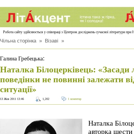
Робота сайту здійснюється у співпраці з Центром досліджень сучасної літератури п
Чільна сторінка
»
Візаві
»
:
Галина Гребецька
Наталка Білоцерківець: «Засади 
поведінки не повинні залежати ві
ситуації»
13 Жов 2011 13:46
1,202
1 коментар
Наталка Білоц
авторка шести