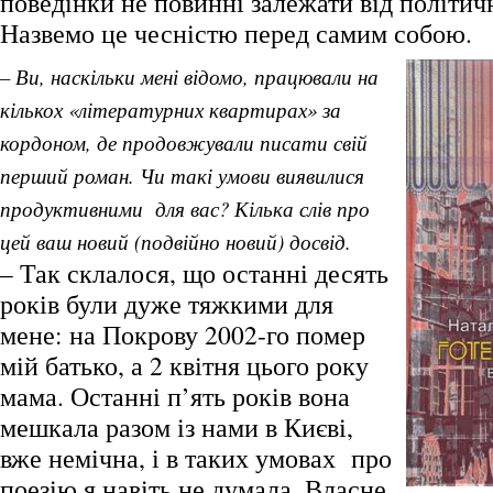
поведінки не повинні залежати від політичн
Назвемо це чесністю перед самим собою.
– Ви, наскільки мені відомо, працювали на
кількох «літературних квартирах» за
кордоном, де продовжували писати свій
перший роман. Чи такі умови виявилися
продуктивними для вас? Кілька слів про
цей ваш новий (подвійно новий) досвід.
– Так склалося, що останні десять
років були дуже тяжкими для
мене: на Покрову 2002-го помер
мій батько, а 2 квітня цього року
мама. Останні п’ять років вона
мешкала разом із нами в Києві,
вже немічна, і в таких умовах про
поезію я навіть не думала. Власне,