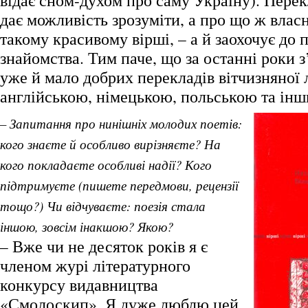
відає сном-духом про саму Україну). Перекл
дає можливість зрозуміти, а про що ж власн
такому красивому вірші, – а й заохочує до
знайомства. Тим паче, що за останні роки з
уже й мало добрих перекладів вітчизняної 
англійською, німецькою, польською та ін
– Запитання про нинішніх молодих поетів:
кого знаєте й особливо вирізняєте? На
кого покладаєте особливі надії? Кого
підтримуєте (пишете передмови, рецензії
тощо?) Чи відчуваєте: поезія стала
іншою, зовсім інакшою? Якою?
– Вже чи не десяток років я є
членом журі літературного
конкурсу видавництва
«Смолоскип». Я дуже люблю цей