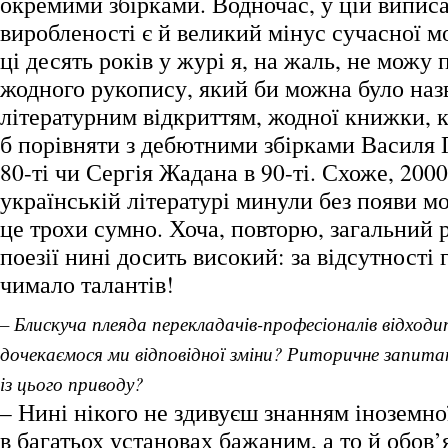
окремими збірками. Водночас, у цій виписа
виробленості є й великий мінус сучасної мо
ці десять років у журі я, на жаль, не можу
жодного рукопису, який би можна було наз
літературним відкриттям, жодної книжки, 
б порівняти з дебютними збірками Василя
80-ті чи Сергія Жадана в 90-ті. Схоже, 2000
українській літературі минули без появи мо
це трохи сумно. Хоча, повторю, загальний 
поезії нині досить високий: за відсутності 
чимало талантів!
– Блискуча плеяда перекладачів-професіоналів відход
дочекаємося ми відповідної зміни? Риторичне запи
із цього приводу?
– Нині нікого не здивуєш знанням іноземної
в багатьох установах бажаним, а то й обов’