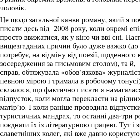
чоловік.
Це щодо загальної канви роману, який я по
писати десь від 2008 року, коли окремі епі
просто ввижатися, як у кіно чи вві сні. Нас
вищезгаданих причин було дуже важко (до 
потребує, на відміну від поезії, щоденного
зосередження за письмовим столом), та й,
справ, обтяжувала «обов’язкова» журналіс
певною мірою і тримала в робочому тонусі)
склалося, що фактично писати я намагалас
відпусток, коли могла перекласти на рідних
матір’ю. І коли раніше проводила відпустк
туристичних мандрах, то останні два-три 
поєднати їх із літературною працею. Тут і 
славетніших колег, які вже давно користу