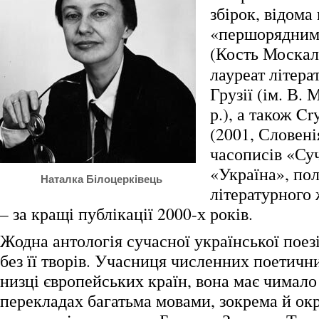
збірок, відома
«першорядним
(Кость Москал
лауреат літера
Грузії (ім. В.
р.), а також Cry
(2001, Словені
часописів «Суч
«Україна», по
Наталка Білоцерківець
літературного
– за кращі публікації 2000-х років.
Жодна антологія сучасної української поезі
без її творів. Учасниця численних поетичн
низці європейських країн, вона має чимало
перекладах багатьма мовами, зокрема й ок