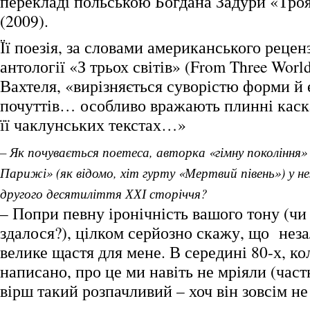
перекладі польською Богдана Задури «Троя
(2009).
Її поезія, за словами американського рецен
антології «З трьох світів» (From Three Wor
Вахтеля, «вирізняється суворістю форми й 
почуттів… особливо вражають плинні каска
її чаклунських текстах…»
– Як почувається поетеса, авторка «гімну покоління»
Парижі» (як відомо, хіт гурту «Мертвий півень») у н
другого десятиліття ХХІ сторіччя?
– Попри певну іронічність вашого тону (чи
здалося?), цілком серйозно скажу, що нез
велике щастя для мене. В середині 80-х, ко
написано, про це ми навіть не мріяли (част
вірш такий розпачливий – хоч він зовсім не