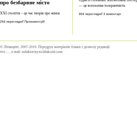
про безбарвне місто
— це всеохопна толерантність
ХХІ століття – це час творів про жінок
//
804 перегляди
3 коментарі
//
294 перегляди
Прокоментуй!
© Літакцент, 2007-2016
.
Передрук матеріалів тільки з дозволу редакції.
тел.:
,
, е-маіl:
redaktor(вухо)litakcent.com