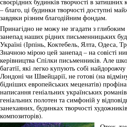
своєрідних будинків творчості в затишних
– благо, ці будинки творчості доступні ма
завдяки різним благодійним фондам.
Принагідно не можу не згадати з глибоким
занепад наших рідних письменницьких буди
Україні (Ірпінь, Коктебель, Ялта, Одеса, Т
Значною мірою цей занепад – на совісті н
керівництва Спілки письменників. Але шко
багатії, які легко купують собі найдорожчу
Лондоні чи Швейцарії, не готові (на відмін
бідніших европейських меценатів) профін
написання геніальних українських романів 
геніальних полотен та симфоній у відповід
занехаяних, будинках творчості художникі
композиторів).
Отож, та