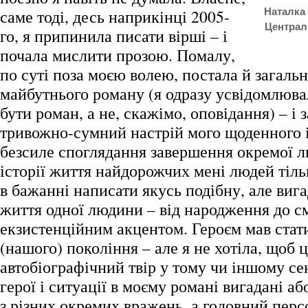
саме тоді, десь наприкінці 2005-
Наталка 
Централь
го, я припинила писати вірші – і
почала мислити прозою. Помалу,
по суті поза моєю волею, постала й загаль
майбутнього роману (я одразу усвідомлюва
бути роман, а не, скажімо, оповідання) – і 
тривожно-сумний настрій мого щоденного 
безсиле споглядання завершення окремої лю
історії життя найдорожчих мені людей тіл
в бажанні написати якусь подібну, але виг
життя одної людини – від народження до см
екзистенційним акцентом. Героєм мав стати
(нашого) покоління – але я не хотіла, щоб ц
автобіографічний твір у тому чи іншому сен
герої і ситуації в моєму романі вигадані а
з різних окремих вражень, а головний перс