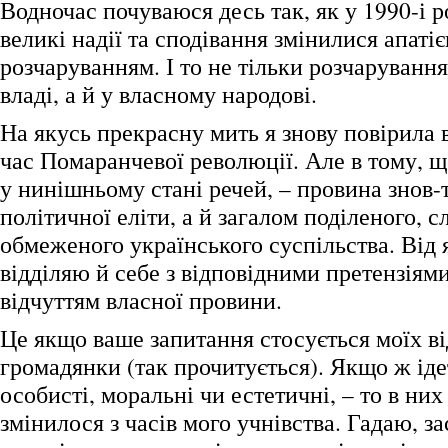
Водночас почуваюся десь так, як у 1990-і 
великі надії та сподівання змінилися апатіє
розчаруванням. І то не тільки розчаруванн
владі, а й у власному народові.
На якусь прекрасну мить я знову повірила 
час Помаранчевої революції. Але в тому, щ
у нинішньому стані речей, – провина знов-
політичної еліти, а й загалом поділеного, с
обмеженого українського суспільства. Від я
відділяю й себе з відповідними претензіями
відчуттям власної провини.
Це якщо ваше запитання стосується моїх ві
громадянки (так прочитується). Якщо ж іде
особисті, моральні чи естетичні, – то в ни
змінилося з часів мого учнівства. Гадаю, з