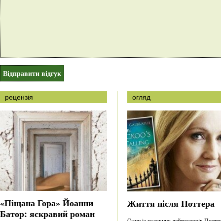
рецензія
огляд
«Піщана Гора» Йоанни
Життя після Поттера
Батор: яскравий роман
Один із головних лейтмотивів Потте