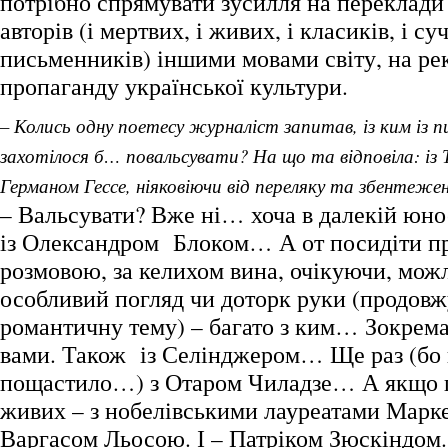
потрібно спрямувати зусилля на переклади
авторів (і мертвих, і живих, і класиків, і с
письменників) іншими мовами світу, на ре
пропаганду української культури.
– Колись одну поетесу журналіст запитав, із ким із п
захотілося б… повальсувати? На що та відповіла: і
Германом Гессе, ніяковіючи від переляку та збентежен
– Вальсувати? Вже ні… хоча в далекій юнос
із Олександром Блоком… А от посидіти при
розмовою, за келихом вина, очікуючи, мож
особливий погляд чи доторк руки (продов
романтичну тему) – багато з ким… Зокрема 
вами. Також із Селінджером… Ще раз (бо 
пощастило…) з Отаром Чиладзе… А якщо 
живих – з нобелівськими лауреатами Марке
Варгасом Льосою. І – Патріком Зюскіндом.