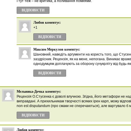
І тут теж – не критика, а поливання помиями.
ВІДПОВІCТИ
Любов
коментує:
+1
ВІДПОВІCТИ
Максим Меркулов
коментує:
Шановний, наведіть аргументи на користь того, що Стусе
заздрісник. Рецензія, як на мене, непогана. Виникає враж
однодумцям доплачують за оборону сучукрліту від будь-як
ВІДПОВІCТИ
Мельника-Дочка
коментує:
Рецензія О.Стусенка є доволі влучною. Згідна, його метафори не над
виправдані. А прихильникам творчості всяких ірен карп, можу відповіс
non est disputandum (про смаки не сперечаються), але вартувало б 
ВІДПОВІCТИ
Любов
коментує: