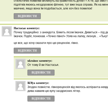
стилістичні помилки вплинуть на грамотність дітей?? А те, що зміст
підлітків якоюсь нездоровою фігнею, тут вже інша справа. Як на мен
маячню, якщо вона їм подобається, але хоч без помилок!
ВІДПОВІCТИ
Настасья
коментує:
Почну традиційно: з анекдота. Біжить лісом їжачок. Дивиться – під д
їжачок. Підбіг, понюхав. «Точно гівно!» Узяв на лапку, лизнув… «Тьху!
це все, що хочу сказати про цю рецензію. гівно.
ВІДПОВІCТИ
ukrainec
коментує:
От тому й ви Настасья.
ВІДПОВІCТИ
KOlya
коментує:
Згоден повністю. гівнорецензія від якогось аспіранта-невд
дива наваяв цю купу заздрисних літер.
ВІДПОВІCТИ