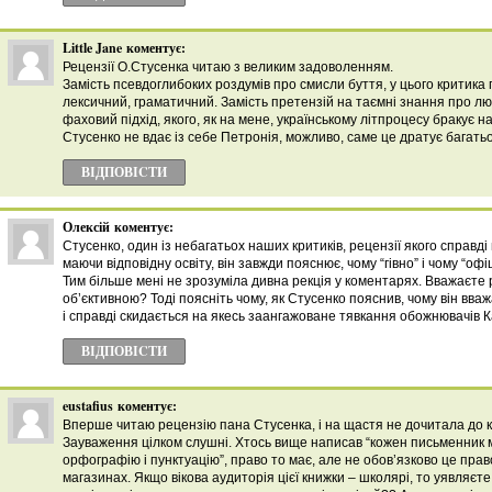
Little Jane
коментує:
Рецензії О.Стусенка читаю з великим задоволенням.
Замість псевдоглибоких роздумів про смисли буття, у цього критика
лексичний, граматичний. Замість претензій на таємні знання про л
фаховий підхід, якого, як на мене, українському літпроцесу бракує н
Стусенко не вдає із себе Петронія, можливо, саме це дратує багатьо
ВІДПОВІCТИ
Олексій
коментує:
Стусенко, один із небагатьох наших критиків, рецензії якого справді 
маючи відповідну освіту, він завжди пояснює, чому “гівно” і чому “офі
Тим більше мені не зрозуміла дивна рекція у коментарях. Вважаєте 
об’єктивною? Тоді поясніть чому, як Стусенко пояснив, чому він вв
і справді скидається на якесь заангажоване тявкання обожнювачів 
ВІДПОВІCТИ
eustafius
коментує:
Вперше читаю рецензію пана Стусенка, і на щастя не дочитала до к
Зауваження цілком слушні. Хтось вище написав “кожен письменник 
орфографію і пунктуацію”, право то має, але не обов’язково це пра
магазинах. Якщо вікова аудиторія цієї книжки – школярі, то уявляєте