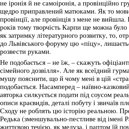
не іронія й не самоіронія, а провінційно г
щедро приправлений матюками. Як то мовит
провінції, але провінція з мене не вийшла. 
років тому творчість Карпи ще можна було
як затримку літературного розвитку, то, от
до Львівського форуму цю «піцу», лишаєть
розвести руками.
Не подобається – не їж, – скажуть офіціант
сімейного дозвілля». Але як всеїдний гурман
мушу пояснити, що й чому мені в цій «стра
подобається. Насамперед – наївно-казкови
авторка силкується подати під соусом реаль
описи краєвидів, деталі побуту і звичаїв п
Сходу не роблять цю історію реальною. Про
Редька (зменшувально-пестливе від імені Р
життєвою течією, як медуза, і раптом їй п