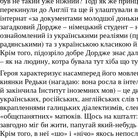
був не такий уже ніжний? Тоді як же прин
перекинули до Англії та ще й улаштували в
інтернат «за документами молодшої доньки
загадковий Дордже – німецький студент – 
ознайомлений із українськими реаліями (п
радянськими) та з українською класикою 
Крім того, підозріло добре Дордже знає да
– як на людину, котра бувала тут хіба що т
Героя характеризує насамперед його мовле
киянки Редьки (нагадаю: вона росла в інте
й закінчила Інститут іноземних мов) – це д
українських, російських, англійських слів т
вкрапленнями галицьких діалектизмів, слен
«общєпанятних» матюків. Щось на кшталт:
завгодно міг би жити, папугай який-небудь
Крім того, в неї «шо» і «нічо» якось непос