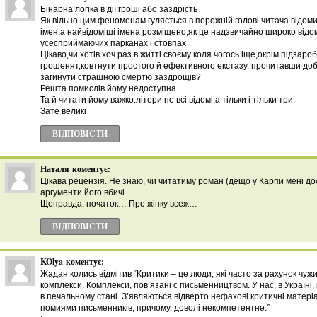
Бінарна логіка в дії:гроші або заздрість
Як вільно цим феноменам гуляється в порожній голові читача відом
імен,а найвідоміші імена розміщено,як це надзвичайно широко відом
усесприймаючих парканах і стовпах
Цікаво,чи хотів хоч раз в житті своєму коля чогось іще,окрім підзаро
грошенят,ковтнути простого й ефективного екстазу, прочитавши доб
загинути страшною смертю заздрощів?
Решта помислів йому недоступна
Та й читати йому важко:літери не всі відомі,а тільки і тільки три
Зате великі
ВІДПОВІCТИ
Наталя
коментує:
Цікава рецензія. Не знаю, чи читатиму роман (дещо у Карпи мені до
аргументи його вбичі.
Щоправда, початок… Про жінку всеж…
ВІДПОВІCТИ
KOlya
коментує:
Жадан колись відмітив “Критики – це люди, які часто за рахунок чужи
комплекси. Комплекси, пов’язані с письменництвом. У нас, в Україні,
в печальному стані. З’являються відверто нефахові критичні матері
помиями письменників, причому, доволі некомпетентне.”