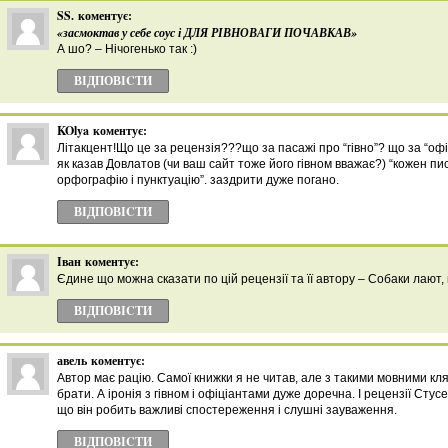
SS.
коментує:
«засмоктав у себе соус і ДЛЯ РІВНОВАГИ ПОЧАВКАВ»
А шо? – Нічогенько так :)
ВІДПОВІCТИ
KOlya
коментує:
Літакцент!Що це за рецензія???що за пасажі про “гівно”? що за “оф
як казав Довлатов (чи ваш сайт тоже його гівном вважає?) “кожен п
орфографію і пунктуацію”. заздрити дуже погано.
ВІДПОВІCТИ
Іван
коментує:
Єдине що можна сказати по цій рецензії та її автору – Собаки лают,
ВІДПОВІCТИ
авель
коментує:
Автор має рацію. Самої книжки я не читав, але з такими мовними кляк
брати. А іронія з гівном і офіціантами дуже доречна. І рецензії Стусе
що він робить важливі спостереження і слушні зауваження.
ВІДПОВІCТИ