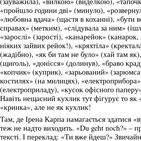
(зауважила), «вилкою» (виделкою), «тапочк
«пройшло години дві» (минуло), «розвернул
«любовна вдача» (щастя в коханні), «бути 
справах» (метким), «слідувала за ним» (ішл
«зарослі» (зарості), «канарейок» (канарок, 
ніяких зайвих рейок!), «кряхтіла» (кректал
(жадібно), «як би там не було» (хай там як
(щиголь), «донісся» (долинув), «браво крад
«копчик» (куприк), «зарьований» (зарюмса
костилях» (на милицях), «електроприбора»
(електроприладу), «кусок офісного паперу
Навіть нещасний кухлик тут фігурує то як 
«кринка», але не як кухлик!
Там, де Ірена Карпа намагається здатися «
теж не надто виходить. «Du geht noch?» – п
тексті. І переклад: «Ти вже йдеш?» Звичайн