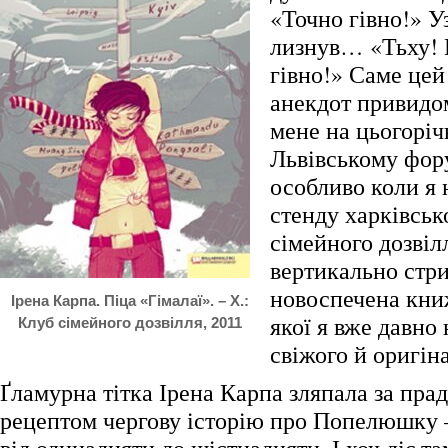
«Точно гівно!» У
лизнув… «Тьху! 
гівно!» Саме цей
анекдот привидо
мене на цьогорі
Львівському фору
особливо коли я
стенду харківськ
сімейного дозвілл
вертикально стр
новоспечена книж
Ірена Карпа. Піца «Гімалаї». – Х.:
якої я вже давно
Клуб сімейного дозвілля, 2011
свіжого й оригін
Ґламурна тітка Ірена Карпа зляпала за пра
рецептом чергову історію про Попелюшку –