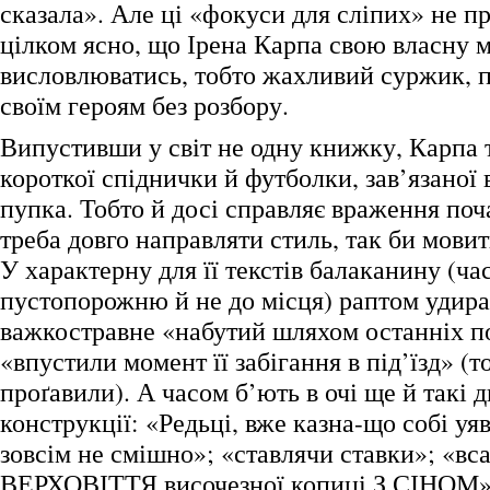
сказала». Але ці «фокуси для сліпих» не п
цілком ясно, що Ірена Карпа свою власну 
висловлюватись, тобто жахливий суржик, пх
своїм героям без розбору.
Випустивши у світ не одну книжку, Карпа т
короткої спіднички й футболки, зав’язаної
пупка. Тобто й досі справляє враження поч
треба довго направляти стиль, так би мовит
У характерну для її текстів балаканину (ча
пустопорожню й не до місця) раптом удира
важкостравне «набутий шляхом останніх по
«впустили момент її забігання в під’їзд» (т
проґавили). А часом б’ють в очі ще й такі д
конструкції: «Редьці, вже казна-що собі уя
зовсім не смішно»; «ставлячи ставки»; «вс
ВЕРХОВІТТЯ височезної копиці З СІНОМ»;