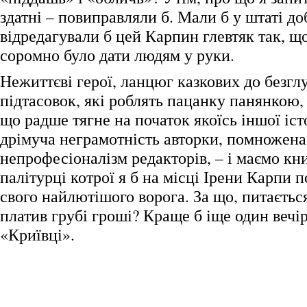
здатні – повиправляли б. Мали б у штаті до
відредагували б цей Карпин глевтяк так, щ
соромно було дати людям у руки.
Нежиттєві герої, ланцюг казкових до безгл
підтасовок, які роблять пацанку панянкою, 
що радше тягне на початок якоїсь іншої істо
дрімуча неграмотність авторки, помножена
непрофесіоналізм редакторів, – і маємо кн
палітурці котрої я б на місці Ірени Карпи п
свого найлютішого ворога. За що, питаєтьс
платив грубі гроші? Краще б іще один вечір
«Криївці».