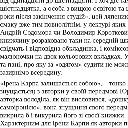
від одинадцяти до шістнадцяти. І хоч діє та
шістнадцятка, а особа з вищою освітою та 
роки після закінчення студій», цей ляпени
смаку вже тим повнолітнім, у лектурі яких
Андрій Содомора чи Володимир Короткевич
книжчину розраховано таки на середній шк
свідчать і відповідна обкладинка, і коміксо
малюночки на двох кольорових вкладках. У
та пані, про яку за «одягом» судити не мож
зазирнімо всередину.
«Ірена Карпа залишається собою», – тонко 
знущається) з авторки у своїй передмові Юр
авторка володіла, як він висловився, «дош
самоіронією», вона знущання свого перед
викрила б і викурила його зі своєї книжки.
Характерним для Ірени Карпи як авторки пі