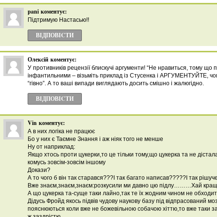
pani
коментує:
Підтримую Настасью!!
ВІДПОВІCТИ
Олексій
коментує:
У противників рецензії блискучі аргументи! “Не нравиться, тому що 
інфантильними – візьміть приклад із Стусенка і АРГУМЕНТУЙТЕ, чо
“гівно”. А то ваші випади виглядають досить смішно і жалюгідно.
ВІДПОВІCТИ
Vin
коментує:
А в них логіка не працює
Бо у них є Таємне Знання і аж ніяк того не менше
Ну от наприклад:
Якщо хтось проти цукерки,то це тільки тому,що цукерка та не дістал
комусь зовсім-зовсім іншому
Докази?
А то чого б він так старався???І так багато написав?????І так ріш
Вже знаєм,знаєм,знаєм:розкусили ми давно цю підлу………Хай кращ
А що цукерка та-суще таки лайно,так те їх жодним чином не обход
Дідусь Фройд якось підвів чудову наукову базу під відпрасований мо
пояснюються коли вже не божевільною собачою хіттю,то вже таки 
ж заздрістю