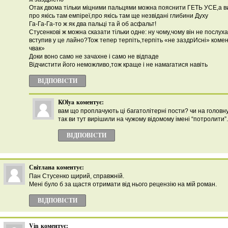
Отак двома тільки міцними пальцями можна пояснити ГЕТЬ УСЕ,а в
про якісь там емпіреї,про якісь там ще незвідані глибини Духу
Га-Га-Га-то ж як два пальці та й об асфальт!
Стусенкові ж можна сказати тільки одне: ну чому,чому він не послуха
вступив у це лайно?Тож тепер терпіть,терпіть «не заздрИсні» комент
чвак»
Доки воно само не зачахне і само не відпаде
Відчистити його неможливо,тож краще і не намагатися навіть
ВІДПОВІCТИ
KOlya
коментує:
вам що проплачують ці багатолітерні пости? чи на головну
так ви тут вирішили на чужому відомому імені “потролити”.
ВІДПОВІCТИ
Світлана
коментує:
Пан Стусенко щирий, справжній.
Мені було б за щастя отримати від нього рецензію на мій роман.
ВІДПОВІCТИ
Vin
коментує: