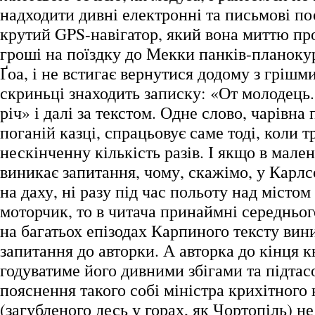
надходити дивні електронні та письмові по
крутий GPS-навігатор, який вона миттю пр
гроші на поїздку до Мекки панків-планокур
Ґоа, і не встигає вернутися додому з грішм
скриньці знаходить записку: «От молодець
річ» і далі за текстом. Одне слово, чарівна 
поганій казці, спрацьовує саме тоді, коли т
нескінченну кількість разів. І якщо в мале
виникає запитання, чому, скажімо, у Карлс
на даху, ні разу під час польоту над містом
моторчик, то в читача принаймні середньог
на багатьох епізодах Карпиного тексту вин
запитання до авторки. А авторка до кінця 
годуватиме його дивними збігами та підтас
пояснення такого собі міністра крихітного 
(загубленого десь у горах, як Чортопіль) не