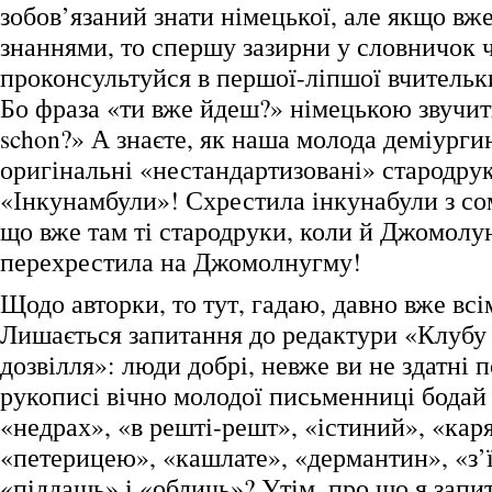
зобов’язаний знати німецької, але якщо вж
знаннями, то спершу зазирни у словничок ч
проконсультуйся в першої-ліпшої вчительк
Бо фраза «ти вже йдеш?» німецькою звучит
schon?» А знаєте, як наша молода деміурги
оригінальні «нестандартизовані» стародру
«Інкунамбули»! Схрестила інкунабули з 
що вже там ті стародруки, коли й Джомолу
перехрестила на Джомолнугму!
Щодо авторки, то тут, гадаю, давно вже всі
Лишається запитання до редактури «Клубу
дозвілля»: люди добрі, невже ви не здатні 
рукописі вічно молодої письменниці бодай 
«недрах», «в решті-решт», «істиний», «кар
«петерицею», «кашлате», «дермантин», «з’
«піддашь» і «обличь»? Утім, про що я зап