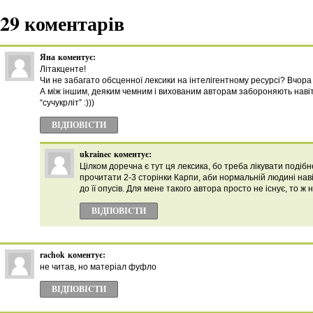
29 коментарів
Яна
коментує:
Літакценте!
Чи не забагато обсценної лексики на інтелігентному ресурсі? Вчор
А між іншим, деяким чемним і вихованим авторам забороняють наві
“сучукрліт” :)))
ВІДПОВІCТИ
ukrainec
коментує:
Цілком доречна є тут ця лексика, бо треба лікувати подіб
прочитати 2-3 сторінки Карпи, аби нормальній людині нав
до її опусів. Для мене такого автора просто не існує, то ж
ВІДПОВІCТИ
rachok
коментує:
не читав, но матеріал фуфло
ВІДПОВІCТИ