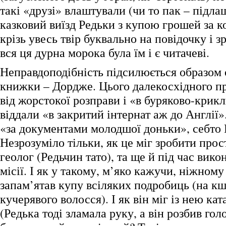
такі «друзі» влаштували (чи то пак – підла
казковий виїзд Редьки з купою грошей за ко
крізь увесь твір буквально на повідочку і 
вся ця дурна морока була їм і є читачеві.
Неправдоподібність підсилюється образом о
книжки – Дордже. Цього далекосхідного п
від жорстокої розправи і «в буряково-крик
віддали «в закритий інтернат аж до Англії»
«за документами молодшої доньки», себто 
Незрозуміло тільки, як це міг зробити про
геолог (Редьчин тато), та ще й під час вико
місії. І як у такому, м’яко кажучи, ніжном
запам’ятав купу всіляких подробиць (на к
кучерявого волосся). І як він міг із нею ка
(Редька тоді зламала руку, а він розбив голо