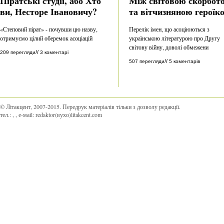
Піратські студії, або Хто
Між світовою скорбот
ви, Несторе Івановичу?
та вітчизняною героїк
«Степовий пірат» - почувши цю назву,
Перелік імен, що асоціюються з
отримуємо цілий оберемок асоціацій
українською літературою про Другу
світову війну, доволі обмежени
//
209 перегляди
3 коментарі
//
507 перегляди
5 коментарів
© Літакцент, 2007-2015
.
Передрук матеріалів тільки з дозволу редакції.
тел.:
,
, е-маіl:
redaktor(вухо)litakcent.com