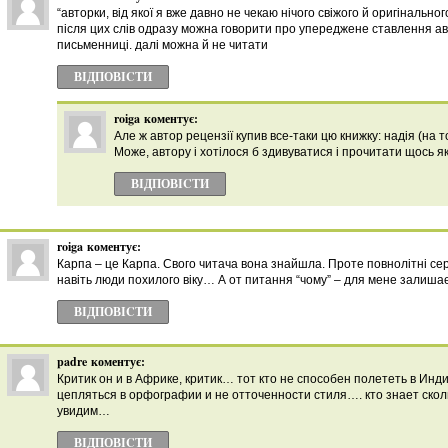
“авторки, від якої я вже давно не чекаю нічого свіжого й оригінального
після цих слів одразу можна говорити про упереджене ставлення ав
письменниці. далі можна й не читати
ВІДПОВІCТИ
roiga
коментує:
Але ж автор рецензії купив все-таки цю книжку: надія (на 
Може, автору і хотілося б здивуватися і прочитати щось як
ВІДПОВІCТИ
roiga
коментує:
Карпа – це Карпа. Свого читача вона знайшла. Проте повнолітні сере
навіть люди похилого віку… А от питання “чому” – для мене залишає
ВІДПОВІCТИ
padre
коментує:
Критик он и в Африке, критик… тот кто не способен полететь в Ин
цепляться в орфографии и не отточенности стиля…. кто знает ско
увидим…
ВІДПОВІCТИ