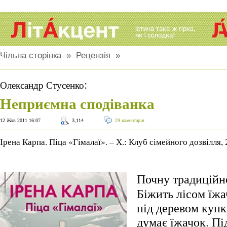
Чільна сторінка
»
Рецензія
»
:
Олександр Стусенко
Неприємна сподіванка
12 Жов 2011 16:07
3,114
29 коментарів
Ірена Карпа. Піца «Гімалаї». – Х.: Клуб сімейного дозвілля,
Почну традиційно
Біжить лісом їжа
під деревом купк
думає їжачок. Пі