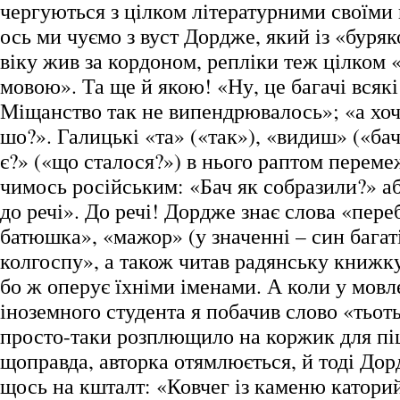
чергуються з цілком літературними своїми 
ось ми чуємо з вуст Дордже, який із «буря
віку жив за кордоном, репліки теж цілком 
мовою». Та ще й якою! «Ну, це багачі всяк
Міщанство так не випендрювалось»; «а хоч 
шо?». Галицькі «та» («так»), «видиш» («ба
є?» («що сталося?») в нього раптом переме
чимось російським: «Бач як собразили?» аб
до речі». До речі! Дордже знає слова «пере
батюшка», «мажор» (у значенні – син багаті
колгоспу», а також читав радянську книжку
бо ж оперує їхніми іменами. А коли у мовл
іноземного студента я побачив слово «тьот
просто-таки розплющило на коржик для піц
щоправда, авторка отямлюється, й тоді До
щось на кшталт: «Ковчег із каменю каторий