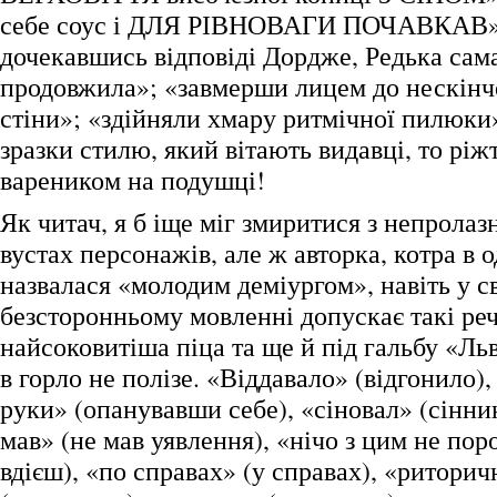
себе соус і ДЛЯ РІВНОВАГИ ПОЧАВКАВ»
дочекавшись відповіді Дордже, Редька сам
продовжила»; «завмерши лицем до нескінч
стіни»; «здійняли хмару ритмічної пилюк
зразки стилю, який вітають видавці, то ріж
вареником на подушці!
Як читач, я б іще міг змиритися з непрола
вустах персонажів, але ж авторка, котра в 
назвалася «молодим деміургом», навіть у с
безсторонньому мовленні допускає такі речі
найсоковитіша піца та ще й під гальбу «Ль
в горло не полізе. «Віддавало» (відгонило),
руки» (опанувавши себе), «сіновал» (сінник
мав» (не мав уявлення), «нічо з цим не пор
вдієш), «по справах» (у справах), «ритори