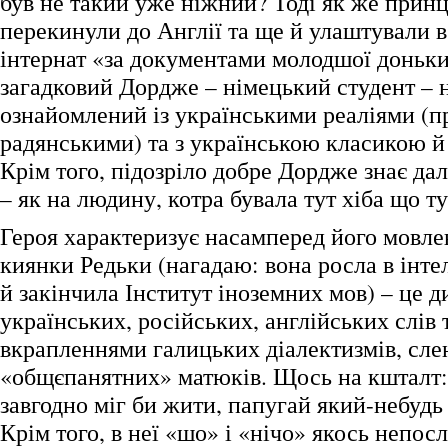
був не такий уже ніжний? Тоді як же прин
перекинули до Англії та ще й улаштували в
інтернат «за документами молодшої доньки
загадковий Дордже – німецький студент – 
ознайомлений із українськими реаліями (п
радянськими) та з українською класикою 
Крім того, підозріло добре Дордже знає да
– як на людину, котра бувала тут хіба що т
Героя характеризує насамперед його мовле
киянки Редьки (нагадаю: вона росла в інте
й закінчила Інститут іноземних мов) – це д
українських, російських, англійських слів т
вкрапленнями галицьких діалектизмів, слен
«общєпанятних» матюків. Щось на кшталт:
завгодно міг би жити, папугай який-небудь
Крім того, в неї «шо» і «нічо» якось непос