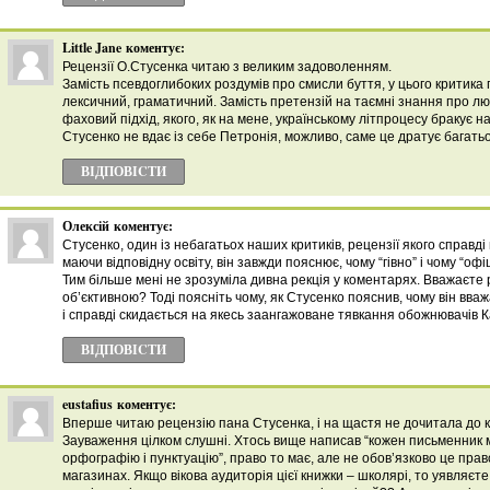
Little Jane
коментує:
Рецензії О.Стусенка читаю з великим задоволенням.
Замість псевдоглибоких роздумів про смисли буття, у цього критика
лексичний, граматичний. Замість претензій на таємні знання про л
фаховий підхід, якого, як на мене, українському літпроцесу бракує н
Стусенко не вдає із себе Петронія, можливо, саме це дратує багатьо
ВІДПОВІCТИ
Олексій
коментує:
Стусенко, один із небагатьох наших критиків, рецензії якого справді 
маючи відповідну освіту, він завжди пояснює, чому “гівно” і чому “офі
Тим більше мені не зрозуміла дивна рекція у коментарях. Вважаєте 
об’єктивною? Тоді поясніть чому, як Стусенко пояснив, чому він вв
і справді скидається на якесь заангажоване тявкання обожнювачів 
ВІДПОВІCТИ
eustafius
коментує:
Вперше читаю рецензію пана Стусенка, і на щастя не дочитала до к
Зауваження цілком слушні. Хтось вище написав “кожен письменник 
орфографію і пунктуацію”, право то має, але не обов’язково це пра
магазинах. Якщо вікова аудиторія цієї книжки – школярі, то уявляєте