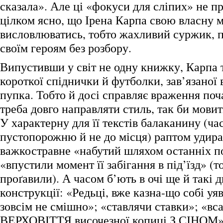
сказала». Але ці «фокуси для сліпих» не п
цілком ясно, що Ірена Карпа свою власну 
висловлюватись, тобто жахливий суржик, пх
своїм героям без розбору.
Випустивши у світ не одну книжку, Карпа т
короткої спіднички й футболки, зав’язаної
пупка. Тобто й досі справляє враження поч
треба довго направляти стиль, так би мовит
У характерну для її текстів балаканину (ча
пустопорожню й не до місця) раптом удира
важкостравне «набутий шляхом останніх по
«впустили момент її забігання в під’їзд» (т
проґавили). А часом б’ють в очі ще й такі д
конструкції: «Редьці, вже казна-що собі уя
зовсім не смішно»; «ставлячи ставки»; «вс
ВЕРХОВІТТЯ височезної копиці З СІНОМ»;