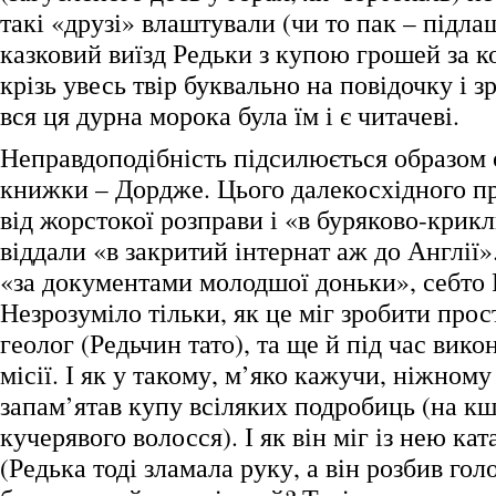
такі «друзі» влаштували (чи то пак – підла
казковий виїзд Редьки з купою грошей за ко
крізь увесь твір буквально на повідочку і 
вся ця дурна морока була їм і є читачеві.
Неправдоподібність підсилюється образом о
книжки – Дордже. Цього далекосхідного п
від жорстокої розправи і «в буряково-крик
віддали «в закритий інтернат аж до Англії»
«за документами молодшої доньки», себто 
Незрозуміло тільки, як це міг зробити про
геолог (Редьчин тато), та ще й під час вико
місії. І як у такому, м’яко кажучи, ніжном
запам’ятав купу всіляких подробиць (на к
кучерявого волосся). І як він міг із нею ка
(Редька тоді зламала руку, а він розбив голо