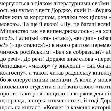
чергуються з цілком літературними своїми 
ось ми чуємо з вуст Дордже, який із «буря
віку жив за кордоном, репліки теж цілком 
мовою». Та ще й якою! «Ну, це багачі всяк
Міщанство так не випендрювалось»; «а хоч 
шо?». Галицькі «та» («так»), «видиш» («ба
є?» («що сталося?») в нього раптом переме
чимось російським: «Бач як собразили?» аб
до речі». До речі! Дордже знає слова «пере
батюшка», «мажор» (у значенні – син багаті
колгоспу», а також читав радянську книжку
бо ж оперує їхніми іменами. А коли у мовл
іноземного студента я побачив слово «тьот
просто-таки розплющило на коржик для піц
щоправда, авторка отямлюється, й тоді До
щось на кшталт: «Ковчег із каменю каторий