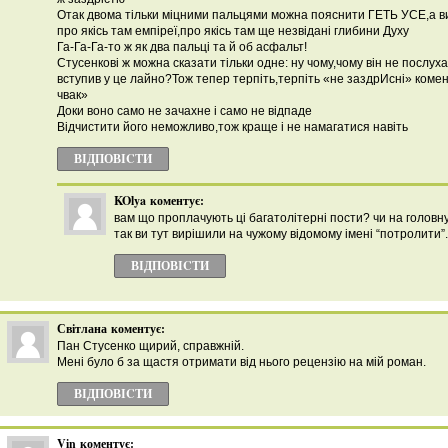
Отак двома тільки міцними пальцями можна пояснити ГЕТЬ УСЕ,а в
про якісь там емпіреї,про якісь там ще незвідані глибини Духу
Га-Га-Га-то ж як два пальці та й об асфальт!
Стусенкові ж можна сказати тільки одне: ну чому,чому він не послуха
вступив у це лайно?Тож тепер терпіть,терпіть «не заздрИсні» комент
чвак»
Доки воно само не зачахне і само не відпаде
Відчистити його неможливо,тож краще і не намагатися навіть
ВІДПОВІCТИ
KOlya
коментує:
вам що проплачують ці багатолітерні пости? чи на головну
так ви тут вирішили на чужому відомому імені “потролити”.
ВІДПОВІCТИ
Світлана
коментує:
Пан Стусенко щирий, справжній.
Мені було б за щастя отримати від нього рецензію на мій роман.
ВІДПОВІCТИ
Vin
коментує: