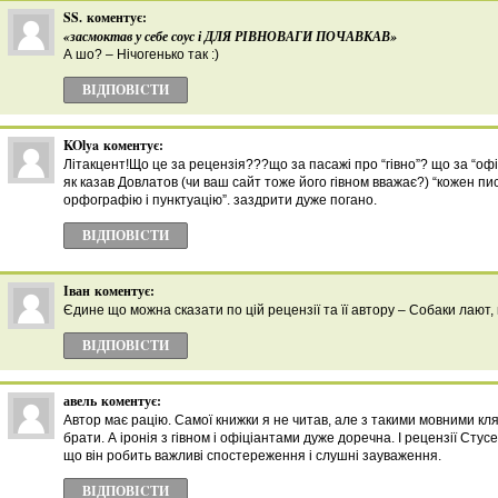
SS.
коментує:
«засмоктав у себе соус і ДЛЯ РІВНОВАГИ ПОЧАВКАВ»
А шо? – Нічогенько так :)
ВІДПОВІCТИ
KOlya
коментує:
Літакцент!Що це за рецензія???що за пасажі про “гівно”? що за “оф
як казав Довлатов (чи ваш сайт тоже його гівном вважає?) “кожен п
орфографію і пунктуацію”. заздрити дуже погано.
ВІДПОВІCТИ
Іван
коментує:
Єдине що можна сказати по цій рецензії та її автору – Собаки лают,
ВІДПОВІCТИ
авель
коментує:
Автор має рацію. Самої книжки я не читав, але з такими мовними кляк
брати. А іронія з гівном і офіціантами дуже доречна. І рецензії Стусе
що він робить важливі спостереження і слушні зауваження.
ВІДПОВІCТИ