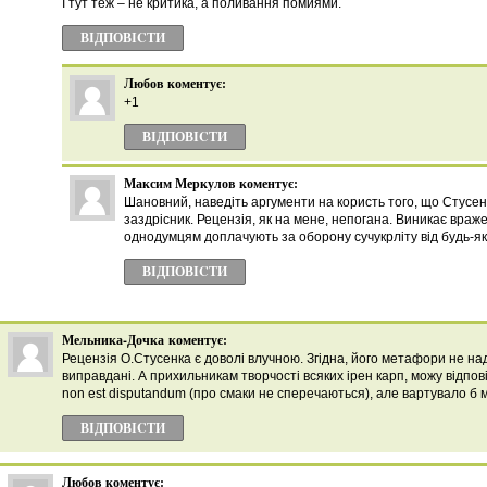
І тут теж – не критика, а поливання помиями.
ВІДПОВІCТИ
Любов
коментує:
+1
ВІДПОВІCТИ
Максим Меркулов
коментує:
Шановний, наведіть аргументи на користь того, що Стусе
заздрісник. Рецензія, як на мене, непогана. Виникає враж
однодумцям доплачують за оборону сучукрліту від будь-як
ВІДПОВІCТИ
Мельника-Дочка
коментує:
Рецензія О.Стусенка є доволі влучною. Згідна, його метафори не над
виправдані. А прихильникам творчості всяких ірен карп, можу відповіс
non est disputandum (про смаки не сперечаються), але вартувало б 
ВІДПОВІCТИ
Любов
коментує: