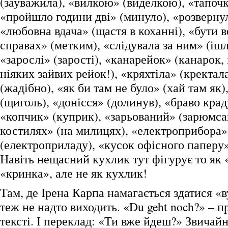
(зауважила), «вилкою» (виделкою), «тапочк
«пройшло години дві» (минуло), «розвернул
«любовна вдача» (щастя в коханні), «бути 
справах» (метким), «слідувала за ним» (ішл
«зарослі» (зарості), «канарейок» (канарок, 
ніяких зайвих рейок!), «кряхтіла» (кректал
(жадібно), «як би там не було» (хай там як
(щиголь), «донісся» (долинув), «браво крад
«копчик» (куприк), «зарьований» (зарюмса
костилях» (на милицях), «електроприбора»
(електроприладу), «кусок офісного паперу
Навіть нещасний кухлик тут фігурує то як 
«кринка», але не як кухлик!
Там, де Ірена Карпа намагається здатися «
теж не надто виходить. «Du geht noch?» – п
тексті. І переклад: «Ти вже йдеш?» Звичайн