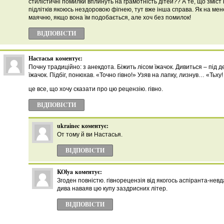
стилістичні помилки вплинуть на грамотність дітей?? А те, що зміст
підлітків якоюсь нездоровою фігнею, тут вже інша справа. Як на мен
маячню, якщо вона їм подобається, але хоч без помилок!
ВІДПОВІCТИ
Настасья
коментує:
Почну традиційно: з анекдота. Біжить лісом їжачок. Дивиться – під д
їжачок. Підбіг, понюхав. «Точно гівно!» Узяв на лапку, лизнув… «Тьху!
це все, що хочу сказати про цю рецензію. гівно.
ВІДПОВІCТИ
ukrainec
коментує:
От тому й ви Настасья.
ВІДПОВІCТИ
KOlya
коментує:
Згоден повністю. гівнорецензія від якогось аспіранта-невд
дива наваяв цю купу заздрисних літер.
ВІДПОВІCТИ