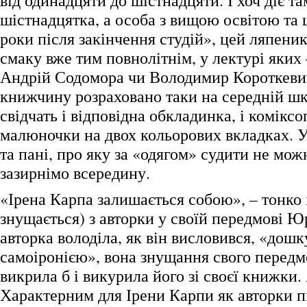
від одинадцяти до шістнадцяти. І хоч діє та
шістнадцятка, а особа з вищою освітою та 
роки після закінчення студій», цей ляпени
смаку вже тим повнолітнім, у лектурі яких
Андрій Содомора чи Володимир Короткевич
книжчину розраховано таки на середній шк
свідчать і відповідна обкладинка, і коміксо
малюночки на двох кольорових вкладках. У
та пані, про яку за «одягом» судити не мож
зазирнімо всередину.
«Ірена Карпа залишається собою», – тонко 
знущається) з авторки у своїй передмові Юр
авторка володіла, як він висловився, «дош
самоіронією», вона знущання свого перед
викрила б і викурила його зі своєї книжки.
Характерним для Ірени Карпи як авторки пі