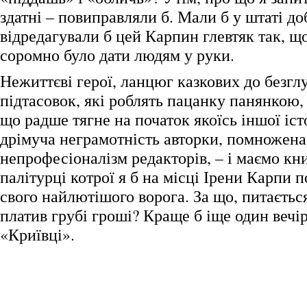
здатні – повиправляли б. Мали б у штаті до
відредагували б цей Карпин глевтяк так, щ
соромно було дати людям у руки.
Нежиттєві герої, ланцюг казкових до безгл
підтасовок, які роблять пацанку панянкою, 
що радше тягне на початок якоїсь іншої істо
дрімуча неграмотність авторки, помножена
непрофесіоналізм редакторів, – і маємо кн
палітурці котрої я б на місці Ірени Карпи п
свого найлютішого ворога. За що, питаєтьс
платив грубі гроші? Краще б іще один вечір
«Криївці».