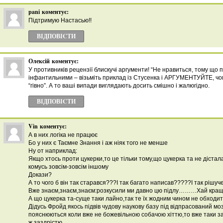
pani
коментує:
Підтримую Настасью!!
ВІДПОВІCТИ
Олексій
коментує:
У противників рецензії блискучі аргументи! “Не нравиться, тому що 
інфантильними – візьміть приклад із Стусенка і АРГУМЕНТУЙТЕ, чо
“гівно”. А то ваші випади виглядають досить смішно і жалюгідно.
ВІДПОВІCТИ
Vin
коментує:
А в них логіка не працює
Бо у них є Таємне Знання і аж ніяк того не менше
Ну от наприклад:
Якщо хтось проти цукерки,то це тільки тому,що цукерка та не дістал
комусь зовсім-зовсім іншому
Докази?
А то чого б він так старався???І так багато написав?????І так ріш
Вже знаєм,знаєм,знаєм:розкусили ми давно цю підлу………Хай кращ
А що цукерка та-суще таки лайно,так те їх жодним чином не обход
Дідусь Фройд якось підвів чудову наукову базу під відпрасований мо
пояснюються коли вже не божевільною собачою хіттю,то вже таки 
ж заздрістю