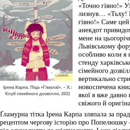
«Точно гівно!» У
лизнув… «Тьху! 
гівно!» Саме цей
анекдот привидо
мене на цьогорі
Львівському фору
особливо коли я
стенду харківськ
сімейного дозвілл
вертикально стр
новоспечена книж
Ірена Карпа. Піца «Гімалаї». – Х.:
якої я вже давно
Клуб сімейного дозвілля, 2011
свіжого й оригін
Ґламурна тітка Ірена Карпа зляпала за пра
рецептом чергову історію про Попелюшку –