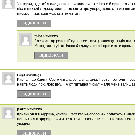
“авторки, від якої я вже давно не чекаю нічого свіжого й оригінального
після цих слів одразу можна говорити про упереджене ставлення ав
письменниці. далі можна й не читати
ВІДПОВІCТИ
roiga
коментує:
Але ж автор рецензії купив все-таки цю книжку: надія (на 
Може, автору і хотілося б здивуватися і прочитати щось як
ВІДПОВІCТИ
roiga
коментує:
Карпа – це Карпа. Свого читача вона знайшла. Проте повнолітні сере
навіть люди похилого віку… А от питання “чому” – для мене залишає
ВІДПОВІCТИ
padre
коментує:
Критик он и в Африке, критик… тот кто не способен полететь в Ин
цепляться в орфографии и не отточенности стиля…. кто знает ско
увидим…
ВІДПОВІCТИ