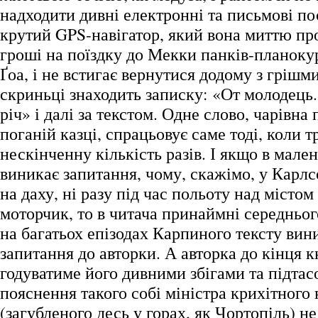
надходити дивні електронні та письмові по
крутий GPS-навігатор, який вона миттю пр
гроші на поїздку до Мекки панків-планокур
Ґоа, і не встигає вернутися додому з грішм
скриньці знаходить записку: «От молодець
річ» і далі за текстом. Одне слово, чарівна 
поганій казці, спрацьовує саме тоді, коли т
нескінченну кількість разів. І якщо в мале
виникає запитання, чому, скажімо, у Карлс
на даху, ні разу під час польоту над містом
моторчик, то в читача принаймні середньог
на багатьох епізодах Карпиного тексту вин
запитання до авторки. А авторка до кінця 
годуватиме його дивними збігами та підтас
пояснення такого собі міністра крихітного 
(загубленого десь у горах, як Чортопіль) не