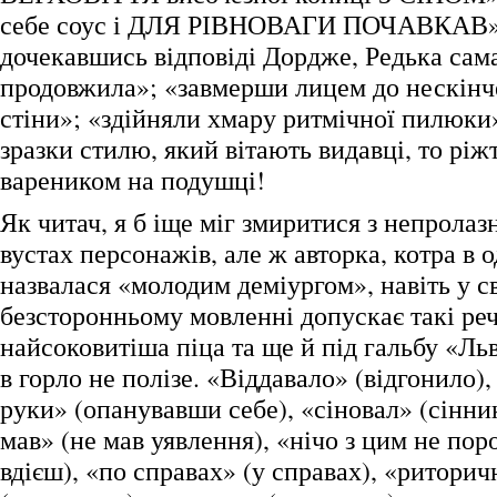
себе соус і ДЛЯ РІВНОВАГИ ПОЧАВКАВ»
дочекавшись відповіді Дордже, Редька сам
продовжила»; «завмерши лицем до нескінч
стіни»; «здійняли хмару ритмічної пилюк
зразки стилю, який вітають видавці, то ріж
вареником на подушці!
Як читач, я б іще міг змиритися з непрола
вустах персонажів, але ж авторка, котра в 
назвалася «молодим деміургом», навіть у с
безсторонньому мовленні допускає такі речі
найсоковитіша піца та ще й під гальбу «Ль
в горло не полізе. «Віддавало» (відгонило),
руки» (опанувавши себе), «сіновал» (сінник
мав» (не мав уявлення), «нічо з цим не пор
вдієш), «по справах» (у справах), «ритори