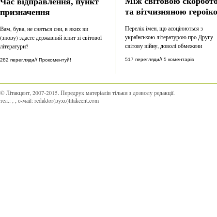
Між світовою скорбот
Час відправлення, пункт
та вітчизняною героїк
призначення
Перелік імен, що асоціюються з
Вам, бува, не сняться сни, в яких ви
українською літературою про Другу
(знову) здаєте державний іспит зі світової
світову війну, доволі обмежени
літератури?
//
517 перегляди
5 коментарів
//
282 перегляди
Прокоментуй!
© Літакцент, 2007-2015
.
Передрук матеріалів тільки з дозволу редакції.
тел.:
,
, е-маіl:
redaktor(вухо)litakcent.com