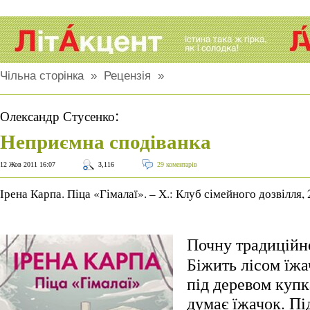
Чільна сторінка
»
Рецензія
»
:
Олександр Стусенко
Неприємна сподіванка
12 Жов 2011 16:07
3,116
29 коментарів
Ірена Карпа. Піца «Гімалаї». – Х.: Клуб сімейного дозвілля,
Почну традиційно
Біжить лісом їжа
під деревом купк
думає їжачок. Пі