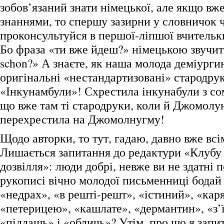
зобов’язаний знати німецької, але якщо вж
знаннями, то спершу зазирни у словничок ч
проконсультуйся в першої-ліпшої вчительк
Бо фраза «ти вже йдеш?» німецькою звучит
schon?» А знаєте, як наша молода деміурги
оригінальні «нестандартизовані» стародру
«Інкунамбули»! Схрестила інкунабули з 
що вже там ті стародруки, коли й Джомолу
перехрестила на Джомолнугму!
Щодо авторки, то тут, гадаю, давно вже всі
Лишається запитання до редактури «Клубу
дозвілля»: люди добрі, невже ви не здатні 
рукописі вічно молодої письменниці бодай 
«недрах», «в решті-решт», «істиний», «кар
«петерицею», «кашлате», «дермантин», «з’
«піддашь» і «обличь»? Утім, про що я зап