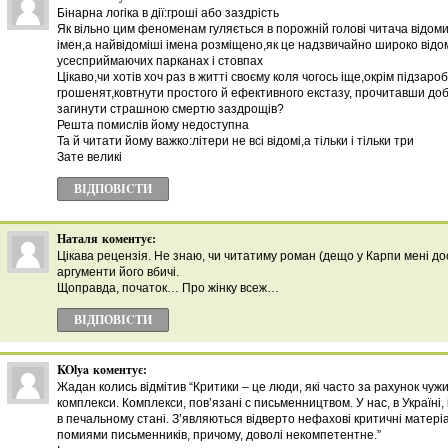
Бінарна логіка в дії:гроші або заздрість
Як вільно цим феноменам гуляється в порожній голові читача відом
імен,а найвідоміші імена розміщено,як це надзвичайно широко відом
усесприймаючих парканах і стовпах
Цікаво,чи хотів хоч раз в житті своєму коля чогось іще,окрім підзаро
грошенят,ковтнути простого й ефективного екстазу, прочитавши доб
загинути страшною смертю заздрощів?
Решта помислів йому недоступна
Та й читати йому важко:літери не всі відомі,а тільки і тільки три
Зате великі
ВІДПОВІCТИ
Наталя
коментує:
Цікава рецензія. Не знаю, чи читатиму роман (дещо у Карпи мені до
аргументи його вбичі.
Щоправда, початок… Про жінку всеж…
ВІДПОВІCТИ
KOlya
коментує:
Жадан колись відмітив “Критики – це люди, які часто за рахунок чужи
комплекси. Комплекси, пов’язані с письменництвом. У нас, в Україні,
в печальному стані. З’являються відверто нефахові критичні матері
помиями письменників, причому, доволі некомпетентне.”