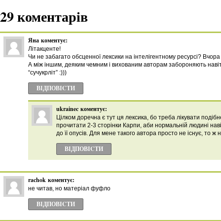
29 коментарів
Яна
коментує:
Літакценте!
Чи не забагато обсценної лексики на інтелігентному ресурсі? Вчор
А між іншим, деяким чемним і вихованим авторам забороняють наві
“сучукрліт” :)))
ВІДПОВІCТИ
ukrainec
коментує:
Цілком доречна є тут ця лексика, бо треба лікувати подіб
прочитати 2-3 сторінки Карпи, аби нормальній людині нав
до її опусів. Для мене такого автора просто не існує, то ж
ВІДПОВІCТИ
rachok
коментує:
не читав, но матеріал фуфло
ВІДПОВІCТИ