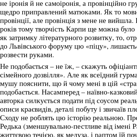
не іронія й не самоіронія, а провінційно г
щедро приправлений матюками. Як то мовит
провінції, але провінція з мене не вийшла. 
років тому творчість Карпи ще можна було
як затримку літературного розвитку, то, от
до Львівського форуму цю «піцу», лишаєть
розвести руками.
Не подобається – не їж, – скажуть офіціант
сімейного дозвілля». Але як всеїдний гурман
мушу пояснити, що й чому мені в цій «стра
подобається. Насамперед – наївно-казкови
авторка силкується подати під соусом реаль
описи краєвидів, деталі побуту і звичаїв п
Сходу не роблять цю історію реальною. Про
Редька (зменшувально-пестливе від імені Р
життєвою течією, як медуза, і раптом їй п