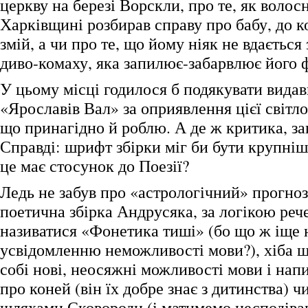
церкву на березі Ворскли, про те, як волос
Харківщині розбирав справу про бабу, до ко
змій, а чи про те, що йому ніяк не вдається
диво-комаху, яка запилює-забарвлює його 
У цьому місці годилося б подякувати вида
«Ярославів Вал» за оприявлення цієї світл
що принагідно й роблю. А де ж критика, за
Справді: шрифт збірки міг би бути крупні
це має стосунок до Поезії?
Ледь не забув про «астрологічний» прогноз
поетична збірка Андрусяка, за логікою реч
називатися «Фонетика тиші» (бо що ж іще 
усвідомленню неможливості мови?), хіба що
собі нові, неосяжні можливості мови і нап
про коней (він їх добре знає з дитинства) 
шляхами Сковороди (і матимемо несподіва