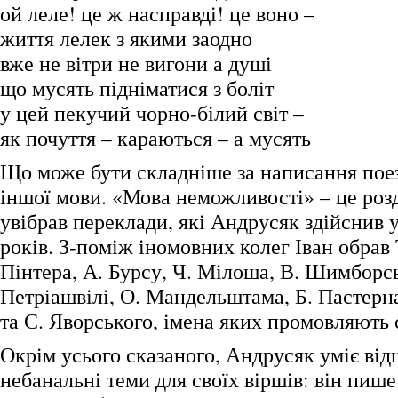
ой леле! це ж насправді! це воно –
життя лелек з якими заодно
вже не вітри не вигони а душі
що мусять підніматися з боліт
у цей пекучий чорно-білий світ –
як почуття – караються – а мусять
Що може бути складніше за написання поезі
іншої мови. «Мова неможливості» – це роз
увібрав переклади, які Андрусяк здійснив 
років. З-поміж іномовних колег Іван обрав Т
Пінтера, А. Бурсу, Ч. Мілоша, В. Шимборсь
Петріашвілі, О. Мандельштама, Б. Пастерн
та С. Яворського, імена яких промовляють с
Окрім усього сказаного, Андрусяк уміє ві
небанальні теми для своїх віршів: він пиш