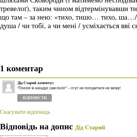
тревелоґ), таким чином відтермінувавши ти
що там – за нею: «тихо, тишо… тихо, ша…/
душа / чи тобі, а чи мені / усміхається вві 
1 коментар
Дід Старий
коментує:
“Поезія ж нагадує сам політ” – отут не погодитися не можу!
ВІДПОВІCТИ
Скасувати відповідь
Відповідь на допис
Дід Старий