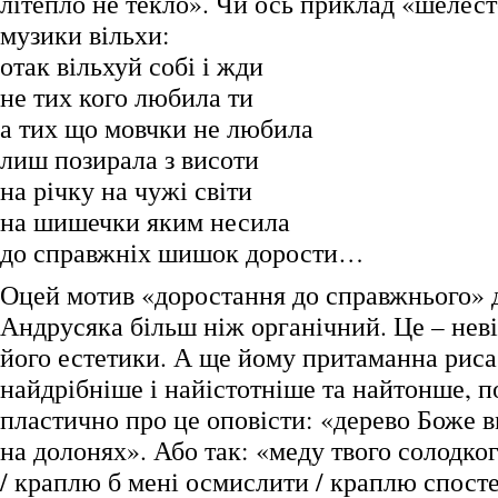
літепло не текло». Чи ось приклад «шелес
музики вільхи:
отак вільхуй собі і жди
не тих кого любила ти
а тих що мовчки не любила
лиш позирала з висоти
на річку на чужі світи
на шишечки яким несила
до справжніх шишок дорости…
Оцей мотив «доростання до справжнього» 
Андрусяка більш ніж органічний. Це – нев
його естетики. А ще йому притаманна риса
найдрібніше і найістотніше та найтонше, п
пластично про це оповісти: «дерево Боже в
на долонях». Або так: «меду твого солодкого
/ краплю б мені осмислити / краплю спосте