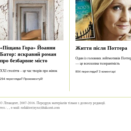
«Піщана Гора» Йоанни
Життя після Поттера
Батор: яскравий роман
Один із головних лейтмотивів Потте
про безбарвне місто
— це всеохопна толерантність
ХХІ століття – це час творів про жінок
//
804 перегляди
3 коментарі
//
294 перегляди
Прокоментуй!
© Літакцент, 2007-2016
.
Передрук матеріалів тільки з дозволу редакції.
тел.:
,
, е-маіl:
redaktor(вухо)litakcent.com