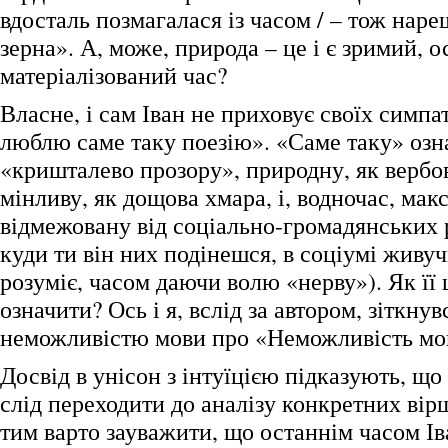
вдосталь позмагалася із часом / – тож нар
зерна». А, може, природа – це і є зримий, 
матеріалізований час?
Власне, і сам Іван не приховує своїх симпа
люблю саме таку поезію». «Саме таку» озна
«кришталево прозору», природну, як вербова
мінливу, як дощова хмара, і, водночас, ма
відмежовану від соціально-громадянських 
куди ти він них подінешся, в соціумі живучи
розуміє, часом даючи волю «нерву»). Як її
означити? Ось і я, вслід за автором, зіткнув
неможливістю мови про «Неможливість мо
Досвід в унісон з інтуїцією підказують, що
слід переходити до аналізу конкретних вір
тим варто зауважити, що останнім часом І