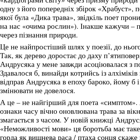
одну з його попередніх збірок «Храбуст», п
якої була «Дика трава», звідкіль поет прон
на нас «очима рослин»). Інакше кажучи – п
через пізнання природи.
Це не найпростіший шлях у поезії, до ньог
Так, як дерево доростає до даху п’ятипове
Андрусяка у мене завжди асоціювалася з п
Здавалося б, винайди котрийсь із алхіміків
відправ Андрусяка в епоху бароко, йому б і
змінювати не довелося.
А це – не найгірший для поета «симптом».
ознаки часу вічно оновлювана трава за вікн
змагається з часом. У новій книжці Андрус
«Неможливості мови» ця боротьба має таке
горда як вишнева раса / птаха сонця скаже 