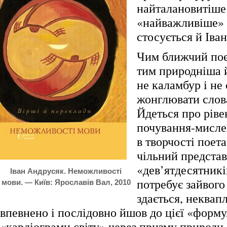
найталановитіше
«найважливіше» –
стосується й Іва
Чим ближчий пое
тим природніша й
не каламбур і не
жонглювати слов
Йдеться про рівен
почування-мисле
в творчості поета
чільний предста
«дев’ятдесятникі
Іван Андрусяк. Неможливості
потребує зайвого
мови. — Київ: Ярославів Вал, 2010
здається, неквап
впевнено і послідовно йшов до цієї «форму
«кардіограми світу» через призму природи