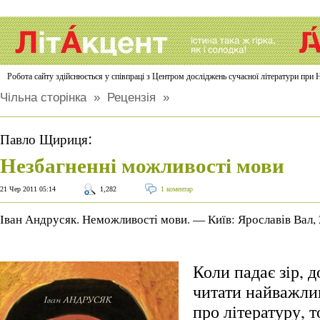
Робота сайту здійснюється у співпраці з Центром досліджень сучасної літератури п
Чільна сторінка
»
Рецензія
»
:
Павло Щириця
Незбагненні можливості мови
21 Чер 2011 05:14
1,282
1 коментар
Іван Андрусяк. Неможливості мови. — Київ: Ярославів Вал,
Коли падає зір, 
читати найважли
про літературу, т