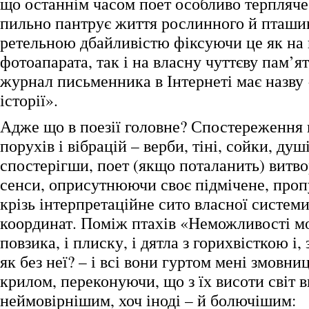
що останнім часом поет особливо терпляче
пильно пантрує життя рослинного й пташино
ретельною дбайливістю фіксуючи це як на 
фотоапарата, так і на власну чуттєву пам’я
журнал письменника в Інтернеті має назву 
історії».
Адже що в поезії головне? Спостереження
порухів і вібрацій – верби, тіні, сойки, душ
спостерігши, поет (якщо поталанить) витво
сенси, оприсутнюючи своє підмічене, про
крізь інтерпретаційне сито власної систем
координат. Поміж птахів «Неможливості мов
повзика, і плиску, і дятла з горихвісткою і, 
як без неї? – і всі вони гуртом мені змовн
крилом, переконуючи, що з їх висоти світ 
неймовірнішим, хоч іноді – й болючішим: