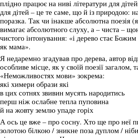
плідно працює на ниві літератури для дітей
для дітей – це те саме, що й із природою:
поразка. Так чи інакше абсолютна поезія (я
вимагає абсолютного слуху, а – чиста – щ
чистого інтонування: «і дерево стає Божим 
як мама».
Я недаремно згадував про дерева, автор від
особливе місце, як у своїй поезії загалом, та
«Неможливостях мови» зокрема:
які химери образи які
в цих сотнях звивин мусять народитись
перш ніж ослабне тепла пуповина
й на жовту землю упаде горіх
А ось це вже – про сосну. Хто ще про неї пи
золотою білкою / зникне поза дуплом / ніб