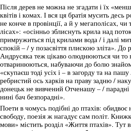
Після дерев не можна не згадати і їх «мен
квітів і комах. І вся ця братія мусить десь р
не конче в провінції, а й у мегаполісах, чи 
лісах»: «осінньо зблиснуть крила над поток
примружиться під крилами вода / і далі мит
спокій – / у позасвіття плискою зліта». До р
Андрусяка теж цікаво олюднюються чи то 
отваринюються, набуваючи до болю знайом
«скупаєш тоді усіх і – в загорду та на пашу 
ребристий ось харків на праву задню / наку
донецьк не вивчений Отченашу – / парадні 
нині бач безпорадні».
Поети в чомусь подібні до птахів: обидвоє 
свободу, поезія ж нагадує сам політ. Кни
мови» містить розділ «Життя птахів». Тут 