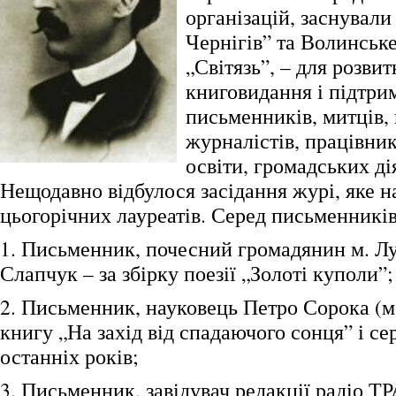
організацій, заснували
Чернігів” та Волинськ
„Світязь”, – для розви
книговидання і підтри
письменників, митців, 
журналістів, працівник
освіти, громадських дія
Нещодавно відбулося засідання журі, яке н
цьогорічних лауреатів. Серед письменникі
1. Письменник, почесний громадянин м. Л
Слапчук – за збірку поезії „Золоті куполи”;
2. Письменник, науковець Петро Сорока (м.
книгу „На захід від спадаючого сонця” і се
останніх років;
3. Письменник, завідувач редакції радіо Т