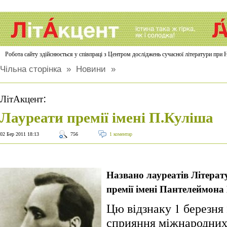
Робота сайту здійснюється у співпраці з Центром досліджень сучасної літератури п
Чільна сторінка
»
Новини
»
:
ЛітАкцент
Лауреати премії імені П.Куліша
02 Бер 2011 18:13
756
1 коментар
Названо лауреатів Літерат
премії імені Пантелеймона 
Цю відзнаку 1 березня 
сприяння міжнародних