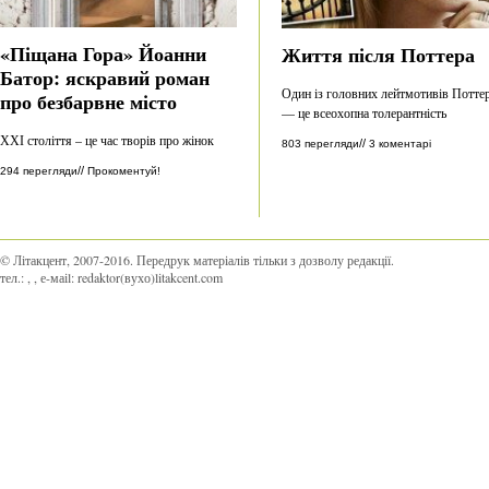
«Піщана Гора» Йоанни
Життя після Поттера
Батор: яскравий роман
Один із головних лейтмотивів Потте
про безбарвне місто
— це всеохопна толерантність
ХХІ століття – це час творів про жінок
//
803 перегляди
3 коментарі
//
294 перегляди
Прокоментуй!
© Літакцент, 2007-2016
.
Передрук матеріалів тільки з дозволу редакції.
тел.:
,
, е-маіl:
redaktor(вухо)litakcent.com