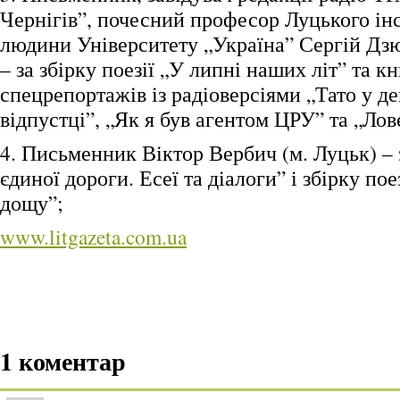
Чернігів”, почесний професор Луцького ін
людини Університету „Україна” Сергій Дзю
– за збірку поезії „У липні наших літ” та к
спецрепортажів із радіоверсіями „Тато у д
відпустці”, „Як я був агентом ЦРУ” та „Лов
4. Письменник Віктор Вербич (м. Луцьк) – 
єдиної дороги. Есеї та діалоги” і збірку по
дощу”;
www.litgazeta.com.ua
1 коментар