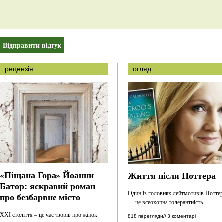
рецензія
огляд
«Піщана Гора» Йоанни
Життя після Поттера
Батор: яскравий роман
Один із головних лейтмотивів Потте
про безбарвне місто
— це всеохопна толерантність
ХХІ століття – це час творів про жінок
//
818 перегляди
3 коментарі