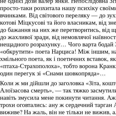
не однієї дози валер’янки. Непослідовна Зі
просто-таки розхитала нашу психіку свої
вчинками. Від світового переляку — до зу
котові Міцкусові та його власникам, від з
до бажання на них же перетворитись, від
до жахливої зради, від немовлячої наївнос
нещадного розрахунку… Чого варта бодай 
«обкрутити» поета Нарциса! Між іншим, н
хмільного поета, як і поетичних вставок, як
«птаха-Страхополоха», тобто ворона Кран
один перегук зі «Снами шовкопряда»…
Коли ж ми дійшли до заголовка «Зіта, кошт
Алоїзасова смерть», — так тяжко засмутил
навіть змусила мене покинути читання. Аж
трохи оговтались: ану ж сердечний тарган 
виживе? На жаль, він не тільки не вижив, а