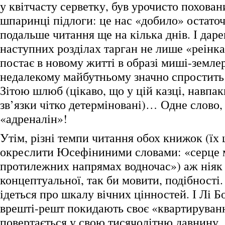
у квітчасту серветку, був урочисто похован
шпаринці підлоги: це нас «добило» остаточ
подальше читання ще на кілька днів. І даре
наступних розділах тарган не лише «реінка
постає в новому житті в образі миші-земле
недалекому майбутньому значно спростить
Зітою шлюб (цікаво, що у цій казці, навпак
зв’язки чітко детерміновані)… Одне слово,
«адреналін»!
Утім, різні темпи читання обох книжок (їх
окреслити Юсефіниними словами: «серце м
протилежних напрямах водночас») аж ніяк
концептуальної, так би мовити, подібності. 
ідеться про шкалу вічних цінностей. І Лі Б
врешті-решт покидають своє «квартируванн
повертається у свою тисячолітню давнину, д