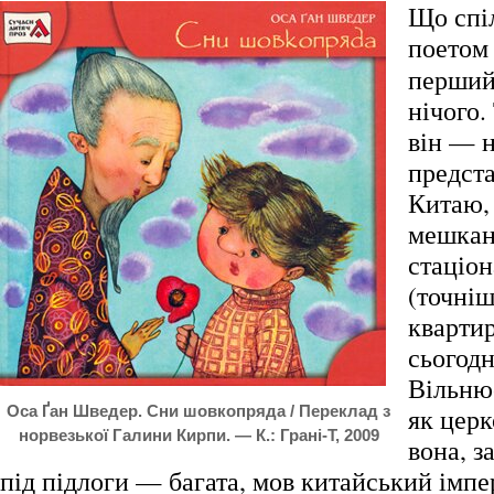
Що спі
поетом
перший 
нічого.
він — 
предст
Китаю,
мешкан
стаціон
(точніш
квартир
сьогод
Вільню
Оса Ґан Шведер. Сни шовкопряда / Переклад з
як церк
норвезької Галини Кирпи. — К.: Грані-Т, 2009
вона, з
під підлоги — багата, мов китайський імп