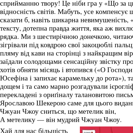
сприйманню твору! Це ніби гра у «Що за ци
відносність світів. Мабуть, усе компенсує 
сказати б, навіть шикарна невимушеність,
тексту, дотепна правда життя, яка аж вихл
рядка. Ми з шестирічною донечкою, читаюч
зігрівали під ковдрою свої закоцюблі пальц
пляму від кави на сторінці з найкращим ві
заїдали солодощами сенсаційну звістку про 
хотів обняти місяць і втопився («О Господ
Юсефіна і запихає карамельку до рота»), т
дощем і та само марно розгадували ієроглі
перекладені з ориґіналу талановитою пис
Ярославою Шекерою саме для цього видан
Чжуан Чжоу сниться, що метелик він,
А метелику — він мудрий Чжуан Чжоу.
Хай для нас більшість