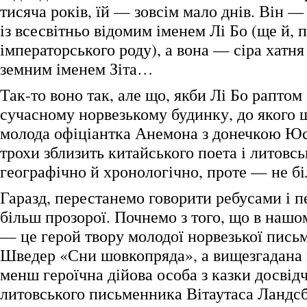
тисяча років, їй — зовсім мало днів. Він 
із всесвітньо відомим іменем Лі Бо (ще й, 
імператорського роду), а вона — сіра хатн
земним іменем Зіта…
Так-то воно так, але що, якби Лі Бо раптом
сучасному норвезькому будинку, до якого 
молода офіціантка Анемона з донечкою Ю
трохи зблизить китайського поета і литовс
географічно й хронологічно, проте — не бі
Гаразд, перестанемо говорити ребусами і 
більш прозорої. Почнемо з того, що в нашо
— це герой твору молодої норвезької пись
Шведер «Сни шовкопряда», а вищезгадана
менш героїчна дійова особа з казки досвід
литовського письменника Вітаутаса Ландсб