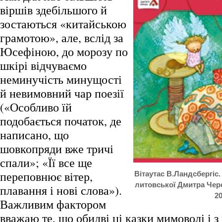
віршів здебільшого й
зостаються «китайською
грамотою», але, вслід за
Юсефіною, до морозу по
шкірі відчуваємо
неминучість минущості
й невимовний чар поезії
(«Особливо їй
подобається початок, де
написано, що
шовкопряди вже тричі
спали»; «Її все ще
переповнює вітер,
Вітаутас В.Ландсбергіс.
литовської Дмитра Чере
плавання і нові слова»).
2
Важливим фактором
вважаю те, що обидві ці казки мимоволі і 