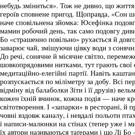
небудь зміниться». Тож не дивно, що житт
героїв сповнене пригод. Щоправда, «Сон 
наче сповільнена зйомка: Юсефінка подовг
мамин робочий день, так само подовгу диви
Бо «страшенно повільно» рухається й дов
заварює чай, змішуючи цівку води з соняч
До речі, сонячне й місячне світло, перемеж
шовкопрядовими нитками, тут грають свої 
медитаційно-елегійні партії. Навіть каштан
розпускається по міліметру за добу. Всі пе
відміну від балаболки Зіти і її друзів) вель
кожен їхній вчинок, кожна подія — наче кр
світотворення. І «запарки» в ресторані, й 
човні вздовж каналу, і невдалі польоти пт
і написи-малюнки на стінах (тепер уже і м
їх автори називаються таґерами і що Лі Бо