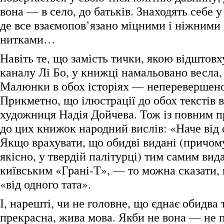
вона — в село, до батьків. Знаходять себе у
де все взаємопов’язано міцними і ніжним
нитками…
Навіть те, що замість тички, якою відштовх
каналу Лі Бо, у книжці намальовано весла, 
Малюнки в обох історіях — неперевершено 
Прикметно, що ілюстрації до обох текстів 
художниця Надія Дойчева. Тож із повним п
до цих книжок народний вислів: «Наче від 
Якщо врахувати, що обидві видані (причом
якісно, у твердій палітурці) тим самим ви
київським «Грані-Т», — то можна сказати,
«від одного тата».
І, нарешті, чи не головне, що єднає обидва 
прекрасна, жива мова. Якби не вона — не 