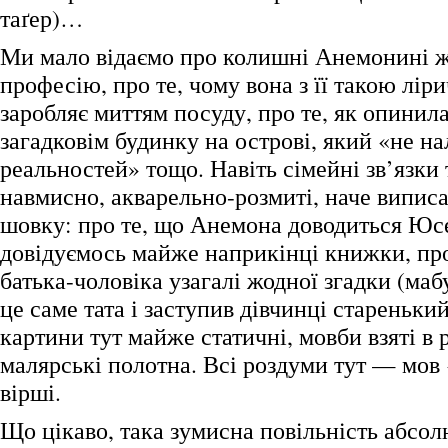
таґер)…
Ми мало відаємо про колишні Анемонині 
професію, про те, чому вона з її такою лі
заробляє миттям посуду, про те, як опинила
загадковім будинку на острові, який «не на
реальностей» тощо. Навіть сімейні зв’язки 
навмисно, акварельно-розмиті, наче випис
шовку: про те, що Анемона доводиться Юс
довідуємось майже наприкінці книжки, про
батька-чоловіка узагалі жодної згадки (маб
це саме тата і заступив дівчинці старенький
картини тут майже статичні, мовби взяті в 
малярські полотна. Всі роздуми тут — мов
вірші.
Що цікаво, така зумисна повільність абсол