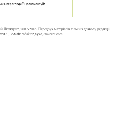
//
304 перегляди
Прокоментуй!
© Літакцент, 2007-2016
.
Передрук матеріалів тільки з дозволу редакції.
тел.:
,
, е-маіl:
redaktor(вухо)litakcent.com