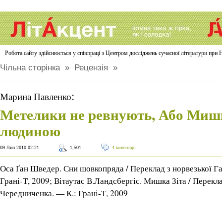
Робота сайту здійснюється у співпраці з Центром досліджень сучасної літератури п
Чільна сторінка
»
Рецензія
»
:
Марина Павленко
Метелики не ревнують, Або Мишк
людиною
09 Лип 2010 02:21
1,501
4 коментарі
Оса Ґан Шведер. Сни шовкопряда / Переклад з норвезької Г
Грані-Т, 2009; Вітаутас В.Ландсбергіс. Мишка Зіта / Перекл
Чередниченка. — К.: Грані-Т, 2009