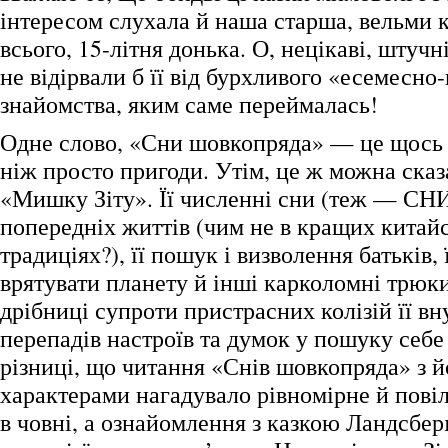
інтересом слухала й наша старша, вельми 
всього, 15-літня донька. О, нецікаві, штучн
не відірвали б її від бурхливого «есемесно
знайомства, яким саме переймалась!
Одне слово, «Сни шовкопряда» — це щось 
ніж просто пригоди. Утім, це ж можна сказ
«Мишку Зіту». Її численні сни (теж — СНИ!
попередніх життів (чим не в кращих китай
традиціях?), її пошук і визволення батьків, 
врятувати планету й інші карколомні трюк
дрібниці супроти пристрасних колізій її вн
перепадів настроїв та думок у пошуку себе 
різниці, що читання «Снів шовкопряда» з й
характерами нагадувало рівномірне й пові
в човні, а ознайомлення з казкою Ландсбер