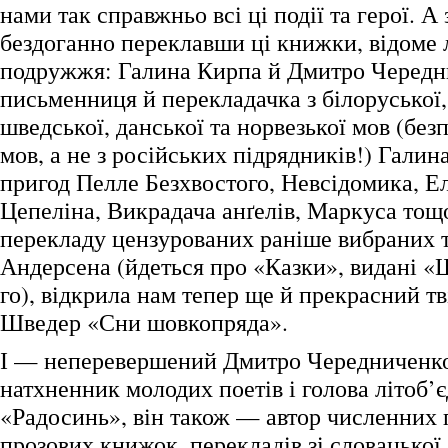
нами так справжньо всі ці події та герої. А 
бездоганно переклавши ці книжки, відоме 
подружжя: Галина Кирпа й Дмитро Чередн
письменниця й перекладачка з білоруської,
шведської, данської та норвезької мов (без
мов, а не з російських підрядників!) Галин
пригод Пелле Безхвостого, Невсідомика, Е
Цепеліна, Викрадача анґелів, Маркуса тощ
перекладу цензурованих раніше вибраних т
Андерсена (йдеться про «Казки», видані 
го), відкрила нам тепер ще й прекрасний тв
Шведер «Сни шовкопряда».
І — неперевершений Дмитро Чередниченк
натхненник молодих поетів і голова літоб’
«Радосинь», він також — автор численних 
прозових книжок, перекладів зі словацької,