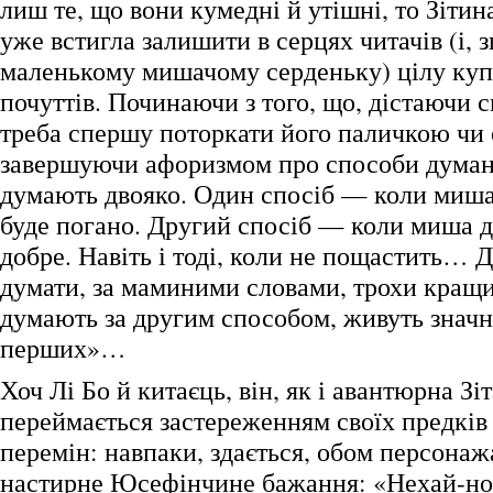
лиш те, що вони кумедні й утішні, то Зіти
уже встигла залишити в серцях читачів (і, з
маленькому мишачому серденьку) цілу купу
почуттів. Починаючи з того, що, дістаючи 
треба спершу поторкати його паличкою чи 
завершуючи афоризмом про способи дума
думають двояко. Один спосіб — коли миша
буде погано. Другий спосіб — коли миша д
добре. Навіть і тоді, коли не пощастить… 
думати, за маминими словами, трохи кращий
думають за другим способом, живуть значн
перших»…
Хоч Лі Бо й китаєць, він, як і авантюрна Зіт
переймається застереженням своїх предків
перемін: навпаки, здається, обом персонаж
настирне Юсефінчине бажання: «Нехай-но