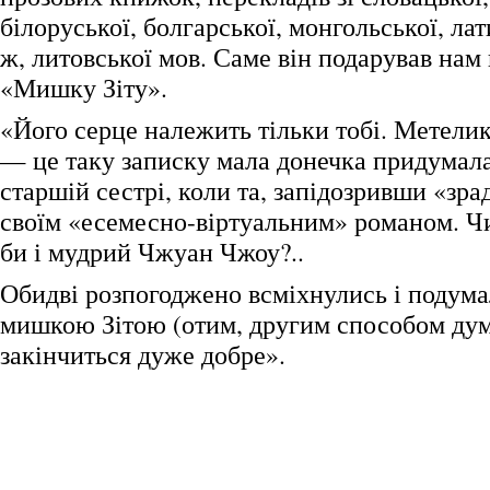
білоруської, болгарської, монгольської, лат
ж, литовської мов. Саме він подарував нам
«Мишку Зіту».
«Його серце належить тільки тобі. Метели
— це таку записку мала донечка придумал
старшій сестрі, коли та, запідозривши «зра
своїм «есемесно-віртуальним» романом. Чи
би і мудрий Чжуан Чжоу?..
Обидві розпогоджено всміхнулись і подумал
мишкою Зітою (отим, другим способом дум
закінчиться дуже добре».