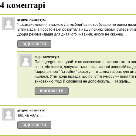
4 коментарі
gregori
коментує:
“…ознайомлення з казкою Ландсберґіса потребувало не однієї дози
Зітина вдача просто-таки розхитала нашу психіку своїми суперечли
Добра рекомендація для дитячого читання, нічого не скажеш…
ВІДПОВІCТИ
m.p.
коментує:
Пане gregori, пошукайте по словниках значення такого пон
воно, між іншим, допускається і в написанні рецензій на дит
“адреналінові” “стрибки” сюжету — в самих творах для діте
йшлося. Утім, коли правда, що почуття гумору — поняття 
вихованню, тоді й словники не допоможуть… На жаль…
ВІДПОВІCТИ
gregori
коментує:
Так, на жаль…
ВІДПОВІCТИ