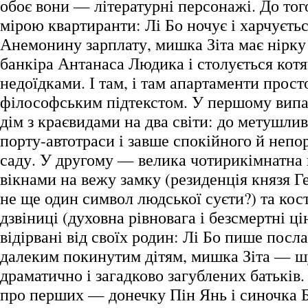
обоє вони — літературні персонажі. До то
мірою квартиранти: Лі Бо ночує і харчуєть
Анемонину зарплату, мишка Зіта має нірку
банкіра Антанаса Людика і столується кот
недоїдками. І там, і там апартаменти прост
філософським підтекстом. У першому випа
дім з краєвидами на два світи: до метушли
порту-автотраси і завше спокійного й неп
саду. У другому — велика чотирикімнатна 
вікнами на вежу замку (резиденція князя 
не ще один символ людської суєти?) та кос
дзвіниці (духовна рівновага і безсмертні ці
відірвані від своїх родин: Лі Бо пише посл
далеким покинутим дітям, мишка Зіта — ш
драматично і загадково загублених батьків
про перших — донечку Пін Янь і синочка 