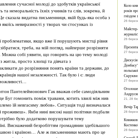
авлення сучасної молоді до здобутків української
Коло кни
ь та неморальність їхніх учинків та слів, зокрема, й
років пр
гніздом з
 Це сказала видатна письменниця, якій будь-яка особа з
26 берез
якоїсь невиразності у творах чи стосунках із
Майстер-
журналіс
26 берез
єї проблематики, якщо вже її порушують мистці рівня
зібратися, треба, на мій погляд, найперше розрізняти
Презента
27 берез
. Можна собі уявити, що говорять на цю тему молоді
Дискусія
ез житла, просто хлопці та дівчата з
Донбасу”
кликати до розрізняння понять країни та держави, до
польсько
раїнців нашої незалежності. Так було і є: люди
Скрукви 
і можливості…
27 берез
Оголошен
Антон Пантелеймонович Гак вважав себе самодіяльним
Андрусяк
 де Буг гомонить поміж травами, котить хвилі між нив
21, 28 б
шлемо їй невгасиму любов». Ситуація тоді визначалася
Вечір Та
 й проживеш». Якби нині високі наші політики подбали
28 берез
потрібно було додатково порушувати тему
Книжкови
раїні. Виснажений безробіттям громадянин здебільшого
Костенко
28 берез
ржавою і країною… Але ж письменники мають про це
Старий Л