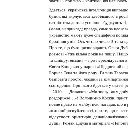
знати? Особливо – критики, які навіюють 
Здається, українська інтелігенція випрац
бузин, які тирлуються здебільшого в рос
патріотизм деколи успішно збуджують ті, 
(мови, наприклад; правда, саме за неоков
українство мають дуже специфічні погляд
бродіння умів. Ось читаю число 3-тє за це
Про те, що було, розповідають Ольга Дуб
розмові «Уже кілька років не пишу. Нащо
та шпіцрутенами» – про переслідуваного
Євген Концевич у нарисі «Щедротний пар
Бориса Тена та його роду, Галина Тарасю
безправ’я простої людини за компартійно
сьогодення. Про нього йдеться у статті
– 2010. Дежавю»: «Ми знову, як у добу 
роздоріжжі…»! Володимир Коскін, прис
повне право на майбутнє», нагадав, що в 
людської розгубленості, про те, що в нес
відсутності орієнтирів, денаціоналізован
душі». Роман Дідула в матеріалі «Неповт