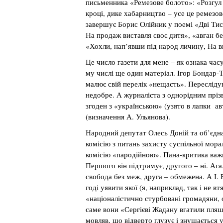
письменника «Ремезове болото»: «Розгул 
кроці, дике хабарництво – усе це ремезо
завершує Борис Олійник у поемі «Дві Тис
На продаж виставля своє дитя», «авган б
«Хохли, нап’явши під народ личину, На ви
Це число газети для мене – як ознака часу
му числі ще один матеріал. Ігор Бондар-
малює свій перелік «нещасть». Переслідую
недобре. А журналіста з однорідним пріз
згоден з «українською» (узято в лапки 
(визначення А. Ульянова).
Народний депутат Олесь Доній та об’єдн
комісію з питань захисту суспільної мора
комісію «пародійною». Пана-критика важко
Першого він підтримує, другого – ні. Ага,
свобода без меж, друга – обмежена. А І.
годі уявити якої (я, наприклад, так і не 
«націоналістично стурбовані громадяни,
саме вони «Сергієві Жадану вгатили пляшк
мовляв, що відверто глузує і знущається 