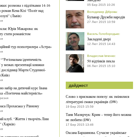
жки: розмова з підлітками 14-16
05 Бер 2015 10:26
о роман Кена Кізі “Політ над
Володимир Діброва
:
озулі” (Львів)
Бульвар Дружби народів
ня
27 Лют 2015 10:59
клас Юрія Макарова: як
ту стати романістом
Василь Голобородько
:
Закладені двері
ня
12 Лют 2015 14:43
ційний тур психотрилера «Астра»
ня
Владислав Івченко
:
 “”Регіональна ідентичність
50 відтінків пекла
 у межах презентації книжки
06 Лют 2015 15:10
ї дослідниці Марти Студенної-
(Київ)
ня
дайджест
о набір на дитячий курс Івана
а «Поетична майстерність»
Слово з присмаком попелу: як змінилися
ерезня
літературні смаки українців (DW)
раса Прохаська у Рівному
19 Бер 2015 15:59
ня
Таня Малярчук: Крим – тепер його можна
й клуб. “Життя і творчіть Ліни
не любити (DW)
” (Харків)
17 Бер 2015 13:46
ня
Оксана Баршинова. Сучасне українське
ев запрошує на весняний