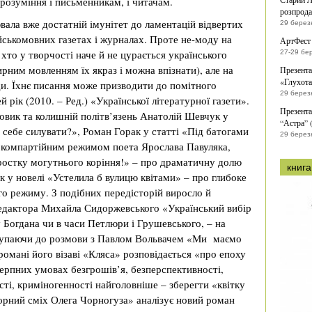
розуміння і письменникам, і читачам.
розпрода
ювала вже достатній імунітет до ламентацій відвертих
29 берез
ійськомовних газетах і журналах. Проте не-моду на
АртФест 
хто у творчості наче й не цурається українського
27-29 бе
ирним мовленням їх якраз і можна впізнати), але на
Презента
«Глухота
и. Їхнє писання може призводити до помітного
29 берез
й рік (2010. – Ред.) «Української літературної газети».
Презента
овик та колишній політв’язень Анатолій Шевчук у
“Астра” 
 себе силувати?», Роман Горак у статті «Під батогами
29 берез
 компартійним режимом поета Ярослава Павуляка,
остку могутнього коріння!» – про драматичну долю
книга
к у новелі «Устелила б вулицю квітами» – про глибоке
го режиму. З подібних передісторій виросло й
 редактора Михайла Сидоржевського «Український вибір
Богдана чи в часи Петлюри і Грушевського, – на
тупаючи до розмови з Павлом Вольвачем «Ми маємо
романі його візаві «Кляса» розповідається «про епоху
терпних умовах безгрошів’я, безперспективності,
ості, криміногенності найголовніше – зберегти «квітку
орний сміх Олега Чорногуза» аналізує новий роман