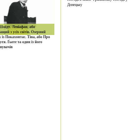
Донецьку
мідт. Левіафан, або
щий з усіх світів. Озерний
 із Покахонтас. Тіна, або Про
ртя. Ґьоте та один із його
вувачів