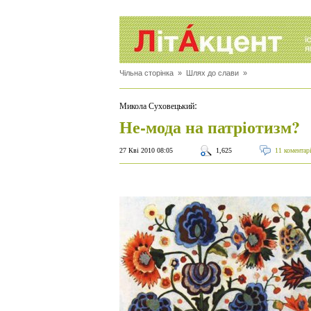
Чільна сторінка
»
Шлях до слави
»
:
Микола Суховецький
Не-мода на патріотизм?
27 Кві 2010 08:05
1,625
11 коментар