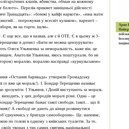
олігархічних кланів, вбивства, обман на кожному
ве болото». Перелік прикмет нинішньої дійсності
ячі Тринадцять»: «бомжі у кайфі наркоти», «юна мати
езногий… погрожував у всесвіт кулаком», нарешті –
Арно Ш
бори, як на торги, ішли».
Найкра
пейзаж
. Є оце все, що я назвав, але є й ОТЕ. Є в цьому ж 3-
безсме
Терещенко в дописі «Бити не можна цензурувати»
поціно
ть Олеся Ульяненка за неморальність, каже він, це
вищем, Анатолія Ульянова, якось поштурхали, бо не
автором) мораллю, мораллю насправді «куркульською»
ання «Остання барикада» утворили Громадську
лі (о вже ця мораль!). І. Бондар-Терещенко називає
 зрозуміти. І Ульянов, і Доній виступають за мораль.
 виходить, у цих добродіїв моралі різні. Одна – це
 Бондар-Терещенко бажає такої свободи, такої… що й
втямив)! А свободі не дають до кінця розвинутися
 об’єднуючись у бригади самооборони». Це, напевне,
ою по голові в одному з київських туалетів. За те,
у своїх творах з тих самих святинь національної