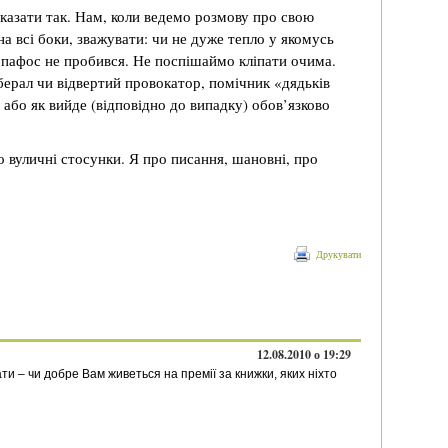
сказати так. Нам, коли ведемо розмову про свою
на всі боки, зважувати: чи не дуже тепло у якомусь
, пафос не пробився. Не поспішаймо кліпати очима.
берал чи відвертий провокатор, помічник «дядьків
або як вийде (відповідно до випадку) обов’язково
о вуличні стосунки. Я про писання, шановні, про
Друкувати
12.08.2010 о 19:29
ати – чи добре Вам живеться на премії за книжки, яких ніхто