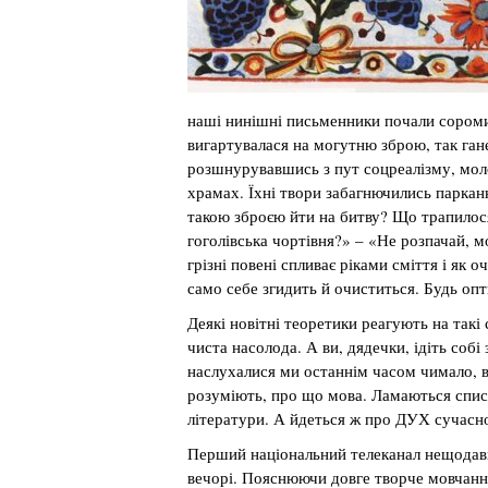
наші нинішні письменники почали соромит
вигартувалася на могутню зброю, так ган
розшнурувавшись з пут соцреалізму, моло
храмах. Їхні твори забагнючились парка
такою зброєю йти на битву? Що трапилос
гоголівська чортівня?» – «Не розпачай, 
грізні повені спливає ріками сміття і як
само себе згидить й очиститься. Будь о
Деякі новітні теоретики реагують на такі 
чиста насолода. А ви, дядечки, ідіть соб
наслухалися ми останнім часом чимало, в
розуміють, про що мова. Ламаються спис
літератури. А йдеться ж про ДУХ сучасно
Перший національний телеканал нещодавн
вечорі. Пояснюючи довге творче мовчання