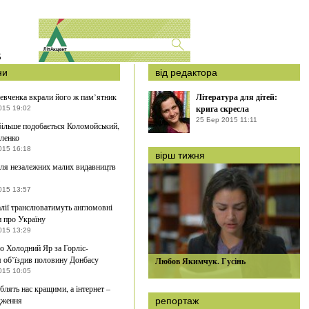
S
ни
від редактора
евченка вкрали його ж пам’ятник
Література для дітей:
крига скресла
015 19:02
25 Бер 2015 11:11
ільше подобається Коломойський,
ленко
015 16:18
вірш тижня
ля незалежних малих видавництв
015 13:57
лії транслюватимуть англомовні
 про Україну
015 13:29
о Холодний Яр за Горліс-
 об’їздив половину Донбасу
Любов Якимчук. Гусінь
015 10:05
блять нас кращими, а інтернет –
ідження
репортаж