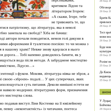
персонажами,
26 Бер 2
критиком Лідою та
Обговори
літератором Ігорем:
26 Бер 2
«А скажи, Ігоре, тебе
Братів К
не тривожить те, що
привласн
26 Бер 2
ися патріотизму, що література, яка в неволі
ебно занепала на свободі? Хіба не бачиш:
Тест про
мови мож
ді автори почали поводитися, немов голі дикуни в
26 Бер 2
нними афоризмами й туалетною поезією: то чи можна з
Буде нов
я в нашому храмі? Невже знову вдерлася в нього
культурн
моя дорога… Тобі напевно доводилось бачити, як у
26 Бер 2
 очищується вода після негоди. А забруднене мистецтво
Ролінґ п
птимісткою, Лідусю…»
25 Бер 2
До Києва
сентенції з фуком. Мовляв, література ніяка не зброя, а
видавець
і зі своєю «зброєю» подалі… У цих суперечках, яких
25 Бер 2
ихолощується суть питання. Деколи нинішні естети не
и навколо модерних літературних форм, призначення
анон
го мистецтва слова.
У Луцьку
о подавав виступ Ліни Костенко на її ювілейному
Бойченк
, певну «неконтактність» із читачами, поетеса
26 берез