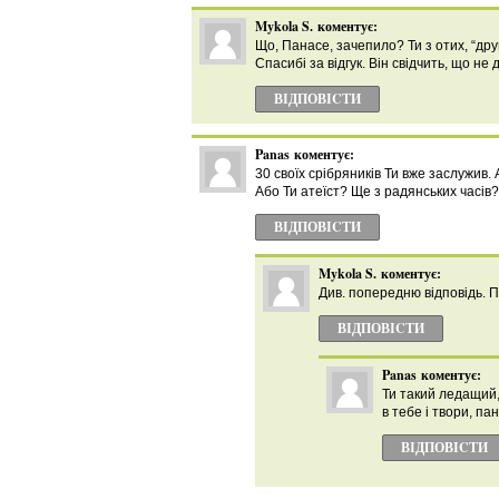
Mykola S.
коментує:
Що, Панасе, зачепило? Ти з отих, “дру
Спасибі за відгук. Він свідчить, що не
ВІДПОВІCТИ
Panas
коментує:
30 своїх срібряників Ти вже заслужив. 
Або Ти атеїст? Ще з радянських часів?
ВІДПОВІCТИ
Mykola S.
коментує:
Див. попередню відповідь. 
ВІДПОВІCТИ
Panas
коментує:
Ти такий ледащий,
в тебе і твори, па
ВІДПОВІCТИ