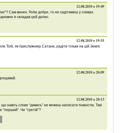
12.08.2010 о 19:49
гих”? Сам винен. Роби добре, то не сидітимеш у сливах.
 даремне я складав цей допис.
12.08.2010 о 19:55
Але Тобі, як прислужнику Сатани, радіти тільки на цій Землі.
12.08.2010 о 20:09
Прощавай.
12.08.2010 о 20:13
 що навіть слово “дивись” не можеш написати повністю. Такі
не “перший”. Чи “третій”?