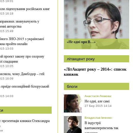
015 19:01
ли ліцензування російських книг
015 16:18
апранових звинувачують у
енні авторства
015 15:49
бного ЗНО-2015 з української
«Не одні про В…»
на пройти онлайн
015 13:03
ий проект закону про охорону
літакцент року
ої спадщини
015 10:05
«ЛітАкцент року – 2014»: список
ояснила, чому Дамблдор – гей
книжок
015 16:09
 приїде опозиційний білоруський
блоги
015 14:03
Анастасія Левкова
:
Не одні, але самі
27 Бер 2015 14:14
си
Владислав Івченко
:
 презентація книжки Олександра
В індустрії
а
вантажоперевезень так
ня
заведено