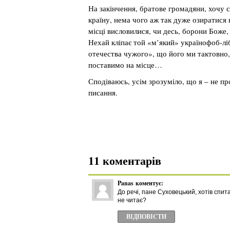
На закінчення, братове громадяни, хочу 
країну, нема чого аж так дуже озиратися 
місці висловилися, чи десь, борони Боже
Нехай кліпає той «м’який» українофоб-лі
отечества чужого», що його ми тактовно, 
поставимо на місце…
Сподіваюсь, усім зрозуміло, що я – не пр
писання.
11 коментарів
Panas
коментує:
До речі, пане Суховецький, хотів спит
не читає?
ВІДПОВІCТИ