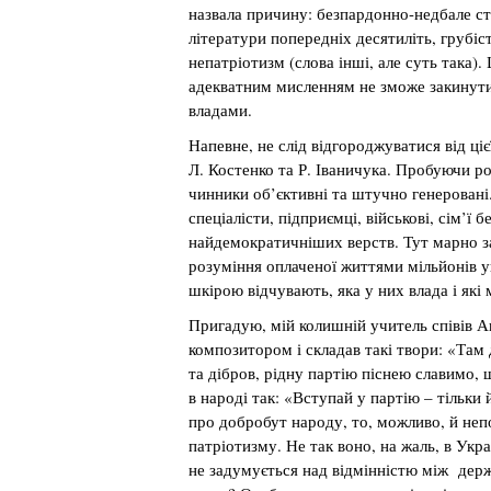
назвала причину: безпардонно-недбале ст
літератури попередніх десятиліть, грубіст
непатріотизм (слова інші, але суть така).
адекватним мисленням не зможе закинути 
владами.
Напевне, не слід відгороджуватися від ці
Л. Костенко та Р. Іваничука. Пробуючи ро
чинники об’єктивні та штучно генеровані
спеціалісти, підприємці, військові, сім’ї б
найдемократичніших верств. Тут марно за
розуміння оплаченої життями мільйонів ук
шкірою відчувають, яка у них влада і як
Пригадую, мій колишній учитель співів 
композитором і складав такі твори: «Там
та дібров, рідну партію піснею славимо, 
в народі так: «Вступай у партію – тільки
про добробут народу, то, можливо, й не
патріотизму. Не так воно, на жаль, в Ук
не задумується над відмінністю між де