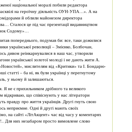
женої національної моралі побили редактора
пасквілі на героїчну діяльність ОУН-УПА…». А на
помідорами й облили майонезом директора
а… Сталося це під час презентації видавництвом
рінок Содому»…
читав попереднього, подумав би: все, таки дожилися
ники української революції – Змієнко, Болбочан,
ось дивом реінкарнувалися в наш час, утворили
агони української золотої молоді і не дають жити А.
«Новостей», мислителям від «Критики» та І. Бондарю-
ші статті – ба ні, як були українці у перегнутому
жаль, у ньому й залишаються.
ня. Я не є прихильником дрібного та великого
ом відкриваю, що співіснують у нас літератори
ть правду про життя українців. Другі гнуть свою
щось неприємне. Одні й другі мають своїх
мо, на сайті «ЛітАкцент» час від часу у коментарях
!.. Для них незабаром просто вимовлене слово