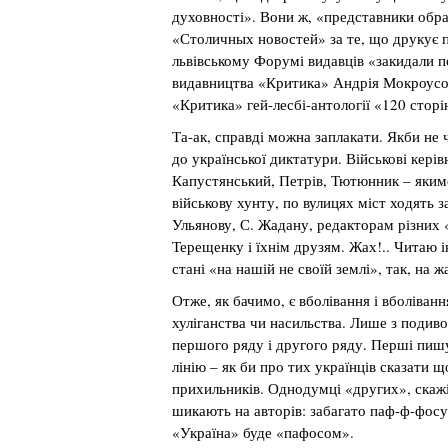
духовності». Вони ж, «представники обра
«Столичных новостей» за те, що друкує 
львівському Форумі видавців «закидали 
видавництва «Критика» Андрія Мокроусов
«Критика» гей-лесбі-антології «120 сто
Та-ак, справді можна заплакати. Якби не 
до української диктатури. Військові керів
Капустянський, Петрів, Тютюнник – яким
військову хунту, по вулицях міст ходять з
Ульянову, С. Жадану, редакторам різних 
Терещенку і їхнім друзям. Жах!.. Читаю ін
стані «на нашій не своїй землі», так, на 
Отже, як бачимо, є вболівання і вболіван
хуліганства чи насильства. Лише з подив
першого ряду і другого ряду. Перші пишу
лінію – як би про тих українців сказати 
прихильників. Однодумці «других», скажі
шикають на авторів: забагато паф-ф-фосу
«Україна» буде «пафосом».