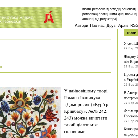
|
|
|
|
візаві
рефлексія
огляди
рецензія
|
|
|
|
репортаж
блоги
книга дня
новини
|
|
анонси
від редактора
Автори
Про нас
Друзі
Архів
RS
нови
У селі Ш
27 Бер 2
Жадану б
ніж Кири
27 Бер 2
ів
Проект д
в Україні
27 Бер 2
У найновішому творі
В Австра
Романа Іваничука
програми
«Домороси» («Кур’єр
27 Бер 2
Кривбасу», №№ 242,
Фільм пр
Горським
243) можна вичитати
27 Бер 2
такий діалог між
Книги ро
головними
ні: досл