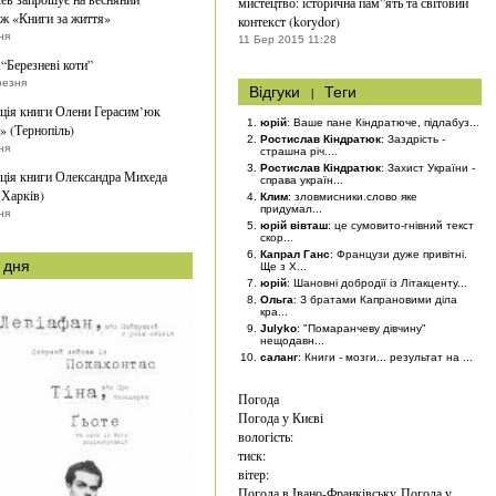
мистецтво: історична пам”ять та світовий
ж «Книги за життя»
контекст (korydor)
ня
11 Бер 2015 11:28
“Березневі коти”
резня
Відгуки
|
Теги
ція книги Олени Герасим’юк
юрій
: Ваше пане Кіндратюче, підлабуз...
» (Тернопіль)
Ростислав Кіндратюк
: Заздрість -
ня
страшна річ....
Ростислав Кіндратюк
: Захист України -
ція книги Олександра Михеда
справа україн...
(Харків)
Клим
: зловмисники.слово яке
придумал...
ня
юрій вівташ
: це сумовито-гнівний текст
скор...
Капрал Ганс
: Французи дуже привітні.
 дня
Ще з Х...
юрій
: Шановні добродії із Літакценту...
Ольга
: З братами Капрановими діла
кра...
Julyko
: "Помаранчеву дівчину"
нещодавн...
саланг
: Книги - мозги... результат на ...
Погода
Погода у
Києві
вологість:
тиск:
вітер:
Погода в Івано-Франківську
Погода у