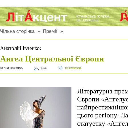
Чільна сторінка
»
Премії
»
:
Анатолій Івченко
Ангел Центральної Європи
18 Лют 2010 01:06
1,630
10 коментарів
Літературна пре
Європи «Ангелус
найпрестижнішою
цього регіону.
Ла
статуетку «Ангел