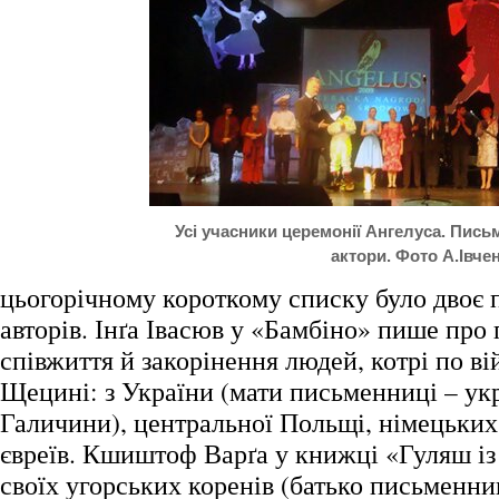
Усі учасники церемонії Ангелуса. Пись
актори. Фото А.Івче
цьогорічному короткому списку було двоє 
авторів. Інґа Івасюв у «Бамбіно» пише про
співжиття й закорінення людей, котрі по ві
Щецині: з України (мати письменниці – укр
Галичини), центральної Польщі, німецьких 
євреїв. Кшиштоф Варґа у книжці «Гуляш із 
своїх угорських коренів (батько письменни