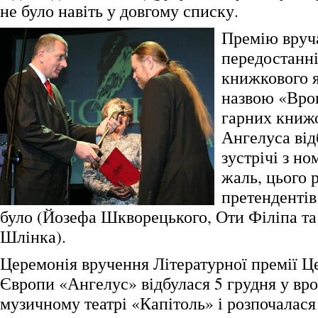
не було навіть у довгому списку.
Премію вруч
передостанні
книжкового 
назвою «Вроц
гарних книжо
Ангелуса ві
зустрічі з н
жаль, цього 
претендентів
було (Йозефа Шкворецького, Оти Філіпа та
Шлінка).
Церемонія вручення Літературної премії Ц
Європи «Ангелус» відбулася 5 грудня у вр
музичному театрі «Капітоль» і розпочалася 