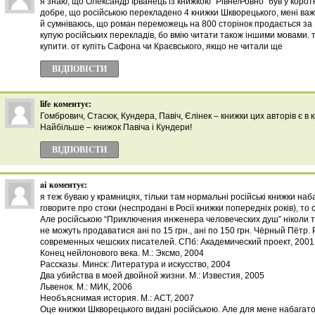
я знаю, що Олександр Ірванець із книжкою “Рівне/Ровно” був у корот
добре, що російською перекладено 4 книжки Шкворецького, мені важ
й сумніваюсь, що роман переможець на 800 сторінок продається за 15
купую російських перекладів, бо вмію читати також іншими мовами. т
купити. от купіть Сафона чи Краєвського, якщо не читали ще
ВІДПОВІCТИ
life
коментує:
Гомбрович, Стасюк, Кундера, Павіч, Єлінек – книжки цих авторів є в 
Найбільше – книжок Павіча і Кундери!
ВІДПОВІCТИ
ai
коментує:
я теж буваю у крамницях, тільки там нормальні російські книжки наб
говорите про стоки (неспродані в Росії книжки попередніх років), то с
Але російською “Приключения инженера человеческих душ” ніколи т
не можуть продаватися ані по 15 грн., ані по 150 грн. Чёрный Пётр.
современных чешских писателей. СПб: Академический проект, 2001
Конец нейлонового века. М.: Эксмо, 2004
Рассказы. Минск: Литература и искусство, 2004
Два убийства в моей двойной жизни. М.: Известия, 2005
Львенок. М.: МИК, 2006
Необъяснимая история. М.: АСТ, 2007
Оце книжки Шкворецького видані російською. Але для мене набагато