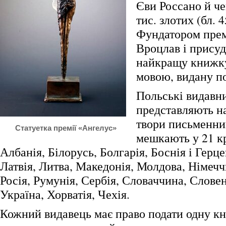
Єви Россано й че
тис. злотих (бл. 4
Фундатором премі
Вроцлав і присуд
найкращу книжк
мовою, видану п
Польські видавн
представляють на
твори письменник
Статуетка премії «Ангелус»
мешкають у 21 кр
Албанія, Білорусь, Болгарія, Боснія і Герце
Латвія, Литва, Македонія, Молдова, Німеч
Росія, Румунія, Сербія, Словаччина, Слове
Україна, Хорватія, Чехія.
Кожний видавець має право подати одну к