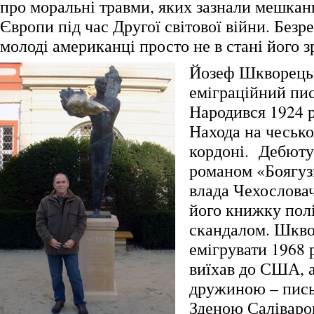
про моральні травми, яких зазнали мешкан
Європи під час Другої світової війни. Безре
молоді американці просто не в стані його з
Йозеф Шкворець
еміграційний пи
Народився 1924 р
Находа на чеськ
кордоні. Дебюту
романом «Боягуз
влада Чехослова
його книжку пол
скандалом. Шкво
емігрувати 1968 
виїхав до США, а
дружиною – пис
Зденою Салівар