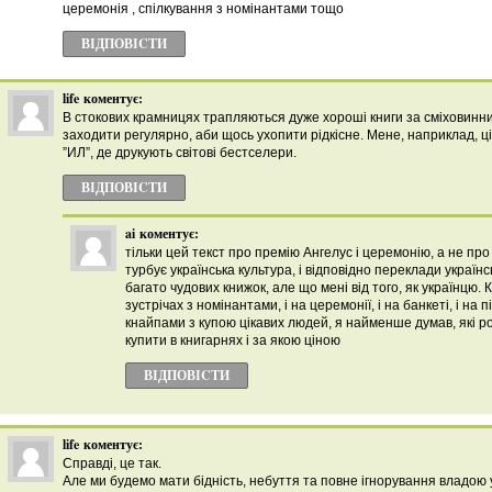
церемонія , спілкування з номінантами тощо
ВІДПОВІCТИ
life
коментує:
В стокових крамницях трапляються дуже хороші книги за сміховинни
заходити регулярно, аби щось ухопити рідкісне. Мене, наприклад, ці
”ИЛ”, де друкують світові бестселери.
ВІДПОВІCТИ
ai
коментує:
тільки цей текст про премію Ангелус і церемонію, а не про
турбує українська культура, і відповідно переклади україн
багато чудових книжок, але що мені від того, як українцю. К
зустрічах з номінантами, і на церемонії, і на банкеті, і на
кнайпами з купою цікавих людей, я найменше думав, які ро
купити в книгарнях і за якою ціною
ВІДПОВІCТИ
life
коментує:
Справді, це так.
Але ми будемо мати бідність, небуття та повне ігнорування владою 