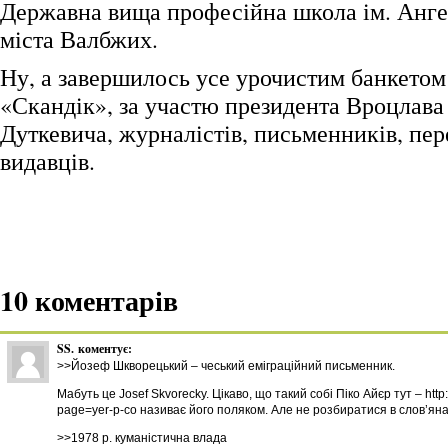
Державна вища професійна школа ім. Ангел
міста Валбжих.
Ну, а завершилось усе урочистим банкетом 
«Скандік», за участю президента Вроцлава
Дуткевича, журналістів, письменників, пер
видавців.
10 коментарів
SS.
коментує:
>>Йозеф Шкворецький – чеський еміграційний письменник.
Мабуть це Josef Skvorecky. Цікаво, що такий собі Піко Айєр тут – http
page=yer-p-co називає його поляком. Але не розбиратися в слов’яна
>>1978 р. куманістична влада