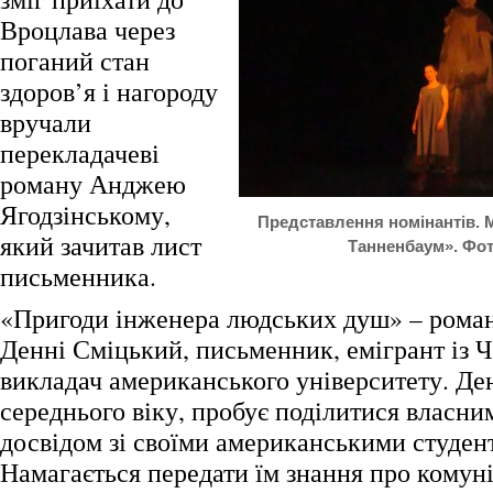
Вроцлава через
поганий стан
здоров’я і нагороду
вручали
перекладачеві
роману Анджею
Ягодзінському,
Представлення номінантів. 
який зачитав лист
Танненбаум». Фот
письменника.
«Пригоди інженера людських душ» – роман
Денні Сміцький, письменник, емігрант із 
викладач американського університету. Ден
середнього віку, пробує поділитися власн
досвідом зі своїми американськими студе
Намагається передати їм знання про комун