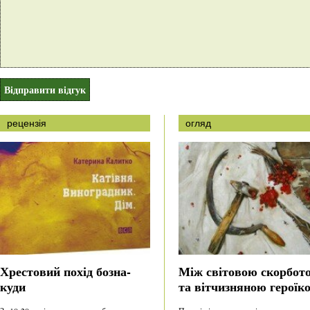
рецензія
огляд
Хрестовий похід бозна-
Між світовою скорбот
куди
та вітчизняною героїк