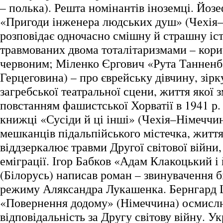
– полька). Решта номінантів іноземці. Йо
«Пригоди інженера людських душ» (Чехія
розповідає одночасно смішну й страшну іс
травмованих двома тоталітаризмами – кори
червоним; Міленко Єргович «Рута Танненба
Герцеговина) – про єврейську дівчину, зір
загребської театральної сцени, життя якої з
повстанням фашистської Хорватії в 1941 р.
книжці «Сусіди й ці інші» (Чехія–Німеччин
мешканців підальпійського містечка, житт
віддзеркалює травми Другої світової війни,
еміграції. Ігор Бабков «Адам Клакоцький і 
(Білорусь) написав роман – звинувачення б
режиму Аляксандра Лукашенка. Бернгард
«Повернення додому» (Німеччина) осмислює
відповідальність за Другу світову війну. Ук