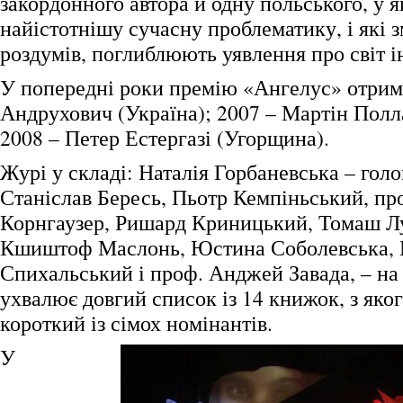
закордонного автора й одну польського, у 
найістотнішу сучасну проблематику, і які
роздумів, поглиблюють уявлення про світ і
У попередні роки премію «Ангелус» отрим
Андрухович (Україна); 2007 – Мартін Полла
2008 – Петер Естергазі (Угорщина).
Журі у складі: Наталія Горбаневська – голо
Станіслав Бересь, Пьотр Кемпіньський, п
Корнгаузер, Ришард Криницький, Томаш Л
Кшиштоф Маслонь, Юстина Соболевська,
Спихальський і проф. Анджей Завада, – на
ухвалює довгий список із 14 книжок, з яко
короткий із сімох номінантів.
У