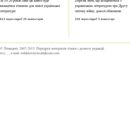
За 10-20 років саме ця книга буде
Перелік імен, що асоціюються з
вважатися етапною для нової української
українською літературою про Другу
літератури
світову війну, доволі обмежени
//
//
913 перегляди
26 коментарів
249 перегляди
3 коментарі
© Літакцент, 2007-2015
.
Передрук матеріалів тільки з дозволу редакції.
тел.:
,
, е-маіl:
redaktor(вухо)litakcent.com