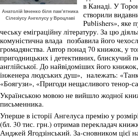
в Канаді. У Торо
Анатолій Івченко біля пам’ятника
створили видавни
Сілезіусу Ангелусу у Вроцлаві
Publishers», яке 
чеську еміграційну літературу. За цю діяль
комуністична влада позбавила його чехос
громадянства. Автор понад 70 книжок, у то
пригодницьких і детективних, блискучий п
англійської. До найвідоміших його книжок
інженера людських душ», належать: «Танк
«Боягузи», «Пригоди нещасливого тенор-са
Українською мовою не вийшло жодної кн
письменника.
Уперше в історії Ангелуса премію у розмірі
(бл. 30 тис. грн.) отримав перекладач кни
Анджей Ягодзінський. За-сновником цієї н