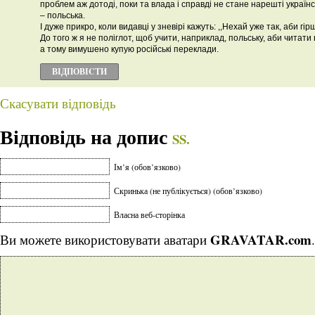
проблем аж дотоді, поки та влада і справді не стане нарешті українс
– польська.
І дуже прикро, коли видавці у зневірі кажуть: ,,Нехай уже так, аби гірш
До того ж я не поліглот, щоб учити, наприклад, польську, аби читати 
а тому вимушено купую російські переклади.
ВІДПОВІCТИ
Скасувати відповідь
Відповідь на допис
SS.
Ім’я (обов’язково)
Скринька (не публікується) (обов’язково)
Власна веб-сторінка
GRAVATAR.com
Ви можете використовувати аватари
.