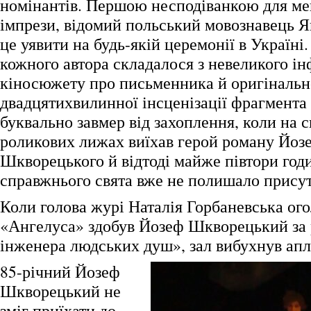
номінантів. Першою несподіванкою для ме
імпрези, відомий польський мовознавець 
це уявити на будь-якій церемонії в Україні
кожного автора складалося з невеликого і
кіносюжету про письменника й оригінальн
двадцятихвилинної інсценізації фрагмента
буквально завмер від захоплення, коли на 
роликових лижах виїхав герой роману Йоз
Шкворецького й відтоді майже півтори год
справжнього свята вже не полишало присут
Коли голова журі Наталія Горбаневська ог
«Ангелуса» здобув Йозеф Шкворецький за
інженера людських душ», зал вибухнув ап
85-річний Йозеф
Шкворецький не
зміг приїхати до