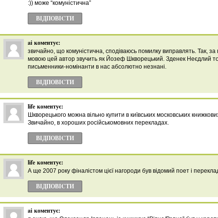
:)) може “комуністична”
ВІДПОВІCТИ
ai
коментує:
звичайно, що комуністична, сподіваюсь помилку виправлять. Так, за
мовою цей автор звучить як Йозеф Шкворецький. Зденек Неєдлий тощ
письменники-номінанти в нас абсолютно незнані.
ВІДПОВІCТИ
life
коментує:
Шкворецького можна вільно купити в київських московських книжкових
Звичайно, в хороших російськомовних перекладах.
ВІДПОВІCТИ
life
коментує:
А ще 2007 року фіналістом цієї нагороди був відомий поет і перекл
ВІДПОВІCТИ
ai
коментує: