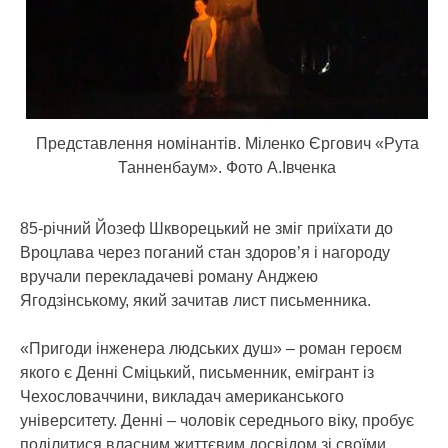
Представлення номінантів. Міленко Єргович «Рута
Танненбаум». Фото А.Івченка
85-річний Йозеф Шкворецький не зміг приїхати до
Вроцлава через поганий стан здоров’я і нагороду
вручали перекладачеві роману Анджею
Ягодзінському, який зачитав лист письменника.
«Пригоди інженера людських душ» – роман героєм
якого є Денні Сміцький, письменник, емігрант із
Чехословаччини, викладач американського
університету. Денні – чоловік середнього віку, пробує
поділитися власним життєвим досвідом зі своїми