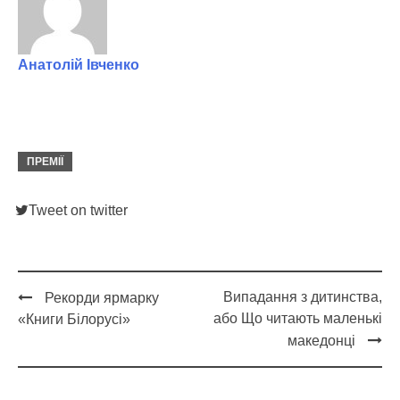
Анатолій Івченко
ПРЕМІЇ
Tweet on twitter
Випадання з дитинства,
Рекорди ярмарку
Post
або Що читають маленькі
«Книги Білорусі»
navigation
македонці