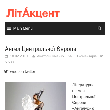
Skip
to
content
Main Menu
Ангел Центральної Європи
18.02.2010
Анатолій Івченко
10 коментарів
5 538
Tweet on twitter
Літературна
премія
Центральної
Європи
«Ангелус» є