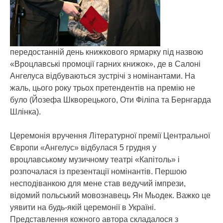
передостанній день книжкового ярмарку під назвою
«Вроцлавські промоції гарних книжок», де в Салоні
Ангелуса відбуваються зустрічі з номінантами. На
жаль, цього року трьох претендентів на премію не
було (Йозефа Шкворецького, Оти Філіпа та Бернгарда
Шлінка).
Церемонія вручення Літературної премії Центральної
Європи «Ангелус» відбулася 5 грудня у
вроцлавському музичному театрі «Капітоль» і
розпочалася із презентації номінантів. Першою
несподіванкою для мене став ведучий імпрези,
відомий польський мовознавець Ян Мьодек. Важко це
уявити на будь-якій церемонії в Україні.
Представлення кожного автора складалося з