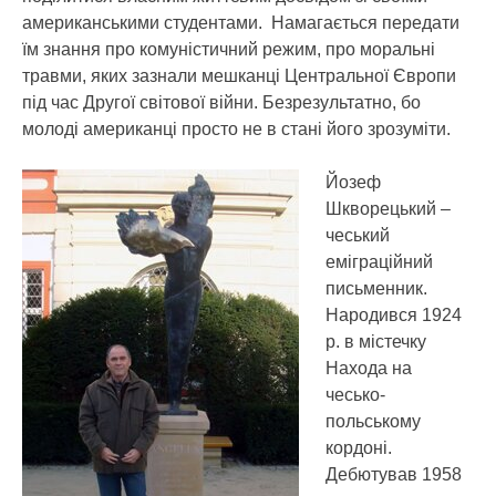
американськими студентами. Намагається передати
їм знання про комуністичний режим, про моральні
травми, яких зазнали мешканці Центральної Європи
під час Другої світової війни. Безрезультатно, бо
молоді американці просто не в стані його зрозуміти.
Йозеф
Шкворецький –
чеський
еміграційний
письменник.
Народився 1924
р. в містечку
Находа на
чесько-
польському
кордоні.
Дебютував 1958