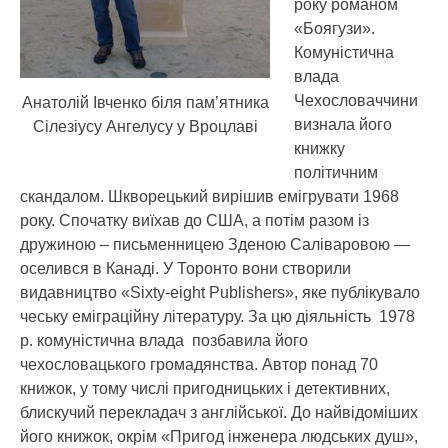
року романом
«Боягузи».
Комуністична
влада
Чехословаччини
Анатолій Івченко біля пам’ятника
визнала його
Сілезіусу Ангелусу у Вроцлаві
книжку
політичним
скандалом. Шкворецький вирішив емігрувати 1968
року. Спочатку виїхав до США, а потім разом із
дружиною – письменницею Зденою Саліваровою —
оселився в Канаді. У Торонто вони створили
видавництво «Sixty-eight Publishers», яке публікувало
чеську еміграційну літературу. За цю діяльність 1978
р. комуністична влада позбавила його
чехословацького громадянства. Автор понад 70
книжок, у тому числі пригодницьких і детективних,
блискучий перекладач з англійської. До найвідоміших
його книжок, окрім «Пригод інженера людських душ»,