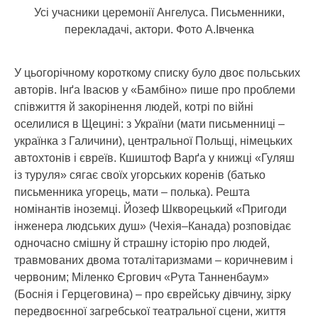
Усі учасники церемонії Ангелуса. Письменники,
перекладачі, актори. Фото А.Івченка
У цьогорічному короткому списку було двоє польських
авторів. Інґа Івасюв у «Бамбіно» пише про проблеми
співжиття й закорінення людей, котрі по війні
оселилися в Щецині: з України (мати письменниці –
українка з Галичини), центральної Польщі, німецьких
автохтонів і євреїв. Кшиштоф Варґа у книжці «Гуляш
із туруля» сягає своїх угорських коренів (батько
письменника угорець, мати – полька). Решта
номінантів іноземці. Йозеф Шкворецький «Пригоди
інженера людських душ» (Чехія–Канада) розповідає
одночасно смішну й страшну історію про людей,
травмованих двома тоталітаризмами – коричневим і
червоним; Міленко Єргович «Рута Танненбаум»
(Боснія і Герцеговина) – про єврейську дівчину, зірку
передвоєнної загребської театральної сцени, життя