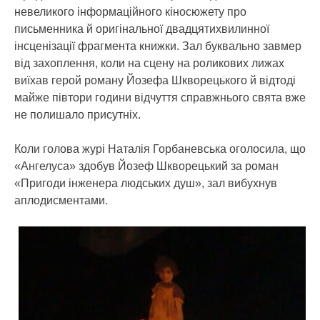
невеликого інформаційного кіносюжету про
письменника й оригінальної двадцятихвилинної
інсценізації фрагмента книжки. Зал буквально завмер
від захоплення, коли на сцену на роликових лижах
виїхав герой роману Йозефа Шкворецького й відтоді
майже півтори години відчуття справжнього свята вже
не полишало присутніх.
Коли голова журі Наталія Горбаневська оголосила, що
«Ангелуса» здобув Йозеф Шкворецький за роман
«Пригоди інженера людських душ», зал вибухнув
аплодисментами.