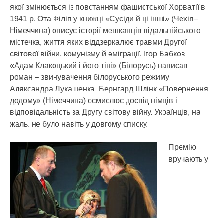
якої змінюється із повстанням фашистської Хорватії в
1941 р. Ота Філіп у книжці «Сусіди й ці інші» (Чехія–
Німеччина) описує історії мешканців підальпійського
містечка, життя яких віддзеркалює травми Другої
світової війни, комунізму й еміграції. Ігор Бабков
«Адам Клакоцький і його тіні» (Білорусь) написав
роман – звинувачення білоруського режиму
Аляксандра Лукашенка. Бернгард Шлінк «Повернення
додому» (Німеччина) осмислює досвід німців і
відповідальність за Другу світову війну. Українців, на
жаль, не було навіть у довгому списку.
Премію
вручають у