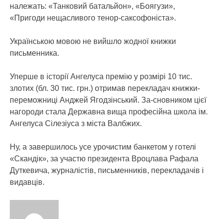
належать: «Танковий батальйон», «Боягузи»,
«Пригоди нещасливого тенор-саксофоніста».
Українською мовою не вийшло жодної книжки
письменника.
Уперше в історії Ангелуса премію у розмірі 10 тис.
злотих (бл. 30 тис. грн.) отримав перекладач книжки-
переможниці Анджей Ягодзінський. За-сновником цієї
нагороди стала Державна вища професійна школа ім.
Ангелуса Сілезіуса з міста Валбжих.
Ну, а завершилось усе урочистим банкетом у готелі
«Скандік», за участю президента Вроцлава Рафала
Дуткевича, журналістів, письменників, перекладачів і
видавців.