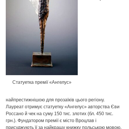
Статуетка премії «Ангелус»
найпрестижнішою для прозаїків цього регіону.
Лауреат отримує статуетку «Ангелус» авторства Єви
Россано й чек на суму 150 тис. злотих (бл. 450 тис.
грн.). Фундатором премії є місто Вроцлав і
присуджують її за найкращу книжку польською мовою,