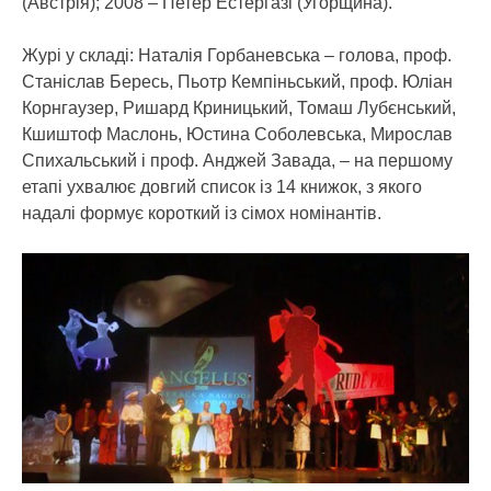
(Австрія); 2008 – Петер Естергазі (Угорщина).
Журі у складі: Наталія Горбаневська – голова, проф.
Станіслав Бересь, Пьотр Кемпіньський, проф. Юліан
Корнгаузер, Ришард Криницький, Томаш Лубєнський,
Кшиштоф Маслонь, Юстина Соболевська, Мирослав
Спихальський і проф. Анджей Завада, – на першому
етапі ухвалює довгий список із 14 книжок, з якого
надалі формує короткий із сімох номінантів.