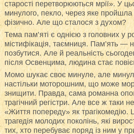
старості перетворюються мрії». У ць
минулого, пекло, через яке пройшл
фізично. Але що сталося з духом?
Тема пам’яті є однією з головних у р
містифікація, таємниця. Пам’ять — н
позбутися. Але й реальність сьогод
після Освенцима, людина стає пов
Момо шукає своє минуле, але минул
настільки моторошним, що може мор
знищити. Правда, сама романна опо
трагічний регістри. Але все ж таки н
«Життя попереду» як трагікомедію. Ц
трагедія молодих поколінь, які вирост
тих, хто перебуває поряд із ним у п