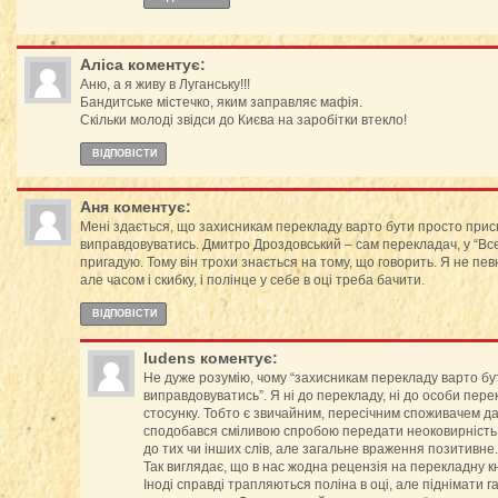
Aліса
коментує:
Аню, а я живу в Луганську!!!
Бандитське містечко, яким заправляє мафія.
Скільки молоді звідси до Києва на заробітки втекло!
ВІДПОВІCТИ
Аня
коментує:
Мені здається, що захисникам перекладу варто бути просто приск
виправдовуватись. Дмитро Дроздовський – сам перекладач, у “Все
пригадую. Тому він трохи знається на тому, що говорить. Я не пев
але часом і скибку, і полінце у себе в оці треба бачити.
ВІДПОВІCТИ
ludens
коментує:
Не дуже розумію, чому “захисникам перекладу варто бу
виправдовуватись”. Я ні до перекладу, ні до особи пер
стосунку. Тобто є звичайним, пересічним споживачем да
сподобався сміливою спробою передати неоковирність м
до тих чи інших слів, але загальне враження позитивне.
Так виглядає, що в нас жодна рецензія на перекладну к
Іноді справді трапляються поліна в оці, але піднімати г