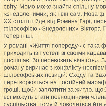
світу. Момо може знайти спільну мов
«знедоленими», як і він сам. Нова ф
ХХ столітті йде від Ромена Ґарі, пер
філософією «Знедолених» Віктора Гю
тепер інші.
У романі «Життя попереду» є така ф
приходить із пустелі зі своїми карав
поспішає, бо перевозить вічність». 
роману виринає з конфлікту неспівмі
філософських позицій: Сходу та Захо
перетворюється на постійний мараф
гроші, щоби заплатити за житло, щоб
всі можуть стати повноцінними чле
суспільства, тому й доводиться йти 