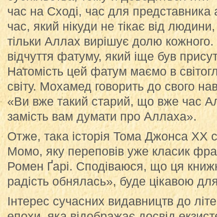
час на Сході, час для представника 
час, який нікуди не тікає від людини,
тільки Аллах вирішує долю кожного.
відчуття фатуму, який іще був присут
Натомість цей фатум маємо в світогля
світу. Мохамед говорить до свого н
«Ви вже такий старий, що вже час А
замість вам думати про Аллаха».
Отже, така історія Тома Джонса ХХ 
Момо, яку переповів уже класик фра
Ромен Ґарі. Сподіваюся, що ця книжк
радість обнялась», буде цікавою для
Інтерес сучасних видавництв до літ
епохи, яка відображає досвід екзист