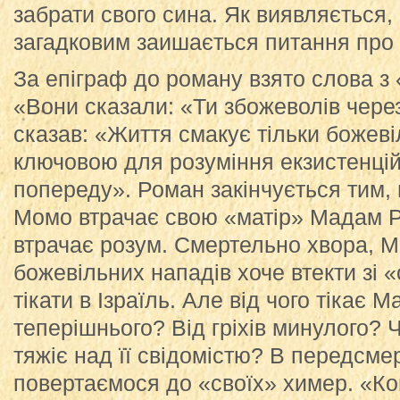
забрати свого сина. Як виявляється,
загадковим заишається питання про 
За епіграф до роману взято слова з
«Вони сказали: «Ти збожеволів через
сказав: «Життя смакує тільки божев
ключовою для розуміння екзистенцій
попереду». Роман закінчується тим,
Момо втрачає свою «матір» Мадам Р
втрачає розум. Смертельно хвора, 
божевільних нападів хоче втекти зі «
тікати в Ізраїль. Але від чого тікає 
теперішнього? Від гріхів минулого? 
тяжіє над її свідомістю? В передсме
повертаємося до «своїх» химер. «Ко