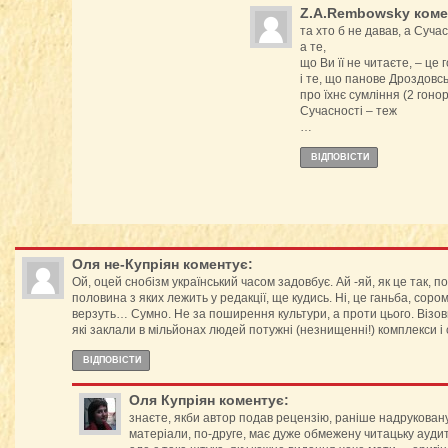
Z.A.Rembowsky
коме
та хто б не давав, а Сучас
а те,
що Ви її не читаєте, – це
і те, що панове Дроздовсь
про їхнє сумління (2 гонор
Сучасності – теж
…
ВІДПОВІCТИ
Оля не-Купріян
коментує:
Ой, оцей снобізм український часом задовбує. Ай -яй, як це так, 
половина з яких лежить у редакції, ще кудись. Ні, це ганьба, соро
верзуть… Сумно. Не за поширення культури, а проти цього. Візови
які заклали в мільйонах людей потужні (незнищенні!) комплекси і
ВІДПОВІCТИ
Оля Купріян
коментує:
знаєте, якби автор подав рецензію, раніше надрукован
матеріали, по-друге, має дуже обмежену читацьку аудито