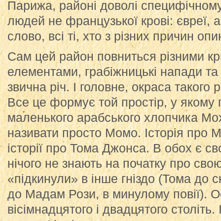
Парижа, районі доволі специфічном
людей не французької крові: євреї,
слово, всі ті, хто з різних причин оп
Сам цей район повниться різними к
елементами, грабіжницькі напади та
звична річ. І головне, окраса такого
Все це формує той простір, у якому
маленького арабського хлопчика Мох
називати просто Момо. Історія про 
історії про Тома Джонса. В обох є с
нічого не знають на початку про свою
«підкинули» в інше гніздо (Тома до
до Мадам Рози, в минулому повії). О
вісімнадцятого і двадцятого століть. 