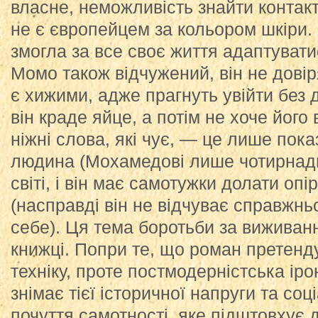
власне, неможливість знайти контакт
не є європейцем за кольором шкіри. 
змогла за все своє життя адаптувати
Момо також відчужений, він не довір
є хижими, адже прагнуть увійти без д
він краде яйце, а потім не хоче його
ніжні слова, які чує, — це лише пок
людина (Мохамедові лише чотирнадц
світі, і він має самотужки долати опі
(насправді він не відчуває справжнь
себе). Ця тема боротьби за виживан
книжці. Попри те, що роман претенд
техніку, проте постмодерністська іро
знімає тієї історичної напруги та соц
почуття самотності, яке підштовхує 