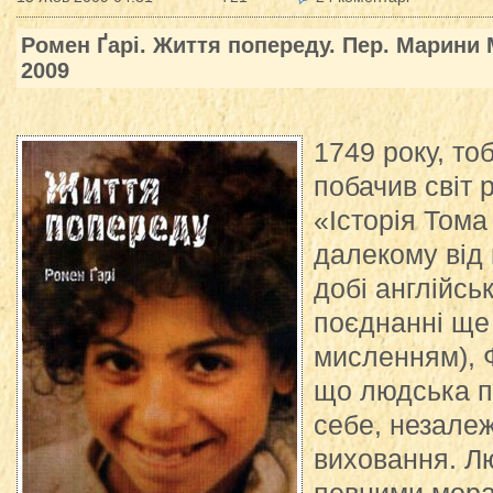
Ромен Ґарі. Життя попереду. Пер. Марини М
2009
1749 року, тоб
побачив світ 
«Історія Том
далекому від 
добі англійсь
поєднанні ще
мисленням), Ф
що людська п
себе, незалеж
виховання. Л