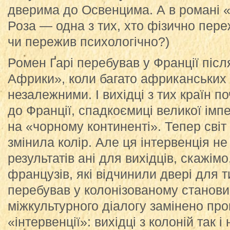
дверима до Освенцима. А в романі
Роза — одна з тих, хто фізично пер
чи пережив психологічно?)
Ромен Ґарі перебував у Франції післ
Африки», коли багато африканських 
незалежними. І вихідці з тих країн п
до Франції, спадкоємиці великої імпе
на «чорному континенті». Тепер сві
змінила колір. Але ця інтервенція н
результатів ані для вихідців, скажімо
французів, які відчинили двері для т
перебував у колонізованому станови
міжкультурного діалогу замінено пр
«інтервенції»: вихідці з колоній так 