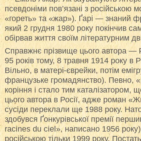
псевдоніми пов’язані з російською м
«гореть» та «жар»). Ґарі — знаний 
який 2 грудня 1980 року покінчив са
обірвав життя своїм літературним дв
Справжнє прізвище цього автора — 
95 років тому, 8 травня 1914 року в Ро
Вільно, в матері-єврейки, потім емігр
французьке громадянство). Певно, 
коріння і стало тим каталізатором,
цього автора в Росії, адже роман «
сусіди переклали ще 1988 року. Нат
здобувся Ґонкурівської премії перши
racines du ciel», написано 1956 року
російською тільки 1999 року. Постат