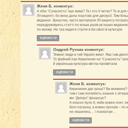
Женя Б.
коментує:
А хіба “Сучасність” іще жива? Та і хто її читає? То ж дл
Літакценті, бо вона дала поштовх для дискусії. Тим біль
видання. Зрештою, часто матеріали Літакценту потрапл
передруковують статті по кілька разів ув інших видання
по-моєму. Не тра кидати стріли в бік своєї ж культури.
ВІДПОВІCТИ
Ондрей Руснак
коментує:
Темниї люди в тий Україні жиют. Яка там діяс
То файний пан Кириленко на “Сучасність” гро
й українська культура квітла-проквітала
ВІДПОВІCТИ
Женя Б.
коментує:
Кирилинко дає гроші? Ви впевнені?
тим і сам поглибить знання з літера
він “Дніпро” фінансує?
А класно було б, якби кожен поет, як
його патрону, а кожен прозаїк – по н
не лишились… і психіатри…
ВІДПОВІCТИ