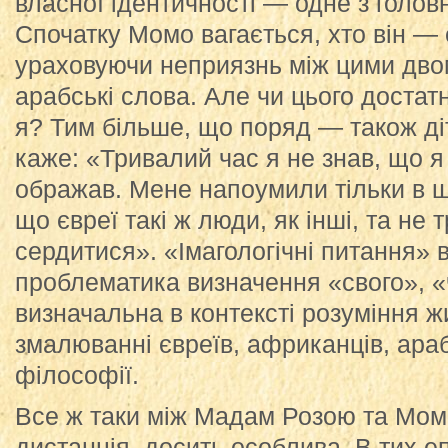
власної ідентичності — одне з голов
Спочатку Момо вагається, хто він — 
ураховуючи неприязнь між цими двом
арабські слова. Але чи цього достат
я? Тим більше, що поряд — також ді
каже: «Тривалий час я не знав, що я
ображав. Мене напоумили тільки в ш
що євреї такі ж люди, як інші, та не 
сердитися». «Імагологічні питання» в
проблематика визначення «свого», «
визначальна в контексті розуміння ж
змалюванні євреїв, африканців, арабі
філософії.
Все ж таки між Мадам Розою та Мом
дистанція, досить особлива. В тих е