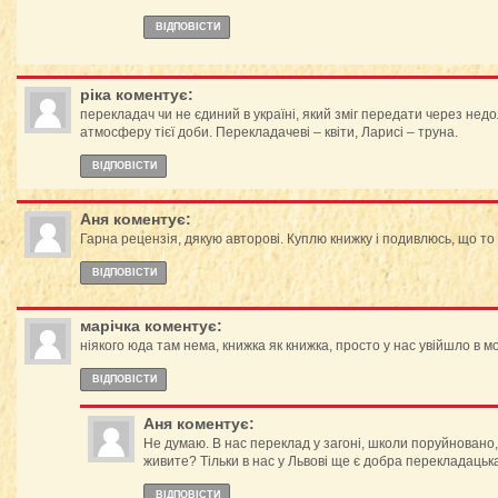
ВІДПОВІCТИ
ріка
коментує:
перекладач чи не єдиний в україні, який зміг передати через недо
атмосферу тієї доби. Перекладачеві – квіти, Ларисі – труна.
ВІДПОВІCТИ
Аня
коментує:
Гарна рецензія, дякую авторові. Куплю книжку і подивлюсь, що то 
ВІДПОВІCТИ
марічка
коментує:
ніякого юда там нема, книжка як книжка, просто у нас увійшло в м
ВІДПОВІCТИ
Аня
коментує:
Не думаю. В нас переклад у загоні, школи поруйновано, 
живите? Тільки в нас у Львові ще є добра перекладацьк
ВІДПОВІCТИ