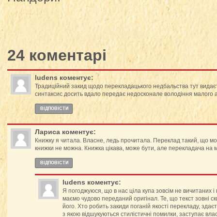
24 коментарі
ludens
коментує:
Традиційний закид щодо перекладацького недбальства тут видає
синтаксис досить вдало передає недосконале володіння малого
ВІДПОВІCТИ
Лариса
коментує:
Книжку я читала. Власне, ледь прочитала. Переклад такий, що мо
книжки не можна. Книжка цікава, може бути, але перекладача на 
ВІДПОВІCТИ
ludens
коментує:
Я погоджуюся, що в нас ціла купа зовсім не вичитаних і
маємо чудово переданий оригінал. Те, що текст зовні ск
його. Хто робить закиди поганій якості перекладу, здаєт
з якою відшукуються стилістичні помилки, заступає влас