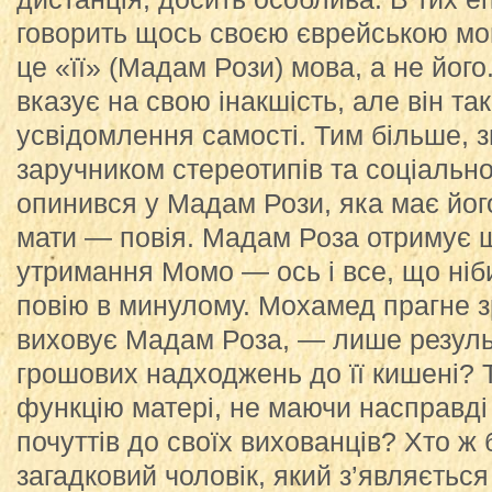
говорить щось своєю єврейською мо
це «її» (Мадам Рози) мова, а не йог
вказує на свою інакшість, але він так
усвідомлення самості. Тим більше, 
заручником стереотипів та соціальн
опинився у Мадам Рози, яка має його
мати — повія. Мадам Роза отримує 
утримання Момо — ось і все, що ніб
повію в минулому. Мохамед прагне зр
виховує Мадам Роза, — лише резуль
грошових надходжень до її кишені? 
функцію матері, не маючи насправд
почуттів до своїх вихованців? Хто ж
загадковий чоловік, який з’являється