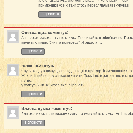
але є така штука, яку кожне видання хоче мати, – оригін
примірників усе ж таки хтось передплачував і купував.
ВІДПОВІCТИ
Олександра
коментує:
А я просто закохана у цю книжку. Прочитайте її обов”язково. Прос
мене викликало “Життя попереду”. Я ридала….
ВІДПОВІCТИ
гапка
коментує:
я купив одну книжку цього видавництва про хартію меншинних та 
Жахливіший переклад важко уявити. Тому і не віриться, що в та
путнє.
у халтурників не буває якісної роботи
ВІДПОВІCТИ
Власна думка
коментує:
Для охочих скласти власну думку – замовляйте книжку тут: http:/
ВІДПОВІCТИ