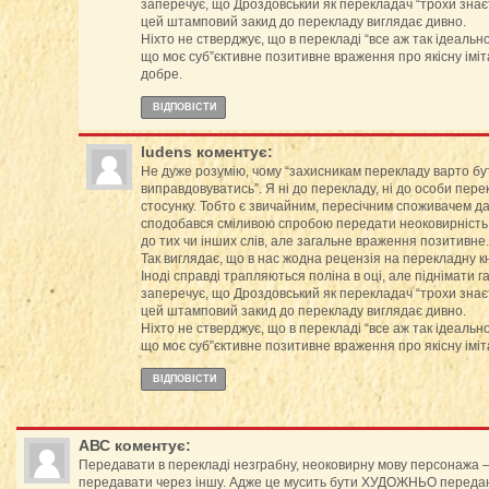
заперечує, що Дроздовський як перекладач “трохи знаєт
цей штамповий закид до перекладу виглядає дивно.
Ніхто не стверджує, що в перекладі “все аж так ідеальн
що моє суб”єктивне позитивне враження про якісну іміт
добре.
ВІДПОВІCТИ
ludens
коментує:
Не дуже розумію, чому “захисникам перекладу варто бу
виправдовуватись”. Я ні до перекладу, ні до особи пер
стосунку. Тобто є звичайним, пересічним споживачем да
сподобався сміливою спробою передати неоковирність м
до тих чи інших слів, але загальне враження позитивне.
Так виглядає, що в нас жодна рецензія на перекладну к
Іноді справді трапляються поліна в оці, але піднімати г
заперечує, що Дроздовський як перекладач “трохи знаєт
цей штамповий закид до перекладу виглядає дивно.
Ніхто не стверджує, що в перекладі “все аж так ідеальн
що моє суб”єктивне позитивне враження про якісну іміт
ВІДПОВІCТИ
АВС
коментує:
Передавати в перекладі незграбну, неоковирну мову персонажа –
передавати через іншу. Адже це мусить бути ХУДОЖНЬО передана