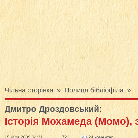
Чільна сторінка
»
Полиця бібліофіла
»
Дмитро Дроздовський
:
Історія Мохамеда (Момо),
15 Жов 2009 04:31
721
24 коментарі