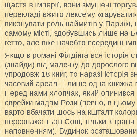
щастя в імперії, вони змушені торгув
перекладі вжито лексему «гарувати»
виконувати роль наймитів у Парижі, 
самому місті, здобувшись лише на Б
гетто, але вже начебто всередині імп
Якщо в романі Філдінга вся історія
(знайди) від малечку до дорослого в
упродовж 18 книг, то наразі історія 
часовий ареал —лише одна книжка м
Перед нами хлопчак, який опинився в
єврейки мадам Рози (певно, в цьому
варто вбачати щось на кшталт колор
персонажа тьоті Соні, тільки з трагі
наповненням). Будинок розташований 