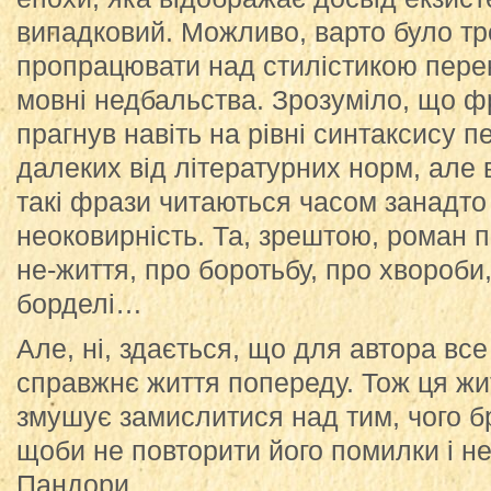
випадковий. Можливо, варто було тр
пропрацювати над стилістикою пере
мовні недбальства. Зрозуміло, що ф
прагнув навіть на рівні синтаксису 
далеких від літературних норм, але 
такі фрази читаються часом занадто
неоковирність. Та, зрештою, роман
не-життя, про боротьбу, про хвороби
борделі…
Але, ні, здається, що для автора все
справжнє життя попереду. Тож ця ж
змушує замислитися над тим, чого б
щоби не повторити його помилки і не
Пандори.