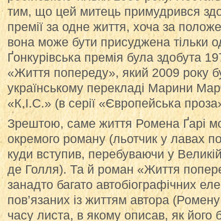
тим, що цей митець примудрився здоб
премії за одне життя, хоча за поло
вона може бути присуджена тільки о
Ґонкурівська премія була здобута 19
«Життя попереду», який 2009 року б
українському перекладі Марини Мар
«К.І.С.» (в серії «Європейська проза»
Зрештою, саме життя Ромена Ґарі м
окремого роману (льотчик у лавах по
куди вступив, перебуваючи у Великі
де Голля). Та й роман «Життя попер
занадто багато автобіографічних еле
пов’язаних із життям автора (Ромену
часу листа, в якому описав, як його 