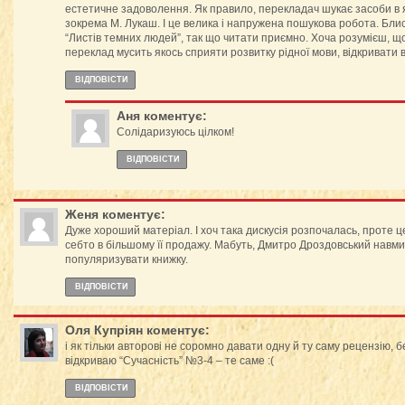
естетичне задоволення. Як правило, перекладач шукає засоби в які
зокрема М. Лукаш. І це велика і напружена пошукова робота. Бл
“Листів темних людей”, так що читати приємно. Хоча розумієш, що
переклад мусить якось сприяти розвитку рідної мови, відкривати в 
ВІДПОВІCТИ
Аня
коментує:
Солідаризуюсь цілком!
ВІДПОВІCТИ
Женя
коментує:
Дуже хороший матеріал. І хоч така дискусія розпочалась, проте 
себто в більшому її продажу. Мабуть, Дмитро Дроздовський навми
популяризувати книжку.
ВІДПОВІCТИ
Оля Купріян
коментує:
і як тільки авторові не соромно давати одну й ту саму рецензію, бе
відкриваю “Сучасність” №3-4 – те саме :(
ВІДПОВІCТИ