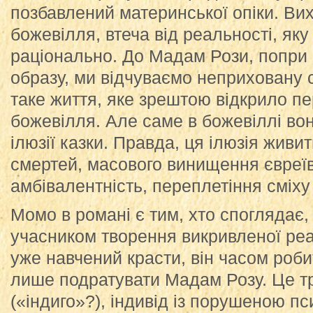
позбавлений материнської опіки. Вихі
божевілля, втеча від реальності, я
раціонально. До Мадам Рози, попри в
образу, ми відчуваємо неприховану 
таке життя, яке зрештою відкрило п
божевілля. Але саме в божевіллі во
ілюзії казки. Правда, ця ілюзія жив
смертей, масового винищення євреїв
амбівалентність, переплетіння сміху 
Момо в романі є тим, хто споглядає, 
учасником творення викривленої реал
уже навчений красти, він часом роби
лише подратувати Мадам Розу. Це т
(«індиго»?), індивід із порушеною п