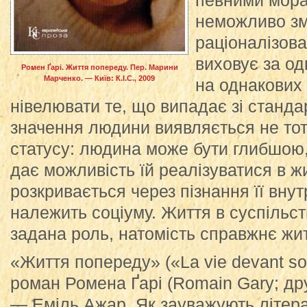
певними мора
неможливо зм
раціоналізова
виховує за о
Ромен Ґарі. Життя попереду. Пер. Марини
Марченко. — Київ: К.І.С., 2009
на однакових
нівелювати те, що випадає зі станда
значення людини виявляється не то
статусу: людина може бути глибшою,
дає можливість їй реалізуватися в ж
розкривається через пізнання її внут
належить соціуму. Життя в суспільс
задана роль, натомість справжнє жи
«Життя попереду» («La vie devant so
роман Ромена Ґарі (Romain Gary; др
— Еміль Ажар. Як зауважують літера