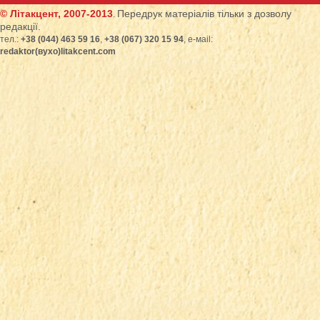
© Літакцент, 2007-2013
Передрук матеріалів тільки з дозволу
.
редакції.
тел.:
+38 (044) 463 59 16
,
+38 (067) 320 15 94
, е-маіl:
redaktor(вухо)litakcent.com