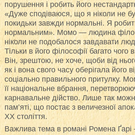
порушення і робить його нестандарт
«Дуже сподіваюся, що я ніколи не 
покидьки завжди нормальні. Я робит
нормальним». Момо — людина філос
ніколи не подобалося завдавати лю
Тільки в його філософії багато чого 
Він, зрештою, не хоче, щоби від ньо
як і вона свого часу оберігала його ві
соціально правильного притулку. М
її національне вбрання, перетворюю
карнавальне дійство. Лише так мож
пам’яті, що постає з величезної апо
ХХ століття.
Важлива тема в романі Ромена Ґарі —