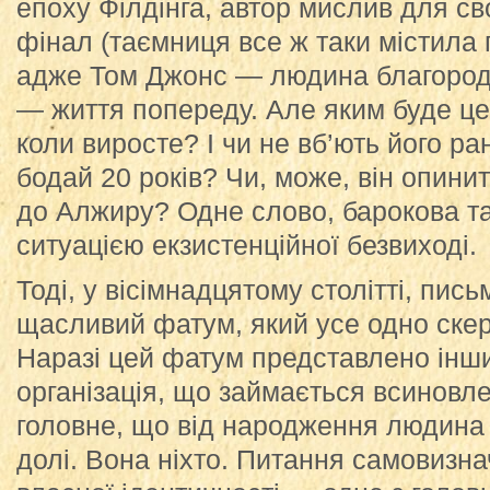
епоху Філдінга, автор мислив для св
фінал (таємниця все ж таки містила 
адже Том Джонс — людина благородн
— життя попереду. Але яким буде ц
коли виросте? І чи не вб’ють його ра
бодай 20 років? Чи, може, він опинит
до Алжиру? Одне слово, барокова т
ситуацією екзистенційної безвиході.
Тоді, у вісімнадцятому столітті, пис
щасливий фатум, який усе одно скер
Наразі цей фатум представлено іншим
організація, що займається всиновл
головне, що від народження людина 
долі. Вона ніхто. Питання самовизн