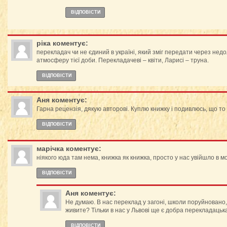
ВІДПОВІCТИ
ріка
коментує:
перекладач чи не єдиний в україні, який зміг передати через недо
атмосферу тієї доби. Перекладачеві – квіти, Ларисі – труна.
ВІДПОВІCТИ
Аня
коментує:
Гарна рецензія, дякую авторові. Куплю книжку і подивлюсь, що то 
ВІДПОВІCТИ
марічка
коментує:
ніякого юда там нема, книжка як книжка, просто у нас увійшло в м
ВІДПОВІCТИ
Аня
коментує:
Не думаю. В нас переклад у загоні, школи поруйновано, 
живите? Тільки в нас у Львові ще є добра перекладацьк
ВІДПОВІCТИ