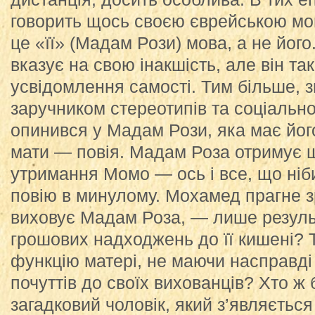
говорить щось своєю єврейською мо
це «її» (Мадам Рози) мова, а не йог
вказує на свою інакшість, але він так
усвідомлення самості. Тим більше, 
заручником стереотипів та соціальн
опинився у Мадам Рози, яка має його
мати — повія. Мадам Роза отримує 
утримання Момо — ось і все, що ніб
повію в минулому. Мохамед прагне зр
виховує Мадам Роза, — лише резуль
грошових надходжень до її кишені? 
функцію матері, не маючи насправд
почуттів до своїх вихованців? Хто ж
загадковий чоловік, який з’являється