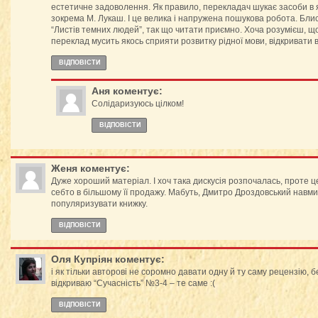
естетичне задоволення. Як правило, перекладач шукає засоби в які
зокрема М. Лукаш. І це велика і напружена пошукова робота. Бл
“Листів темних людей”, так що читати приємно. Хоча розумієш, що
переклад мусить якось сприяти розвитку рідної мови, відкривати в 
ВІДПОВІCТИ
Аня
коментує:
Солідаризуюсь цілком!
ВІДПОВІCТИ
Женя
коментує:
Дуже хороший матеріал. І хоч така дискусія розпочалась, проте 
себто в більшому її продажу. Мабуть, Дмитро Дроздовський навми
популяризувати книжку.
ВІДПОВІCТИ
Оля Купріян
коментує:
і як тільки авторові не соромно давати одну й ту саму рецензію, бе
відкриваю “Сучасність” №3-4 – те саме :(
ВІДПОВІCТИ