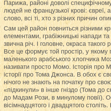
Парижа, районі доволі специфічном
людей не французької крові: євреї,
слово, всі ті, хто з різних причин оп
Сам цей район повниться різними к
елементами, грабіжницькі напади та
звична річ. І головне, окраса такого
Все це формує той простір, у якому
маленького арабського хлопчика Мох
називати просто Момо. Історія про 
історії про Тома Джонса. В обох є с
нічого не знають на початку про свою
«підкинули» в інше гніздо (Тома до
до Мадам Рози, в минулому повії). О
вісімнадцятого і двадцятого століть. 