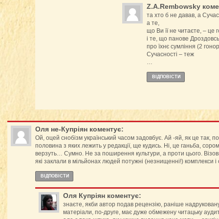
Z.A.Rembowsky
коме
та хто б не давав, а Сучас
а те,
що Ви її не читаєте, – це
і те, що панове Дроздовсь
про їхнє сумління (2 гонор
Сучасності – теж
…
ВІДПОВІCТИ
Оля не-Купріян
коментує:
Ой, оцей снобізм український часом задовбує. Ай -яй, як це так, 
половина з яких лежить у редакції, ще кудись. Ні, це ганьба, соро
верзуть… Сумно. Не за поширення культури, а проти цього. Візови
які заклали в мільйонах людей потужні (незнищенні!) комплекси і
ВІДПОВІCТИ
Оля Купріян
коментує:
знаєте, якби автор подав рецензію, раніше надрукован
матеріали, по-друге, має дуже обмежену читацьку аудито