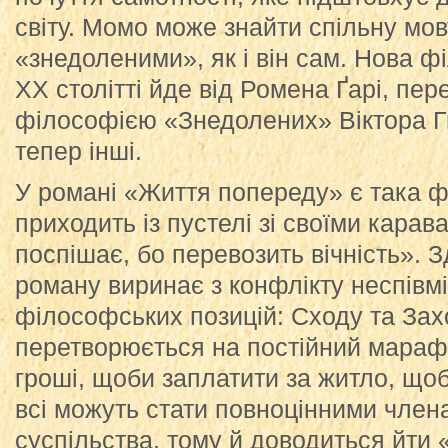
світу. Момо може знайти спільну мов
«знедоленими», як і він сам. Нова ф
ХХ столітті йде від Ромена Ґарі, пер
філософією «Знедолених» Віктора Гю
тепер інші.
У романі «Життя попереду» є така ф
приходить із пустелі зі своїми карав
поспішає, бо перевозить вічність». 
роману виринає з конфлікту неспівмі
філософських позицій: Сходу та Захо
перетворюється на постійний мараф
гроші, щоби заплатити за житло, щоб
всі можуть стати повноцінними чле
суспільства, тому й доводиться йти 