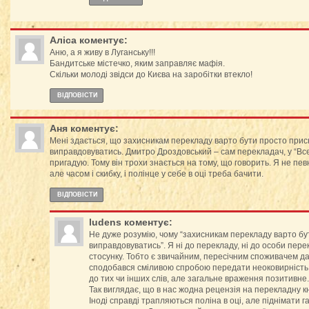
Aліса
коментує:
Аню, а я живу в Луганську!!!
Бандитське містечко, яким заправляє мафія.
Скільки молоді звідси до Києва на заробітки втекло!
ВІДПОВІCТИ
Аня
коментує:
Мені здається, що захисникам перекладу варто бути просто приск
виправдовуватись. Дмитро Дроздовський – сам перекладач, у “Все
пригадую. Тому він трохи знається на тому, що говорить. Я не пев
але часом і скибку, і полінце у себе в оці треба бачити.
ВІДПОВІCТИ
ludens
коментує:
Не дуже розумію, чому “захисникам перекладу варто бу
виправдовуватись”. Я ні до перекладу, ні до особи пер
стосунку. Тобто є звичайним, пересічним споживачем да
сподобався сміливою спробою передати неоковирність м
до тих чи інших слів, але загальне враження позитивне.
Так виглядає, що в нас жодна рецензія на перекладну к
Іноді справді трапляються поліна в оці, але піднімати г