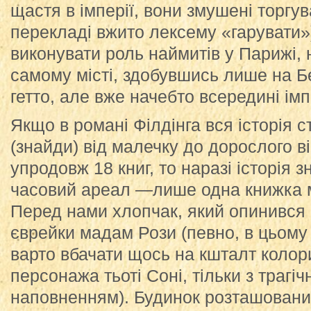
щастя в імперії, вони змушені торгув
перекладі вжито лексему «гарувати»
виконувати роль наймитів у Парижі, 
самому місті, здобувшись лише на Б
гетто, але вже начебто всередині імп
Якщо в романі Філдінга вся історія
(знайди) від малечку до дорослого в
упродовж 18 книг, то наразі історія 
часовий ареал —лише одна книжка м
Перед нами хлопчак, який опинився в
єврейки мадам Рози (певно, в цьому
варто вбачати щось на кшталт колор
персонажа тьоті Соні, тільки з трагі
наповненням). Будинок розташований 