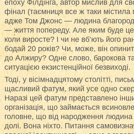
епоху Філдінга, автор мислив для св
фінал (таємниця все ж таки містила 
адже Том Джонс — людина благородн
— життя попереду. Але яким буде ц
коли виросте? І чи не вб’ють його ра
бодай 20 років? Чи, може, він опинит
до Алжиру? Одне слово, барокова т
ситуацією екзистенційної безвиході.
Тоді, у вісімнадцятому столітті, пис
щасливий фатум, який усе одно скер
Наразі цей фатум представлено іншим
організація, що займається всиновл
головне, що від народження людина 
долі. Вона ніхто. Питання самовизн