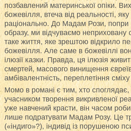
позбавлений материнської опіки. Вихі
божевілля, втеча від реальності, я
раціонально. До Мадам Рози, попри в
образу, ми відчуваємо неприховану 
таке життя, яке зрештою відкрило п
божевілля. Але саме в божевіллі во
ілюзії казки. Правда, ця ілюзія жив
смертей, масового винищення євреїв
амбівалентність, переплетіння сміху 
Момо в романі є тим, хто споглядає, 
учасником творення викривленої реал
уже навчений красти, він часом роби
лише подратувати Мадам Розу. Це т
(«індиго»?), індивід із порушеною п