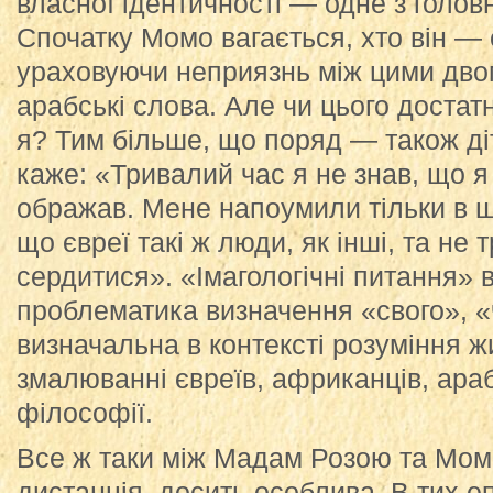
власної ідентичності — одне з голов
Спочатку Момо вагається, хто він — 
ураховуючи неприязнь між цими двом
арабські слова. Але чи цього достат
я? Тим більше, що поряд — також ді
каже: «Тривалий час я не знав, що я
ображав. Мене напоумили тільки в ш
що євреї такі ж люди, як інші, та не 
сердитися». «Імагологічні питання» в
проблематика визначення «свого», «
визначальна в контексті розуміння ж
змалюванні євреїв, африканців, арабі
філософії.
Все ж таки між Мадам Розою та Мом
дистанція, досить особлива. В тих е