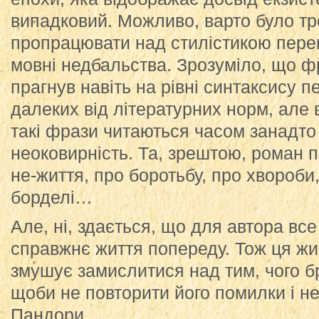
випадковий. Можливо, варто було тр
пропрацювати над стилістикою пере
мовні недбальства. Зрозуміло, що ф
прагнув навіть на рівні синтаксису 
далеких від літературних норм, але 
такі фрази читаються часом занадто
неоковирність. Та, зрештою, роман
не-життя, про боротьбу, про хвороби
борделі…
Але, ні, здається, що для автора все
справжнє життя попереду. Тож ця ж
змушує замислитися над тим, чого б
щоби не повторити його помилки і не
Пандори.