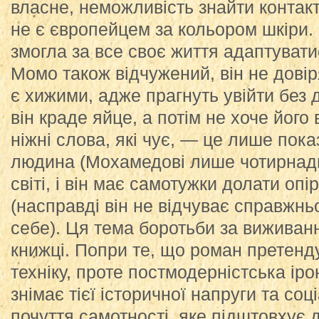
власне, неможливість знайти контакт
не є європейцем за кольором шкіри. 
змогла за все своє життя адаптувати
Момо також відчужений, він не довір
є хижими, адже прагнуть увійти без д
він краде яйце, а потім не хоче його
ніжні слова, які чує, — це лише пок
людина (Мохамедові лише чотирнадц
світі, і він має самотужки долати опі
(насправді він не відчуває справжнь
себе). Ця тема боротьби за виживан
книжці. Попри те, що роман претенд
техніку, проте постмодерністська іро
знімає тієї історичної напруги та соц
почуття самотності, яке підштовхує 