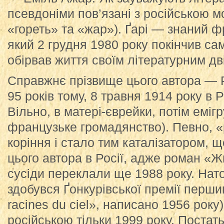
псевдоніми пов’язані з російською м
«гореть» та «жар»). Ґарі — знаний 
який 2 грудня 1980 року покінчив са
обірвав життя своїм літературним дв
Справжнє прізвище цього автора — 
95 років тому, 8 травня 1914 року в Ро
Вільно, в матері-єврейки, потім емігр
французьке громадянство). Певно, 
коріння і стало тим каталізатором,
цього автора в Росії, адже роман «
сусіди переклали ще 1988 року. Нат
здобувся Ґонкурівської премії перши
racines du ciel», написано 1956 року
російською тільки 1999 року. Постат