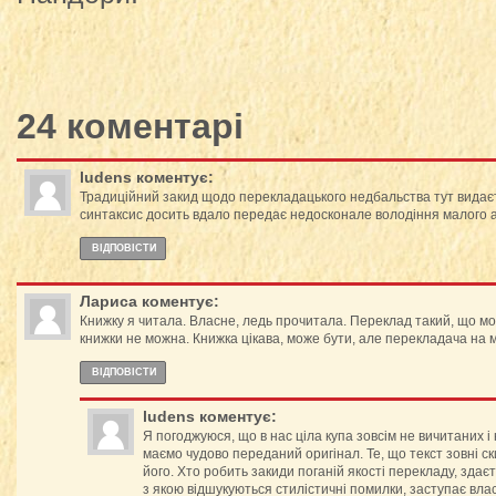
24 коментарі
ludens
коментує:
Традиційний закид щодо перекладацького недбальства тут видає
синтаксис досить вдало передає недосконале володіння малого
ВІДПОВІCТИ
Лариса
коментує:
Книжку я читала. Власне, ледь прочитала. Переклад такий, що мо
книжки не можна. Книжка цікава, може бути, але перекладача на 
ВІДПОВІCТИ
ludens
коментує:
Я погоджуюся, що в нас ціла купа зовсім не вичитаних і
маємо чудово переданий оригінал. Те, що текст зовні ск
його. Хто робить закиди поганій якості перекладу, здаєт
з якою відшукуються стилістичні помилки, заступає влас