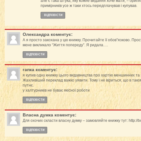
але є така штука, яку кожне видання хоче мати, – оригін
примірників усе ж таки хтось передплачував і купував.
ВІДПОВІCТИ
Олександра
коментує:
А я просто закохана у цю книжку. Прочитайте її обов”язково. Прос
мене викликало “Життя попереду”. Я ридала….
ВІДПОВІCТИ
гапка
коментує:
я купив одну книжку цього видавництва про хартію меншинних та 
Жахливіший переклад важко уявити. Тому і не віриться, що в та
путнє.
у халтурників не буває якісної роботи
ВІДПОВІCТИ
Власна думка
коментує:
Для охочих скласти власну думку – замовляйте книжку тут: http:/
ВІДПОВІCТИ