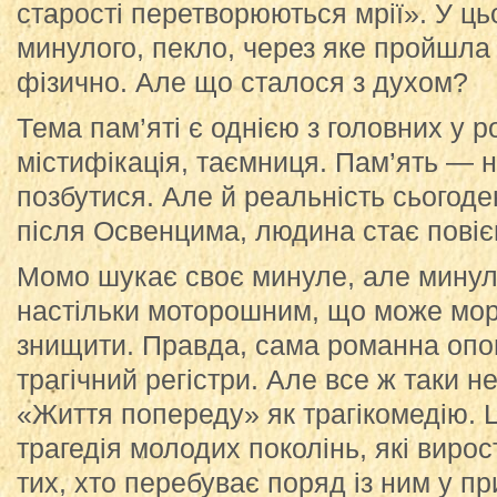
старості перетворюються мрії». У ць
минулого, пекло, через яке пройшл
фізично. Але що сталося з духом?
Тема пам’яті є однією з головних у р
містифікація, таємниця. Пам’ять — н
позбутися. Але й реальність сьогод
після Освенцима, людина стає пов
Момо шукає своє минуле, але минул
настільки моторошним, що може мор
знищити. Правда, сама романна опо
трагічний регістри. Але все ж таки н
«Життя попереду» як трагікомедію. Ц
трагедія молодих поколінь, які вирост
тих, хто перебуває поряд із ним у п