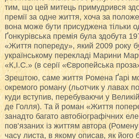
тим, що цей митець примудрився здоб
премії за одне життя, хоча за поло
вона може бути присуджена тільки о
Ґонкурівська премія була здобута 19
«Життя попереду», який 2009 року б
українському перекладі Марини Мар
«К.І.С.» (в серії «Європейська проза»
Зрештою, саме життя Ромена Ґарі м
окремого роману (льотчик у лавах по
куди вступив, перебуваючи у Великі
де Голля). Та й роман «Життя попер
занадто багато автобіографічних еле
пов’язаних із життям автора (Ромену
часу листа, в якому описав, як його 