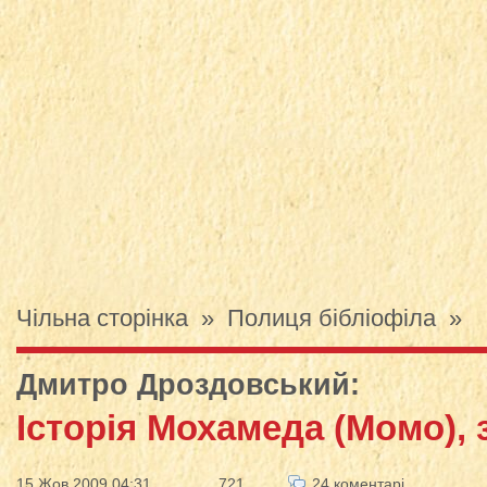
Чільна сторінка
»
Полиця бібліофіла
»
Дмитро Дроздовський
:
Історія Мохамеда (Момо),
15 Жов 2009 04:31
721
24 коментарі