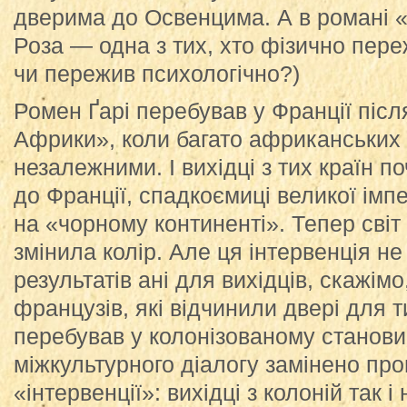
дверима до Освенцима. А в романі
Роза — одна з тих, хто фізично пер
чи пережив психологічно?)
Ромен Ґарі перебував у Франції післ
Африки», коли багато африканських 
незалежними. І вихідці з тих країн п
до Франції, спадкоємиці великої імпе
на «чорному континенті». Тепер сві
змінила колір. Але ця інтервенція н
результатів ані для вихідців, скажімо
французів, які відчинили двері для т
перебував у колонізованому станови
міжкультурного діалогу замінено пр
«інтервенції»: вихідці з колоній так 