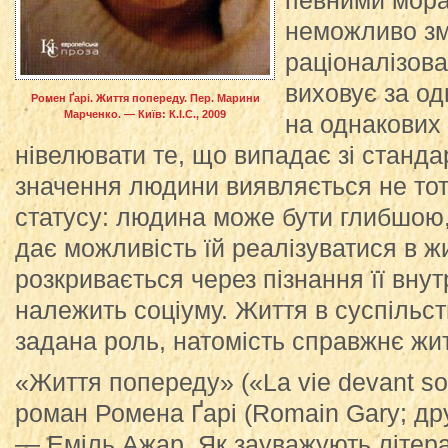
певними мора
неможливо зм
раціоналізова
виховує за о
Ромен Ґарі. Життя попереду. Пер. Марини
Марченко. — Київ: К.І.С., 2009
на однакових
нівелювати те, що випадає зі станда
значення людини виявляється не то
статусу: людина може бути глибшою,
дає можливість їй реалізуватися в ж
розкривається через пізнання її внут
належить соціуму. Життя в суспільс
задана роль, натомість справжнє жи
«Життя попереду» («La vie devant so
роман Ромена Ґарі (Romain Gary; др
— Еміль Ажар. Як зауважують літера