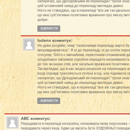
заперечує, що Дроздовський як перекладач “трохи знаєт
цей штамповий закид до перекладу виглядає дивно.
Ніхто не стверджує, що в перекладі “все аж так ідеальн
що моє суб”єктивне позитивне враження про якісну іміт
добре.
ВІДПОВІCТИ
ludens
коментує:
Не дуже розумію, чому “захисникам перекладу варто бу
виправдовуватись”. Я ні до перекладу, ні до особи пер
стосунку. Тобто є звичайним, пересічним споживачем да
сподобався сміливою спробою передати неоковирність м
до тих чи інших слів, але загальне враження позитивне.
Так виглядає, що в нас жодна рецензія на перекладну к
Іноді справді трапляються поліна в оці, але піднімати г
заперечує, що Дроздовський як перекладач “трохи знаєт
цей штамповий закид до перекладу виглядає дивно.
Ніхто не стверджує, що в перекладі “все аж так ідеальн
що моє суб”єктивне позитивне враження про якісну іміт
ВІДПОВІCТИ
АВС
коментує:
Передавати в перекладі незграбну, неоковирну мову персонажа –
передавати через іншу. Адже це мусить бути ХУДОЖНЬО передана