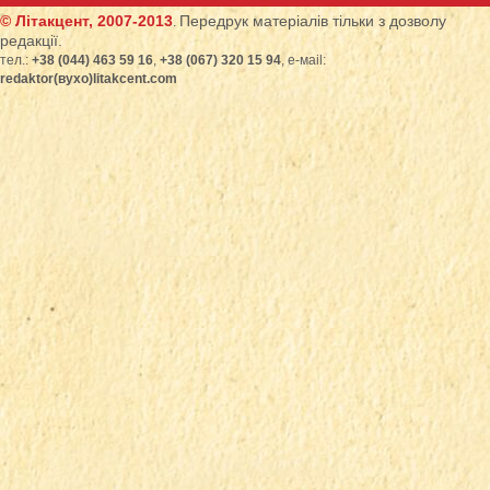
© Літакцент, 2007-2013
Передрук матеріалів тільки з дозволу
.
редакції.
тел.:
+38 (044) 463 59 16
,
+38 (067) 320 15 94
, е-маіl:
redaktor(вухо)litakcent.com