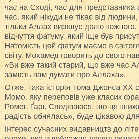
час на Сході, час для представника 
час, який нікуди не тікає від людини,
тільки Аллах вирішує долю кожного.
відчуття фатуму, який іще був присут
Натомість цей фатум маємо в світогля
світу. Мохамед говорить до свого н
«Ви вже такий старий, що вже час А
замість вам думати про Аллаха».
Отже, така історія Тома Джонса ХХ 
Момо, яку переповів уже класик фра
Ромен Ґарі. Сподіваюся, що ця книжк
радість обнялась», буде цікавою для
Інтерес сучасних видавництв до літ
епохи, яка відображає досвід екзист