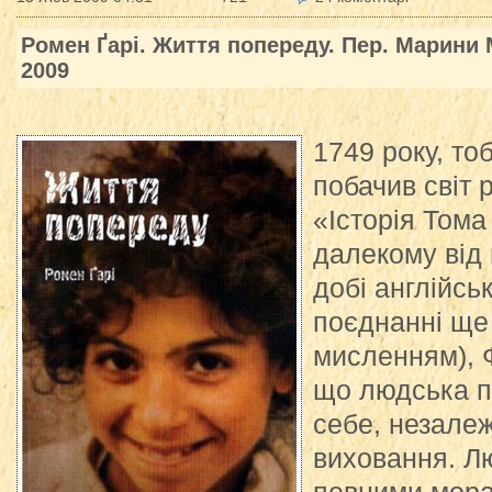
Ромен Ґарі. Життя попереду. Пер. Марини М
2009
1749 року, тоб
побачив світ 
«Історія Том
далекому від 
добі англійсь
поєднанні ще
мисленням), Ф
що людська п
себе, незалеж
виховання. Л