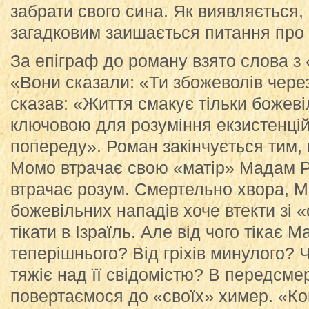
забрати свого сина. Як виявляється,
загадковим заишається питання про 
За епіграф до роману взято слова з
«Вони сказали: «Ти збожеволів через
сказав: «Життя смакує тільки божев
ключовою для розуміння екзистенцій
попереду». Роман закінчується тим,
Момо втрачає свою «матір» Мадам Р
втрачає розум. Смертельно хвора, 
божевільних нападів хоче втекти зі «
тікати в Ізраїль. Але від чого тікає 
теперішнього? Від гріхів минулого? 
тяжіє над її свідомістю? В передсме
повертаємося до «своїх» химер. «Ко