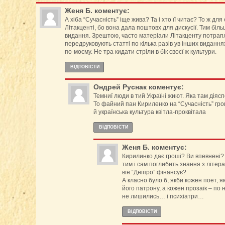
Женя Б.
коментує:
А хіба “Сучасність” іще жива? Та і хто її читає? То ж дл
Літакценті, бо вона дала поштовх для дискусії. Тим біль
видання. Зрештою, часто матеріали Літакценту потрапл
передруковують статті по кілька разів ув інших видання
по-моєму. Не тра кидати стріли в бік своєї ж культури.
ВІДПОВІCТИ
Ондрей Руснак
коментує:
Темниї люди в тий Україні жиют. Яка там діяс
То файний пан Кириленко на “Сучасність” гро
й українська культура квітла-проквітала
ВІДПОВІCТИ
Женя Б.
коментує:
Кирилинко дає гроші? Ви впевнені?
тим і сам поглибить знання з літера
він “Дніпро” фінансує?
А класно було б, якби кожен поет, як
його патрону, а кожен прозаїк – по н
не лишились… і психіатри…
ВІДПОВІCТИ