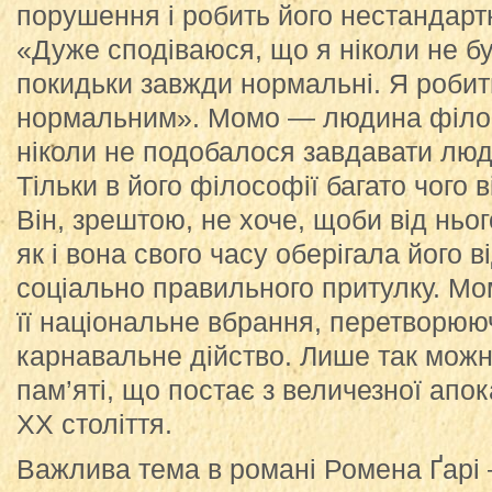
порушення і робить його нестандарт
«Дуже сподіваюся, що я ніколи не 
покидьки завжди нормальні. Я робит
нормальним». Момо — людина філос
ніколи не подобалося завдавати лю
Тільки в його філософії багато чого 
Він, зрештою, не хоче, щоби від ньо
як і вона свого часу оберігала його ві
соціально правильного притулку. М
її національне вбрання, перетворюю
карнавальне дійство. Лише так мож
пам’яті, що постає з величезної апо
ХХ століття.
Важлива тема в романі Ромена Ґарі —