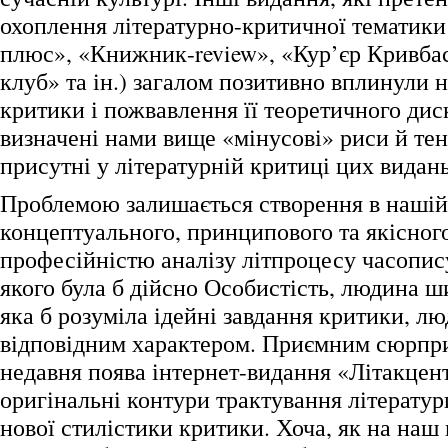
охоплення літературно-критичної тематики
плюс», «Книжник-review», «Кур’єр Кривба
клуб» та ін.) загалом позитивно вплинули 
критики і пожвавлення її теоретичного дис
визначені нами вище «мінусові» риси й тен
присутні у літературній критиці цих видань
Проблемою залишається створення в нашій 
концептуального, принципового та якісного
професійністю аналізу літпроцесу часопис
якого була б дійсно Особистість, людина ш
яка б розуміла ідейні завдання критики, лю
відповідним характером. Приємним сюрпр
недавня поява інтернет-видання «Літакцент
оригінальні контури трактування літерату
нової стилістики критики. Хоча, як на наш