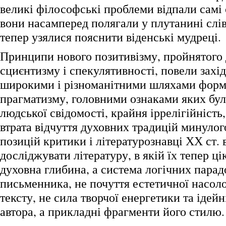
великі філософські проблеми відпали самі
вони насамперед полягали у плутанині слів 
тепер узялися пояснити віденські мудреці.
Принципи нового позитивізму, пройнятого
сциєнтизму і спекулятивності, повели захі
широкими і різноманітними шляхами форма
прагматизму, головними ознаками яких бул
людської свідомості, крайня іррелігійність
втрата відчуття духовних традицій минулог
позицій критики і літературознавці ХХ ст. 
досліджувати літературу, в якій їх тепер ц
духовна глибина, а система логічних парад
письменника, не почуття естетичної насоло
тексту, не сила творчої енергетики та ідей
автора, а прикладні фрагменти його стилю.