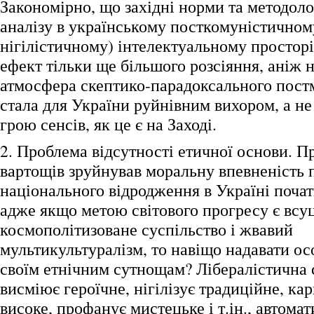
Закономірно, що західні норми та методоло
аналізу в українському посткомуністичному
нігілістичному) інтелектуальному простор
ефект тільки ще більшого розсіяння, аніж н
атмосфера скептико-парадоксального пос
стала для України руйнівним вихором, а н
грою сенсів, як це є на Заході.
2. Проблема відсутності етичної основи. П
вартощів зруйнував моральну впевненість 
національного відродження в Україні почат
адже якщо метою світового прогресу є всу
космополітизоване суспільство і жвавий
мультикультуралізм, то навіщо надавати ос
своїм етнічним сутнощам? Лібералістична с
висміює героїчне, нігілізує традиційне, ка
високе, профанує мистецьке і т.ін., автом