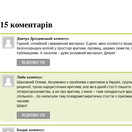
15 коментарів
Дмитро Дроздовський
коментує:
Гарний, спокійний і виважений матеріал. Єдине, мені особисто брак
безпосередніх колізій у просторі критики, прізвищ, цікавих сюжетів,
публікаціями. А загалом – дуже розумний матеріал. Дякую!
ВІДПОВІCТИ
Люба
коментує:
Шановний Олеже, безумовно є проблема з критикою в Україні, суціл
рецензії, трохи нарцистичних критиків, але ви в даній статті пишете
літературознавства, а не про критику, з якою – таке складається вра
спільного -, бо написали таку псевдометакритичну статтю з присмак
часами.
Широ!
ВІДПОВІCТИ
Богдан
коментує: