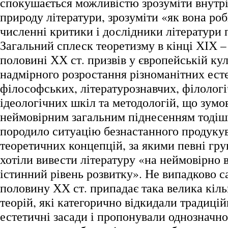
спокушається можливістю зрозуміти внутр
природу літератури, зрозуміти «як вона роб
численні критики і дослідники літератури 
Загальний сплеск теоретизму в кінці ХІХ –
половині ХХ ст. призвів у європейській кул
надмірного розростання різноманітних ест
філософських, літературознавчих, філологі
ідеологічних шкіл та методологій, що зум
неймовірним загальним піднесенням тодіш
породило ситуацію безнастанного продуку
теоретичних концепцій, за якими певні гр
хотіли вивести літературу «на неймовірно 
істинний рівень розвитку». Не випадково с
половину ХХ ст. припадає така велика кіль
теорій, які категорично відкидали традиційн
естетичні засади і пропонували однозначн