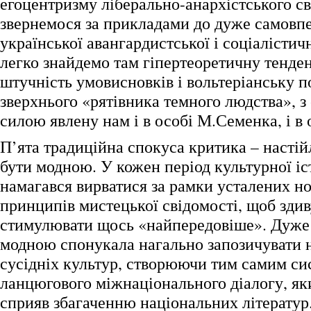
егоцентризму ліберально-анархістського св
звернемося за прикладами до дуже самовп
української авангардистської і соціалістич
легко знайдемо там гіпертеоретичну тенден
штучність умовисновків і вольтеріанську по
зверхнього «рятівника темного людства», 
силою явлену нам і в особі М.Семенка, і в 
П’ята традиційна спокуса критика – настій
бути модною. У кожен період культурної іс
намагався вирватися за рамки усталених но
принципів мистецької свідомості, щоб здив
стимулювати щось «найпередовіше». Дуже 
модною спонукала нагально запозичувати но
сусідніх культур, створюючи тим самим си
ланцюгового міжнаціонального діалогу, як
сприяв збагаченню національних літератур