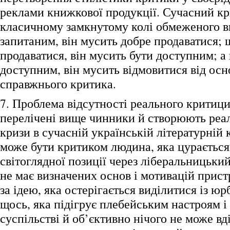
реклами книжкової продукції. Сучасний кр
класичному замкнутому колі обмеженого в
запитаним, він мусить добре продаватися; 
продаватися, він мусить бути доступним; а
доступним, він мусить відмовитися від ос
справжнього критика.
7. Проблема відсутності реального критици
перелічені вище чинники й створюють реа
кризи в сучасній українській літературній
може бути критиком людина, яка цурається 
світоглядної позиції через ліберальницький
не має визначених основ і мотивацій прис
за ідею, яка остерігається виділитися із юр
щось, яка підігрує плебейським настроям і
суспільстві й об’єктивно нічого не може вді