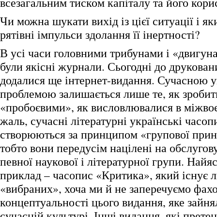
всезагальним тиском капіталу та його кори
Чи можна шукати вихід із цієї ситуації і я
рятівні імпульси здолання її інертності?
В усі часи головними трибунами і «двигун
були якісні журнали. Сьогодні до друкован
додалися ще інтернет-видання. Сучасною 
проблемою залишається лише те, як зробит
«пробоєвими», як висловлювалися в міжво
жаль, сучасні літературні українські часоп
створюються за принципом «групової прин
тобто вони передусім націлені на обслугов
певної наукової і літературної групи. Най
приклад – часопис «Критика», який існує 
«вибраних», хоча ми й не заперечуємо фахо
концептуальності цього видання, яке зайня
сучасній культурі. Інші видання, які прете