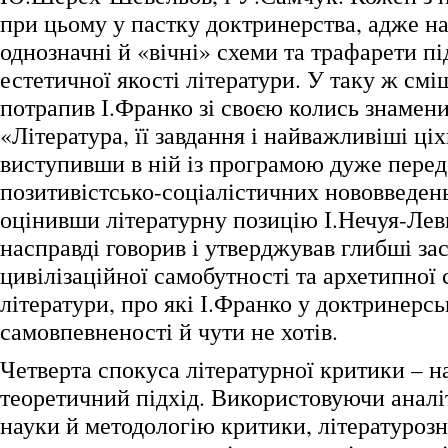
при цьому у пастку доктринерства, адже н
однозначні й «вічні» схеми та трафарети п
естетичної якості літератури. У таку ж см
потрапив І.Франко зі своєю колись знамен
«Література, її завдання і найважливіші ціх
виступивши в ній із програмою дуже перед
позитивістсько-соціалістичних нововведен
оцінивши літературну позицію І.Нечуя-Лев
насправді говорив і утверджував глибші за
цивілізаційної самобутності та архетипної
літератури, про які І.Франко у доктринерсь
самовпевненості й чути не хотів.
Четверта спокуса літературної критики – н
теоретичний підхід. Використовуючи аналі
науки й методологію критики, літературозн