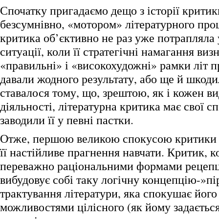
Спочатку пригадаємо дещо з історії критик
безсумнівно, «мотором» літературного проц
критика об’єктивно не раз уже потрапляла 
ситуації, коли її стратегічні намагання виз
«правильні» і «високохудожні» рамки літ п
давали жодного результату, або ще й шкоди
ставалося тому, що, зрештою, як і кожен ви
діяльності, літературна критика має свої с
заводили її у певні пастки.
Отже, першою великою спокусою критики 
її настійливе прагнення навчати. Критик, 
переважно раціональними формами рецепці
вибудовує собі таку логічну концепцію-»пі
трактування літератури, яка спокушає його
можливостями цілісного (як йому задаєтьс