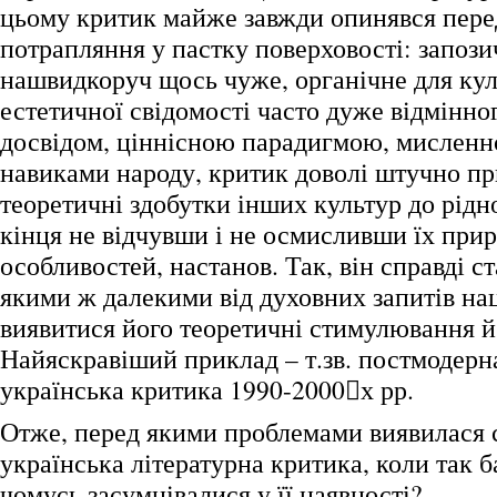
цьому критик майже завжди опинявся пере
потрапляння у пастку поверховості: запоз
нашвидкоруч щось чуже, органічне для кул
естетичної свідомості часто дуже відмінно
досвідом, ціннісною парадигмою, мисленн
навиками народу, критик доволі штучно пр
теоретичні здобутки інших культур до рідно
кінця не відчувши і не осмисливши їх прир
особливостей, настанов. Так, він справді с
якими ж далекими від духовних запитів нац
виявитися його теоретичні стимулювання й
Найяскравіший приклад – т.зв. постмодерн
українська критика 1990-2000﷓х рр.
Отже, перед якими проблемами виявилася 
українська літературна критика, коли так 
чомусь засумнівалися у її наявності?