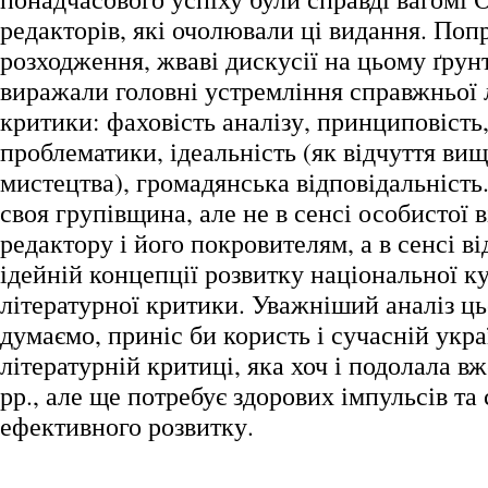
редакторів, які очолювали ці видання. Попр
розходження, жваві дискусії на цьому ґрунт
виражали головні устремління справжньої 
критики: фаховість аналізу, принциповість
проблематики, ідеальність (як відчуття вищо
мистецтва), громадянська відповідальність.
своя групівщина, але не в сенсі особистої 
редактору і його покровителям, а в сенсі в
ідейній концепції розвитку національної к
літературної критики. Уважніший аналіз ць
думаємо, приніс би користь і сучасній укра
літературній критиці, яка хоч і подолала в
рр., але ще потребує здорових імпульсів та
ефективного розвитку.