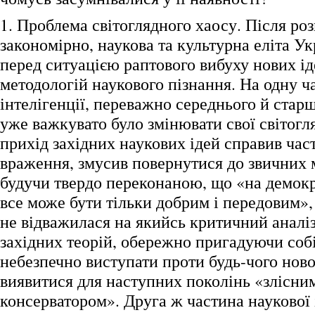
1. Проблема світоглядного хаосу. Після ро
закономірно, наукова та культурна еліта У
перед ситуацією раптового вибуху нових іде
методологій наукового пізнання. На одну ч
інтелігенції, переважно середнього й старш
уже важкувато було змінювати свої світогля
прихід західних наукових ідей справив час
враження, змусив повернутися до звичних 
будучи твердо переконаною, що «на демок
все може бути тільки добрим і передовим», 
не відважилася на якийсь критичний аналіз
західних теорій, обережно пригадуючи соб
небезпечно виступати проти будь-чого ново
виявитися для наступних поколінь «злісни
консерватором». Друга ж частина наукової і