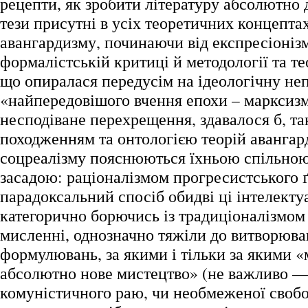
рецепти, як зробити літературу абсолютно
тези присутні в усіх теоретичних концепта
авангардизму, починаючи від експресіонізм
формалістській критиці й методології та те
що опиралася передусім на ідеологічну не
«найпередовішого вчення епохи – марксиз
несподіване перехрещення, здавалося б, та
походженням та онтологією теорій авангар
соцреалізму пояснюються їхньою спільно
засадою: раціоналізмом прогресистського ґ
парадоксальний спосіб обидві ці інтелектуа
категорично борючись із традиціоналізмом 
мисленні, однозначно тяжіли до витворюв
формулювань, за якими і тільки за якими «
абсолютно нове мистецтво» (не важливо —
комуністичного раю, чи необмеженої своб