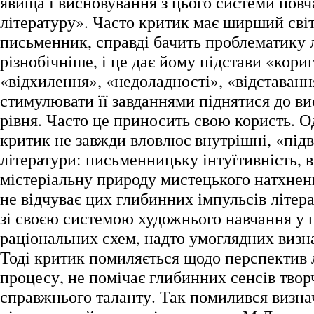
явища і висновування з цього системи повч
літературу». Часто критик має ширший світ
письменник, справді бачить проблематику 
різнобічніше, і це дає йому підстави «кориг
«відхилення», «недоладності», «відставання»
стимулювати її завданнями піднятися до ви
рівня. Часто це приносить свою користь. 
критик не завжди вловлює внутрішні, «підв
літератури: письменницьку інтуїтивність, в
містеріальну природу мистецького натхненн
не відчуває цих глибинних імпульсів літера
зі своєю системою художнього навчання у 
раціональних схем, надто умоглядних визна
Тоді критик помиляється щодо перспектив 
процесу, не помічає глибинних сенсів твор
справжнього таланту. Так помилився визн