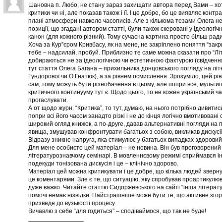
Шановна п. Любо, не стану зараз захищати автора перед Вами – хоті
критики чи ні, але показав також і її. І це добре, бо це виявляє конт
плані атмосфери навколо часописів. Але з кількома тезами Олега не 
позиції, що згадані автором статті, були також скеровані у ідеолог
канон (для кожного різний). Тому сучасна картина просто більш ради
Хоча за Кур”єром Кривбасу, як на мене, не закріплено поняття “закр
тебе – надсилай, пробуй. Приблизно те саме можна сказати про “Лі
добираються не за ідеологічною чи естетичною фактурою (свідчення
тут стаття Олега Багана – прихильника донцовського погляду на літер
Гундорової чи О.Гнатюк), а за рівнем осмислення. Зрозуміло, цей рі
сам, тому можуть бути різнобачення в цьому, але попри все, мульти
критичного континууму тут є. Щодо цього, то не кожен український ч
прогаслувати.
А от щодо журн. “Критика”, то тут, думаю, на нього потрібно дивити
попри всі його часом занадто різкі і не до кінця логічно вмотивовані
широкий огляд книжок, а по-друге, давав альтернативні погляди на п
явища, змушував конфронтувати багатьох з собою, викликав дискусії.
Відразу зникне напруга, яка стимулює у багатьох випадках здоровий
Для мене особисто цей матеріал – не новина. Він був проговорений 
літературознавчому семінарі. В мовленнєвому режимі сприймався і
подекуди тонізована дискусія і це – клінічно здорово.
Матеріал цей можна критикувати і це добре, що кілька людей зверн
це коментарями. Зле є те, що ситуацію, яку спробував проартикулюв
дуже важко. Читайте статтю Сидоржевського на сайті “інша літератур
помочі немає нізвідки. Найстрашніше може бути те, що активне згорт
призведе до вузькості процесу.
Вичавлю з себе “для годиться” – сподіваймося, що так не буде!