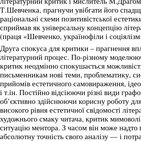
літературний критик і мислитель М.Драго
Т.Шевченка, прагнучи увібгати його спадщ
раціональні схеми позитивістської естетики
сприймав як універсальну концепцію літер
(праця «Шевченко, українофіли і соціялізм»
Друга спокуса для критики – прагнення вп
літературний процес. По-різному моделююч
критик неодмінно спокушається можливіс
письменникам нові теми, проблематику, с
прийомів естетичного самовираження, іде
і т.ін. Постійно відсіюючи різні види графо
об’єктивно здійснюючи корисну роботу дл
високого рівня естетичної свідомості літер
художнього смаку читача, критик мимоволі
ситуацію ментора. З часом він може надто 
абсолютну точність свого аналізу — і потр