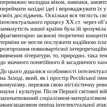
переважно молодша віком, навпаки, завзято
переймати західні ідеї і впроваджувати їх 
своїх досліджень. Оскільки вся тяглість св
інтелектуального процесу ХХ ст. через об’
замкнутість нашої країни була їй зрозуміла 
фрагментарно засвоєні теоретичні концепти
терміни не могли послужити надійною пл
розгортання повновартісної інтерпретацій
вивчення літератури, то, природно, така те
до значного понятійного й засадничого хао
До цього додалися особливості інтелектуа
на Заході, який, як і простір Російської імп
комунізму, пережив свою нігілістичну рев
науки і культури. Після Першої світової в
започаткований соціалізмом-матеріалізмом
авангардизмом період інтелектуальної атак