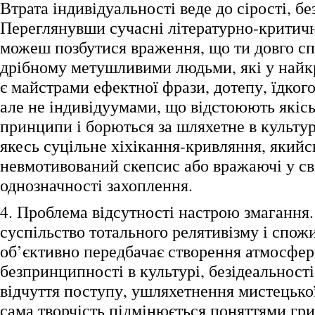
Втрата індивідуальності веде до сірості, б
Переглянувши сучасні літературно-критичн
можеш позбутися враження, що ти довго спі
дрібному метушливими людьми, які у най
є майстрами ефектної фрази, дотепу, їдког
але не індивідуумами, що відстоюють якісь
принципи і борються за шляхетне в культур
якесь суцільне хіхікання-кривляння, якийс
невмотивований скепсис або вражаючі у св
однозначності захоплення.
4. Проблема відсутності настрою змагання.
суспільство тотального релятивізму і спож
об’єктивно передбачає створення атмосфе
безпринципності в культурі, безідеальності
відчуття поступу, ушляхетнення мистецької
сама творчість підмінюється поняттями гри 