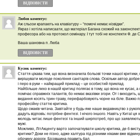
ВІДПОВІCТИ
Любов
коментує:
Аж сльози крапають на клавіатуру – “помочі немає нізвідки”.
Якраз і хотіла написаати, що матеріал Багана схожий на законспек
професора або на протокол семінару. І тут тобі не конспекти Ф. де
Ваша шановна п. Люба
ВІДПОВІCТИ
Кусюк
коментує:
Стаття цікава тим, що вона визначила больові точки нашої критики, 
вирішувати молоде покоління санітарів слова. Оскільки автор добре 
і перо в руки – найкращий приклад – це особистий приклад.
Найбільше лихо в нашій критиці полягає в тому, що вона не кусає, а
помічає справжніх талантів, бо немає вказівки згори. От і виходить, щ
видання косять трин-траву, перефарбовують чорне на біле. Важко п
професійну статтю критика.
Щодо смаків читача. Завітайте у будь-яке наше видавництво з руко
дадуть відповіь: потрібне фентезі. І нічого іншого. Навіть у Китаї 
молодь читає лише фентезі та інший ширпотреб, про що заявляють
мужі.
Можливо, ЛітАкценту варто започаткувати школу критика, де б висту
критики? Доки не пізно, адже халтура під різними ніками вже відки
обочину дороги. Бісовщина править бал.