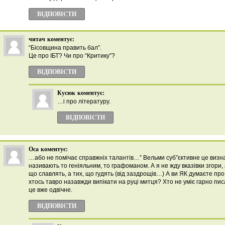
ВІДПОВІCТИ
читач
коментує:
“Бісовщина править бал”.
Це про ІБТ? Чи про “Критику”?
ВІДПОВІCТИ
Кусюк
коментує:
…і про літературу.
ВІДПОВІCТИ
Оса
коментує:
…або не помічає справжніх талантів…” Вельми суб”єктивне це визн
називають то геніяльним, то графоманом. А я не жду вказівки згори,
що славлять, а тих, що гудять (від заздрощів…) А ви ЯК думаєте про
хтось тавро назавжди випікати на руці митця? Хто не уміє гарно п
це вже одвічне.
ВІДПОВІCТИ