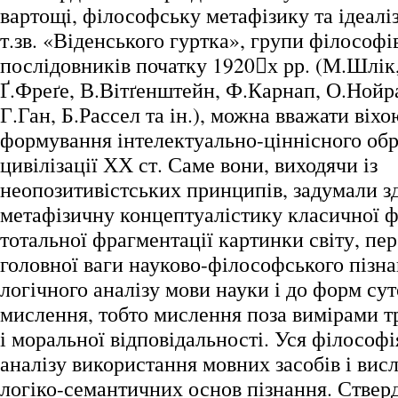
вартощі, філософську метафізику та ідеаліз
т.зв. «Віденського гуртка», групи філософів
послідовників початку 1920﷓х рр. (М.Шлік,
Ґ.Фреґе, В.Вітґенштейн, Ф.Карнап, О.Нойр
Г.Ган, Б.Рассел та ін.), можна вважати віхо
формування інтелектуально-ціннісного обр
цивілізації ХХ ст. Саме вони, виходячи із
неопозитивістських принципів, задумали з
метафізичну концептуалістику класичної 
тотальної фрагментації картинки світу, пе
головної ваги науково-філософського пізн
логічного аналізу мови науки і до форм су
мислення, тобто мислення поза вимірами т
і моральної відповідальності. Уся філософі
аналізу використання мовних засобів і висл
логіко-семантичних основ пізнання. Ствер