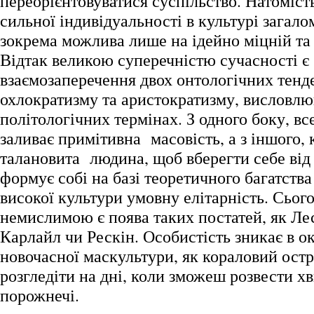
переорієнтовуватися суспільство. Натомість
сильної індивідуальності в культурі загалом
зокрема можлива лише на ідейно міцній та 
Відтак великою суперечністю сучасності є
взаємозаперечення двох онтологічних тенд
охлократизму та аристократизму, висловл
політологічних термінах. З одного боку, все
заливає примітивна масовість, а з іншого,
талановита людина, щоб вберегти себе від ц
формує собі на базі теоретичного багатств
високої культури умовну елітарність. Сьог
немислимою є поява таких постатей, як Ле
Карлайл чи Рескін. Особистість зникає в о
новочасної маскультури, як кораловий остр
розгледіти на дні, коли зможеш розвести хв
порожнечі.