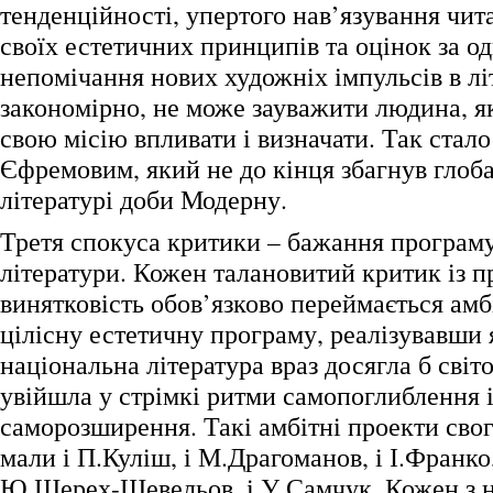
тенденційності, упертого нав’язування чит
своїх естетичних принципів та оцінок за о
непомічання нових художніх імпульсів в літ
закономірно, не може зауважити людина, я
свою місію впливати і визначати. Так стало
Єфремовим, який не до кінця збагнув глоба
літературі доби Модерну.
Третя спокуса критики – бажання програму
літератури. Кожен талановитий критик із п
винятковість обов’язково переймається амб
цілісну естетичну програму, реалізувавши 
національна література враз досягла б світо
увійшла у стрімкі ритми самопоглиблення 
саморозширення. Такі амбітні проекти свог
мали і П.Куліш, і М.Драгоманов, і І.Франко,
Ю.Шерех-Шевельов, і У.Самчук. Кожен з 