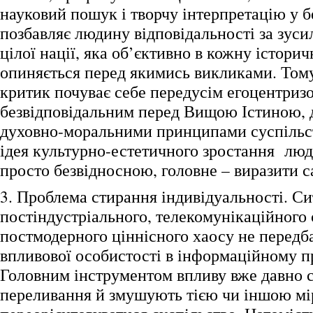
науковий пошук і творчу інтерпретацію у б
позбавляє людину відповідальності за зусил
цілої нації, яка об’єктивно в кожну істори
опиняється перед якимись викликами. Том
критик почуває себе передусім егоцентриз
безвідповідальним перед Вищою Істиною, д
духовно-моральними принципами суспільст
ідея культурно-естетичного зростання люд
просто безвідносною, головне – виразити с
3. Проблема стирання індивідуальності. Си
постіндустріального, телекомунікаційного 
постмодерного ціннісного хаосу не передб
впливової особистості в інформаційному п
Головним інструментом впливу вже давно с
переливання й змушують тією чи іншою мі