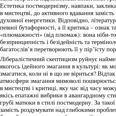
Естетика постмодернізму, навпаки, заклик
в мистецтві, до активного вдавання заміст
духовної енергетики. Відповідно, літератур
певної бутафорності, а її критика – ознак та
«плюмажності» (від плюмаж): вона ніби-то є
безпринципність і безідейність та термінол
багатослів’я перетворюють її у пір’їсту по
Лібералістичний скептицизм руйнує найме
якогось ідейного змагання в культурі: як м
змагатися, коли ні в що не віриться? Відтак
атмосфери змагання мимоволі поширюється
в мистецтві і критиці, яку час від часу мож
якісь епатажні вибрики в авангардному сти
грубі матюки в стилі постмодерну. За такої
замість роздумувати над глибокими пробл