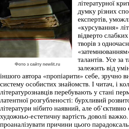
літературної кри
думку різних спо
експертів, умож
«курсування» лі
відверто слабких 
творів з одночас
«затемнюванням»
талантів.
Усе за 
Фото з сайту newlit.ru
залежить від умі
іншого автора «пропіарити» себе, зручно 
систему особистих знайомств. І читач, і к
літературознавців перебувають у стані пер
латентної розгубленості: бурхливий розвит
літератури нібито наявний, але об’єктивно
художньо-естетичну вартість доволі важко
проаналізувати причини цього парадоксаль