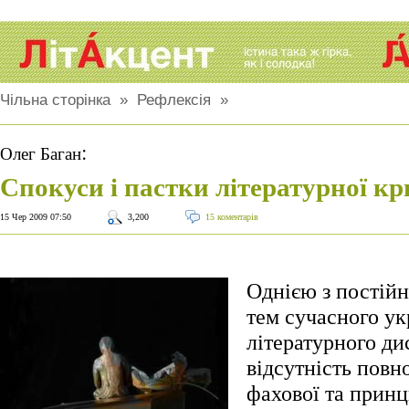
Чільна сторінка
»
Рефлексія
»
:
Олег Баган
Спокуси і пастки літературної к
15 Чер 2009 07:50
3,200
15 коментарів
Однією з постій
тем сучасного ук
літературного ди
відсутність повно
фахової та прин