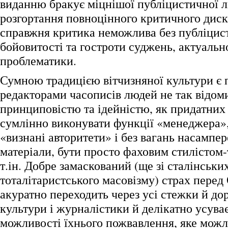
виданню бракує міцнішої публіцистичної лі
розгортання повноцінного критичного дис
справжня критика неможлива без публіцис
бойовитості та гостроти суджень, актуальн
проблематики.
Сумною традицією вітчизняної культури є 
редакторами часописів людей не так відом
принциповістю та ідейністю, як придатних 
сумлінно виконувати функції «менеджера»,
«визнані авторитети» і без вагань насампер
матеріали, бути просто фаховим стилістом-
т.ін. Добре замаскований (ще зі сталінських
тоталітаристського масовізму) страх перед
акуратно переходить через усі стежки й до
культури і журналістики й делікатно усув
можливості їхнього пожвавлення, яке можл