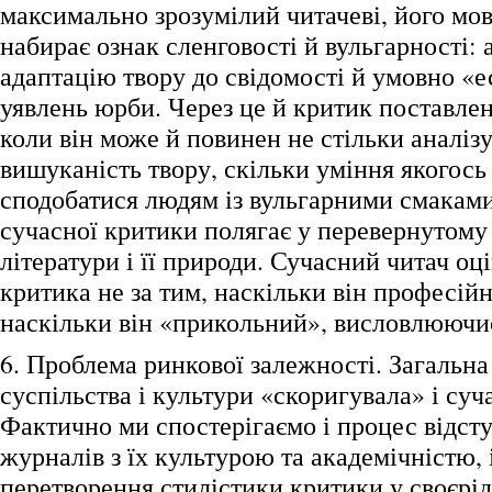
максимально зрозумілий читачеві, його мо
набирає ознак сленговості й вульгарності:
адаптацію твору до свідомості й умовно «
уявлень юрби. Через це й критик поставле
коли він може й повинен не стільки аналіз
вишуканість твору, скільки уміння якогось
сподобатися людям із вульгарними смаками
сучасної критики полягає у перевернутому
літератури і її природи. Сучасний читач оц
критика не за тим, наскільки він професійн
наскільки він «прикольний», висловлюючи
6. Проблема ринкової залежності. Загальна
суспільства і культури «скоригувала» і суч
Фактично ми спостерігаємо і процес відст
журналів з їх культурою та академічністю, 
перетворення стилістики критики у своєрі