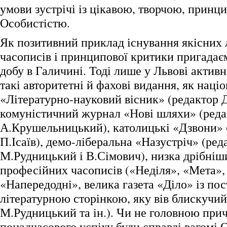
умови зустрічі із цікавою, творчою, принц
Особистістю.
Як позитивний приклад існування якісних 
часописів і принципової критики пригада
добу в Галичині. Тоді лише у Львові актив
такі авторитетні й фахові видання, як наці
«Літературно-науковий вісник» (редактор 
комуністичний журнал «Нові шляхи» (реда
А.Крушельницький), католицькі «Дзвони» 
П.Ісаїв), демо-ліберальна «Назустріч» (ред
М.Рудницький і В.Сімович), низка дрібніш
професійних часописів («Неділя», «Мета», 
«Напередодні», велика газета «Діло» із по
літературною сторінкою, яку вів блискучи
М.Рудницький та ін.). Чи не головною при
понадчасового успіху були справді вагомі 