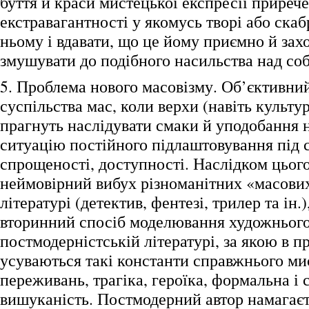
буття й краси мистецької експресії приреч
екстравагантності у якомусь творі або скаб
ньому і вдавати, що це йому приємно й зах
змушувати до подібного насильства над со
5. Проблема нового масовізму. Об’єктивни
суспільства мас, коли верхи (навіть культур
прагнуть наслідувати смаки й уподобання н
ситуацію постійного підлаштовування під 
спрощеності, доступності. Наслідком цього
неймовірний вибух різноманітних «масови
літературі (детектив, фентезі, трилер та ін.
вторинний спосіб моделювання художнього 
постмодерністській літературі, за якою в п
усуваються такі константи справжнього мис
переживань, трагіка, героїка, формальна і 
вишуканість. Постмодерний автор намагаєт