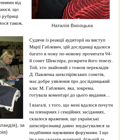
еннями від
ваюся, що
 рубриці
мося також,
Наталія Висоцька
Судячи із реакції аудиторії на виступ
Марії Габлевич, цій дослідниці вдалося
багато в чому по-новому прочитати 94-
й сонет Шекспіра, розкрити його ґенезу.
Той, хто знайомий з томом перекладів
Д. Павличка шекспірівських сонетів,
має добре уявлення про дослідницький
клас М. Габлевич, яка, зокрема,
готувала коментарі до цього видання…
І взагалі, з того, що мені вдалося почути
на пленарних і секційних засіданнях,
склалося враження, що українські
шекспірознавці давно знудьгувалися за
ландія), за
подібними науковими форумами. І що
ія)
їм є що сказати аудиторії, більшій за