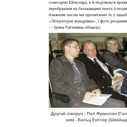
сонетарію Шекспіра, а й поділилася враж
перебування на батьківщині поета (споді
ближчим часом ми прочитаємо їх у нашій
«Літературні мандрівки», і фото роздиви
— Ірина Євгенівна обіцяла).
Другий ліворуч - Пол Франссен (Гол
ним - Бальц Енґлер (Швейцар