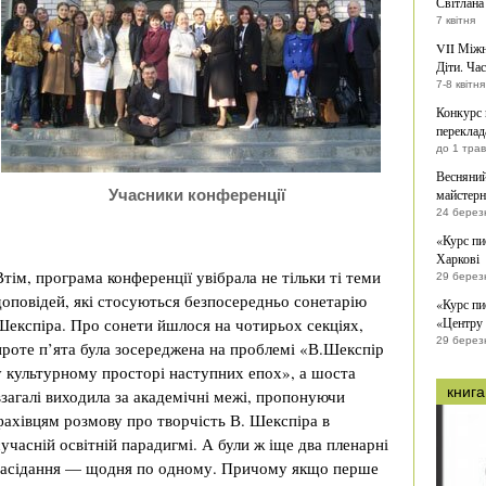
Світлана
7 квітня
VII Міжн
Діти. Час
7-8 квітня
Конкурс
переклад
до 1 тра
Весняний
Учасники конференції
майстерн
24 березн
«Курс пи
Харкові
Втім, програма конференції увібрала не тільки ті теми
29 березн
доповідей, які стосуються безпосередньо сонетарію
«Курс пи
Шекспіра. Про сонети йшлося на чотирьох секціях,
«Центру 
29 березн
проте п’ята була зосереджена на проблемі «В.Шекспір
у культурному просторі наступних епох», а шоста
книга
взагалі виходила за академічні межі, пропонуючи
фахівцям розмову про творчість В. Шекспіра в
сучасній освітній парадигмі. А були ж іще два пленарні
засідання — щодня по одному. Причому якщо перше