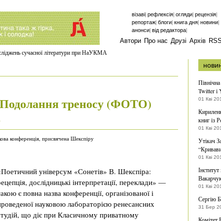
|
|
|
|
візаві
рефлексія
огляди
рецензія
|
|
|
|
репортаж
блоги
книга дня
новини
|
|
анонси
від редактора
Автори
Про нас
Друзі
Архів
RS
осліджень сучасної літератури при НаУКМА
нови
Північна
Twitter і
о Подолання треносу (ФОТО)
01 Кві 20
Кириленк
книг із Р
в
01 Кві 20
кова конференція, присвячена Шекспіру
Утікач З
“Кривави
01 Кві 20
Інститут
«Поетичний універсум «Сонетів» В. Шекспіра:
Вакарчу
рецепція, дослідницькі інтерпретації, переклади» —
01 Кві 20
такою є повна назва конференції, організованої і
Сергію Б
проведеної науковою лабораторією ренесансних
31 Бер 2
студій, що діє при Класичному приватному
Комітет 