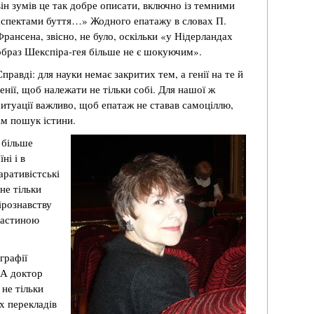
він зумів це так добре описати, включно із темними
аспектами буття…» Жодного епатажу в словах П.
Франсена, звісно, не було, оскільки «у Нідерландах
образ Шекспіра-гея більше не є шокуючим».
Справді: для науки немає закритих тем, а генії на те й
генії, щоб належати не тільки собі. Для нашої ж
ситуації важливо, щоб епатаж не ставав самоціллю,
ім пошук істини.
 більше
ні і в
аративістські
не тільки
ірознавству
частиною
графії
 А доктор
 не тільки
х перекладів