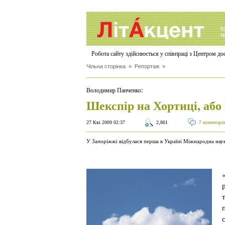
Робота сайту здійснюється у співпраці з Центром д
Чільна сторінка
»
Репортаж
»
:
Володимир Панченко
Шекспір на Хортиці, аб
27 Кві 2009 02:37
2,861
7 коментарі
У Запоріжжі відбулася перша в Україні Міжнародна нау