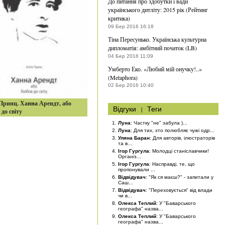
До питання про здобутки і вади
українського дитліту: 2015 рік (Рейтинг
критика)
09 Бер 2016 16:18
Тіна Пересунько. Українська культурна
дипломатія: амбітний початок (LB)
04 Бер 2016 11:09
Умберто Еко. «Любий мій онучку!..»
(Metaphora)
02 Бер 2016 10:40
Принц. Ханна Арендт, або
Відгуки
|
Теги
до світу
Луна
: Частку "не" забула )...
Луна
: Для тих, хто полюбляє чужі одр...
Уляна Баран
: Для авторів, ілюстраторів
та в...
Ігор Гургула
: Молодці станіславчики!
Організ...
Ігор Гургула
: Насправді, те, що
пропонували ...
Відвідувач
: "Як ся маєш?" - запитали у
Саш...
Відвідувач
: "Переховується" від влади
чи в...
Олекса Теплий
: У "Баварського
географа" назва...
Олекса Теплий
: У "Баварського
географа" назва...