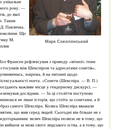
о унікальне
чного року, —
ів, до якої
ни. Таким
 Д. Павличка,
покоління. Що
думку М.
Марк Соколянський
вплив
Пол Франсен рефлексував з приводу «вічної» теми
«стосунків між Шекспіром та адресатами сонетів»,
зупиняючись, зокрема, й на питанні щодо
бісексуальності поета. «Сонети (Шекспіра. — В. П.)
посідають важливе місце у гендерному дискурсі, —
резюмував дослідник. — За ці століття поступово
змінилася не лише історія, що стоїть за сонетами, а й
образ самого Шекспіра. Колись Шекспіра вважали
святим, що жив серед людей. Сьогодні він більше не є
недоторканним: велич Шекспіра полягає не в тому, що
він вийшов за межі свого людського єства, а в тому, що