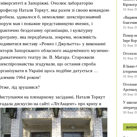
університеті в Запоріжжі.
Очолює лабораторію
Кіровогр
професор Наталя Торкут, яка разом зі своєю командою
31 Бер 2
зробила, здавалося б, неможливе: шекспірознавчий
«Видавни
благочи
форум мав і поважне представництво вчених, і
31 Бер 2
практично бездоганну організацію, і культурну
Помер но
програму, яка передбачала, зокрема, можливість
Імре Кер
подивитися виставу «Ромео і Джульєтта» у виконанні
31 Бер 2
акторів Запорізького обласного академічного музично-
Оголосил
драматичного театру ім. В. Магара. Старожили
31 Бер 2
шекспірознавства згадували, що остання спроба
В Івано-
організувати в Україні щось подібне датується …
історичн
далеким 1964 роком!
31 Бер 2
Оголоше
Отже, лід зрушився?
Арсенал
30 Бер 2
Виступаючи на пленарному засіданні, Наталя Торкут
У школах
згадала дискусію на сайті «ЛітАкцент» про кризу в
літерату
30 Бер 2
анон