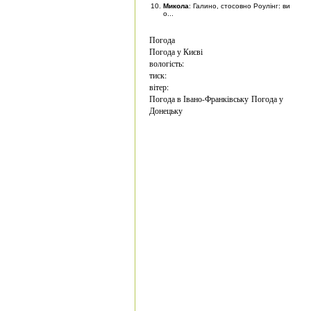
Микола
: Галино, стосовно Роулінг: ви
о...
Погода
Погода у
Києві
вологість:
тиск:
вітер:
Погода в Івано-Франківську
Погода у
Донецьку