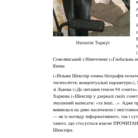
Наталія Торкут
Соколянський з Німеччини («Глобальна ан
Києва
(«Вільям Шекспір очима біографів почат
тисячоліття: концептуальні параметри»),
зі Львова («До питання генези 94 сонета»),
Харкова («Шекспір у дзеркалі своїх сонет
змушений написати: «та інші…». Адже п
виявилася на диво насиченою і змістовн
— як із погляду інформативного, так і су
такого, що стосується власне ПРОЧИТА
Шекспіра.