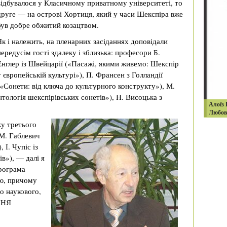
відбувалося у Класичному приватному університеті, то
друге — на острові Хортиця, який у часи Шекспіра вже
був добре обжитий козацтвом.
Як і належить, на пленарних засіданнях доповідали
передусім гості здалеку і зблизька: професори Б.
Енглер із Швейцарії («Пасажі, якими живемо: Шекспір
у європейській культурі»), П. Франсен з Голландії
(«Сонети: від ключа до культурного конструкту»), М.
тологія шекспірівських сонетів»), Н. Висоцька з
Алоїз 
Любов 
ку третього
 М. Габлевич
 І. Чупіс із
ів»), — далі я
рограма
ою, причому
то наукового,
ННЯ