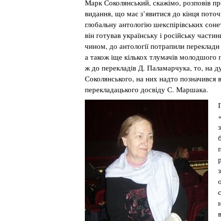
Марк Соколянський, скажімо, розповів пр
видання, що має з’явитися до кінця пото
глобальну антологію шекспірівських сонет
він готував українську і російську части
чином, до антології потрапили переклади
а також іще кількох тлумачів молодшого 
ж до перекладів Д. Паламарчука, то, на 
Соколянського, на них надто позначився 
перекладацького досвіду С. Маршака.