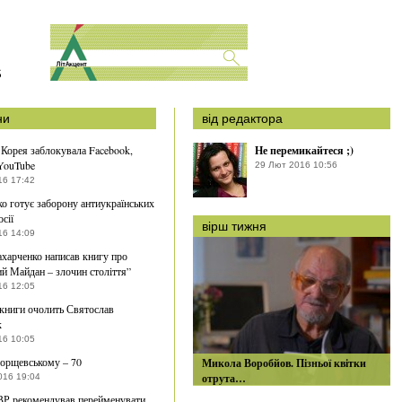
S
ни
від редактора
 Корея заблокувала Facebook,
Не перемикайтеся ;)
 YouTube
29 Лют 2016 10:56
16 17:42
о готує заборону антиукраїнських
осії
вірш тижня
16 14:09
ахарченко написав книгу про
й Майдан – злочин століття”
16 12:05
 книги очолить Святослав
к
16 10:05
орщевському – 70
Микола Воробйов. Пізньої квітки
отрута…
016 19:04
ВР рекомендував перейменувати