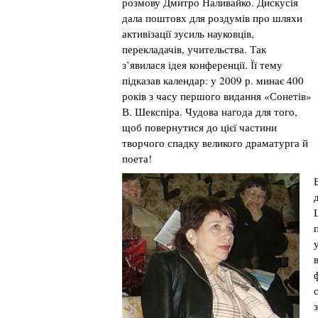
розмову Дмитро Наливайко. Дискусія
дала поштовх для роздумів про шляхи
активізації зусиль науковців,
перекладачів, учительства. Так
з’явилася ідея конференції. Її тему
підказав календар: у 2009 р. минає 400
років з часу першого видання «Сонетів»
В. Шекспіра. Чудова нагода для того,
щоб повернутися до цієї частини
творчого спадку великого драматурга й
поета!