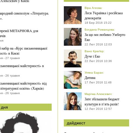
 Алексієвич у Києві
Віра Агеєва
:
Леся Українка і російська
ародний симпозіум «Література.
демократія
».
18 Бер 2016 15:22
Богдана Романцова
:
 премії METAPHORA для
За що ми любимо Умберто
ачів
Еко
вня
22 Лют 2016 12:03
 набір на «Курс письменницької
Вано Крюґер
:
ості» в Києві
Дуче і Еко
я - 27 травня
22 Лют 2016 10:36
сьменницької майстерності» в
Уляна Баран
:
я - 26 травня
Дитина
сьменницької майстерності» від
17 Лют 2016 11:48
літературної освіти» (Харків)
я - 26 травня
Марічка Алексевич
:
Зате збільшили бюджет
культури в п’ять разів!
 дня
12 Лют 2016 12:57
дайджест