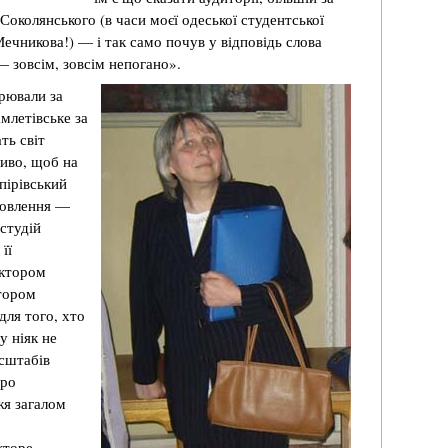
околянського (в часи моєї одеської студентської
ечникова!) — і так само почув у відповідь слова
 зовсім, зовсім непогано».
орювали за
млетівське за
ть світ
ливо, щоб на
пірівський
ановлення —
студій
її
ектором
тором
для того, хто
у ніяк не
сштабів
про
жя загалом
кторе