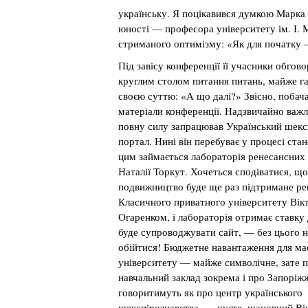
українську. Я поцікавився думкою Марка С
юності — професора університету ім. І. М
стриманого оптимізму: «Як для початку —
Під завісу конференції її учасники обгов
круглим столом питання питань, майже га
своєю суттю: «А що далі?» Звісно, побача
матеріали конференції. Надзвичайно важ
повну силу запрацював Український шекс
портал. Нині він перебуває у процесі ст
цим займається лабораторія ренесансних 
Наталії Торкут. Хочеться сподіватися, що 
подвижництво буде ще раз підтримане р
Класичного приватного університету Вік
Огаренком, і лабораторія отримає ставку 
буде супроводжувати сайт, — без цього н
обійтися! Бюджетне навантаження для ма
університету — майже символічне, зате 
навчальний заклад зокрема і про Запоріж
говоритимуть як про центр українського
шекспірознавства, — чуєте, шановний Ві