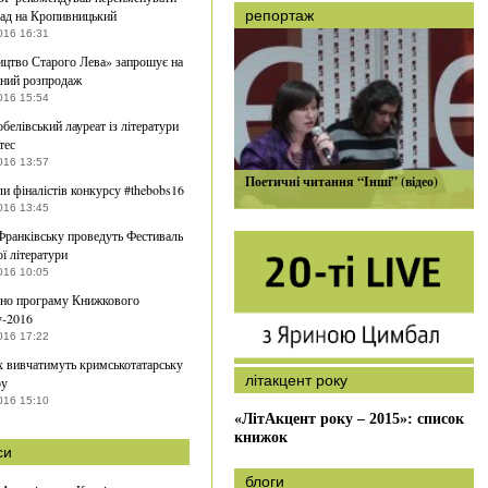
ад на Кропивницький
репортаж
016 16:31
цтво Старого Лева» запрошує на
нний розпродаж
016 15:54
белівський лауреат із літератури
тес
016 13:57
Поетичні читання “Інші” (відео)
и фіналістів конкурсу #thebobs16
016 13:45
Франківську проведуть Фестиваль
ої літератури
016 10:05
но програму Книжкового
у-2016
016 17:22
 вивчатимуть кримськотатарську
літакцент року
ру
016 15:10
«ЛітАкцент року – 2015»: список
книжок
си
блоги