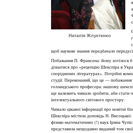
Наталія Жлуктенко
щоб наукове знання передбачало передус
Побажання П. Франсена: йому хотілося б
дізнатися про «рецепцію Шекспіра в Украї
споріднених літературах». Потрібні комп
студії. Переконаний, що це — побажання 
голландського професора: нашому шексп
ще належить чимало зробити, аби стати 
інтелектуального світового простору.
Чимало цікавої інформації про новітні біо
Шекспіра містила доповідь Н. Висоцької.
фізико-математичних (!) наук Ірина Чупіс
представила нещодавно виданий том свої